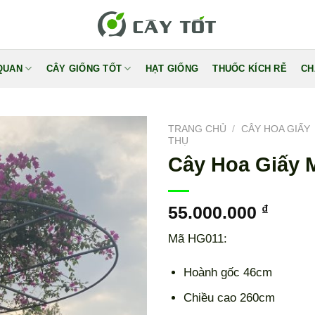
QUAN
CÂY GIỐNG TỐT
HẠT GIỐNG
THUỐC KÍCH RỄ
CH
TRANG CHỦ
/
CÂY HOA GIẤY
THỤ
Cây Hoa Giấy 
55.000.000
₫
Mã HG011:
Hoành gốc 46cm
Chiều cao 260cm