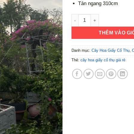
Tán ngang 310cm
Cây Hoa Giấy Mã HG011 số l
THÊM VÀO GI
Danh mục:
Cây Hoa Giấy Cổ Thụ
,
C
Thẻ:
cây hoa giấy cổ thụ giá rẻ