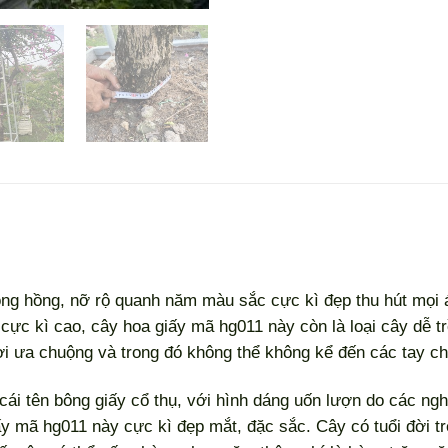
ng hồng, nỡ rộ quanh năm màu sắc cực kì đẹp thu hút mọi án
 cực kì cao, cây hoa giấy mã hg011 này còn là loại cây dễ t
i ưa chuộng và trong đó không thể không kể đến các tay ch
ái tên bông giấy cổ thụ, với hình dáng uốn lượn do các ngh
y mã hg011 này cực kì đẹp mắt, đặc sắc. Cây có tuổi đời tr