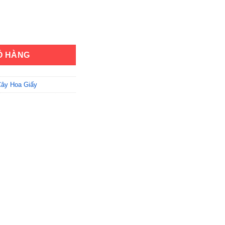
ượng
Ỏ HÀNG
ây Hoa Giấy