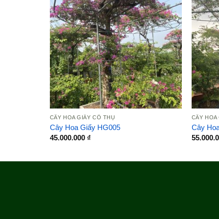
CÂY HOA GIẤY CỔ THỤ
CÂY HOA
Cây Hoa Giấy HG005
Cây Ho
45.000.000
₫
55.000.