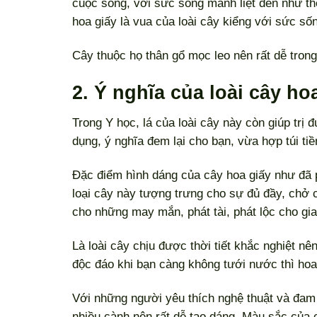
cuộc sống, với sức sống mảnh liệt đến như th
hoa giấy là vua của loài cây kiểng với sức số
Cây thuộc họ thân gổ mọc leo nên rất dễ tron
2. Ý nghĩa của loài cây ho
Trong Y học, lá của loài cây này còn giúp trị 
dụng, ý nghĩa đem lại cho bạn, vừa hợp túi t
Đặc điểm hình dáng của cây hoa giấy như đã ph
loại cây này tượng trưng cho sự đủ đầy, chở 
cho những may mắn, phát tài, phát lộc cho gia
Là loài cây chịu được thời tiết khắc nghiệt nê
độc đáo khi bạn càng không tưới nước thì ho
Với những người yêu thích nghệ thuật và đam 
nhiều cành nên rất dễ tạo dáng. Màu sắc của 