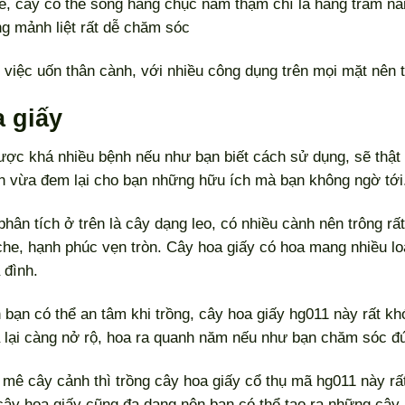
ế, cây có thể sống hàng chục năm thậm chí là hàng trăm nă
ng mảnh liệt rất dễ chăm sóc
g việc uốn thân cành, với nhiều công dụng trên mọi mặt nên
a giấy
được khá nhiều bệnh nếu như bạn biết cách sử dụng, sẽ thật 
iền vừa đem lại cho bạn những hữu ích mà bạn không ngờ tới
ân tích ở trên là cây dạng leo, có nhiều cành nên trông rấ
che, hạnh phúc vẹn tròn. Cây hoa giấy có hoa mang nhiều l
 đình.
n bạn có thể an tâm khi trồng, cây hoa giấy hg011 này rất k
a lại càng nở rộ, hoa ra quanh năm nếu như bạn chăm sóc đ
mê cây cảnh thì trồng cây hoa giấy cổ thụ mã hg011 này rất
cây hoa giấy cũng đa dạng nên bạn có thể tạo ra những cây 