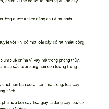
m, chính vì thế người ta thường ví von cây
 thường được khách hàng chú ý rất nhiều.
tuyệt vời khi có một loài cây có rất nhiều công
.
t xum xuê chính vì vậy mà trong phong thủy,
oại màu sắc tươi sáng nên còn tượng trưng
hó chết nên bạn cứ an tâm mà trồng, loài cây
úng cách.
 phù hợp bởi cây hoa giấy là dạng cây leo, có
bonsai rất đẹp.