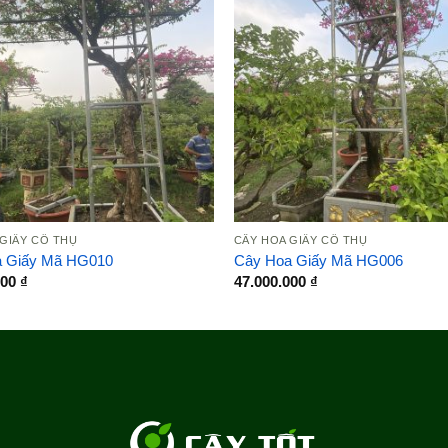
 GIẤY CỔ THỤ
CÂY HOA GIẤY CỔ THỤ
a Giấy Mã HG010
Cây Hoa Giấy Mã HG006
000
₫
47.000.000
₫