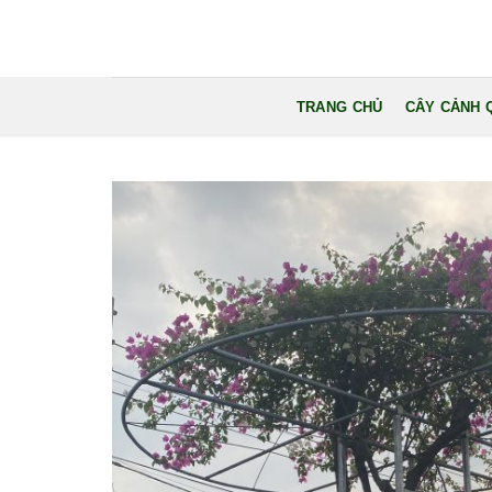
Bỏ
qua
nội
dung
TRANG CHỦ
CÂY CẢNH 