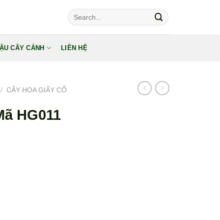
Tìm
kiếm:
ẬU CÂY CẢNH
LIÊN HỆ
/
CÂY HOA GIẤY CỔ
Mã HG011