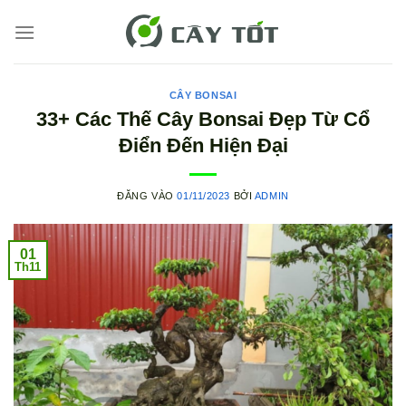
Bỏ
qua
nội
dung
CÂY BONSAI
33+ Các Thế Cây Bonsai Đẹp Từ Cổ
Điển Đến Hiện Đại
ĐĂNG VÀO
01/11/2023
BỞI
ADMIN
01
Th11