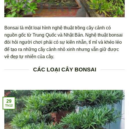
Bonsai là một loại hình nghệ thuật trồng cây cảnh có
nguồn gốc từ Trung Quốc và Nhật Bản. Nghệ thuật bonsai
đòi hỏi người chơi phải có sự kiên nhẫn, tỉ mỉ và khéo léo
để tạo ra những cây cảnh nhỏ xinh nhưng vẫn giữ được
vẻ đẹp tự nhiên của cây.
CÁC LOẠI CÂY BONSAI
29
Th12