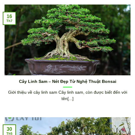
16
Th7
Cây Linh Sam – Nét Đẹp Từ Nghệ Thuật Bonsai
Giới thiệu về cây linh sam Cây linh sam, còn được biết đến với
tên[...]
30
Th5