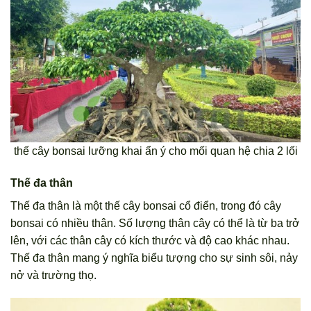
thế cây bonsai lưỡng khai ẩn ý cho mối quan hệ chia 2 lối
Thế đa thân
Thế đa thân là một thế cây bonsai cổ điển, trong đó cây
bonsai có nhiều thân. Số lượng thân cây có thể là từ ba trở
lên, với các thân cây có kích thước và độ cao khác nhau.
Thế đa thân mang ý nghĩa biểu tượng cho sự sinh sôi, nảy
nở và trường thọ.