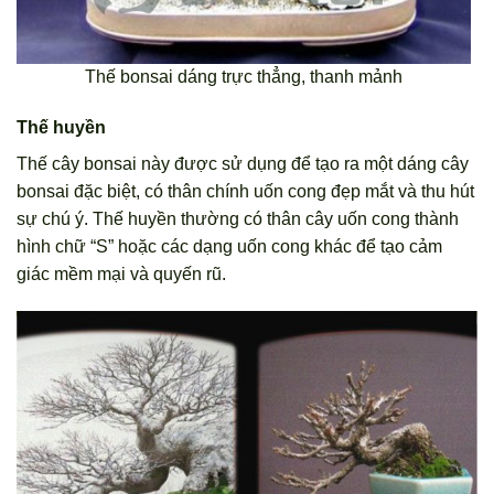
Thế bonsai dáng trực thẳng, thanh mảnh
Thế huyền
Thế cây bonsai này được sử dụng để tạo ra một dáng cây
bonsai đặc biệt, có thân chính uốn cong đẹp mắt và thu hút
sự chú ý. Thế huyền thường có thân cây uốn cong thành
hình chữ “S” hoặc các dạng uốn cong khác để tạo cảm
giác mềm mại và quyến rũ.