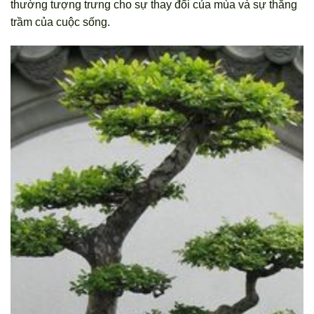
thường tượng trưng cho sự thay đổi của mùa và sự thăng
trầm của cuộc sống.