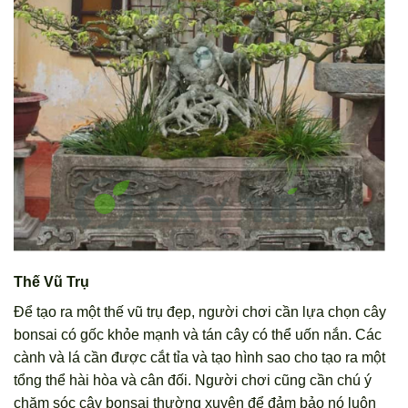
Thế Vũ Trụ
Để tạo ra một thế vũ trụ đẹp, người chơi cần lựa chọn cây
bonsai có gốc khỏe mạnh và tán cây có thể uốn nắn. Các
cành và lá cần được cắt tỉa và tạo hình sao cho tạo ra một
tổng thể hài hòa và cân đối. Người chơi cũng cần chú ý
chăm sóc cây bonsai thường xuyên để đảm bảo nó luôn