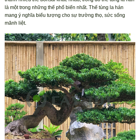
là một trong những thế phổ biến nhất. Thế tùng la hán
mang ý nghĩa biểu tượng cho sự trường thọ, sức sống
mãnh liệt.