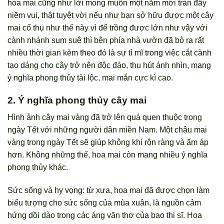
hoa mai cũng như lời mong muốn một năm mới tràn đầy
niềm vui, thật tuyệt vời nếu như bạn sở hữu được một cây
mai cổ thụ như thế này vì để trồng được lớn như vậy với
cành nhánh sum suê thì bên phía nhà vườn đã bỏ ra rất
nhiều thời gian kèm theo đó là sự tỉ mĩ trong việc cắt cành
tạo dáng cho cây trở nên độc đáo, thu hút ánh nhìn, mang
ý nghĩa phong thủy tài lộc, mai mắn cực kì cao.
2. Ý nghĩa phong thủy cây mai
Hình ảnh cây mai vàng đã trở lên quá quen thuộc trong
ngày Tết với những người dân miền Nam. Một chậu mai
vàng trong ngày Tết sẽ giúp không khí rộn ràng và ấm áp
hơn. Không những thế, hoa mai còn mang nhiều ý nghĩa
phong thủy khác.
Sức sống và hy vọng: từ xưa, hoa mai đã được chọn làm
biểu tượng cho sức sống của mùa xuân, là nguồn cảm
hứng dồi dào trong các áng văn thơ của bao thi sĩ. Hoa