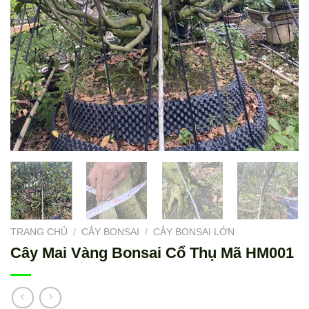
TRANG CHỦ
/
CÂY BONSAI
/
CÂY BONSAI LỚN
Cây Mai Vàng Bonsai Cổ Thụ Mã HM001