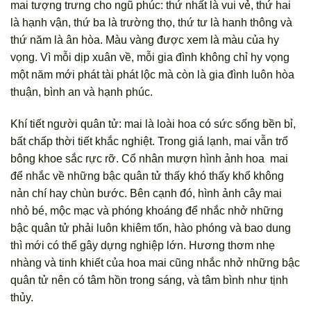
mai tượng trưng cho ngũ phúc: thứ nhất là vui vẻ, thứ hai
là hạnh vận, thứ ba là trường thọ, thứ tư là hanh thông và
thứ năm là ân hòa. Màu vàng được xem là màu của hy
vọng. Vì mỗi dịp xuân về, mỗi gia đình không chỉ hy vọng
một năm mới phát tài phát lộc mà còn là gia đình luôn hòa
thuận, bình an và hạnh phúc.
Khí tiết người quân tử: mai là loài hoa có sức sống bền bỉ,
bất chấp thời tiết khắc nghiệt. Trong giá lạnh, mai vẫn trổ
bông khoe sắc rực rỡ. Cổ nhân mượn hình ảnh hoa mai
để nhắc về những bậc quân tử thấy khó thấy khổ không
nản chí hay chùn bước. Bên cạnh đó, hình ảnh cây mai
nhỏ bé, mộc mạc và phóng khoáng để nhắc nhở những
bậc quân tử phải luôn khiêm tốn, hào phóng và bao dung
thì mới có thể gây dựng nghiệp lớn. Hương thơm nhẹ
nhàng và tinh khiết của hoa mai cũng nhắc nhở những bậc
quân tử nên có tâm hồn trong sáng, và tâm bình như tịnh
thủy.