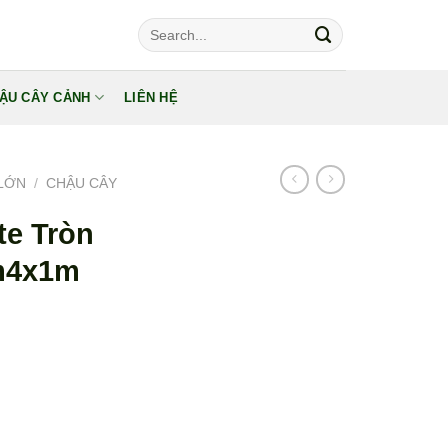
Tìm
kiếm:
ẬU CÂY CẢNH
LIÊN HỆ
LỚN
/
CHẬU CÂY
e Tròn
m4x1m