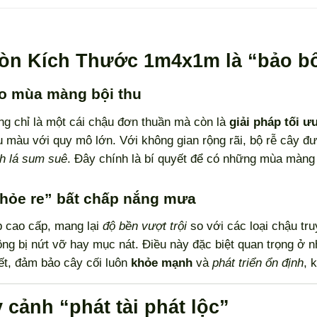
ròn Kích Thước 1m4x1m là “bảo b
ho mùa màng bội thu
g chỉ là một cái chậu đơn thuần mà còn là
giải pháp tối ư
u màu với quy mô lớn. Với không gian rộng rãi, bộ rễ cây 
nh lá sum suê
. Đây chính là bí quyết để có những mùa màn
“khỏe re” bất chấp nắng mưa
p cao cấp, mang lại
độ bền vượt trội
so với các loại chậu tr
ông bị nứt vỡ hay mục nát. Điều này đặc biệt quan trọng ở n
iết, đảm bảo cây cối luôn
khỏe mạnh
và
phát triển ổn định
, 
cảnh “phát tài phát lộc”