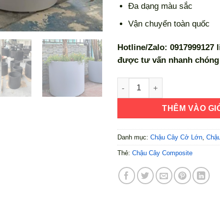
Đa dạng màu sắc
Vận chuyển toàn quốc
Hotline/Zalo: 0917999127 
được tư vấn nhanh chóng 
Chậu Composite Tròn Kích 
THÊM VÀO GI
Danh mục:
Chậu Cây Cở Lớn
,
Chậu
Thẻ:
Chậu Cây Composite