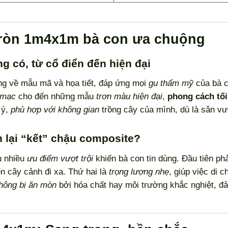
tròn 1m4x1m bà con ưa chuộng
 có, từ cổ điển đến hiện đại
ạng về mẫu mã và họa tiết, đáp ứng mọi
gu thẩm mỹ
của bà c
 mạc
cho đến những mẫu
trơn màu hiện đại
,
phong cách tối
 ý,
phù hợp với không gian
trồng cây của mình, dù là sân vườ
n lại “kết” chậu composite?
u nhiều
ưu điểm vượt trội
khiến bà con tin dùng. Đầu tiên ph
n cây cảnh đi xa. Thứ hai là
trọng lượng nhẹ
, giúp việc di 
hông bị ăn mòn
bởi hóa chất hay môi trường khắc nghiệt, 