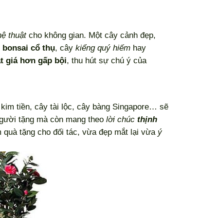
ệ thuật
cho không gian. Một cây cảnh đẹp,
y
bonsai cổ thụ
, cây
kiểng quý hiếm
hay
t giá hơn gấp bội
, thu hút sự chú ý của
kim tiền, cây tài lộc, cây bàng Singapore… sẽ
gười tặng mà còn mang theo
lời chúc
thịnh
 quà tặng cho đối tác, vừa đẹp mắt lại vừa
ý