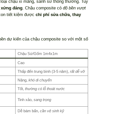
 loại chậu xi măng, sành sứ thông thường. Tuy
n
xứng đáng
. Chậu composite có
độ bền vượt
 con tiết kiệm được
chi phí sửa chữa, thay
 bền dự kiến của chậu composite so với một số
Chậu Sứ/Gốm 1m4x1m
Cao
Thấp đến trung bình (3-5 năm),
rất dễ vỡ
Nặng,
khó di chuyển
Tốt,
thường có lỗ thoát nước
Tinh xảo,
sang trọng
Dễ bám bẩn,
cần vệ sinh kỹ