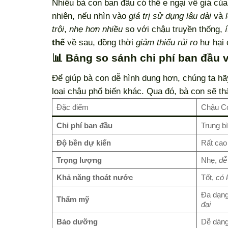
Nhiều bà con ban đầu có thể e ngại về giá củ
nhiên, nếu nhìn vào
giá trị sử dụng lâu dài
và
trội
,
nhẹ hơn nhiều
so với chậu truyền thống,
thế
về sau, đồng thời
giảm thiểu rủi ro
hư hại 
📊 Bảng so sánh chi phí ban đầu 
Để giúp bà con dễ hình dung hơn, chúng ta hã
loại chậu phổ biến khác. Qua đó, bà con sẽ 
Đặc điểm
Chậu C
Chi phí ban đầu
Trung b
Độ bền dự kiến
Rất cao
Trọng lượng
Nhẹ,
dễ
Khả năng thoát nước
Tốt,
có 
Đa dạng
Thẩm mỹ
đại
Bảo dưỡng
Dễ dàng