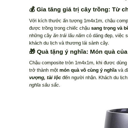
💰 Gia tăng giá trị cây trồng: Từ c
Với kích thước ấn tượng 1m4x1m, chậu compos
được trồng trong chiếc chậu
sang trọng và b
những cây
ăn trái lâu năm
có dáng đẹp, việc 
khách du lịch và thương lái sành cây.
🎁 Quà tặng ý nghĩa: Món quà củ
Chậu composite tròn 1m4x1m, khi được dùng
trở thành một
món quà vô cùng ý nghĩa
và
đ
vượng, tài lộc
đến người nhận. Khách du lịch 
nghĩa sâu sắc
.