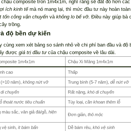
a chậu composite tròn 1m4x1m, nghĩ rằng sẽ đắt đỏ hơn các
lợi ích kinh tế
mà nó mang lại, thì mức đầu tư này hoàn toà
ít tốn công vận chuyển
và
không lo bể vỡ
. Điều này giúp bà
cây trồng.
và độ bền dự kiến
y cùng xem xét bảng so sánh nhỏ về chi phí ban đầu và độ
thấy được
giá trị đầu tư
của chậu composite về lâu dài.
omposite 1m4x1m
Chậu Xi Măng 1m4x1m
ình cao
Thấp
 (>10 năm),
không nứt vỡ
Trung bình (5-7 năm),
dễ nứt vỡ
 di chuyển
Rất nặng,
khó di chuyển
lỗ thoát nước tiêu chuẩn
Tùy loại,
cần khoan thêm lỗ
 màu sắc, vân giả đá/gỗ,
hiện
Đơn giản,
thô mộc
 vệ sinh,
ít bám bẩn
Dễ bám rêu,
khó vệ sinh