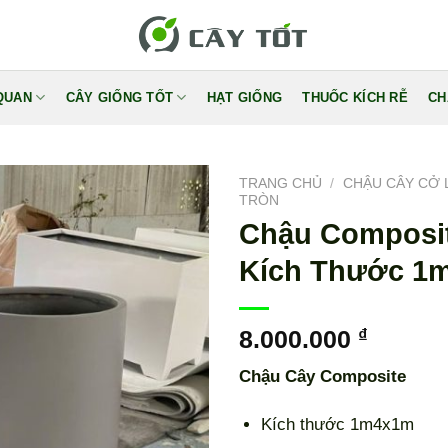
QUAN
CÂY GIỐNG TỐT
HẠT GIỐNG
THUỐC KÍCH RỄ
CH
TRANG CHỦ
/
CHẬU CÂY CỞ 
TRÒN
Chậu Composit
Kích Thước 1
8.000.000
₫
Chậu Cây Composite
Kích thước 1m4x1m