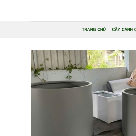
Bỏ
qua
nội
dung
TRANG CHỦ
CÂY CẢNH 