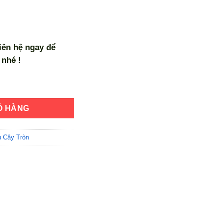
liên hệ ngay để
nhé !
Thước 1m4x1m số lượng
Ỏ HÀNG
 Cây Tròn