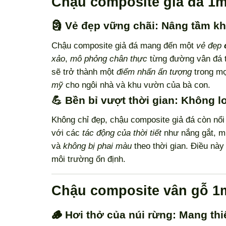
Chậu composite giả đá 1m
🗿 Vẻ đẹp vững chãi: Nâng tầm k
Chậu composite giả đá mang đến một
vẻ đẹp
xảo
,
mô phỏng chân thực
từng đường vân đá t
sẽ trở thành một
điểm nhấn ấn tượng
trong mọ
mỹ
cho ngôi nhà và khu vườn của bà con.
💪 Bền bỉ vượt thời gian: Không l
Không chỉ đẹp, chậu composite giả đá còn nổi
với các
tác động của thời tiết
như nắng gắt, m
và
không bị phai màu
theo thời gian. Điều này
môi trường ổn định.
Chậu composite vân gỗ 1
🪵 Hơi thở của núi rừng: Mang th