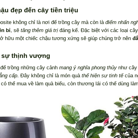
hậu đẹp đến cây tiền triệu
ite không chỉ là nơi để trồng cây mà còn là
điểm nhấn ngh
ền bỉ
, sẽ
tăng thêm giá trị
đáng kể. Đặc biệt với các loại câ
sở hữu một chiếc chậu tương xứng sẽ giúp chúng trở nên
đắ
a sự thịnh vượng
 để trồng những cây cảnh
mang ý nghĩa phong thủy
như cây 
ẳng cấp
. Đây không chỉ là món quà
thể hiện sự tinh tế
của n
có thể mua về làm quà biếu, còn thương lái có thể dùng làm