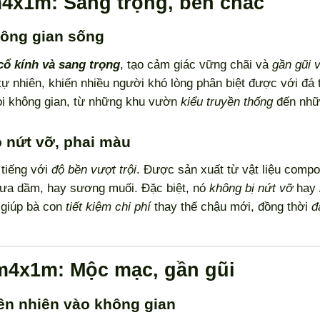
4x1m: Sang trọng, bền chắc
hông gian sống
cổ kính và sang trọng
, tạo cảm giác vững chãi và
gần gũi v
ự nhiên, khiến nhiều người khó lòng phân biệt được với đá
i không gian, từ những khu vườn
kiểu truyền thống
đến nh
o nứt vỡ, phai màu
 tiếng với
độ bền vượt trội
. Được sản xuất từ vật liệu comp
ưa dầm, hay sương muối. Đặc biệt, nó
không bị nứt vỡ
hay
 giúp bà con
tiết kiệm chi phí
thay thế chậu mới, đồng thời
đ
m4x1m: Mộc mạc, gần gũi
iên nhiên vào không gian