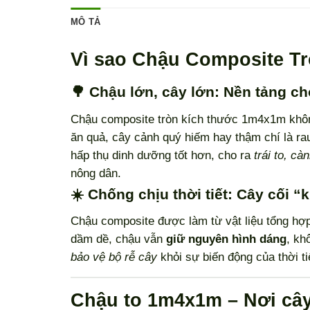
MÔ TẢ
Vì sao Chậu Composite T
🌳 Chậu lớn, cây lớn: Nền tảng c
Chậu composite tròn kích thước 1m4x1m khôn
ăn quả, cây cảnh quý hiếm hay thậm chí là ra
hấp thụ dinh dưỡng tốt hơn, cho ra
trái to, cà
nông dân.
☀️ Chống chịu thời tiết: Cây cối 
Chậu composite được làm từ vật liệu tổng hợ
dầm dề, chậu vẫn
giữ nguyên hình dáng
, kh
bảo vệ bộ rễ cây
khỏi sự biến động của thời t
Chậu to 1m4x1m – Nơi cây 