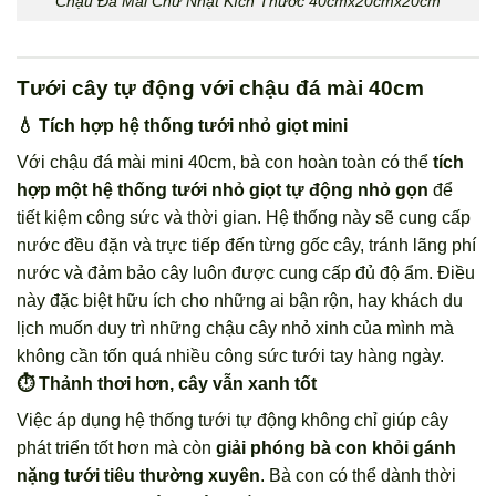
Chậu Đá Mài Chữ Nhật Kích Thước 40cmx20cmx20cm
Tưới cây tự động với chậu đá mài 40cm
💧 Tích hợp hệ thống tưới nhỏ giọt mini
Với chậu đá mài mini 40cm, bà con hoàn toàn có thể
tích
hợp một hệ thống tưới nhỏ giọt tự động nhỏ gọn
để
tiết kiệm công sức và thời gian. Hệ thống này sẽ cung cấp
nước đều đặn và trực tiếp đến từng gốc cây, tránh lãng phí
nước và đảm bảo cây luôn được cung cấp đủ độ ẩm. Điều
này đặc biệt hữu ích cho những ai bận rộn, hay khách du
lịch muốn duy trì những chậu cây nhỏ xinh của mình mà
không cần tốn quá nhiều công sức tưới tay hàng ngày.
⏱️ Thảnh thơi hơn, cây vẫn xanh tốt
Việc áp dụng hệ thống tưới tự động không chỉ giúp cây
phát triển tốt hơn mà còn
giải phóng bà con khỏi gánh
nặng tưới tiêu thường xuyên
. Bà con có thể dành thời