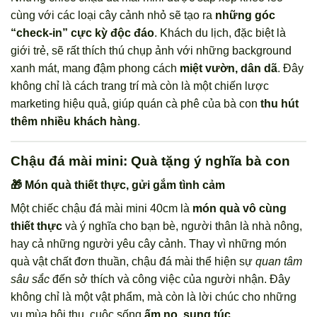
cùng với các loại cây cảnh nhỏ sẽ tạo ra
những góc
“check-in” cực kỳ độc đáo
. Khách du lịch, đặc biệt là
giới trẻ, sẽ rất thích thú chụp ảnh với những background
xanh mát, mang đậm phong cách
miệt vườn, dân dã
. Đây
không chỉ là cách trang trí mà còn là một chiến lược
marketing hiệu quả, giúp quán cà phê của bà con
thu hút
thêm nhiều khách hàng
.
Chậu đá mài mini: Quà tặng ý nghĩa bà con
🎁 Món quà thiết thực, gửi gắm tình cảm
Một chiếc chậu đá mài mini 40cm là
món quà vô cùng
thiết thực
và ý nghĩa cho bạn bè, người thân là nhà nông,
hay cả những người yêu cây cảnh. Thay vì những món
quà vật chất đơn thuần, chậu đá mài thể hiện sự
quan tâm
sâu sắc
đến sở thích và công việc của người nhận. Đây
không chỉ là một vật phẩm, mà còn là lời chúc cho những
vụ mùa bội thu, cuộc sống
ấm no, sung túc
.