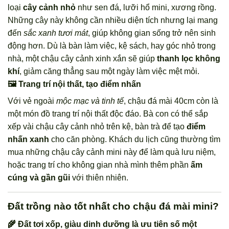
loại
cây cảnh nhỏ
như sen đá, lưỡi hổ mini, xương rồng.
Những cây này không cần nhiều diện tích nhưng lại mang
đến
sắc xanh tươi mát
, giúp không gian sống trở nên sinh
động hơn. Dù là bàn làm việc, kệ sách, hay góc nhỏ trong
nhà, một chậu cây cảnh xinh xắn sẽ giúp
thanh lọc không
khí
, giảm căng thẳng sau một ngày làm việc mệt mỏi.
🖼️ Trang trí nội thất, tạo điểm nhấn
Với vẻ ngoài
mộc mạc và tinh tế
, chậu đá mài 40cm còn là
một món đồ trang trí nội thất độc đáo. Bà con có thể sắp
xếp vài chậu cây cảnh nhỏ trên kệ, bàn trà để tạo
điểm
nhấn xanh
cho căn phòng. Khách du lịch cũng thường tìm
mua những chậu cây cảnh mini này để làm quà lưu niệm,
hoặc trang trí cho không gian nhà mình thêm phần
ấm
cúng và gần gũi
với thiên nhiên.
Đất trồng nào tốt nhất cho chậu đá mài mini?
🌾 Đất tơi xốp, giàu dinh dưỡng là ưu tiên số một