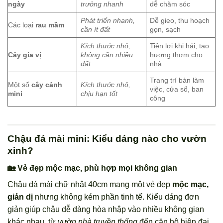
ngày
trưởng nhanh
dễ chăm sóc
Phát triển nhanh,
Dễ gieo, thu hoạch
Các loại
rau mầm
cần ít đất
gọn, sạch
Kích thước nhỏ,
Tiện lợi khi hái, tạo
Cây gia vị
không cần nhiều
hương thơm cho
đất
nhà
Trang trí bàn làm
Một số
cây cảnh
Kích thước nhỏ,
việc, cửa sổ, ban
mini
chịu hạn tốt
công
Chậu đá mài mini: Kiểu dáng nào cho vườn
xinh?
🏡 Vẻ đẹp mộc mạc, phù hợp mọi không gian
Chậu đá mài chữ nhật 40cm mang một vẻ đẹp
mộc mạc,
giản dị
nhưng không kém phần tinh tế. Kiểu dáng đơn
giản giúp chậu dễ dàng hòa nhập vào nhiều không gian
khác nhau, từ
vườn nhà truyền thống
đến căn hộ hiện đại.