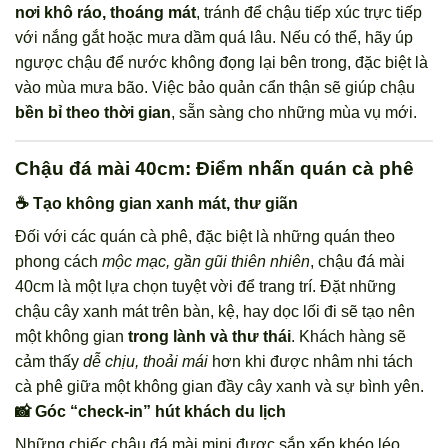
nơi khô ráo, thoáng mát
, tránh để chậu tiếp xúc trực tiếp
với nắng gắt hoặc mưa dầm quá lâu. Nếu có thể, hãy úp
ngược chậu để nước không đọng lại bên trong, đặc biệt là
vào mùa mưa bão. Việc bảo quản cẩn thận sẽ giúp chậu
bền bỉ theo thời gian
, sẵn sàng cho những mùa vụ mới.
Chậu đá mài 40cm: Điểm nhấn quán cà phê
☕ Tạo không gian xanh mát, thư giãn
Đối với các quán cà phê, đặc biệt là những quán theo
phong cách
mộc mạc, gần gũi thiên nhiên
, chậu đá mài
40cm là một lựa chọn tuyệt vời để trang trí. Đặt những
chậu cây xanh mát trên bàn, kệ, hay dọc lối đi sẽ tạo nên
một không gian
trong lành và thư thái
. Khách hàng sẽ
cảm thấy
dễ chịu, thoải mái
hơn khi được nhâm nhi tách
cà phê giữa một không gian đầy cây xanh và sự bình yên.
📸 Góc “check-in” hút khách du lịch
Những chiếc chậu đá mài mini được sắp xếp khéo léo