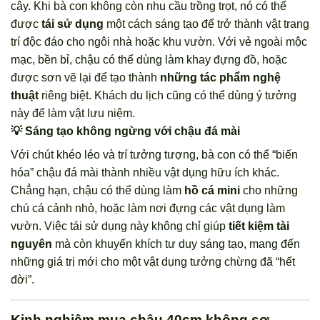
cây. Khi bà con không còn nhu cầu trồng trọt, nó có thể
được
tái sử dụng
một cách sáng tạo để trở thành vật trang
trí độc đáo cho ngôi nhà hoặc khu vườn. Với vẻ ngoài mộc
mạc, bền bỉ, chậu có thể dùng làm khay đựng đồ, hoặc
được sơn vẽ lại để tạo thành
những tác phẩm nghệ
thuật
riêng biệt. Khách du lịch cũng có thể dùng ý tưởng
này để làm vật lưu niệm.
💡 Sáng tạo không ngừng với chậu đá mài
Với chút khéo léo và trí tưởng tượng, bà con có thể “biến
hóa” chậu đá mài thành nhiều vật dụng hữu ích khác.
Chẳng hạn, chậu có thể dùng làm
hồ cá mini
cho những
chú cá cảnh nhỏ, hoặc làm nơi đựng các vật dụng làm
vườn. Việc tái sử dụng này không chỉ giúp
tiết kiệm tài
nguyên
mà còn khuyến khích tư duy sáng tạo, mang đến
những giá trị mới cho một vật dụng tưởng chừng đã “hết
đời”.
Kinh nghiệm mua chậu 40cm không sợ