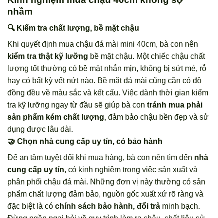
nhầm
🔍 Kiểm tra chất lượng, bề mặt chậu
Khi quyết định mua chậu đá mài mini 40cm, bà con nên
kiểm tra thật kỹ lưỡng
bề mặt chậu. Một chiếc chậu chất
lượng tốt thường có bề mặt nhẵn mịn, không bị sứt mẻ, rỗ
hay có bất kỳ vết nứt nào. Bề mặt đá mài cũng cần có độ
đồng đều về màu sắc và kết cấu. Việc dành thời gian kiểm
tra kỹ lưỡng ngay từ đầu sẽ giúp bà con
tránh mua phải
sản phẩm kém chất lượng
, đảm bảo chậu bền đẹp và sử
dụng được lâu dài.
🤝 Chọn nhà cung cấp uy tín, có bảo hành
Để an tâm tuyệt đối khi mua hàng, bà con nên tìm đến
nhà
cung cấp uy tín
, có kinh nghiệm trong việc sản xuất và
phân phối chậu đá mài. Những đơn vị này thường có sản
phẩm chất lượng đảm bảo, nguồn gốc xuất xứ rõ ràng và
đặc biệt là có
chính sách bảo hành, đổi trả
minh bạch.