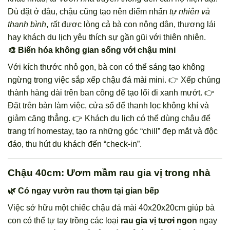
Dù đặt ở đâu, chậu cũng tạo nên điểm nhấn
tự nhiên và
thanh bình
, rất được lòng cả bà con nông dân, thương lái
hay khách du lịch yêu thích sự gần gũi với thiên nhiên.
🎨 Biến hóa không gian sống với chậu mini
Với kích thước nhỏ gọn, bà con có thể sáng tạo không
ngừng trong việc sắp xếp chậu đá mài mini. 👉 Xếp chúng
thành hàng dài trên ban công để tạo lối đi xanh mướt. 👉
Đặt trên bàn làm việc, cửa sổ để thanh lọc không khí và
giảm căng thẳng. 👉 Khách du lịch có thể dùng chậu để
trang trí homestay, tạo ra những góc “chill” đẹp mắt và độc
đáo, thu hút du khách đến “check-in”.
Chậu 40cm: Ươm mầm rau gia vị trong nhà
🌿 Có ngay vườn rau thơm tại gian bếp
Việc sở hữu một chiếc chậu đá mài 40x20x20cm giúp bà
con có thể tự tay trồng các loại
rau gia vị tươi ngon
ngay