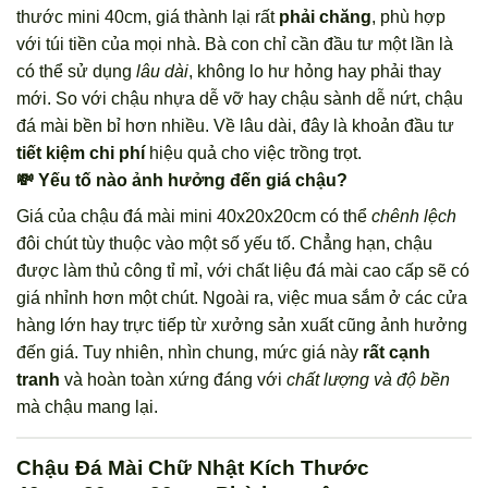
thước mini 40cm, giá thành lại rất
phải chăng
, phù hợp
với túi tiền của mọi nhà. Bà con chỉ cần đầu tư một lần là
có thể sử dụng
lâu dài
, không lo hư hỏng hay phải thay
mới. So với chậu nhựa dễ vỡ hay chậu sành dễ nứt, chậu
đá mài bền bỉ hơn nhiều. Về lâu dài, đây là khoản đầu tư
tiết kiệm chi phí
hiệu quả cho việc trồng trọt.
💸 Yếu tố nào ảnh hưởng đến giá chậu?
Giá của chậu đá mài mini 40x20x20cm có thể
chênh lệch
đôi chút tùy thuộc vào một số yếu tố. Chẳng hạn, chậu
được làm thủ công tỉ mỉ, với chất liệu đá mài cao cấp sẽ có
giá nhỉnh hơn một chút. Ngoài ra, việc mua sắm ở các cửa
hàng lớn hay trực tiếp từ xưởng sản xuất cũng ảnh hưởng
đến giá. Tuy nhiên, nhìn chung, mức giá này
rất cạnh
tranh
và hoàn toàn xứng đáng với
chất lượng và độ bền
mà chậu mang lại.
Chậu Đá Mài Chữ Nhật Kích Thước