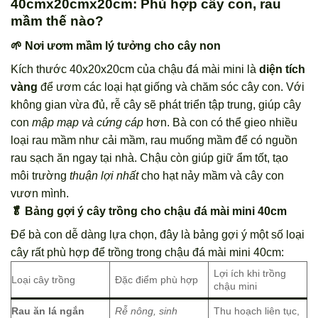
40cmx20cmx20cm: Phù hợp cây con, rau
mầm thế nào?
🌱 Nơi ươm mầm lý tưởng cho cây non
Kích thước 40x20x20cm của chậu đá mài mini là
diện tích
vàng
để ươm các loại hạt giống và chăm sóc cây con. Với
không gian vừa đủ, rễ cây sẽ phát triển tập trung, giúp cây
con
mập mạp và cứng cáp
hơn. Bà con có thể gieo nhiều
loại rau mầm như cải mầm, rau muống mầm để có nguồn
rau sạch ăn ngay tại nhà. Chậu còn giúp giữ ẩm tốt, tạo
môi trường
thuận lợi nhất
cho hạt nảy mầm và cây con
vươn mình.
🥬 Bảng gợi ý cây trồng cho chậu đá mài mini 40cm
Để bà con dễ dàng lựa chọn, đây là bảng gợi ý một số loại
cây rất phù hợp để trồng trong chậu đá mài mini 40cm:
Lợi ích khi trồng
Loại cây trồng
Đặc điểm phù hợp
chậu mini
Rau ăn lá ngắn
Rễ nông, sinh
Thu hoạch liên tục,