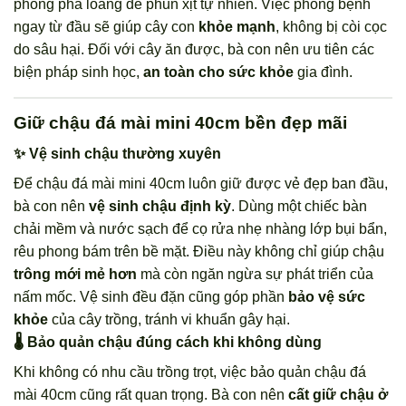
phòng pha loãng để phun xịt tự nhiên. Việc phòng bệnh
ngay từ đầu sẽ giúp cây con
khỏe mạnh
, không bị còi cọc
do sâu hại. Đối với cây ăn được, bà con nên ưu tiên các
biện pháp sinh học,
an toàn cho sức khỏe
gia đình.
Giữ chậu đá mài mini 40cm bền đẹp mãi
✨ Vệ sinh chậu thường xuyên
Để chậu đá mài mini 40cm luôn giữ được vẻ đẹp ban đầu,
bà con nên
vệ sinh chậu định kỳ
. Dùng một chiếc bàn
chải mềm và nước sạch để cọ rửa nhẹ nhàng lớp bụi bẩn,
rêu phong bám trên bề mặt. Điều này không chỉ giúp chậu
trông mới mẻ hơn
mà còn ngăn ngừa sự phát triển của
nấm mốc. Vệ sinh đều đặn cũng góp phần
bảo vệ sức
khỏe
của cây trồng, tránh vi khuẩn gây hại.
🌡️ Bảo quản chậu đúng cách khi không dùng
Khi không có nhu cầu trồng trọt, việc bảo quản chậu đá
mài 40cm cũng rất quan trọng. Bà con nên
cất giữ chậu ở