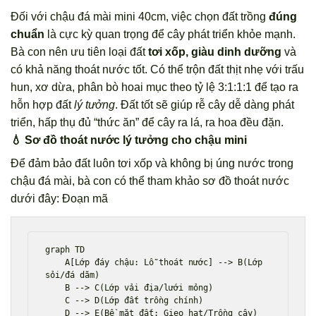
Đối với chậu đá mài mini 40cm, việc chọn đất trồng
đúng
chuẩn
là cực kỳ quan trọng để cây phát triển khỏe mạnh.
Bà con nên ưu tiên loại đất
tơi xốp, giàu dinh dưỡng
và
có khả năng thoát nước tốt. Có thể trộn đất thịt nhẹ với trấu
hun, xơ dừa, phân bò hoai mục theo tỷ lệ 3:1:1:1 để tạo ra
hỗn hợp đất
lý tưởng
. Đất tốt sẽ giúp rễ cây dễ dàng phát
triển, hấp thụ đủ “thức ăn” để cây ra lá, ra hoa đều đặn.
💧 Sơ đồ thoát nước lý tưởng cho chậu mini
Để đảm bảo đất luôn tơi xốp và không bị úng nước trong
chậu đá mài, bà con có thể tham khảo sơ đồ thoát nước
dưới đây: Đoạn mã
graph TD

    A[Lớp đáy chậu: Lỗ thoát nước] --> B(Lớp 
sỏi/đá dăm)

    B --> C(Lớp vải địa/lưới mỏng)

    C --> D(Lớp đất trồng chính)
