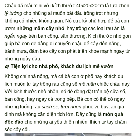
Chậu đá mài mini với kích thước 40x20x20cm là lựa chọn
lý tưởng
cho những ai muốn bắt đầu trồng trọt nhưng
không có nhiều không gian. Nó cực kỳ phù hợp để bà con
ươm
những mầm cây nhỏ
, hay trồng các loại rau ăn lá
ngắn ngày
trên ban công, sân thượng. Kích thước nhỏ gọn
giúp bà con dễ dàng di chuyển chậu để cây đón nắng,
tránh mưa, đảm bảo cây con phát triển khỏe mạnh ngay từ
những ngày đầu.
🌿 Tiện lợi cho nhà phố, khách du lịch mê vườn
Không chỉ nhà nông, mà cả bà con ở phố hay khách du
lịch muốn tự tay trồng rau cũng sẽ
mê mẩn
chiếc chậu này.
Với kích thước nhỏ nhắn, nó dễ dàng đặt trên bệ cửa sổ,
ban công, hay ngay cả trong bếp. Bà con có thể có ngay
những luống rau
sạch sẽ, tươi ngon
phục vụ bữa ăn gia
đình mà không cần diện tích lớn. Đây cũng là
món quà
độc đáo
cho những ai yêu thiên nhiên, thích tự tay chăm
sóc cây cối.