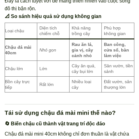
Đây là cách tuyệt vời để mang thiên nhiên vào cuộc sống
đô thị bận rộn.
📐 So sánh hiệu quả sử dụng không gian
Diện tích
Khả năng
Phù hợp
Loại chậu
chiếm chỗ
trồng cây
không gian
Rau ăn lá,
Ban công,
Chậu đá mài
Nhỏ gọn
gia vị, cây
cửa sổ, bàn
40cm
cảnh nhỏ
làm việc
Cây ăn quả,
Sân vườn, tiền
Chậu lớn
Lớn
cây bụi lớn
sảnh
Bồn cây trực
Nhiều loại
Đất vườn, sân
Rất lớn
tiếp
cây
thượng lớn
Tái sử dụng chậu đá mài mini thế nào?
🔄 Biến chậu cũ thành vật trang trí độc đáo
Chậu đá mài mini 40cm không chỉ đơn thuần là vật chứa