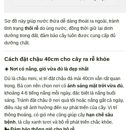
Sơ đồ này giúp nước thừa dễ dàng thoát ra ngoài, tránh
tình trạng
thối rễ
do úng nước, đồng thời giữ lại dinh
dưỡng trong đất, đảm bảo cây luôn được cung cấp đủ
dưỡng chất.
Cách đặt chậu 40cm cho cây ra rễ khỏe
☀️ Nơi có nắng, gió vừa đủ là đẹp nhất
Dù là chậu mini, vị trí đặt chậu đá mài 40cm vẫn rất quan
trọng. Bà con nên chọn nơi có
ánh sáng mặt trời vừa đủ
,
khoảng 4-6 tiếng nắng mỗi ngày, đặc biệt là nắng buổi
sáng. Tránh đặt chậu ở nơi quá tối hoặc nắng gắt cả ngày,
điều này sẽ ảnh hưởng đến sự phát triển của cây. Vị trí
thông thoáng, có gió nhẹ cũng giúp cây
hạn chế sâu
bệnh
, lá cây xanh tươi và bộ rễ phát triển chắc khỏe.
🌬️ Đảm bảo thông gió cho bộ rễ