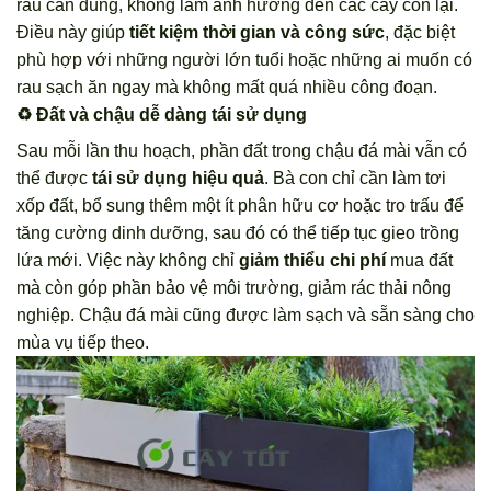
rau cần dùng, không làm ảnh hưởng đến các cây còn lại.
Điều này giúp
tiết kiệm thời gian và công sức
, đặc biệt
phù hợp với những người lớn tuổi hoặc những ai muốn có
rau sạch ăn ngay mà không mất quá nhiều công đoạn.
♻️ Đất và chậu dễ dàng tái sử dụng
Sau mỗi lần thu hoạch, phần đất trong chậu đá mài vẫn có
thể được
tái sử dụng hiệu quả
. Bà con chỉ cần làm tơi
xốp đất, bổ sung thêm một ít phân hữu cơ hoặc tro trấu để
tăng cường dinh dưỡng, sau đó có thể tiếp tục gieo trồng
lứa mới. Việc này không chỉ
giảm thiểu chi phí
mua đất
mà còn góp phần bảo vệ môi trường, giảm rác thải nông
nghiệp. Chậu đá mài cũng được làm sạch và sẵn sàng cho
mùa vụ tiếp theo.