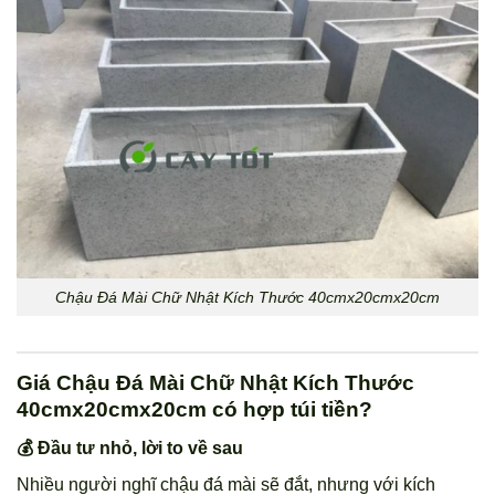
Chậu Đá Mài Chữ Nhật Kích Thước 40cmx20cmx20cm
Giá Chậu Đá Mài Chữ Nhật Kích Thước
40cmx20cmx20cm có hợp túi tiền?
💰 Đầu tư nhỏ, lời to về sau
Nhiều người nghĩ chậu đá mài sẽ đắt, nhưng với kích