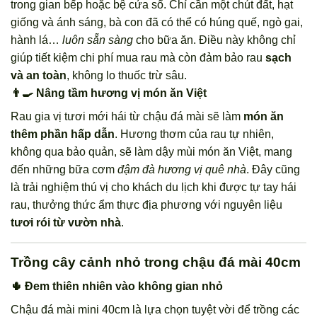
trong gian bếp hoặc bệ cửa sổ. Chỉ cần một chút đất, hạt
giống và ánh sáng, bà con đã có thể có húng quế, ngò gai,
hành lá…
luôn sẵn sàng
cho bữa ăn. Điều này không chỉ
giúp tiết kiệm chi phí mua rau mà còn đảm bảo rau
sạch
và an toàn
, không lo thuốc trừ sâu.
👨‍🍳 Nâng tầm hương vị món ăn Việt
Rau gia vị tươi mới hái từ chậu đá mài sẽ làm
món ăn
thêm phần hấp dẫn
. Hương thơm của rau tự nhiên,
không qua bảo quản, sẽ làm dậy mùi món ăn Việt, mang
đến những bữa cơm
đậm đà hương vị quê nhà
. Đây cũng
là trải nghiệm thú vị cho khách du lịch khi được tự tay hái
rau, thưởng thức ẩm thực địa phương với nguyên liệu
tươi rói từ vườn nhà
.
Trồng cây cảnh nhỏ trong chậu đá mài 40cm
🌵 Đem thiên nhiên vào không gian nhỏ
Chậu đá mài mini 40cm là lựa chọn tuyệt vời để trồng các