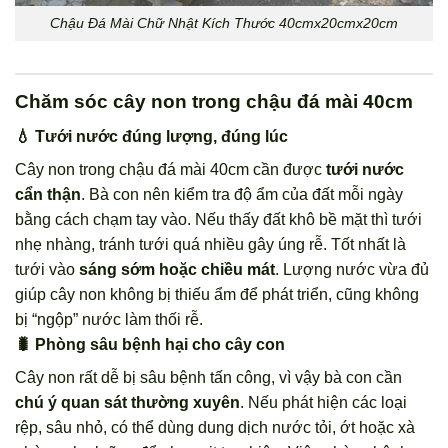
Chậu Đá Mài Chữ Nhật Kích Thước 40cmx20cmx20cm
Chăm sóc cây non trong chậu đá mài 40cm
💧 Tưới nước đúng lượng, đúng lúc
Cây non trong chậu đá mài 40cm cần được
tưới nước
cẩn thận
. Bà con nên kiểm tra độ ẩm của đất mỗi ngày
bằng cách chạm tay vào. Nếu thấy đất khô bề mặt thì tưới
nhẹ nhàng, tránh tưới quá nhiều gây úng rễ. Tốt nhất là
tưới vào
sáng sớm hoặc chiều mát
. Lượng nước vừa đủ
giúp cây non không bị thiếu ẩm để phát triển, cũng không
bị “ngộp” nước làm thối rễ.
🐛 Phòng sâu bệnh hại cho cây con
Cây non rất dễ bị sâu bệnh tấn công, vì vậy bà con cần
chú ý quan sát thường xuyên
. Nếu phát hiện các loại
rệp, sâu nhỏ, có thể dùng dung dịch nước tỏi, ớt hoặc xà