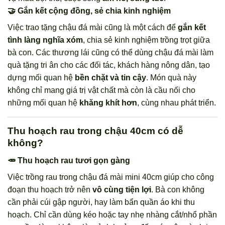
🤝 Gắn kết cộng đồng, sẻ chia kinh nghiệm
Việc trao tặng chậu đá mài cũng là một cách để
gắn kết
tình làng nghĩa xóm
, chia sẻ kinh nghiệm trồng trọt giữa
bà con. Các thương lái cũng có thể dùng chậu đá mài làm
quà tặng tri ân cho các đối tác, khách hàng nông dân, tạo
dựng mối quan hệ
bền chặt và tin cậy
. Món quà này
không chỉ mang giá trị vật chất mà còn là cầu nối cho
những mối quan hệ
khăng khít hơn
, cùng nhau phát triển.
Thu hoạch rau trong chậu 40cm có dễ
không?
🥕 Thu hoạch rau tươi gọn gàng
Việc trồng rau trong chậu đá mài mini 40cm giúp cho công
đoạn thu hoạch trở nên
vô cùng tiện lợi
. Bà con không
cần phải cúi gập người, hay làm bẩn quần áo khi thu
hoạch. Chỉ cần dùng kéo hoặc tay nhẹ nhàng cắt/nhổ phần