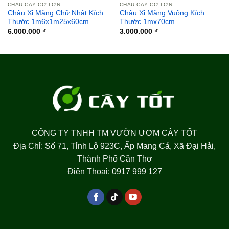
CHẬU CÂY CỞ LỚN
CHẬU CÂY CỞ LỚN
Chậu Xi Măng Chữ Nhật Kích
Chậu Xi Măng Vuông Kích
Thước 1m6x1m25x60cm
Thước 1mx70cm
6.000.000
₫
3.000.000
₫
CÔNG TY TNHH TM VƯỜN ƯƠM CÂY TỐT
Địa Chỉ: Số 71, Tỉnh Lộ 923C, Ấp Mang Cá, Xã Đại Hải,
Thành Phố Cần Thơ
Điện Thoại: 0917 999 127