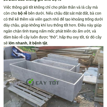
Việc thông gió tốt không chỉ cho phần thân và lá cây mà
còn cho
bộ rễ
bên dưới. Nếu chậu đặt sát mặt đất, bà con
có thể kê thêm vài viên gạch nhỏ để tạo khoảng trống dưới
đáy chậu, giúp không khí lưu thông tốt hơn. Điều này giúp
ngăn chặn tình trạng nấm mốc phát triển do ẩm ướt, và
đảm bảo rễ cây luôn được “thở”, hấp thụ oxy tốt, từ đó cây
sẽ
lớn nhanh, ít bệnh tật
.