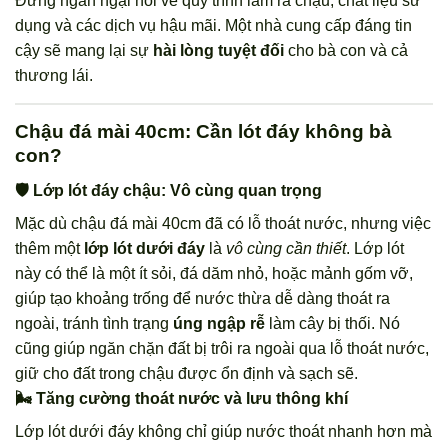
Đừng ngần ngại hỏi về quy trình làm ra chậu, chất liệu sử
dụng và các dịch vụ hậu mãi. Một nhà cung cấp đáng tin
cậy sẽ mang lại sự
hài lòng tuyệt đối
cho bà con và cả
thương lái.
Chậu đá mài 40cm: Cần lót đáy không bà
con?
🛡️ Lớp lót đáy chậu: Vô cùng quan trọng
Mặc dù chậu đá mài 40cm đã có lỗ thoát nước, nhưng việc
thêm một
lớp lót dưới đáy
là
vô cùng cần thiết
. Lớp lót
này có thể là một ít sỏi, đá dăm nhỏ, hoặc mảnh gốm vỡ,
giúp tạo khoảng trống để nước thừa dễ dàng thoát ra
ngoài, tránh tình trạng
úng ngập rễ
làm cây bị thối. Nó
cũng giúp ngăn chặn đất bị trôi ra ngoài qua lỗ thoát nước,
giữ cho đất trong chậu được ổn định và sạch sẽ.
🌬️ Tăng cường thoát nước và lưu thông khí
Lớp lót dưới đáy không chỉ giúp nước thoát nhanh hơn mà