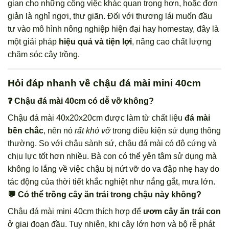
gian cho những công việc khác quan trọng hơn, hoặc đơn
giản là nghỉ ngơi, thư giãn. Đối với thương lái muốn đầu
tư vào mô hình nông nghiệp hiện đại hay homestay, đây là
một giải pháp
hiệu quả và tiện lợi
, nâng cao chất lượng
chăm sóc cây trồng.
Hỏi đáp nhanh về chậu đá mài mini 40cm
❓ Chậu đá mài 40cm có dễ vỡ không?
Chậu đá mài 40x20x20cm được làm từ chất liệu
đá mài
bền chắc
, nên nó
rất khó vỡ
trong điều kiện sử dụng thông
thường. So với chậu sành sứ, chậu đá mài có độ cứng và
chịu lực tốt hơn nhiều. Bà con có thể yên tâm sử dụng mà
không lo lắng về việc chậu bị nứt vỡ do va đập nhẹ hay do
tác động của thời tiết khắc nghiệt như nắng gắt, mưa lớn.
💬 Có thể trồng cây ăn trái trong chậu này không?
Chậu đá mài mini 40cm thích hợp để
ươm cây ăn trái con
ở giai đoạn đầu. Tuy nhiên, khi cây lớn hơn và bộ rễ phát