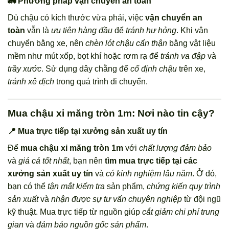
🚛 Phương pháp vận chuyển an toàn
Dù chậu có kích thước vừa phải, việc
vận chuyển an
toàn
vẫn là
ưu tiên hàng đầu
để
tránh hư hỏng
. Khi vận
chuyển bằng xe, nên
chèn lót chậu cẩn thận
bằng vật liệu
mềm như mút xốp, bọt khí hoặc rơm rạ để
tránh va đập
và
trầy xước
. Sử dụng dây chằng để
cố định chậu
trên xe,
tránh xê dịch
trong quá trình di chuyển.
Mua chậu xi măng tròn 1m: Nơi nào tin cậy?
📍 Mua trực tiếp tại xưởng sản xuất uy tín
Để
mua chậu xi măng tròn 1m
với
chất lượng đảm bảo
và
giá cả tốt nhất
, bạn nên
tìm mua trực tiếp tại các
xưởng sản xuất uy tín
và
có kinh nghiệm lâu năm
. Ở đó,
bạn có thể
tận mắt kiểm tra
sản phẩm,
chứng kiến quy trình
sản xuất
và
nhận được sự tư vấn chuyên nghiệp
từ đội ngũ
kỹ thuật. Mua trực tiếp từ nguồn giúp
cắt giảm chi phí trung
gian
và
đảm bảo nguồn gốc sản phẩm
.