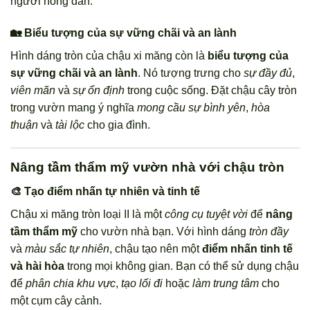
người nông dân.
🏡 Biểu tượng của sự vững chãi và an lành
Hình dáng tròn của chậu xi măng còn là
biểu tượng của
sự vững chãi và an lành
. Nó tượng trưng cho
sự đầy đủ
,
viên mãn
và
sự ổn định
trong cuộc sống. Đặt chậu cây tròn
trong vườn mang ý nghĩa
mong cầu sự bình yên
,
hòa
thuận
và
tài lộc
cho gia đình.
Nâng tầm thẩm mỹ vườn nhà với chậu tròn
🎨 Tạo điểm nhấn tự nhiên và tinh tế
Chậu xi măng tròn loại II là một
công cụ tuyệt vời
để
nâng
tầm thẩm mỹ
cho vườn nhà bạn. Với hình dáng
tròn đầy
và
màu sắc tự nhiên
, chậu tạo nên một
điểm nhấn tinh tế
và hài hòa
trong mọi không gian. Bạn có thể sử dụng chậu
để
phân chia khu vực
,
tạo lối đi
hoặc
làm trung tâm
cho
một cụm cây cảnh.