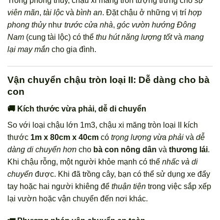
Trong phong thủy, chậu xi măng tròn tượng trưng cho
sự
viên mãn
,
tài lộc
và
bình an
. Đặt chậu ở những vị trí
hợp
phong thủy
như
trước cửa nhà
,
góc vườn hướng Đông
Nam
(cung tài lộc) có thể
thu hút năng lượng tốt
và
mang
lại may mắn
cho gia đình.
Vận chuyển chậu tròn loại II: Dễ dàng cho bà
con
🚚 Kích thước vừa phải, dễ di chuyển
So với loại chậu lớn 1m3, chậu xi măng tròn loại II kích
thước
1m x 80cm x 40cm
có
trọng lượng vừa phải
và
dễ
dàng di chuyển hơn
cho
bà con nông dân
và
thương lái
.
Khi chậu rỗng, một người khỏe mạnh có thể
nhấc và di
chuyển
được. Khi đã trồng cây, bạn có thể sử dụng xe đẩy
tay hoặc hai người khiêng để
thuận tiện
trong việc sắp xếp
lại vườn hoặc vận chuyển đến nơi khác.