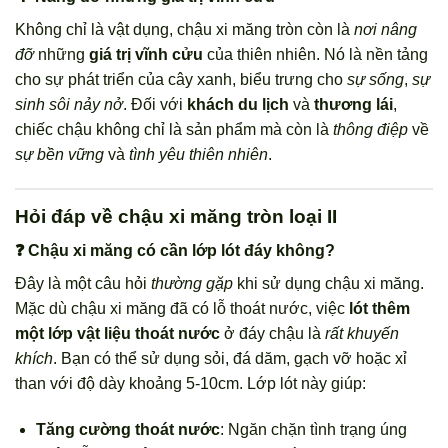
Không chỉ là vật dụng, chậu xi măng tròn còn là
nơi nâng
đỡ
những
giá trị vĩnh cửu
của thiên nhiên. Nó là nền tảng
cho sự phát triển của cây xanh, biểu trưng cho
sự sống
,
sự
sinh sôi nảy nở
. Đối với
khách du lịch
và
thương lái
,
chiếc chậu không chỉ là sản phẩm mà còn là
thông điệp
về
sự bền vững
và
tình yêu thiên nhiên
.
Hỏi đáp về chậu xi măng tròn loại II
❓ Chậu xi măng có cần lớp lót đáy không?
Đây là một câu hỏi
thường gặp
khi sử dụng chậu xi măng.
Mặc dù chậu xi măng đã có lỗ thoát nước, việc
lót thêm
một lớp vật liệu thoát nước
ở đáy chậu là
rất khuyến
khích
. Bạn có thể sử dụng sỏi, đá dăm, gạch vỡ hoặc xỉ
than với độ dày khoảng 5-10cm. Lớp lót này giúp:
Tăng cường thoát nước
: Ngăn chặn tình trạng úng