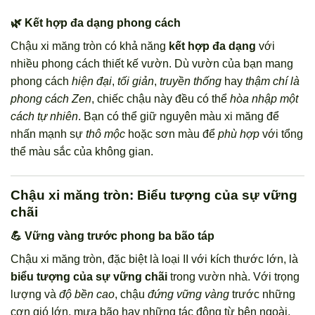
🌿 Kết hợp đa dạng phong cách
Chậu xi măng tròn có khả năng
kết hợp đa dạng
với
nhiều phong cách thiết kế vườn. Dù vườn của bạn mang
phong cách
hiện đại
,
tối giản
,
truyền thống
hay
thậm chí là
phong cách Zen
, chiếc chậu này đều có thể
hòa nhập một
cách tự nhiên
. Bạn có thể giữ nguyên màu xi măng để
nhấn mạnh sự
thô mộc
hoặc sơn màu để
phù hợp
với tổng
thể màu sắc của không gian.
Chậu xi măng tròn: Biểu tượng của sự vững
chãi
💪 Vững vàng trước phong ba bão táp
Chậu xi măng tròn, đặc biệt là loại II với kích thước lớn, là
biểu tượng của sự vững chãi
trong vườn nhà. Với trọng
lượng và
độ bền cao
, chậu
đứng vững vàng
trước những
cơn gió lớn, mưa bão hay những tác động từ bên ngoài.