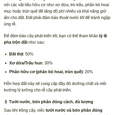
với các vật liệu hữu cơ như xơ dừa, tro trấu, phân bò hoai
mục hoặc trùn quế để
tăng độ phì nhiêu
và
khả năng giữ
ẩm
cho đất. Đất phải đảm bảo
thoát nước tốt
để tránh ngập
úng rễ.
Để đảm bảo cây phát triển tốt, bạn có thể tham khảo
tỷ lệ
pha trộn đất
như sau:
Đất thịt
: 50%
Xơ dừa/Trấu hun
: 30%
Phân hữu cơ (phân bò hoai, trùn quế)
: 20%
Hỗn hợp đất này sẽ cung cấp đầy đủ dưỡng chất và môi
trường lý tưởng cho rễ cây phát triển.
💧 Tưới nước, bón phân đúng cách, đủ lượng
Sau khi trồng cây, việc
tưới nước và bón phân đúng