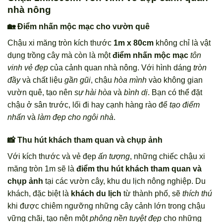
nhà nông
🏡 Điểm nhấn mộc mạc cho vườn quê
Chậu xi măng tròn kích thước
1m x 80cm
không chỉ là vật
dụng trồng cây mà còn là một
điểm nhấn mộc mạc
tôn
vinh vẻ đẹp
của cảnh quan nhà nông. Với hình dáng
tròn
đầy
và chất liệu
gần gũi
, chậu
hòa mình
vào không gian
vườn quê, tạo nên
sự hài hòa
và
bình dị
. Bạn có thể đặt
chậu ở sân trước, lối đi hay cạnh hàng rào để
tạo điểm
nhấn
và
làm đẹp cho ngôi nhà
.
📸 Thu hút khách tham quan và chụp ảnh
Với kích thước và vẻ đẹp
ấn tượng
, những chiếc chậu xi
măng tròn 1m sẽ là
điểm thu hút khách tham quan và
chụp ảnh
tại các vườn cây, khu du lịch nông nghiệp. Du
khách, đặc biệt là
khách du lịch
từ thành phố, sẽ
thích thú
khi được chiêm ngưỡng những cây cảnh lớn trong chậu
vững chãi, tạo nên một
phông nền tuyệt đẹp
cho những