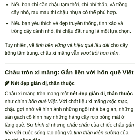
Nếu bạn chỉ cần chậu tạm thời, chi phí thấp, và trồng
cây nhỏ, rau màu thì chậu nhựa có thể phù hợp.
Nếu bạn yêu thích vẻ đẹp truyền thống, tinh xảo và
trồng cây cảnh nhỏ, thì chậu đất nung là một lựa chọn.
Tuy nhiên, về
tính bền vững
và
hiệu quả lâu dài
cho cây
trồng tầm trung, chậu xi măng vẫn
vượt trội hơn hẳn
.
Chậu tròn xi măng: Gắn liền với hồn quê Việt
🌾 Nét đẹp giản dị, thân thuộc
Chậu xi măng tròn mang một
nét đẹp giản dị, thân thuộc
như chính
hồn quê Việt
. Với chất liệu xi măng
mộc mạc
,
chậu gợi nhớ về hình ảnh những ngôi nhà ba gian, những
sân gạch cổ kính hay những hàng cây rợp bóng mát ở
làng quê. Sự
bình dị
nhưng
chắc chắn
của chiếc chậu
gắn
liền
với cuộc sống lao động và
tinh thần kiên cường
của