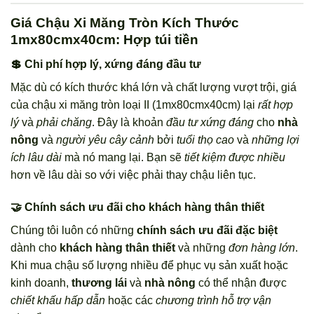
Giá Chậu Xi Măng Tròn Kích Thước
1mx80cmx40cm: Hợp túi tiền
💲 Chi phí hợp lý, xứng đáng đầu tư
Mặc dù có kích thước khá lớn và chất lượng vượt trội, giá
của chậu xi măng tròn loại II (1mx80cmx40cm) lại
rất hợp
lý
và
phải chăng
. Đây là khoản
đầu tư xứng đáng
cho
nhà
nông
và
người yêu cây cảnh
bởi
tuổi thọ cao
và
những lợi
ích lâu dài
mà nó mang lại. Bạn sẽ
tiết kiệm được nhiều
hơn về lâu dài so với việc phải thay chậu liên tục.
🤝 Chính sách ưu đãi cho khách hàng thân thiết
Chúng tôi luôn có những
chính sách ưu đãi đặc biệt
dành cho
khách hàng thân thiết
và những
đơn hàng lớn
.
Khi mua chậu số lượng nhiều để phục vụ sản xuất hoặc
kinh doanh,
thương lái
và
nhà nông
có thể nhận được
chiết khấu hấp dẫn
hoặc các
chương trình hỗ trợ vận