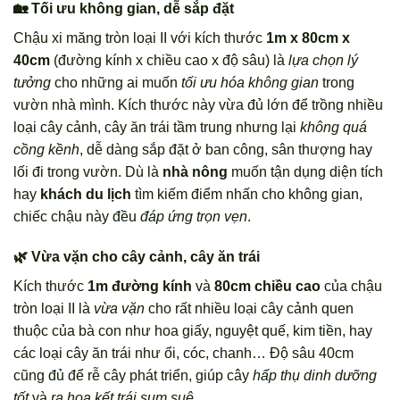
🏡 Tối ưu không gian, dễ sắp đặt
Chậu xi măng tròn loại II với kích thước
1m x 80cm x
40cm
(đường kính x chiều cao x độ sâu) là
lựa chọn lý
tưởng
cho những ai muốn
tối ưu hóa không gian
trong
vườn nhà mình. Kích thước này vừa đủ lớn để trồng nhiều
loại cây cảnh, cây ăn trái tầm trung nhưng lại
không quá
cồng kềnh
, dễ dàng sắp đặt ở ban công, sân thượng hay
lối đi trong vườn. Dù là
nhà nông
muốn tận dụng diện tích
hay
khách du lịch
tìm kiếm điểm nhấn cho không gian,
chiếc chậu này đều
đáp ứng trọn vẹn
.
🌿 Vừa vặn cho cây cảnh, cây ăn trái
Kích thước
1m đường kính
và
80cm chiều cao
của chậu
tròn loại II là
vừa vặn
cho rất nhiều loại cây cảnh quen
thuộc của bà con như hoa giấy, nguyệt quế, kim tiền, hay
các loại cây ăn trái như ổi, cóc, chanh… Độ sâu 40cm
cũng đủ để rễ cây phát triển, giúp cây
hấp thụ dinh dưỡng
tốt
và
ra hoa kết trái sum suê
.