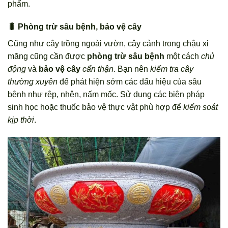
phẩm.
🐛 Phòng trừ sâu bệnh, bảo vệ cây
Cũng như cây trồng ngoài vườn, cây cảnh trong chậu xi
măng cũng cần được
phòng trừ sâu bệnh
một cách
chủ
động
và
bảo vệ cây
cẩn thận
. Bạn nên
kiểm tra cây
thường xuyên
để phát hiện sớm các dấu hiệu của sâu
bệnh như rệp, nhện, nấm mốc. Sử dụng các biện pháp
sinh học hoặc thuốc bảo vệ thực vật phù hợp để
kiểm soát
kịp thời
.