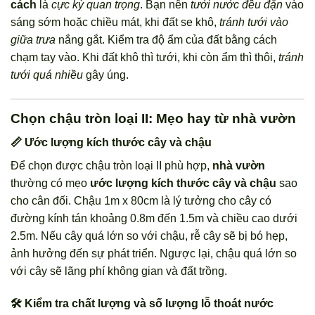
cách
là
cực kỳ quan trọng
. Bạn nên
tưới nước đều đặn
vào
sáng sớm hoặc chiều mát, khi đất se khô,
tránh tưới vào
giữa trưa
nắng gắt. Kiểm tra độ ẩm của đất bằng cách
chạm tay vào. Khi đất khô thì tưới, khi còn ẩm thì thôi,
tránh
tưới quá nhiều
gây úng.
Chọn chậu tròn loại II: Mẹo hay từ nhà vườn
📏 Ước lượng kích thước cây và chậu
Để chọn được chậu tròn loại II phù hợp,
nhà vườn
thường có mẹo
ước lượng kích thước cây và chậu
sao
cho cân đối. Chậu 1m x 80cm là lý tưởng cho cây có
đường kính tán khoảng 0.8m đến 1.5m và chiều cao dưới
2.5m. Nếu cây quá lớn so với chậu, rễ cây sẽ bị bó hẹp,
ảnh hưởng đến sự phát triển. Ngược lại, chậu quá lớn so
với cây sẽ lãng phí không gian và đất trồng.
🛠️ Kiểm tra chất lượng và số lượng lỗ thoát nước