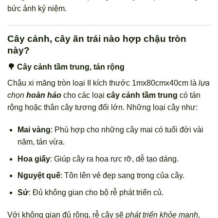
bức ảnh kỷ niệm.
Cây cảnh, cây ăn trái nào hợp chậu tròn
này?
🌳 Cây cảnh tầm trung, tán rộng
Chậu xi măng tròn loại II kích thước 1mx80cmx40cm là
lựa
chọn
hoàn hảo
cho các loại
cây cảnh tầm trung
có tán
rộng hoặc thân cây tương đối lớn. Những loại cây như:
Mai vàng
: Phù hợp cho những cây mai có tuổi đời vài
năm, tán vừa.
Hoa giấy
: Giúp cây ra hoa rực rỡ, dễ tạo dáng.
Nguyệt quế
: Tôn lên vẻ đẹp sang trọng của cây.
Sứ
: Đủ không gian cho bộ rễ phát triển củ.
Với không gian đủ rộng, rễ cây sẽ
phát triển khỏe mạnh
,