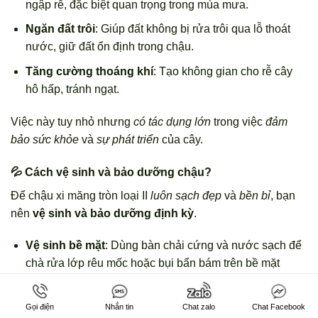
ngập rễ, đặc biệt quan trọng trong mùa mưa.
Ngăn đất trôi
: Giúp đất không bị rửa trôi qua lỗ thoát
nước, giữ đất ổn định trong chậu.
Tăng cường thoáng khí
: Tạo không gian cho rễ cây
hô hấp, tránh ngạt.
Việc này tuy nhỏ nhưng
có tác dụng lớn
trong việc
đảm
bảo sức khỏe
và
sự phát triển
của cây.
💦 Cách vệ sinh và bảo dưỡng chậu?
Để chậu xi măng tròn loại II
luôn sạch đẹp
và
bền bỉ
, bạn
nên
vệ sinh và bảo dưỡng định kỳ
.
Vệ sinh bề mặt
: Dùng bàn chải cứng và nước sạch để
chà rửa lớp rêu mốc hoặc bụi bẩn bám trên bề mặt
chậu. Có thể dùng thêm dung dịch tẩy rêu chuyên dụng
nếu cần.
Gọi điện
Nhắn tin
Chat zalo
Chat Facebook