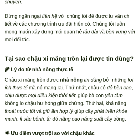
chuyển
.
Đừng ngần ngại
liên hệ
với chúng tôi để được tư vấn chi
tiết về các chương trình ưu đãi hiện có. Chúng tôi luôn
mong muốn xây dựng mối quan hệ
lâu dài
và
bền vững
với
mọi đối tác.
Tại sao chậu xi măng tròn lại được tin dùng?
🌾 Lý do từ nhà nông thực tế
Chậu xi măng tròn được
nhà nông
tin dùng
bởi những
lợi
ích thực tế
mà nó mang lại. Thứ nhất, chậu có
độ bền cao
,
chịu được mọi điều kiện thời tiết
, giúp bà con
yên tâm
không lo chậu hư hỏng giữa chừng. Thứ hai, khả năng
thoát nước tốt
và
giữ ẩm hợp lý
giúp cây
phát triển khỏe
mạnh
,
ít sâu bệnh
, từ đó
nâng cao năng suất
cây trồng.
🌟 Ưu điểm vượt trội so với chậu khác