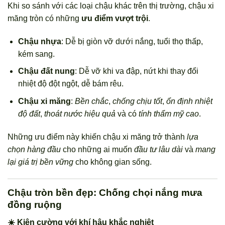
Khi so sánh với các loại chậu khác trên thị trường, chậu xi
măng tròn có những
ưu điểm vượt trội
.
Chậu nhựa
: Dễ bị giòn vỡ dưới nắng, tuổi thọ thấp,
kém sang.
Chậu đất nung
: Dễ vỡ khi va đập, nứt khi thay đổi
nhiệt độ đột ngột, dễ bám rêu.
Chậu xi măng
:
Bền chắc
,
chống chịu tốt
,
ổn định nhiệt
độ đất
,
thoát nước hiệu quả
và có
tính thẩm mỹ cao
.
Những ưu điểm này khiến chậu xi măng trở thành
lựa
chọn hàng đầu
cho những ai muốn
đầu tư lâu dài
và
mang
lại giá trị bền vững
cho không gian sống.
Chậu tròn bền đẹp: Chống chọi nắng mưa
đồng ruộng
☀️ Kiên cường với khí hậu khắc nghiệt