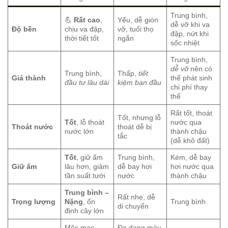
Trung bình,
💪
Rất cao
,
Yếu, dễ giòn
dễ vỡ khi va
Độ bền
chịu va đập,
vỡ, tuổi thọ
đập, nứt khi
thời tiết tốt
ngắn
sốc nhiệt
Trung bình,
dễ vỡ
nên có
Trung bình,
Thấp,
tiết
Giá thành
thể phát sinh
đầu tư lâu dài
kiệm ban đầu
chi phí thay
thế
Rất tốt, thoát
Tốt, nhưng lỗ
Tốt
, lỗ thoát
nước qua
Thoát nước
thoát dễ bị
nước lớn
thành chậu
tắc
(dễ khô đất)
Tốt
, giữ ẩm
Trung bình,
Kém, dễ bay
Giữ ẩm
lâu hơn, giảm
dễ bay hơi
hơi nước qua
tần suất tưới
nước
thành chậu
Trung bình –
Rất nhẹ, dễ
Trọng lượng
Nặng
, ổn
Trung bình
di chuyển
định cây lớn
Mộc mạc,
Đa dạng màu