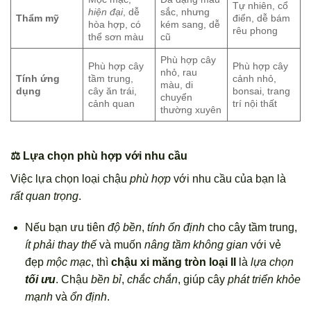
Tự nhiên, cổ
hiện đại
, dễ
sắc, nhưng
Thẩm mỹ
điển, dễ bám
hòa hợp, có
kém sang, dễ
rêu phong
thể sơn màu
cũ
Phù hợp cây
Phù hợp cây
Phù hợp cây
nhỏ, rau
Tính ứng
tầm trung,
cảnh nhỏ,
màu, di
dụng
cây ăn trái,
bonsai, trang
chuyển
cảnh quan
trí nội thất
thường xuyên
⚖️ Lựa chọn phù hợp với nhu cầu
Việc lựa chọn loại chậu
phù hợp
với nhu cầu của bạn là
rất quan trọng
.
Nếu bạn ưu tiên
độ bền
,
tính ổn định
cho cây tầm trung,
ít phải thay thế
và muốn
nâng tầm không gian
với vẻ
đẹp
mộc mạc
, thì
chậu xi măng tròn loại II
là
lựa chọn
tối ưu
. Chậu
bền bỉ
,
chắc chắn
, giúp cây
phát triển khỏe
mạnh
và
ổn định
.