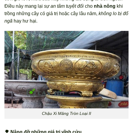
Điều này mang lại
sự an tâm tuyệt đối
cho
nhà nông
khi
trồng những cây có giá trị hoặc cây lâu năm,
không lo bị đổ
ngã
hay hư hại.
Chậu Xi Măng Tròn Loại II
🌳 Nâng đỡ những giá trị vĩnh cửu