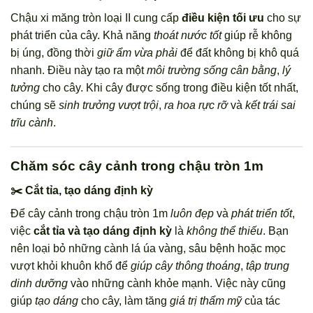
Chậu xi măng tròn loại II cung cấp
điều kiện tối ưu
cho sự
phát triển của cây. Khả năng
thoát nước tốt
giúp rễ không
bị úng, đồng thời
giữ ẩm vừa phải
để đất không bị khô quá
nhanh. Điều này tạo ra một
môi trường sống cân bằng
,
lý
tưởng
cho cây. Khi cây được sống trong điều kiện tốt nhất,
chúng sẽ
sinh trưởng vượt trội
,
ra hoa rực rỡ
và
kết trái sai
trĩu cành
.
Chăm sóc cây cảnh trong chậu tròn 1m
✂️ Cắt tỉa, tạo dáng định kỳ
Để cây cảnh trong chậu tròn 1m
luôn đẹp
và
phát triển tốt
,
việc
cắt tỉa và tạo dáng định kỳ
là
không thể thiếu
. Bạn
nên loại bỏ những cành lá úa vàng, sâu bệnh hoặc mọc
vượt khỏi khuôn khổ để
giúp cây thông thoáng
,
tập trung
dinh dưỡng
vào những cành khỏe mạnh. Việc này cũng
giúp
tạo dáng
cho cây, làm tăng
giá trị thẩm mỹ
của tác