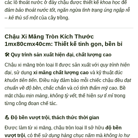
các lỗ thoát nước ở đáy chậu được thiết kế
khoa học
để
đảm bảo thoát nước tốt
,
ngăn ngừa tình trạng úng ngập rễ
–
kẻ thù số một
của cây trồng.
Chậu Xi Măng Tròn Kích Thước
1mx80cmx40cm: Thiết kế tinh gọn, bền bỉ
🛠️ Quy trình sản xuất hiện đại, chất lượng cao
Chậu xi măng tròn loại II được sản xuất với
quy trình hiện
đại
, sử dụng
xi măng chất lượng cao
và kỹ thuật
đúc
khuôn tiên tiến
. Điều này đảm bảo mỗi chiếc chậu đều
đạt
chuẩn về độ bền
,
chắc chắn
và
có tính thẩm mỹ cao
. Bề
mặt chậu
mịn màng
,
không tỳ vết
, thể hiện
sự tỉ mỉ
trong
từng công đoạn chế tác.
💪 Độ bền vượt trội, thách thức thời gian
Được làm từ xi măng, chậu tròn loại II sở hữu
độ bền
vượt trội
, có thể
sử dụng hàng chục năm
mà
không lo hư