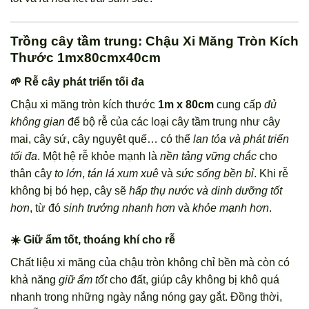
Trồng cây tầm trung: Chậu Xi Măng Tròn Kích
Thước 1mx80cmx40cm
🌱 Rễ cây phát triển tối đa
Chậu xi măng tròn kích thước
1m x 80cm
cung cấp
đủ
không gian
để bộ rễ của các loại cây tầm trung như cây
mai, cây sứ, cây nguyệt quế… có thể
lan tỏa và phát triển
tối đa
. Một hệ rễ khỏe mạnh là
nền tảng vững chắc
cho
thân cây
to lớn
,
tán lá xum xuê
và
sức sống bền bỉ
. Khi rễ
không bị bó hẹp, cây sẽ
hấp thụ nước và dinh dưỡng tốt
hơn
, từ đó
sinh trưởng nhanh hơn
và
khỏe mạnh hơn
.
☀️ Giữ ẩm tốt, thoáng khí cho rễ
Chất liệu xi măng của chậu tròn không chỉ bền mà còn có
khả năng
giữ ẩm tốt
cho đất, giúp cây không bị khô quá
nhanh trong những ngày nắng nóng gay gắt. Đồng thời,