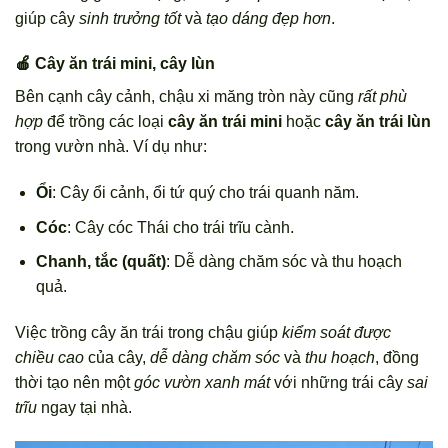
giúp cây
sinh trưởng tốt
và
tạo dáng đẹp hơn
.
🍎 Cây ăn trái mini, cây lùn
Bên cạnh cây cảnh, chậu xi măng tròn này cũng
rất phù
hợp
để trồng các loại
cây ăn trái mini
hoặc
cây ăn trái lùn
trong vườn nhà. Ví dụ như:
Ổi
: Cây ổi cảnh, ổi tứ quý cho trái quanh năm.
Cóc
: Cây cóc Thái cho trái trĩu cành.
Chanh, tắc (quất)
: Dễ dàng chăm sóc và thu hoạch
quả.
Việc trồng cây ăn trái trong chậu giúp
kiểm soát được
chiều cao
của cây,
dễ dàng chăm sóc
và
thu hoạch
, đồng
thời tạo nên một
góc vườn xanh mát
với những trái cây
sai
trĩu
ngay tại nhà.