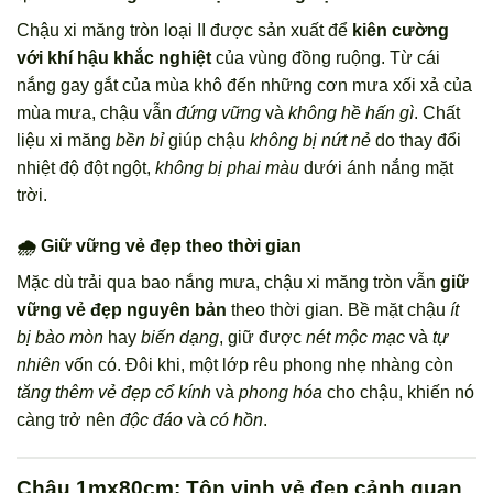
Chậu xi măng tròn loại II được sản xuất để
kiên cường
với khí hậu khắc nghiệt
của vùng đồng ruộng. Từ cái
nắng gay gắt của mùa khô đến những cơn mưa xối xả của
mùa mưa, chậu vẫn
đứng vững
và
không hề hấn gì
. Chất
liệu xi măng
bền bỉ
giúp chậu
không bị nứt nẻ
do thay đổi
nhiệt độ đột ngột,
không bị phai màu
dưới ánh nắng mặt
trời.
🌧️ Giữ vững vẻ đẹp theo thời gian
Mặc dù trải qua bao nắng mưa, chậu xi măng tròn vẫn
giữ
vững vẻ đẹp nguyên bản
theo thời gian. Bề mặt chậu
ít
bị bào mòn
hay
biến dạng
, giữ được
nét mộc mạc
và
tự
nhiên
vốn có. Đôi khi, một lớp rêu phong nhẹ nhàng còn
tăng thêm vẻ đẹp cổ kính
và
phong hóa
cho chậu, khiến nó
càng trở nên
độc đáo
và
có hồn
.
Chậu 1mx80cm: Tôn vinh vẻ đẹp cảnh quan