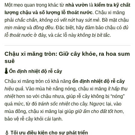
Một mẹo quan trọng khác từ
nhà vườn
là
kiểm tra kỹ chất
lượng chậu và số lượng lỗ thoát nước
. Chậu xi măng
phải
chắc chắn
,
không có vết nứt
hay
sứt mẻ
. Bề mặt chậu
mịn màng
và
đồng đều
. Đặc biệt, hãy đảm bảo chậu có
đủ
lỗ thoát nước
ở đáy, và các lỗ này
không bị bít tắc
.
Chậu xi măng tròn: Giữ cây khỏe, ra hoa sum
suê
🌡️ Ổn định nhiệt độ rễ cây
Chậu xi măng tròn có khả năng
ổn định nhiệt độ rễ cây
hiệu quả
. Vào mùa hè nắng nóng, chậu xi măng
ít hấp thụ
nhiệt
hơn so với chậu nhựa, giúp rễ cây không bị “nóng”
quá mức, từ đó
tránh sốc nhiệt
cho cây. Ngược lại, vào
mùa đông, chậu xi măng lại giúp
giữ ấm cho đất tốt hơn
,
bảo vệ rễ cây khỏi cái lạnh.
💧 Tối ưu điều kiện cho sự phát triển