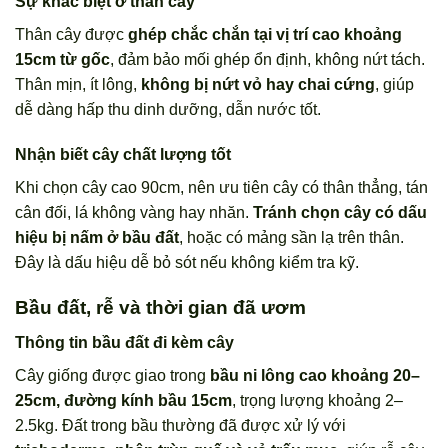
Sự khác biệt ở thân cây
Thân cây được
ghép chắc chắn tại vị trí cao khoảng
15cm từ gốc
, đảm bảo mối ghép ổn định, không nứt tách.
Thân mịn, ít lông,
không bị nứt vỏ hay chai cứng
, giúp
dễ dàng hấp thu dinh dưỡng, dẫn nước tốt.
Nhận biết cây chất lượng tốt
Khi chọn cây cao 90cm, nên ưu tiên cây có thân thẳng, tán
cân đối, lá không vàng hay nhăn.
Tránh chọn cây có dấu
hiệu bị nấm ở bầu đất
, hoặc có mảng sần lạ trên thân.
Đây là dấu hiệu dễ bỏ sót nếu không kiểm tra kỹ.
Bầu đất, rễ và thời gian đã ươm
Thông tin bầu đất đi kèm cây
Cây giống được giao trong
bầu ni lông cao khoảng 20–
25cm, đường kính bầu 15cm
, trọng lượng khoảng 2–
2.5kg. Đất trong bầu thường đã được xử lý với