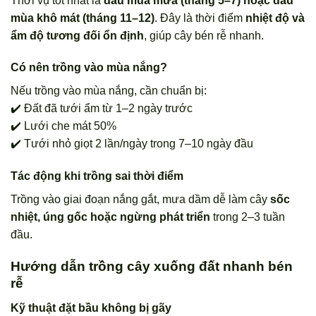
Thời vụ tốt nhất là
đầu mùa mưa (tháng 5–7) hoặc đầu
mùa khô mát (tháng 11–12)
. Đây là thời điểm
nhiệt độ và
ẩm độ tương đối ổn định
, giúp cây bén rễ nhanh.
Có nên trồng vào mùa nắng?
Nếu trồng vào mùa nắng, cần chuẩn bị:
✔️ Đất đã tưới ẩm từ 1–2 ngày trước
✔️ Lưới che mát 50%
✔️ Tưới nhỏ giọt 2 lần/ngày trong 7–10 ngày đầu
Tác động khi trồng sai thời điểm
Trồng vào giai đoạn nắng gắt, mưa dầm dễ làm cây
sốc
nhiệt, úng gốc hoặc ngừng phát triển
trong 2–3 tuần
đầu.
Hướng dẫn trồng cây xuống đất nhanh bén
rễ
Kỹ thuật đặt bầu không bị gãy