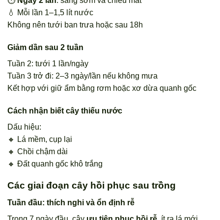
⏱️
Ngày 2 lần
: sáng sớm và chiều mát
💧 Mỗi lần 1–1,5 lít nước
Không nên tưới ban trưa hoặc sau 18h
Giảm dần sau 2 tuần
Tuần 2: tưới 1 lần/ngày
Tuần 3 trở đi: 2–3 ngày/lần nếu không mưa
Kết hợp với giữ ẩm bằng rơm hoặc xơ dừa quanh gốc
Cách nhận biết cây thiếu nước
Dấu hiệu:
🔸 Lá mềm, cụp lại
🔸 Chồi chậm dài
🔸 Đất quanh gốc khô trắng
Các giai đoạn cây hồi phục sau trồng
Tuần đầu: thích nghi và ổn định rễ
Trong 7 ngày đầu, cây
ưu tiên phục hồi rễ
, ít ra lá mới.