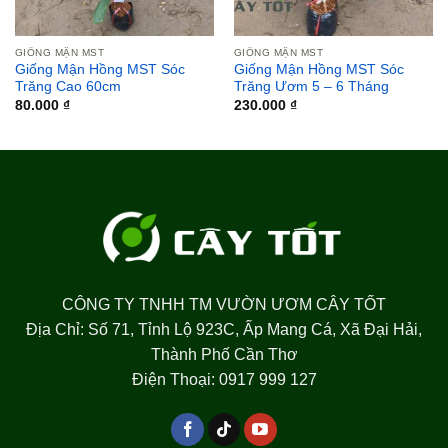
GIỐNG MẬN MST
GIỐNG MẬN MST
Giống Mận Hồng MST Sóc
Giống Mận Hồng MST Sóc
Trăng Cao 60cm
Trăng Ươm 5 – 6 Tháng
80.000
₫
230.000
₫
CÔNG TY TNHH TM VƯỜN ƯƠM CÂY TỐT
Địa Chỉ: Số 71, Tỉnh Lộ 923C, Ấp Mang Cá, Xã Đại Hải,
Thành Phố Cần Thơ
Điện Thoại: 0917 999 127