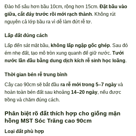
Đào hố sâu hơn bầu 10cm, rộng hơn 15cm.
Đặt bầu vào
giữa, cắt đáy trước rồi mới rạch thành
. Không rút
nguyên cả lớp bầu ra vì dễ làm đứt rễ tơ.
Lấp đất đúng cách
Lấp đến sát mặt bầu,
không lấp ngập gốc ghép
. Sau đó
ém nhẹ đất, tạo mô tròn xung quanh để giữ nước.
Tưới
nước lần đầu bằng dung dịch kích rễ sinh học loãng
.
Thời gian bén rễ trung bình
Cây cao 90cm sẽ bắt đầu
ra rễ mới trong 5–7 ngày
và
hoàn toàn bén đất sau khoảng
14–20 ngày
, nếu được
trồng và chăm đúng cách.
Phân biệt rõ đất thích hợp cho giống mận
hồng MST Sóc Trăng cao 90cm
Loại đất phù hợp