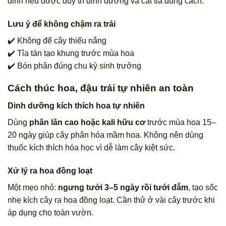
đỉnh nếu được duy trì dinh dưỡng và cắt tỉa đúng cách.
Lưu ý để không chậm ra trái
✔️ Không để cây thiếu nắng
✔️ Tỉa tán tạo khung trước mùa hoa
✔️ Bón phân đúng chu kỳ sinh trưởng
Cách thúc hoa, đậu trái tự nhiên an toàn
Dinh dưỡng kích thích hoa tự nhiên
Dùng
phân lân cao hoặc kali hữu cơ
trước mùa hoa 15–
20 ngày giúp cây phân hóa mầm hoa. Không nên dùng
thuốc kích thích hóa học vì dễ làm cây kiệt sức.
Xử lý ra hoa đồng loạt
Một mẹo nhỏ:
ngưng tưới 3–5 ngày rồi tưới đẫm
, tạo sốc
nhẹ kích cây ra hoa đồng loạt. Cần thử ở vài cây trước khi
áp dụng cho toàn vườn.