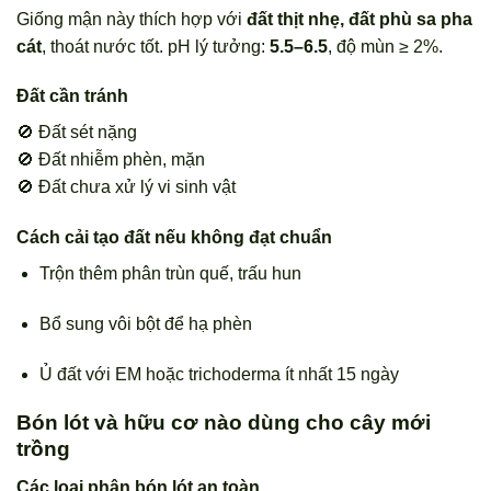
Giống mận này thích hợp với
đất thịt nhẹ, đất phù sa pha
cát
, thoát nước tốt. pH lý tưởng:
5.5–6.5
, độ mùn ≥ 2%.
Đất cần tránh
🚫 Đất sét nặng
🚫 Đất nhiễm phèn, mặn
🚫 Đất chưa xử lý vi sinh vật
Cách cải tạo đất nếu không đạt chuẩn
Trộn thêm phân trùn quế, trấu hun
Bổ sung vôi bột để hạ phèn
Ủ đất với EM hoặc trichoderma ít nhất 15 ngày
Bón lót và hữu cơ nào dùng cho cây mới
trồng
Các loại phân bón lót an toàn