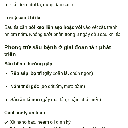
Cắt dưới đốt lá, dùng dao sạch
Lưu ý sau khi tỉa
Sau tỉa cần
bôi keo liền sẹo hoặc vôi
vào vết cắt, tránh
nhiễm nấm. Không tưới phân trong 3 ngày đầu sau khi tỉa.
Phòng trừ sâu bệnh ở giai đoạn tán phát
triển
Sâu bệnh thường gặp
Rệp sáp, bọ trĩ
(gây xoăn lá, chùn ngọn)
Nấm thối gốc
(do đất ẩm, mưa dầm)
Sâu ăn lá non
(gây mất tán, chậm phát triển)
Cách xử lý an toàn
✔️ Xịt nano bạc, neem oil định kỳ