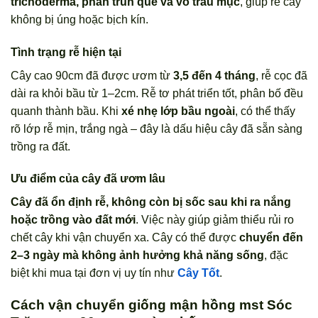
trichoderma, phân trùn quế và vỏ trấu mục
, giúp rễ cây
không bị úng hoặc bịch kín.
Tình trạng rễ hiện tại
Cây cao 90cm đã được ươm từ
3,5 đến 4 tháng
, rễ cọc đã
dài ra khỏi bầu từ 1–2cm. Rễ tơ phát triển tốt, phân bố đều
quanh thành bầu. Khi
xé nhẹ lớp bầu ngoài
, có thể thấy
rõ lớp rễ mịn, trắng ngà – đây là dấu hiệu cây đã sẵn sàng
trồng ra đất.
Ưu điểm của cây đã ươm lâu
Cây đã ổn định rễ, không còn bị sốc sau khi ra nắng
hoặc trồng vào đất mới
. Việc này giúp giảm thiểu rủi ro
chết cây khi vận chuyển xa. Cây có thể được
chuyển đến
2–3 ngày mà không ảnh hưởng khả năng sống
, đặc
biệt khi mua tại đơn vị uy tín như
Cây Tốt
.
Cách vận chuyển giống mận hồng mst Sóc