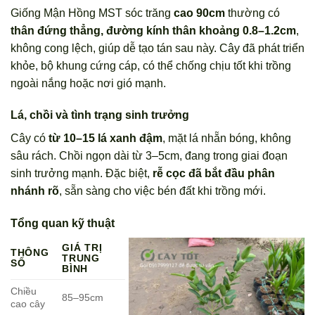
Giống Mận Hồng MST sóc trăng
cao 90cm
thường có
thân đứng thẳng, đường kính thân khoảng 0.8–1.2cm
,
không cong lệch, giúp dễ tạo tán sau này. Cây đã phát triển
khỏe, bộ khung cứng cáp, có thể chống chịu tốt khi trồng
ngoài nắng hoặc nơi gió mạnh.
Lá, chồi và tình trạng sinh trưởng
Cây có
từ 10–15 lá xanh đậm
, mặt lá nhẵn bóng, không
sâu rách. Chồi ngọn dài từ 3–5cm, đang trong giai đoạn
sinh trưởng mạnh. Đặc biệt,
rễ cọc đã bắt đầu phân
nhánh rõ
, sẵn sàng cho việc bén đất khi trồng mới.
Tổng quan kỹ thuật
GIÁ TRỊ
THÔNG
TRUNG
SỐ
BÌNH
Chiều
85–95cm
cao cây