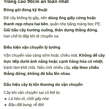
Trăng cao 90cm an toàn nhất
Đóng gói đúng kỹ thuật
Để cây không bị gãy, nên
dùng ống giấy cứng hoặc
thanh nẹp nhựa hai bên
, quấn nhẹ bằng màng bọc PE.
Giữ bầu cây hướng xuống, thân dựng thẳng đứng
,
hạn chế bị đập khi di chuyển xa.
Điều kiện vận chuyển lý tưởng
Vận chuyển vào sáng sớm hoặc chiều mát.
Không để cây
trực tiếp dưới ánh nắng hoặc cạnh hàng hóa có nhiệt
,
tránh làm khô chồi. Nếu chở nhiều cây,
xếp theo chiều
thẳng đứng, không đè bầu lên nhau
.
Dấu hiệu cây bị tổn thương do vận chuyển
Cây khi vận chuyển sai có thể bị:
🔸
Lá héo rũ, chồi gãy nhẹ
🔸
Bầu đất bung, rễ đứt