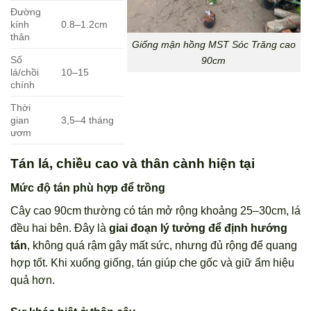
Đường
kính
0.8–1.2cm
thân
Giống mận hồng MST Sóc Trăng cao
Số
90cm
lá/chồi
10–15
chính
Thời
gian
3,5–4 tháng
ươm
Tán lá, chiều cao và thân cành hiện tại
Mức độ tán phù hợp để trồng
Cây cao 90cm thường có tán mở rộng khoảng 25–30cm, lá
đều hai bên. Đây là
giai đoạn lý tưởng để định hướng
tán
, không quá rậm gây mất sức, nhưng đủ rộng để quang
hợp tốt. Khi xuống giống, tán giúp che gốc và giữ ẩm hiệu
quả hơn.