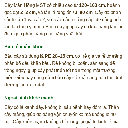
Cây Mận Hồng MST có chiều cao từ
120–160 cm
, hoành
gốc đạt
2–3 cm
, và tán lá rộng từ
70–90 cm
. Cây đã phân
cành cấp 1 và cấp 2, với các cành cứng cáp, dễ dàng uốn
tạo tán theo ý muốn. Điều này giúp cây có khả năng tạo tán
đẹp, góp phần nâng cao năng suất trái.
Bầu rễ chắc, khỏe
Bầu cây sử dụng là
PE 20–25 cm
, với rễ già và rễ tơ trắng
phân bố đều khắp bầu. Rễ không bị xoắn, sẵn sàng để
trồng ngay, giúp cây phát triển tốt hơn trong môi trường
mới. Điều này cũng đảm bảo cây có khả năng hấp thụ dinh
dưỡng tối ưu từ đất.
Ngoại hình khỏe mạnh
Cây có lá xanh dày, không bị sâu bệnh hay đốm lá. Thân
cây thẳng, giúp dễ dàng vận chuyển xa mà không lo hư
hại. Cây khỏe mạnh không chỉ mang lại giá trị kinh tế mà