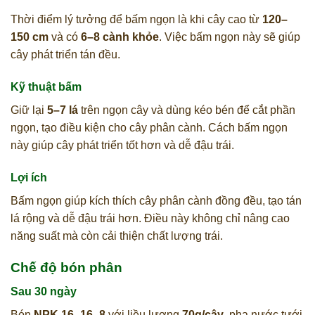
Thời điểm lý tưởng để bấm ngọn là khi cây cao từ
120–
150 cm
và có
6–8 cành khỏe
. Việc bấm ngọn này sẽ giúp
cây phát triển tán đều.
Kỹ thuật bấm
Giữ lại
5–7 lá
trên ngọn cây và dùng kéo bén để cắt phần
ngọn, tạo điều kiện cho cây phân cành. Cách bấm ngọn
này giúp cây phát triển tốt hơn và dễ đậu trái.
Lợi ích
Bấm ngọn giúp kích thích cây phân cành đồng đều, tạo tán
lá rộng và dễ đậu trái hơn. Điều này không chỉ nâng cao
năng suất mà còn cải thiện chất lượng trái.
Chế độ bón phân
Sau 30 ngày
Bón
NPK 16–16–8
với liều lượng
70g/cây
, pha nước tưới