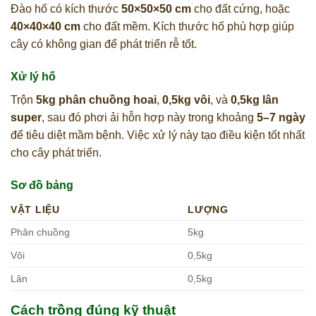
Đào hố có kích thước
50×50×50 cm
cho đất cứng, hoặc
40×40×40 cm
cho đất mềm. Kích thước hố phù hợp giúp
cây có không gian để phát triển rễ tốt.
Xử lý hố
Trộn
5kg phân chuồng hoai
,
0,5kg vôi
, và
0,5kg lân
super
, sau đó phơi ải hỗn hợp này trong khoảng
5–7 ngày
để tiêu diệt mầm bệnh. Việc xử lý này tạo điều kiện tốt nhất
cho cây phát triển.
Sơ đồ bảng
VẬT LIỆU
LƯỢNG
Phân chuồng
5kg
Vôi
0,5kg
Lân
0,5kg
Cách trồng đúng kỹ thuật