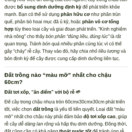
được
bổ sung dinh dưỡng định kỳ
để phát triển khỏe
mạnh. Bạn có thể sử dụng
phân hữu cơ
như phân trùn
quế, phân bò hoai mục đã ủ kỹ, hoặc
phân vô cơ tổng
hợp
tùy theo loại cây và giai đoạn phát triển. “Kinh nghiệm
nhà nông” cho thấy
bón phân “đúng liều, đúng lúc”
là rất
quan trọng.
Tránh bón quá nhiều
phân cùng lúc vì có thể
gây “cháy” rễ cây. Thay vào đó, hãy
chia nhỏ liều lượng
và
bón định kỳ để cây được cung cấp dinh dưỡng liên tục.
Đất trồng nào “màu mỡ” nhất cho chậu
60cm?
Đất tơi xốp, “ăn điểm” với bộ rễ 🌱
Để cây trong chậu nhựa tròn 60cmx30cmx30cm phát triển
tốt, việc chọn
đất trồng
là yếu tố tiên quyết. Loại đất “màu
mỡ” nhất cho chậu này phải đảm bảo
độ tơi xốp cao
, giúp
rễ cây
dễ dàng lan rộng
và hấp thụ dinh dưỡng. Đồng thời,
đất cũng cần có khả năng
thoát nước tốt
để tránh úng rễ,