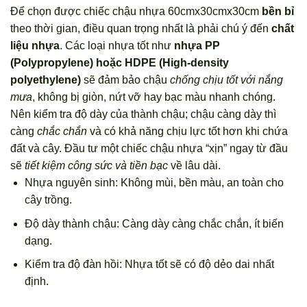
Để chọn được chiếc chậu nhựa 60cmx30cmx30cm
bền bỉ
theo thời gian, điều quan trọng nhất là phải chú ý đến
chất
liệu nhựa
. Các loại nhựa tốt như
nhựa PP
(Polypropylene) hoặc HDPE (High-density
polyethylene)
sẽ đảm bảo chậu
chống chịu tốt với nắng
mưa
, không bị giòn, nứt vỡ hay bạc màu nhanh chóng.
Nên kiểm tra độ dày của thành chậu; chậu càng dày thì
càng
chắc chắn
và có khả năng chịu lực tốt hơn khi chứa
đất và cây. Đầu tư một chiếc chậu nhựa “xịn” ngay từ đầu
sẽ
tiết kiệm công sức và tiền bạc
về lâu dài.
Nhựa nguyên sinh: Không mùi, bền màu, an toàn cho
cây trồng.
Độ dày thành chậu: Càng dày càng chắc chắn, ít biến
dạng.
Kiểm tra độ đàn hồi: Nhựa tốt sẽ có độ dẻo dai nhất
định.