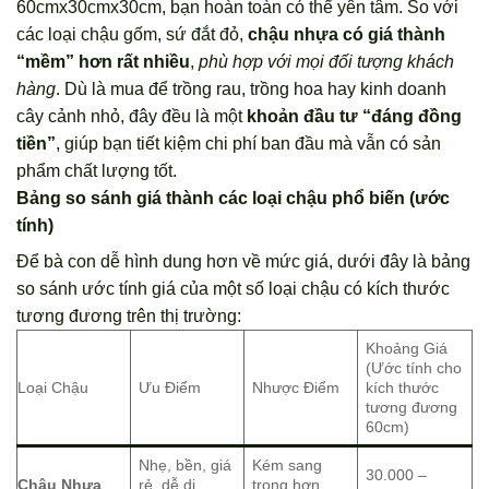
60cmx30cmx30cm, bạn hoàn toàn có thể yên tâm. So với
các loại chậu gốm, sứ đắt đỏ,
chậu nhựa có giá thành
“mềm” hơn rất nhiều
,
phù hợp với mọi đối tượng khách
hàng
. Dù là mua để trồng rau, trồng hoa hay kinh doanh
cây cảnh nhỏ, đây đều là một
khoản đầu tư “đáng đồng
tiền”
, giúp bạn tiết kiệm chi phí ban đầu mà vẫn có sản
phẩm chất lượng tốt.
Bảng so sánh giá thành các loại chậu phổ biến (ước
tính)
Để bà con dễ hình dung hơn về mức giá, dưới đây là bảng
so sánh ước tính giá của một số loại chậu có kích thước
tương đương trên thị trường:
Khoảng Giá
(Ước tính cho
Loại Chậu
Ưu Điểm
Nhược Điểm
kích thước
tương đương
60cm)
Nhẹ, bền, giá
Kém sang
30.000 –
Chậu Nhựa
rẻ, dễ di
trọng hơn