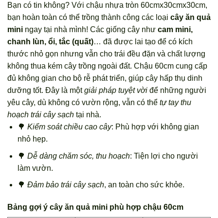
Bạn có tin không? Với chậu nhựa tròn 60cmx30cmx30cm,
bạn hoàn toàn có thể trồng thành công các loại
cây ăn quả
mini
ngay tại nhà mình! Các giống cây như
cam mini,
chanh lùn, ổi, tắc (quất)
… đã được lai tạo để có kích
thước nhỏ gọn nhưng vẫn cho trái đều đặn và chất lượng
không thua kém cây trồng ngoài đất. Chậu 60cm cung cấp
đủ không gian cho bộ rễ phát triển, giúp cây hấp thụ dinh
dưỡng tốt. Đây là một
giải pháp tuyệt vời
để những người
yêu cây, dù không có vườn rộng, vẫn có thể
tự tay thu
hoạch trái cây sạch
tại nhà.
🌳
Kiểm soát chiều cao cây
: Phù hợp với không gian
nhỏ hẹp.
🌳
Dễ dàng chăm sóc, thu hoạch
: Tiện lợi cho người
làm vườn.
🌳
Đảm bảo trái cây sạch
, an toàn cho sức khỏe.
Bảng gợi ý cây ăn quả mini phù hợp chậu 60cm