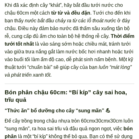
Khi đã xác định cây “khát”, hãy bắt đầu tưới nước cho
chậu 60cm một cách
từ từ và đều đặn
. Tưới cho đến khi
bạn thấy
nước bắt đầu chảy ra từ các lỗ thoát nước
ở đáy
chậu. Điều này đảm bảo nước đã thấm sâu xuống tận bộ
rễ, cung cấp đủ ẩm cho toàn bộ hệ thống rễ cây.
Thời điểm
tưới tốt nhất
là vào sáng sớm hoặc chiều mát, tránh tưới
vào giữa trưa nắng gắt làm nước bốc hơi nhanh hoặc tưới
vào buổi tối làm ẩm độ cao, dễ phát sinh nấm bệnh. Một kỹ
thuật tưới “chuẩn bài” sẽ giúp cây của bạn
luôn “mát lòng”
và phát triển xanh tốt
.
Bón phân chậu 60cm: “Bí kíp” cây sai hoa,
trĩu quả
“Thức ăn” bổ dưỡng cho cây “sung mãn” 💪
Để cây trồng trong chậu nhựa tròn 60cmx30cmx30cm luôn
“sung mãn”, ra hoa sai trĩu và đậu quả ngon ngọt, việc
bón
phân
là một “bí kíp” không thể bỏ qua. Bạn có thể sử dụng