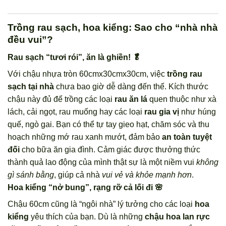
Trồng rau sạch, hoa kiểng: Sao cho “nhà nhà
đều vui”?
Rau sạch “tươi rói”, ăn là ghiền! 🥬
Với chậu nhựa tròn 60cmx30cmx30cm, việc
trồng rau
sạch tại nhà
chưa bao giờ dễ dàng đến thế. Kích thước
chậu này đủ để trồng các loại
rau ăn lá
quen thuộc như xà
lách, cải ngọt, rau muống hay các loại
rau gia vị
như húng
quế, ngò gai. Bạn có thể tự tay gieo hạt, chăm sóc và thu
hoạch những mớ rau xanh mướt, đảm bảo
an toàn tuyệt
đối
cho bữa ăn gia đình. Cảm giác được thưởng thức
thành quả lao động của mình thật sự là một niềm vui
không
gì sánh bằng
, giúp cả nhà
vui vẻ và khỏe mạnh hơn
.
Hoa kiểng “nở bung”, rạng rỡ cả lối đi 🌸
Chậu 60cm cũng là “ngôi nhà” lý tưởng cho các loại
hoa
kiểng
yêu thích của bạn. Dù là những
chậu hoa lan rực