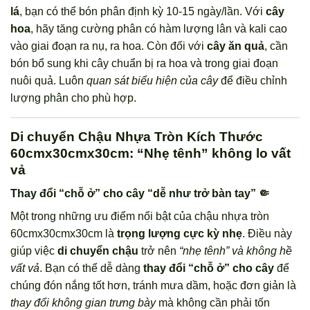
lá
, bạn có thể bón phân định kỳ 10-15 ngày/lần. Với
cây
hoa
, hãy tăng cường phân có hàm lượng lân và kali cao
vào giai đoạn ra nụ, ra hoa. Còn đối với
cây ăn quả
, cần
bón bổ sung khi cây chuẩn bị ra hoa và trong giai đoạn
nuôi quả. Luôn
quan sát biểu hiện của cây
để điều chỉnh
lượng phân cho phù hợp.
Di chuyển Chậu Nhựa Tròn Kích Thước
60cmx30cmx30cm: “Nhẹ tênh” không lo vất
vả
Thay đổi “chỗ ở” cho cây “dễ như trở bàn tay” 🤏
Một trong những ưu điểm nổi bật của chậu nhựa tròn
60cmx30cmx30cm là
trọng lượng cực kỳ nhẹ
. Điều này
giúp việc
di chuyển chậu
trở nên
“nhẹ tênh” và không hề
vất vả
. Bạn có thể dễ dàng
thay đổi “chỗ ở” cho cây
để
chúng đón nắng tốt hơn, tránh mưa dầm, hoặc đơn giản là
thay đổi không gian trưng bày
mà không cần phải tốn