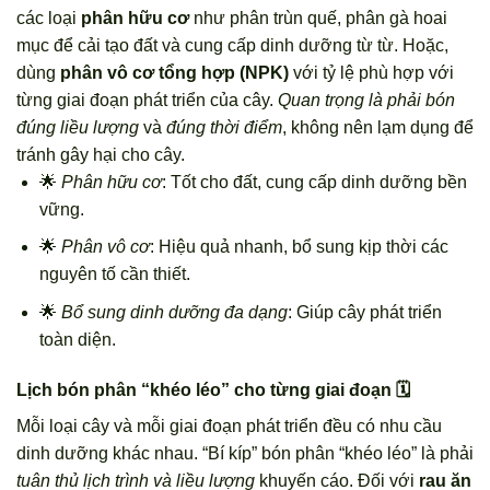
các loại
phân hữu cơ
như phân trùn quế, phân gà hoai
mục để cải tạo đất và cung cấp dinh dưỡng từ từ. Hoặc,
dùng
phân vô cơ tổng hợp (NPK)
với tỷ lệ phù hợp với
từng giai đoạn phát triển của cây.
Quan trọng là phải bón
đúng liều lượng
và
đúng thời điểm
, không nên lạm dụng để
tránh gây hại cho cây.
🌟
Phân hữu cơ
: Tốt cho đất, cung cấp dinh dưỡng bền
vững.
🌟
Phân vô cơ
: Hiệu quả nhanh, bổ sung kịp thời các
nguyên tố cần thiết.
🌟
Bổ sung dinh dưỡng đa dạng
: Giúp cây phát triển
toàn diện.
Lịch bón phân “khéo léo” cho từng giai đoạn 🗓️
Mỗi loại cây và mỗi giai đoạn phát triển đều có nhu cầu
dinh dưỡng khác nhau. “Bí kíp” bón phân “khéo léo” là phải
tuân thủ lịch trình và liều lượng
khuyến cáo. Đối với
rau ăn