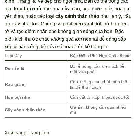
xinh”
mang lại vẻ đẹp cho ngôi nhà. Bạn có thể trồng các
loại
hoa bụi nhỏ
như hoa dừa cạn, hoa mười giờ, hoa dạ
yến thảo, hoặc các loại
cây cảnh thân thảo
như lan ý, trầu
bà, cây phát lộc. Chúng sẽ phát triển xanh tốt, nở hoa rực
rỡ và tạo điểm nhấn cho không gian sống của bạn. Đặc
biệt, kích thước chậu
không quá lớn
nên rất dễ dàng sắp
xếp ở ban công, bệ cửa sổ hoặc trên kệ trang trí.
Loại Cây
Đặc Điểm Phù Hợp Chậu 60cm
Bộ rễ nông, cần diện tích bề
Rau ăn lá
mặt vừa phải
Cần không gian phát triển thân
Rau gia vị
lá, dễ thu hoạch
Hoa bụi nhỏ
Cần đất tơi xốp, thoát nước tốt
Ưa ẩm, không cần quá nhiều
Cây cảnh thân thảo
đất
Xuất sang Trang tính