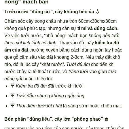
nông” mách bạn
Tưới nước “đúng cữ”, cây không héo úa 💧
Chăm sóc cây trong chậu nhựa tròn 60cmx30cmx30cm
không quá phức tạp, nhưng cần sự
tỉ mỉ và đúng cách
.
Về việc tưới nước, “nhà nông” mách bạn
không nên tưới
theo một lịch trình cố định
. Thay vào đó, hãy
kiểm tra độ
ẩm của đất
thường xuyên bằng cách dùng ngón tay hoặc
que gỗ cắm sâu vào đất khoảng 2-3cm. Nếu thấy đất khô
ráo, đó là lúc cây “khát nước”.
Tưới đủ ẩm
cho đến khi
nước chảy ra lỗ thoát nước, và
tránh tưới vào giữa trưa
nắng gắt
hoặc chiều tối.
☔
Kiểm tra độ ẩm đất
trước khi tưới.
☔
Tưới đẫm nhưng không ngập úng
.
☔
Thời điểm tưới tốt nhất
là sáng sớm hoặc chiều mát.
Bón phân “đúng liều”, cây lớn “phổng phao” 🍚
Cũng như việc ăn uống của con người, cây trong chậu cần