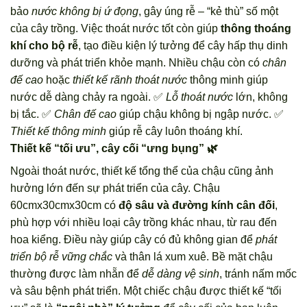
bảo
nước không bị ứ đọng
, gây úng rễ – “kẻ thù” số một
của cây trồng. Việc thoát nước tốt còn giúp
thông thoáng
khí cho bộ rễ
, tạo điều kiện lý tưởng để cây hấp thụ dinh
dưỡng và phát triển khỏe mạnh. Nhiều chậu còn có
chân
đế cao
hoặc
thiết kế rãnh thoát nước
thông minh giúp
nước dễ dàng chảy ra ngoài. ✅
Lỗ thoát nước
lớn, không
bị tắc. ✅
Chân đế cao
giúp chậu không bị ngập nước. ✅
Thiết kế thông minh
giúp rễ cây luôn thoáng khí.
Thiết kế “tối ưu”, cây cối “ưng bụng” 🌿
Ngoài thoát nước, thiết kế tổng thể của chậu cũng ảnh
hưởng lớn đến sự phát triển của cây. Chậu
60cmx30cmx30cm có
độ sâu và đường kính cân đối
,
phù hợp với nhiều loại cây trồng khác nhau, từ rau đến
hoa kiểng. Điều này giúp cây có đủ không gian để
phát
triển bộ rễ vững chắc
và thân lá xum xuê. Bề mặt chậu
thường được làm nhẵn để
dễ dàng vệ sinh
, tránh nấm mốc
và sâu bệnh phát triển. Một chiếc chậu được thiết kế “tối