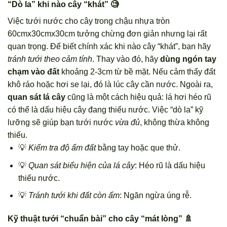
“Dò la” khi nào cây “khát” 🧐
Việc tưới nước cho cây trong chậu nhựa tròn
60cmx30cmx30cm tưởng chừng đơn giản nhưng lại rất
quan trọng. Để biết chính xác khi nào cây “khát”, bạn hãy
tránh tưới theo cảm tính
. Thay vào đó, hãy
dùng ngón tay
chạm vào đất
khoảng 2-3cm từ bề mặt. Nếu cảm thấy đất
khô ráo hoặc hơi se lại, đó là lúc cây cần nước. Ngoài ra,
quan sát lá cây
cũng là một cách hiệu quả: lá hơi héo rũ
có thể là dấu hiệu cây đang thiếu nước. Việc “dò la” kỹ
lưỡng sẽ giúp bạn tưới nước
vừa đủ
, không thừa không
thiếu.
💡
Kiểm tra độ ẩm đất
bằng tay hoặc que thử.
💡
Quan sát biểu hiện của lá cây
: Héo rũ là dấu hiệu
thiếu nước.
💡
Tránh tưới khi đất còn ẩm
: Ngăn ngừa úng rễ.
Kỹ thuật tưới “chuẩn bài” cho cây “mát lòng” 🚿