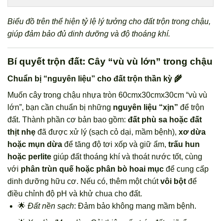
Biểu đồ trên thể hiện tỷ lệ lý tưởng cho đất trộn trong chậu,
giúp đảm bảo đủ dinh dưỡng và độ thoáng khí.
Bí quyết trộn đất: Cây “vù vù lớn” trong chậu
Chuẩn bị “nguyên liệu” cho đất trộn thần kỳ 🌾
Muốn cây trong chậu nhựa tròn 60cmx30cmx30cm “vù vù
lớn”, bạn cần chuẩn bị những
nguyên liệu “xịn”
để trộn
đất. Thành phần cơ bản bao gồm:
đất phù sa hoặc đất
thịt nhẹ
đã được xử lý (sạch cỏ dại, mầm bệnh),
xơ dừa
hoặc mụn dừa
để tăng độ tơi xốp và giữ ẩm,
trấu hun
hoặc perlite
giúp đất thoáng khí và thoát nước tốt, cùng
với
phân trùn quế hoặc phân bò hoai mục
để cung cấp
dinh dưỡng hữu cơ. Nếu có, thêm một chút
vôi bột
để
điều chỉnh độ pH và khử chua cho đất.
🌟
Đất nền sạch
: Đảm bảo không mang mầm bệnh.