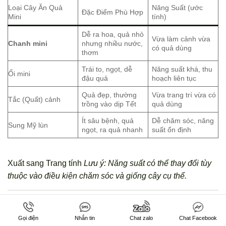
Loại Cây Ăn Quả
Năng Suất (ước
Đặc Điểm Phù Hợp
Mini
tính)
Dễ ra hoa, quả nhỏ
Vừa làm cảnh vừa
Chanh mini
nhưng nhiều nước,
có quả dùng
thơm
Trái to, ngọt, dễ
Năng suất khá, thu
Ổi mini
đậu quả
hoạch liên tục
Quả đẹp, thường
Vừa trang trí vừa có
Tắc (Quất) cảnh
trồng vào dịp Tết
quả dùng
Ít sâu bệnh, quả
Dễ chăm sóc, năng
Sung Mỹ lùn
ngọt, ra quả nhanh
suất ổn định
Xuất sang Trang tính
Lưu ý: Năng suất có thể thay đổi tùy
thuộc vào điều kiện chăm sóc và giống cây cụ thể.
Ươm mầm hoa kiểng: Chậu 60cm “ấp ủ”
vườn xuân
Gọi điện
Nhắn tin
Chat zalo
Chat Facebook