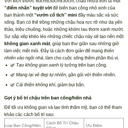
Với kích thước 60cmx30cmx30cm, chậu nhựa tròn là một
“điểm nhấn” tuyệt vời
để biến ban công nhỏ xinh của
bạn thành một
“vườn cổ tích” mini
đầy màu sắc và sức
sống. Bạn có thể trồng những chậu hoa rực rỡ như dạ yến
thảo, triệu chuông, hoặc những khóm rau thơm xanh mướt.
Sự sắp xếp khéo léo những chiếc chậu này sẽ tạo nên một
không gian xanh mát
, giúp bạn thư giãn sau những giờ
làm việc mệt mỏi. Đây là cách đơn giản để mang
thiên
nhiên vào ngôi nhà
, làm cho cuộc sống thêm phần thú vị.
🌿
Tạo không gian xanh
lý tưởng trên ban công.
🌿
Mang lại vẻ đẹp tự nhiên
, gần gũi với thiên nhiên.
🌿
Cải thiện không khí
, giảm bụi bẩn.
Gợi ý bố trí chậu trên ban công/hiên nhà
Để tối ưu không gian và tạo tính thẩm mỹ, bạn có thể tham
khảo các cách bố trí sau:
Cách Bố Trí Chậu
Loại Ban Công/Hiên
Ưu Điểm
60cm