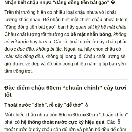
Nhận biết chậu nhựa “đáng đồng tiền bát gạo” 💎
Trên thị trường hiện có nhiều loại chậu nhựa với chất
lượng khác nhau. Để nhận biết một chiếc chậu nhựa 60cm
“đáng đồng tiền bát gạo”, bạn hãy
quan sát kỹ bề mặt chậu
.
Chậu chất lượng tốt thường có
bề mặt nhẵn bóng
,
không
có vết xước
hay ba via. Các lỗ thoát nước ở đáy chậu phải
được
đục đều, không bị tắc
. Ngoài ra, hãy chọn chậu có
màu sắc đồng đều
, không bị loang lổ. Chậu chất lượng sẽ
giữ được vẻ đẹp và độ bền trong nhiều năm, giúp bạn yên
tâm trồng trọt.
Đặc điểm chậu 60cm “chuẩn chỉnh” cây tươi
tốt
Thoát nước “đỉnh”, rễ cây “dễ thở” 💧
Một chiếc chậu nhựa tròn 60cmx30cmx30cm “chuẩn chỉnh”
phải có
hệ thống thoát nước cực kỳ hiệu quả
. Các lỗ
thoát nước ở đáy chậu cần đủ lớn và phân bố đều để đảm