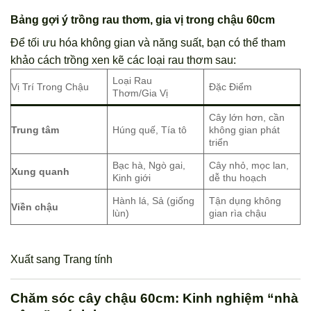
Bảng gợi ý trồng rau thơm, gia vị trong chậu 60cm
Để tối ưu hóa không gian và năng suất, bạn có thể tham
khảo cách trồng xen kẽ các loại rau thơm sau:
Loại Rau
Vị Trí Trong Chậu
Đặc Điểm
Thơm/Gia Vị
Cây lớn hơn, cần
Trung tâm
Húng quế, Tía tô
không gian phát
triển
Bạc hà, Ngò gai,
Cây nhỏ, mọc lan,
Xung quanh
Kinh giới
dễ thu hoạch
Hành lá, Sả (giống
Tận dụng không
Viền chậu
lùn)
gian rìa chậu
Xuất sang Trang tính
Chăm sóc cây chậu 60cm: Kinh nghiệm “nhà