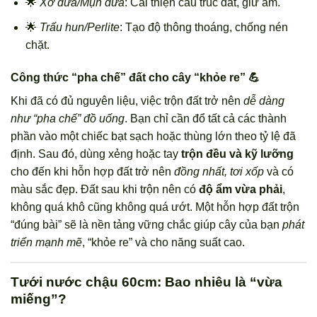
🌟
Xơ dừa/Mụn dừa
: Cải thiện cấu trúc đất, giữ ẩm.
🌟
Trấu hun/Perlite
: Tạo độ thông thoáng, chống nén
chặt.
Công thức “pha chế” đất cho cây “khỏe re” 💪
Khi đã có đủ nguyên liệu, việc trộn đất trở nên
dễ dàng
như “pha chế” đồ uống
. Bạn chỉ cần đổ tất cả các thành
phần vào một chiếc bạt sạch hoặc thùng lớn theo tỷ lệ đã
định. Sau đó, dùng xẻng hoặc tay
trộn đều và kỹ lưỡng
cho đến khi hỗn hợp đất trở nên
đồng nhất, tơi xốp
và có
màu sắc đẹp. Đất sau khi trộn nên có
độ ẩm vừa phải
,
không quá khô cũng không quá ướt. Một hỗn hợp đất trộn
“đúng bài” sẽ là nền tảng vững chắc giúp cây của bạn
phát
triển mạnh mẽ
, “khỏe re” và cho năng suất cao.
Tưới nước chậu 60cm: Bao nhiêu là “vừa
miếng”?