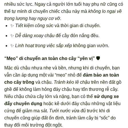
nhiều sức lực. Ngay cả người lớn tuổi hay phụ nữ cũng có
thể tự mình di chuyển chiếc chậu này mà
không lo ngại về
trọng lượng hay nguy cơ vỡ
.
✨
Tiết kiệm công sức
và thời gian di chuyển.
✨
Dễ dàng xoay chậu
để cây đón nắng đều.
✨
Linh hoạt trong việc sắp xếp
không gian vườn.
“Mẹo” di chuyển an toàn cho cây “yên vị” 🛡️
Mặc dù chậu nhựa nhẹ và bền, nhưng khi di chuyển, bạn
vẫn cần áp dụng một vài “mẹo” nhỏ để
đảm bảo an toàn
cho cây trồng
và chậu.
Tránh kéo lê chậu
trên nền đất gồ
ghề để không làm hỏng đáy chậu hay tổn thương rễ cây.
Nếu chậu chứa cây lớn và nặng, bạn có thể
sử dụng xe
đẩy chuyên dụng
hoặc kê dưới đáy chậu những vật liệu
cứng để giảm ma sát.
Tưới nước vừa đủ
trước khi di
chuyển cũng giúp đất ổn định, tránh làm cây bị “sốc” do
thay đổi môi trường đột ngột.