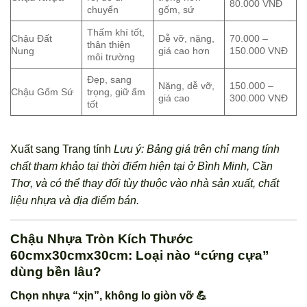
80.000 VNĐ
chuyển
gốm, sứ
Thấm khí tốt,
Chậu Đất
Dễ vỡ, nặng,
70.000 –
thân thiện
Nung
giá cao hơn
150.000 VNĐ
môi trường
Đẹp, sang
Nặng, dễ vỡ,
150.000 –
Chậu Gốm Sứ
trọng, giữ ẩm
giá cao
300.000 VNĐ
tốt
Xuất sang Trang tính
Lưu ý: Bảng giá trên chỉ mang tính
chất tham khảo tại thời điểm hiện tại ở Bình Minh, Cần
Thơ, và có thể thay đổi tùy thuộc vào nhà sản xuất, chất
liệu nhựa và địa điểm bán.
Chậu Nhựa Tròn Kích Thước
60cmx30cmx30cm: Loại nào “cứng cựa”
dùng bền lâu?
Chọn nhựa “xịn”, không lo giòn vỡ 💪