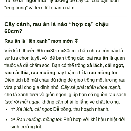
ưu” sẽ là
“ngôi nhà” lý tưởng
để cây cối của bạn luôn
“ưng bụng” và tươi tốt quanh năm.
Cây cảnh, rau ăn lá nào “hợp cạ” chậu
60cm?
Rau ăn lá “lên xanh” mơn mởn 🥬
Với kích thước 60cmx30cmx30cm, chậu nhựa tròn này là
sự lựa chọn tuyệt vời để bạn trồng các loại
rau ăn lá
quen
thuộc và dễ chăm sóc. Bạn có thể trồng
xà lách, cải ngọt,
rau cải thìa, rau muống
hay thậm chí là
rau mồng tơi
.
Diện tích bề mặt chậu đủ rộng để gieo trồng một lượng rau
vừa phải cho gia đình nhỏ.
Cây sẽ phát triển khỏe mạnh
,
cho lá xanh tươi và giòn ngon, giúp bạn có nguồn rau sạch
tươi rói mỗi ngày
, không cần phải lo lắng về chất lượng.
🌱
Xà lách, cải ngọt
: Dễ trồng, thu hoạch nhanh.
🌱
Rau muống, mồng tơi
: Phù hợp với khí hậu nhiệt đới,
sinh trưởng tốt.