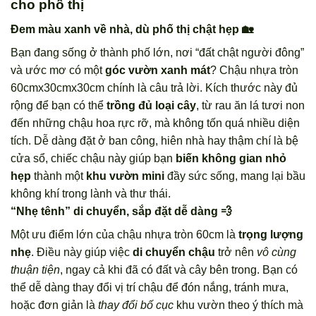
cho phố thị
Đem màu xanh về nhà, dù phố thị chật hẹp 🏡
Bạn đang sống ở thành phố lớn, nơi “đất chật người đông”
và ước mơ có một
góc vườn xanh mát
? Chậu nhựa tròn
60cmx30cmx30cm chính là câu trả lời. Kích thước này đủ
rộng để bạn có thể
trồng đủ loại cây
, từ rau ăn lá tươi non
đến những chậu hoa rực rỡ, mà không tốn quá nhiều diện
tích. Dễ dàng đặt ở ban công, hiên nhà hay thậm chí là bệ
cửa sổ, chiếc chậu này giúp bạn
biến không gian nhỏ
hẹp
thành một
khu vườn mini
đầy sức sống, mang lại bầu
không khí trong lành và thư thái.
“Nhẹ tênh” di chuyển, sắp đặt dễ dàng 💨
Một ưu điểm lớn của chậu nhựa tròn 60cm là
trọng lượng
nhẹ
. Điều này giúp việc
di chuyển chậu
trở nên
vô cùng
thuận tiện
, ngay cả khi đã có đất và cây bên trong. Bạn có
thể dễ dàng thay đổi vị trí chậu để đón nắng, tránh mưa,
hoặc đơn giản là
thay đổi bố cục
khu vườn theo ý thích mà