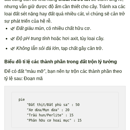
nhưng vẫn giữ được độ ẩm cần thiết cho cây. Tránh xa các
loại đất sét nặng hay đất quá nhiều cát, vì chúng sẽ cản trở
sự phát triển của hệ rễ.
🌿
Đất giàu mùn
, có nhiều chất hữu cơ.
🌿
Độ pH trung tính
hoặc hơi axit, tùy loại cây.
🌿
Không lẫn sỏi đá lớn
, tạp chất gây cản trở.
Biểu đồ tỉ lệ các thành phần trong đất trộn lý tưởng
Để có đất “màu mỡ”, bạn nên tự trộn các thành phần theo
tỷ lệ sau: Đoạn mã
pie

    "Đất thịt/Đất phù sa" : 50

    "Xơ dừa/Mụn dừa" : 20

    "Trấu hun/Perlite" : 15
