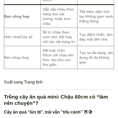
Sắp xếp chậu theo
Tiết kiệm diện tích,
hàng dọc sát
Ban công hẹp
tạo không gian xanh
tường, hoặc treo
thẳng đứng
chậu
Bố trí chậu theo
Tạo điểm nhấn, làm
Hiên nhà/Cửa sổ
cụm nhỏ, kết hợp
đẹp mặt tiền nhà
với các vật trang trí
Kết hợp chậu
Tạo sự đa dạng, tận
60cm với chậu lớn
Ban công rộng
dụng tối đa không
hơn, tạo khu vực
gian
thư giãn
Xuất sang Trang tính
Trồng cây ăn quả mini: Chậu 60cm có “làm
nên chuyện”?
Cây ăn quả “lùn tịt”, trái vẫn “trĩu cành” 🍑🍋