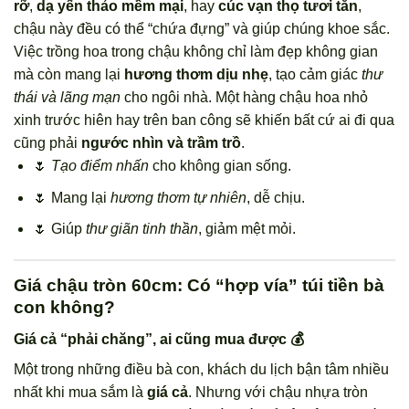
rỡ
,
dạ yến thảo mềm mại
, hay
cúc vạn thọ tươi tắn
,
chậu này đều có thể “chứa đựng” và giúp chúng khoe sắc.
Việc trồng hoa trong chậu không chỉ làm đẹp không gian
mà còn mang lại
hương thơm dịu nhẹ
, tạo cảm giác
thư
thái và lãng mạn
cho ngôi nhà. Một hàng chậu hoa nhỏ
xinh trước hiên hay trên ban công sẽ khiến bất cứ ai đi qua
cũng phải
ngước nhìn và trầm trồ
.
🌷
Tạo điểm nhấn
cho không gian sống.
🌷 Mang lại
hương thơm tự nhiên
, dễ chịu.
🌷 Giúp
thư giãn tinh thần
, giảm mệt mỏi.
Giá chậu tròn 60cm: Có “hợp vía” túi tiền bà
con không?
Giá cả “phải chăng”, ai cũng mua được 💰
Một trong những điều bà con, khách du lịch bận tâm nhiều
nhất khi mua sắm là
giá cả
. Nhưng với chậu nhựa tròn