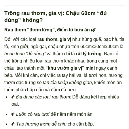
Trồng rau thơm, gia vị: Chậu 60cm “đủ
dùng” không?
Rau thơm “thơm lừng”, điểm tô bữa ăn 🌿
Đối với các loại
rau thơm, gia vị
như húng quế, bạc hà, tía
tô, kinh giới, ngò gai, chậu nhựa tròn 60cmx30cmx30cm là
hoàn toàn “đủ dùng”
và thậm chí là
rất lý tưởng
. Bạn có
thể trồng nhiều loại rau thơm khác nhau trong cùng một
chậu, tạo thành một
“khu vườn gia vị” mini
ngay cạnh
bếp. Mỗi khi cần, chỉ việc ra tay hái vài lá tươi non, hương
thơm đặc trưng sẽ
lan tỏa khắp không gian
, khiến món ăn
thêm phần hấp dẫn và đậm đà hơn.
🌱
Đa dạng các loại rau thơm
: Dễ dàng kết hợp nhiều
loại.
🌱
Luôn có rau tươi
để nêm nếm món ăn.
🌱
Tạo hương thơm dễ chịu
cho căn bếp.