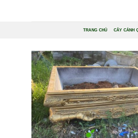
Bỏ
qua
nội
dung
TRANG CHỦ
CÂY CẢNH 