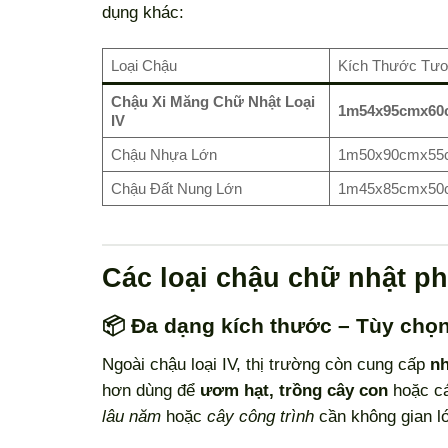
dụng khác:
Loại Chậu
Kích Thước Tư
Chậu Xi Măng Chữ Nhật Loại
1m54x95cmx60
IV
Chậu Nhựa Lớn
1m50x90cmx55
Chậu Đất Nung Lớn
1m45x85cmx50
Các loại chậu chữ nhật ph
📦 Đa dạng kích thước – Tùy chọ
Ngoài chậu loại IV, thị trường còn cung cấp
nh
hơn dùng để
ươm hạt, trồng cây con
hoặc cá
lâu năm
hoặc
cây công trình
cần không gian l