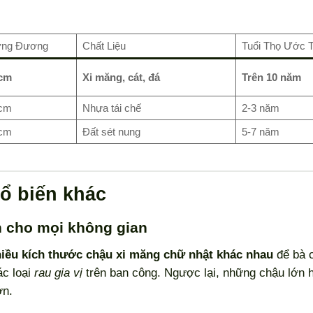
ơng Đương
Chất Liệu
Tuổi Thọ Ước T
cm
Xi măng, cát, đá
Trên 10 năm
cm
Nhựa tái chế
2-3 năm
cm
Đất sét nung
5-7 năm
ổ biến khác
n cho mọi không gian
iều kích thước chậu xi măng chữ nhật khác nhau
để bà 
c loại
rau gia vị
trên ban công. Ngược lại, những chậu lớn h
ớn.