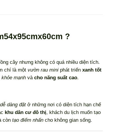
1m54x95cmx60cm ?
ồng cây nhưng không có quá nhiều diện tích.
m chí là một
vườn rau mini
phát triển
xanh tốt
y
khỏe mạnh
và
cho năng suất cao
.
dễ dàng đặt
ở những nơi có diện tích hạn chế
các
khu dân cư đô thị
, khách du lịch muốn tạo
 còn
tạo điểm nhấn
cho không gian sống.