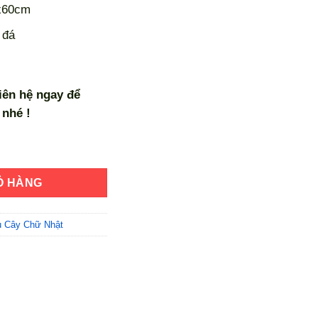
x60cm
 đá
liên hệ ngay để
nhé !
h Thước 1m54x95cmx60cm số lượng
Ỏ HÀNG
 Cây Chữ Nhật