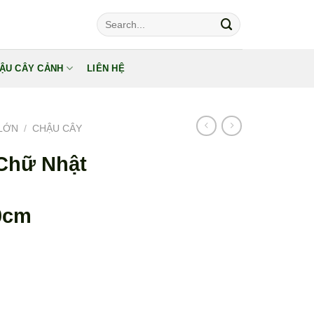
Tìm
kiếm:
ẬU CÂY CẢNH
LIÊN HỆ
LỚN
/
CHẬU CÂY
Chữ Nhật
0cm