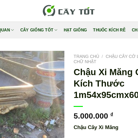
QUAN
CÂY GIỐNG TỐT
HẠT GIỐNG
THUỐC KÍCH RỄ
CH
TRANG CHỦ
/
CHẬU CÂY CỞ 
CHỮ NHẬT
Chậu Xi Măng 
Kích Thước
1m54x95cmx6
5.000.000
₫
Chậu Cây Xi Măng