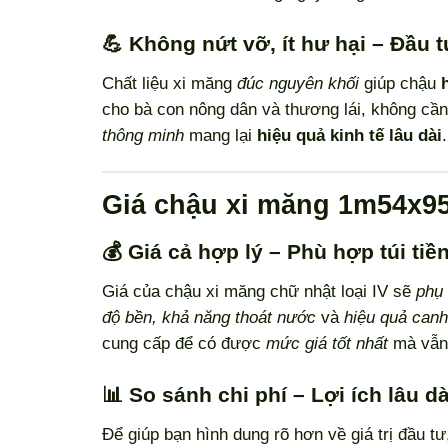
💪 Không nứt vỡ, ít hư hại – Đầu 
Chất liệu xi măng
đúc nguyên khối
giúp chậu
cho bà con nông dân và thương lái, không cần
thông minh
mang lại
hiệu quả kinh tế lâu dài
.
Giá chậu xi măng 1m54x9
💰 Giá cả hợp lý – Phù hợp túi ti
Giá của chậu xi măng chữ nhật loại IV sẽ
phụ 
độ bền, khả năng thoát nước
và
hiệu quả canh
cung cấp để có được
mức giá tốt nhất
mà vẫn 
📊 So sánh chi phí – Lợi ích lâu dà
Để giúp bạn hình dung rõ hơn về giá trị đầu tư