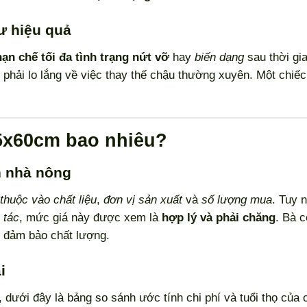
tư hiệu quả
hạn chế tối đa tình trạng nứt vỡ
hay
biến dạng
sau thời gi
 phải lo lắng về việc thay thế chậu thường xuyên. Một chiế
5x60cm bao nhiêu?
ền nhà nông
thuộc vào chất liệu
,
đơn vị sản xuất
và
số lượng mua
. Tuy 
 tác
, mức giá này được xem là
hợp lý và phải chăng
. Bà c
đảm bảo chất lượng.
i
, dưới đây là bảng so sánh ước tính chi phí và tuổi thọ của 