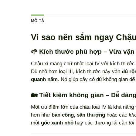
MÔ TẢ
Vì sao nên sắm ngay Chậ
🌱 Kích thước phù hợp – Vừa vặn 
Chậu xi măng chữ nhật loại IV với kích thướ
Dù nhỏ hơn loại III, kích thước này vẫn
đủ rộ
quanh năm
. Nó giúp cây có đủ không gian đ
🏡 Tiết kiệm không gian – Dễ dàng 
Một ưu điểm lớn của chậu loại IV là khả năng
hơn như
ban công, sân thượng
hoặc các
kh
một
góc xanh nhỏ
hay các thương lái cần
tối