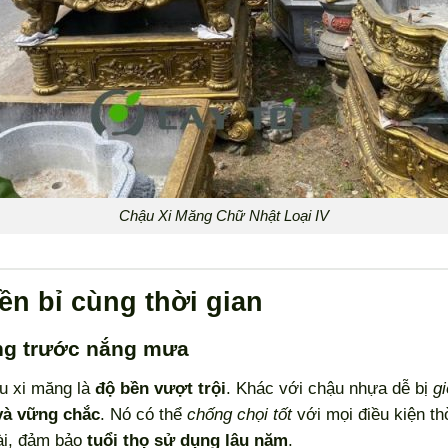
Chậu Xi Măng Chữ Nhật Loại IV
ền bỉ cùng thời gian
àng trước nắng mưa
ậu xi măng là
độ bền vượt trội
. Khác với chậu nhựa dễ bị
g
và vững chắc
. Nó có thể
chống chọi tốt
với mọi điều kiện th
ài, đảm bảo
tuổi thọ sử dụng lâu năm
.