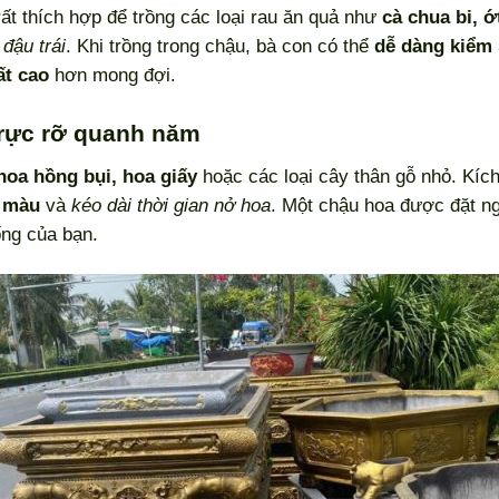
rất thích hợp để trồng các loại rau ăn quả như
cà chua bi, 
à
đậu trái
. Khi trồng trong chậu, bà con có thể
dễ dàng kiểm 
ất cao
hơn mong đợi.
 rực rỡ quanh năm
hoa hồng bụi, hoa giấy
hoặc các loại cây thân gỗ nhỏ. Kíc
n màu
và
kéo dài thời gian nở hoa
. Một chậu hoa được đặt n
ng của bạn.