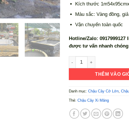
Kích thước 1m54x95cm
Màu sắc: Vàng đồng, giả
Vận chuyển toàn quốc
Hotline/Zalo: 0917999127 
được tư vấn nhanh chóng 
Chậu Xi Măng Chữ Nhật Kíc
THÊM VÀO GI
Danh mục:
Chậu Cây Cở Lớn
,
Chậu
Thẻ:
Chậu Cây Xi Măng