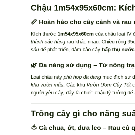
Chậu 1m54x95x60cm: Kích
📏 Hoàn hảo cho cây cảnh và rau
Kích thước
1m54x95x60cm
của chậu loại IV
thành các hàng
rau khác nhau. Chiều rộng 95c
sâu
để phát triển, đảm bảo cây
hấp thụ nước
🌿 Đa năng sử dụng – Từ nông trạ
Loại chậu này
phù hợp đa dạng
mục đích sử dụ
khu vườn mẫu
. Các khu
Vườn Ươm Cây Tốt
c
người yêu cây, đây là chiếc chậu lý tưởng để
Trồng cây gì cho năng suấ
🍅 Cà chua, ớt, dưa leo – Rau củ q