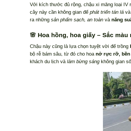
Với kích thước đủ rộng, chậu xi măng loại IV 
cây này cần không gian để
phát triển tán lá
v
ra những
sản phẩm sạch, an toàn
và
năng su
🌸 Hoa hồng, hoa giấy – Sắc màu
Chậu này cũng là lựa chọn tuyệt vời để trồng
bộ rễ bám sâu, từ đó cho hoa
nở rực rỡ, bề
khách du lịch và
làm bừng sáng
không gian số