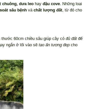
ớt chuông, dưa leo
hay
đậu cove
. Những loại
soát sâu bệnh
và
chất lượng đất
, từ đó cho
h thước 60cm chiều sâu giúp cây có
đủ đất
để
gay ngắn ở lối vào sẽ
tạo ấn tượng đẹp
cho