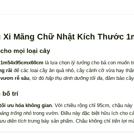
u Xi Măng Chữ Nhật Kích Thước 
cho mọi loại cây
c
1m54x95cmx60cm
là lựa chọn
lý tưởng
cho bà con muốn tr
ng rãi
để các loại cây ăn quả nhỏ, cây cảnh cỡ vừa hay thậ
ể
vươn rễ sâu
, từ đó
hấp thụ dinh dưỡng tối đa
, đảm bảo câ
bố trí
tối ưu hóa không gian
. Với chiều rộng chỉ 95cm, chậu này
oảng trống nhỏ
trong vườn. Điều này đặc biệt hữu ích cho 
 ưu diện tích
trưng bày sản phẩm. Chậu không chỉ
tiện lợi
mà