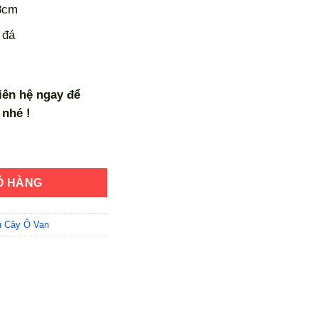
8cm
 đá
liên hệ ngay để
nhé !
 Thước 1mx60cmx18cm số lượng
Ỏ HÀNG
 Cây Ô Van