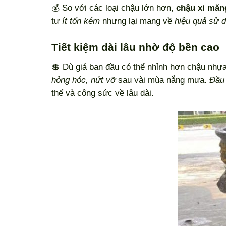
💰 So với các loại chậu lớn hơn,
chậu xi măn
tư
ít tốn kém
nhưng lại mang về
hiệu quả sử 
Tiết kiệm dài lâu nhờ độ bền cao
💲 Dù giá ban đầu có thể nhỉnh hơn chậu nhự
hỏng hóc, nứt vỡ
sau vài mùa nắng mưa.
Đầu 
thế và công sức về lâu dài.