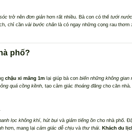
sóc
trở nên
đơn giản
hơn rất nhiều. Bà con có thể
tưới nước
ch, chỉ cần
vài bước chân
là có ngay những cọng rau thơm
nhà phố?
ưng
chậu xi măng 1m
lại giúp bà con
biến những không gian 
ông quá cồng kềnh
, tạo cảm giác
thoáng đãng
cho căn nhà.
à
hanh lọc không khí
,
hút bụi
và
giảm tiếng ồn
cho nhà phố. Đặ
nh
hơn, mang lại
cảm giác dễ chịu
và
thư thái
.
Khách du lịc