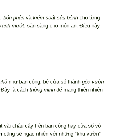
, bón phân
và
kiểm soát sâu bệnh
cho từng
xanh mướt
, sẵn sàng cho món ăn. Điều này
nhỏ
như ban công, bệ cửa sổ thành
góc vườn
 Đây là cách
thông minh
để mang thiên nhiên
t vài chậu cây trên ban công hay cửa sổ với
h
cũng sẽ ngạc nhiên với những “khu vườn”