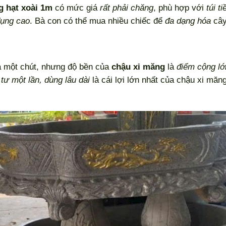
g hạt xoài 1m
có mức giá
rất phải chăng
, phù hợp với
túi ti
dụng cao
. Bà con có thể mua nhiều chiếc để
đa dạng hóa
cây
a một chút, nhưng độ bền của
chậu xi măng
là
điểm cộng lớ
tư một lần, dùng lâu dài
là cái lợi lớn nhất của chậu xi măn