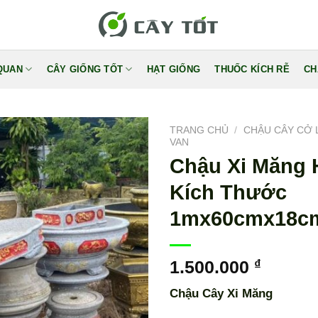
QUAN
CÂY GIỐNG TỐT
HẠT GIỐNG
THUỐC KÍCH RỄ
CH
TRANG CHỦ
/
CHẬU CÂY CỞ 
VAN
Chậu Xi Măng 
Kích Thước
1mx60cmx18c
1.500.000
₫
Chậu Cây Xi Măng