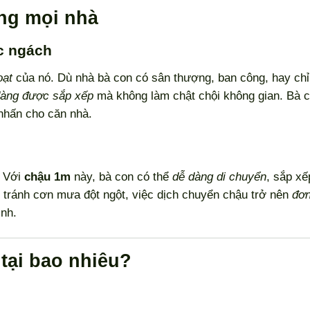
ng mọi nhà
c ngách
oạt
của nó. Dù nhà bà con có sân thượng, ban công, hay chỉ
dàng được sắp xếp
mà không làm chật chội không gian. Bà c
 nhấn cho căn nhà.
? Với
chậu 1m
này, bà con có thể
dễ dàng di chuyển
, sắp xế
 tránh cơn mưa đột ngột, việc dịch chuyển chậu trở nên
đơn
nh.
tại bao nhiêu?