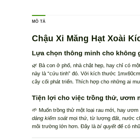
MÔ TẢ
Chậu Xi Măng Hạt Xoài 
Lựa chọn thông minh cho không 
🌿 Bà con ở phố, nhà chật hẹp, hay chỉ có m
này là “cứu tinh” đó. Với kích thước 1mx60
cây cối phát triển. Thích hợp cho những ai m
Tiện lợi cho việc trồng thử, ươm
🌱 Muốn trồng thử một loại rau mới, hay ươm
dàng kiểm soát
mọi thứ, từ lượng đất, nước 
môi trường lớn hơn. Đây là
bí quyết
để có nh