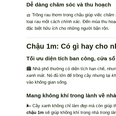
Dễ dàng chăm sóc và thu hoạch
🧺 Trồng rau thơm trong chậu giúp việc
chăm 
loại rau một cách
chính xác
. Đến mùa thu hoạ
đặc biệt
hữu ích
cho những người bận rộn.
Chậu 1m: Có gì hay cho 
Tối ưu diện tích ban công, cửa sổ
🏙️ Nhà phố thường có diện tích hạn chế, nh
xanh mát
. Nó đủ lớn để trồng cây nhưng lại
kh
vào không gian sống.
Mang không khí trong lành về nh
🌬️ Cây xanh không chỉ
làm đẹp
mà còn giúp
t
chậu 1m
sẽ giúp không khí trong nhà
trong là