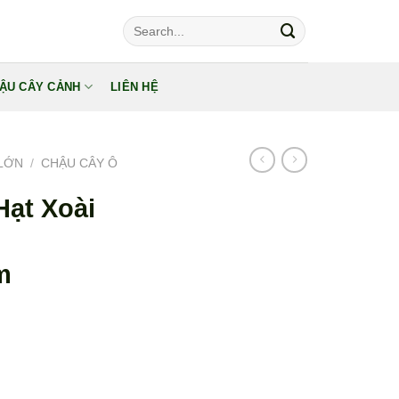
Tìm
kiếm:
ẬU CÂY CẢNH
LIÊN HỆ
LỚN
/
CHẬU CÂY Ô
Hạt Xoài
m