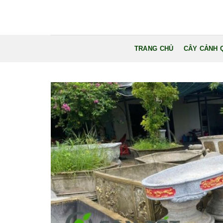
Bỏ
qua
nội
dung
TRANG CHỦ
CÂY CẢNH 