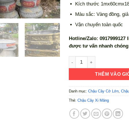
Kích thước 1mx60cmx1
Màu sắc: Vàng đồng, giả
Vận chuyển toàn quốc
Hotline/Zalo: 0917999127 
được tư vấn nhanh chóng 
Chậu Xi Măng Hạt Xoài Kích
THÊM VÀO GI
Danh mục:
Chậu Cây Cở Lớn
,
Chậu
Thẻ:
Chậu Cây Xi Măng