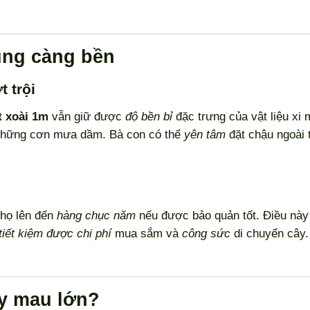
ùng càng bền
t trội
t xoài 1m
vẫn giữ được
độ bền bỉ
đặc trưng của vật liệu xi
n những cơn mưa dầm. Bà con có thể
yên tâm
đặt chậu ngoài 
thọ lên đến
hàng chục năm
nếu được bảo quản tốt. Điều này
tiết kiệm được chi phí
mua sắm và
công sức
di chuyển cây.
y mau lớn?