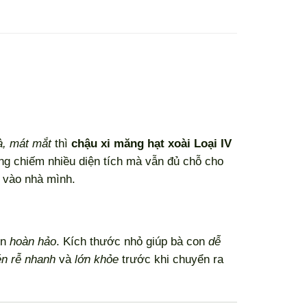
à, mát mắt
thì
chậu xi măng hạt xoài Loại IV
ng chiếm nhiều diện tích mà vẫn đủ chỗ cho
 vào nhà mình.
ọn
hoàn hảo
. Kích thước nhỏ giúp bà con
dễ
én rễ nhanh
và
lớn khỏe
trước khi chuyển ra