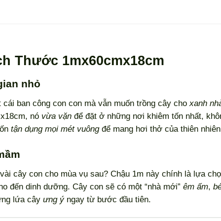
Kích Thước 1mx60cmx18cm
gian nhỏ
ột cái ban công con con mà vẫn muốn trồng cây cho
xanh nh
cmx18cm, nó
vừa vặn
để đặt ở những nơi khiêm tốn nhất, khô
uốn
tận dụng mọi mét vuông
để mang hơi thở của thiên nhiên
 mầm
 vài cây con cho mùa vụ sau? Chậu 1m này chính là lựa ch
cho đến dinh dưỡng. Cây con sẽ có một “nhà mới”
êm ấm
,
b
ững lứa cây
ưng ý
ngay từ bước đầu tiên.