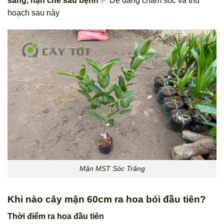
sáng, hạn chế sâu bệnh
✅ Dễ dàng chăm sóc và thu
hoạch sau này
Mận MST Sóc Trăng
Khi nào cây mận 60cm ra hoa bói đầu tiên?
Thời điểm ra hoa đầu tiên