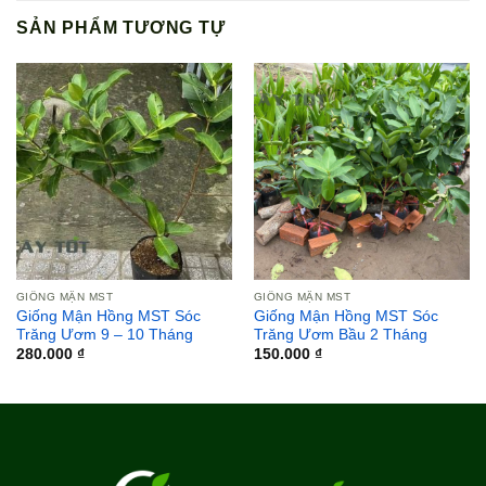
SẢN PHẨM TƯƠNG TỰ
GIỐNG MẬN MST
GIỐNG MẬN MST
Giống Mận Hồng MST Sóc
Giống Mận Hồng MST Sóc
Trăng Ươm 9 – 10 Tháng
Trăng Ươm Bầu 2 Tháng
280.000
₫
150.000
₫