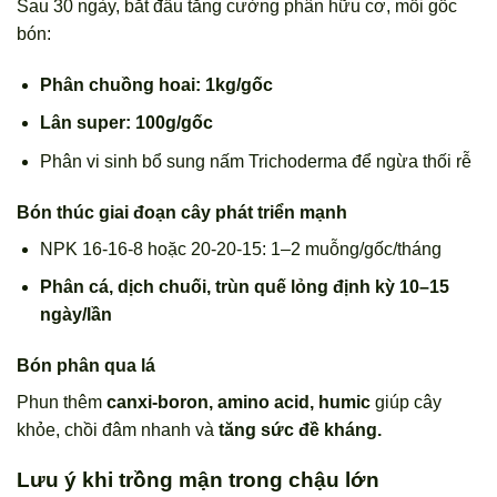
Sau 30 ngày, bắt đầu tăng cường phân hữu cơ, mỗi gốc
bón:
Phân chuồng hoai: 1kg/gốc
Lân super: 100g/gốc
Phân vi sinh bổ sung nấm Trichoderma để ngừa thối rễ
Bón thúc giai đoạn cây phát triển mạnh
NPK 16-16-8 hoặc 20-20-15: 1–2 muỗng/gốc/tháng
Phân cá, dịch chuối, trùn quế lỏng định kỳ 10–15
ngày/lần
Bón phân qua lá
Phun thêm
canxi-boron, amino acid, humic
giúp cây
khỏe, chồi đâm nhanh và
tăng sức đề kháng.
Lưu ý khi trồng mận trong chậu lớn