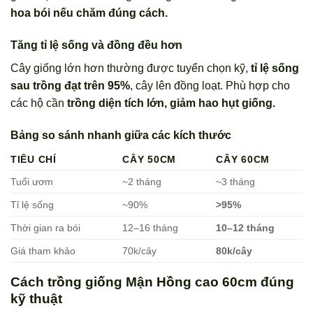
hoa bói nếu chăm đúng cách.
Tăng tỉ lệ sống và đồng đều hơn
Cây giống lớn hơn thường được tuyển chọn kỹ,
tỉ lệ sống
sau trồng đạt trên 95%
, cây lên đồng loạt. Phù hợp cho
các hộ cần
trồng diện tích lớn, giảm hao hụt giống.
Bảng so sánh nhanh giữa các kích thước
TIÊU CHÍ
CÂY 50CM
CÂY 60CM
Tuổi ươm
~2 tháng
~3 tháng
Tỉ lệ sống
~90%
>95%
Thời gian ra bói
12–16 tháng
10–12 tháng
Giá tham khảo
70k/cây
80k/cây
Cách trồng giống Mận Hồng cao 60cm đúng
kỹ thuật