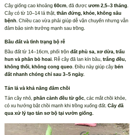
Cây giống cao khoảng
60cm
, đã được
ươm 2,5–3 tháng
.
Cây có từ 10–14 lá thật,
thân đứng, khỏe, không sâu
bệnh
. Chiều cao vừa phải giúp dễ vận chuyển nhưng vẫn
đảm bảo sinh trưởng mạnh sau trồng.
Bầu đất và tình trạng bộ rễ
Bầu đất từ 14–16cm, phối trộn
đất phù sa, xơ dừa, trấu
hun và phân bò hoai
. Rễ cây đã lan kín bầu,
trắng đều,
không thối, không cong queo
. Điều này giúp cây
bén
đất nhanh chóng chỉ sau 3–5 ngày.
Tán lá và khả năng đâm chồi
Tán cây nhỏ,
phân cành đều từ gốc
, các mắt chồi khỏe,
có xu hướng bật chồi mạnh khi trồng xuống đất.
Cây đã
qua xử lý tạo tán sơ bộ tại vườn giống.