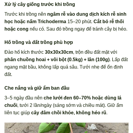
Xử lý cây giống trước khi trồng
Trước khi trồng nên
ngâm rễ vào dung dịch kích rễ sinh
học hoặc nấm Trichoderma
15–20 phút.
Cắt bỏ rễ thối
hoặc cong
nếu có. Sau đó trồng ngay để tránh cây bị héo.
Hố trồng và đất trồng phù hợp
Đào hố kích thước
30x30x30cm
, trộn đều đất mặt với
phân chuồng hoai + vôi bột (0.5kg) + lân (100g)
. Lấp đất
ngang mặt bầu, không lấp quá sâu. Tưới nhẹ để ổn định
đất.
Che nắng và giữ ẩm ban đầu
3–5 ngày đầu nên
che lưới đen 60–70% hoặc dùng lá
chuối
, tưới 2 lần/ngày (sáng sớm và chiều mát). Giữ ẩm
liên tục giúp
cây đâm chồi khỏe, không héo rũ
.