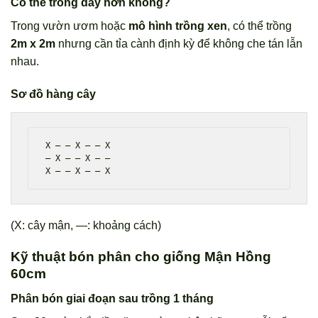
Có thể trồng dày hơn không?
Trong vườn ươm hoặc
mô hình trồng xen
, có thể trồng
2m x 2m
nhưng cần tỉa cành định kỳ để không che tán lẫn
nhau.
Sơ đồ hàng cây
X — — X — — X

— X — — X — —

X — — X — — X
(X: cây mận, —: khoảng cách)
Kỹ thuật bón phân cho giống Mận Hồng
60cm
Phân bón giai đoạn sau trồng 1 tháng