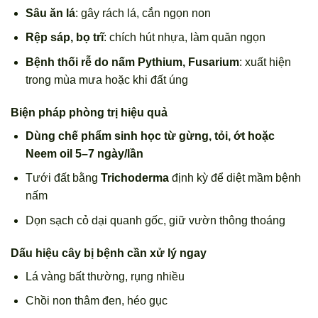
Sâu ăn lá
: gây rách lá, cắn ngọn non
Rệp sáp, bọ trĩ
: chích hút nhựa, làm quăn ngọn
Bệnh thối rễ do nấm Pythium, Fusarium
: xuất hiện
trong mùa mưa hoặc khi đất úng
Biện pháp phòng trị hiệu quả
Dùng chế phẩm sinh học từ gừng, tỏi, ớt hoặc
Neem oil 5–7 ngày/lần
Tưới đất bằng
Trichoderma
định kỳ để diệt mầm bệnh
nấm
Dọn sạch cỏ dại quanh gốc, giữ vườn thông thoáng
Dấu hiệu cây bị bệnh cần xử lý ngay
Lá vàng bất thường, rụng nhiều
Chồi non thâm đen, héo gục