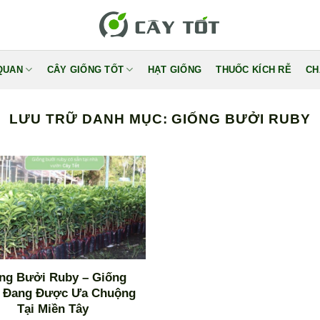
QUAN
CÂY GIỐNG TỐT
HẠT GIỐNG
THUỐC KÍCH RỄ
CH
LƯU TRỮ DANH MỤC:
GIỐNG BƯỞI RUBY
ng Bưởi Ruby – Giống
 Đang Được Ưa Chuộng
Tại Miền Tây