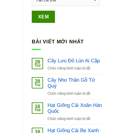
BÀI VIẾT MỚI NHẤT
Cây Lựu Đỏ Lùn Ai Cập
28
Th2
ở
Chức năng bình luận bị tắt
Cây
Lựu
Cây Nho Thân Gỗ Tứ
28
Đỏ
Th2
Quý
Lùn
ở
Chức năng bình luận bị tắt
Ai
Cây
Cập
Nho
Hạt Giống Cải Xoăn Hàn
16
Thân
Th9
Quốc
Gỗ
ở
Chức năng bình luận bị tắt
Tứ
Hạt
Quý
Giống
Hạt Giống Cải Bẹ Xanh
16