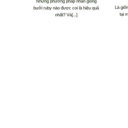
Những phương pháp nhân giống
Là giố
bưởi ruby nào được coi là hiệu quả
tại 
nhất? Và[...]