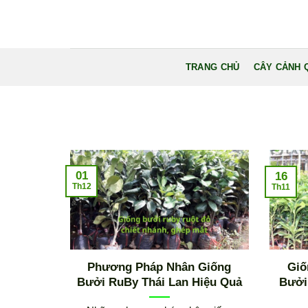
Bỏ
qua
nội
dung
TRANG CHỦ
CÂY CẢNH 
01
16
Th12
Th11
Phương Pháp Nhân Giống
Giố
Bưởi RuBy Thái Lan Hiệu Quả
Bưởi