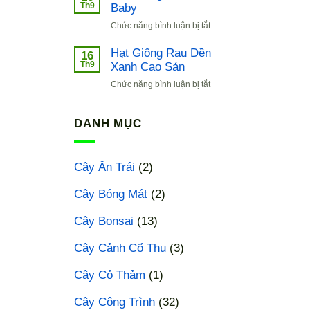
Cải
Th9
Baby
Xoăn
ở
Chức năng bình luận bị tắt
Hàn
Hạt
Quốc
Giống
Hạt Giống Rau Dền
16
Cải
Th9
Xanh Cao Sản
Bẹ
ở
Chức năng bình luận bị tắt
Xanh
Hạt
Baby
Giống
Rau
DANH MỤC
Dền
Xanh
Cao
Cây Ăn Trái
(2)
Sản
Cây Bóng Mát
(2)
Cây Bonsai
(13)
Cây Cảnh Cổ Thụ
(3)
Cây Cỏ Thảm
(1)
Cây Công Trình
(32)