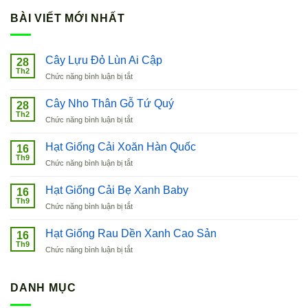
BÀI VIẾT MỚI NHẤT
Cây Lựu Đỏ Lùn Ai Cập
28
Th2
ở
Chức năng bình luận bị tắt
Cây
Lựu
Cây Nho Thân Gỗ Tứ Quý
28
Đỏ
Th2
ở
Chức năng bình luận bị tắt
Lùn
Cây
Ai
Nho
Hạt Giống Cải Xoăn Hàn Quốc
Cập
16
Thân
Th9
ở
Chức năng bình luận bị tắt
Gỗ
Hạt
Tứ
Giống
Hạt Giống Cải Bẹ Xanh Baby
Quý
16
Cải
Th9
ở
Chức năng bình luận bị tắt
Xoăn
Hạt
Hàn
Giống
Hạt Giống Rau Dền Xanh Cao Sản
Quốc
16
Cải
Th9
ở
Chức năng bình luận bị tắt
Bẹ
Hạt
Xanh
Giống
Baby
Rau
DANH MỤC
Dền
Xanh