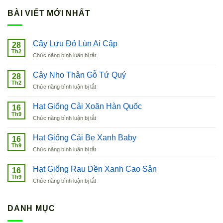
BÀI VIẾT MỚI NHẤT
Cây Lựu Đỏ Lùn Ai Cập
28
Th2
ở
Chức năng bình luận bị tắt
Cây
Lựu
Cây Nho Thân Gỗ Tứ Quý
28
Đỏ
Th2
ở
Chức năng bình luận bị tắt
Lùn
Cây
Ai
Nho
Hạt Giống Cải Xoăn Hàn Quốc
Cập
16
Thân
Th9
ở
Chức năng bình luận bị tắt
Gỗ
Hạt
Tứ
Giống
Hạt Giống Cải Bẹ Xanh Baby
Quý
16
Cải
Th9
ở
Chức năng bình luận bị tắt
Xoăn
Hạt
Hàn
Giống
Hạt Giống Rau Dền Xanh Cao Sản
Quốc
16
Cải
Th9
ở
Chức năng bình luận bị tắt
Bẹ
Hạt
Xanh
Giống
Baby
Rau
DANH MỤC
Dền
Xanh