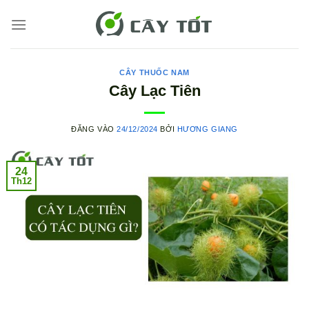
Bỏ
qua
nội
dung
CÂY THUỐC NAM
Cây Lạc Tiên
ĐĂNG VÀO
24/12/2024
BỞI
HƯƠNG GIANG
24
Th12