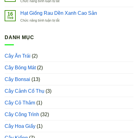
ở
Chức năng bình luận bị tắt
Xoăn
Hạt
Hàn
Giống
Hạt Giống Rau Dền Xanh Cao Sản
Quốc
16
Cải
Th9
ở
Chức năng bình luận bị tắt
Bẹ
Hạt
Xanh
Giống
Baby
Rau
DANH MỤC
Dền
Xanh
Cao
Cây Ăn Trái
(2)
Sản
Cây Bóng Mát
(2)
Cây Bonsai
(13)
Cây Cảnh Cổ Thụ
(3)
Cây Cỏ Thảm
(1)
Cây Công Trình
(32)
Cây Hoa Giấy
(1)
Cây Kiểng
(7)