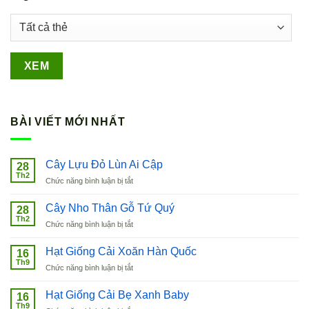
BÀI VIẾT MỚI NHẤT
Cây Lựu Đỏ Lùn Ai Cập
28
Th2
ở
Chức năng bình luận bị tắt
Cây
Lựu
Cây Nho Thân Gỗ Tứ Quý
28
Đỏ
Th2
ở
Chức năng bình luận bị tắt
Lùn
Cây
Ai
Nho
Hạt Giống Cải Xoăn Hàn Quốc
Cập
16
Thân
Th9
ở
Chức năng bình luận bị tắt
Gỗ
Hạt
Tứ
Giống
Hạt Giống Cải Bẹ Xanh Baby
Quý
16
Cải
Th9