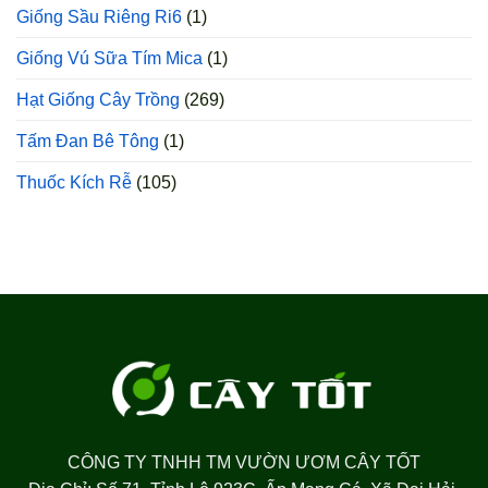
Giống Sầu Riêng Ri6
(1)
Giống Vú Sữa Tím Mica
(1)
Hạt Giống Cây Trồng
(269)
Tấm Đan Bê Tông
(1)
Thuốc Kích Rễ
(105)
CÔNG TY TNHH TM VƯỜN ƯƠM CÂY TỐT