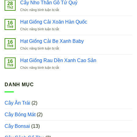
Lựu
Cây Nho Thân Gỗ Tứ Quý
28
Đỏ
Th2
ở
Chức năng bình luận bị tắt
Lùn
Cây
Ai
Nho
Hạt Giống Cải Xoăn Hàn Quốc
Cập
16
Thân
Th9
ở
Chức năng bình luận bị tắt
Gỗ
Hạt
Tứ
Giống
Hạt Giống Cải Bẹ Xanh Baby
Quý
16
Cải
Th9
ở
Chức năng bình luận bị tắt
Xoăn
Hạt
Hàn
Giống
Hạt Giống Rau Dền Xanh Cao Sản
Quốc
16
Cải
Th9
ở
Chức năng bình luận bị tắt
Bẹ
Hạt
Xanh
Giống
Baby
Rau
DANH MỤC
Dền
Xanh
Cao
Cây Ăn Trái
(2)
Sản
Cây Bóng Mát
(2)
Cây Bonsai
(13)