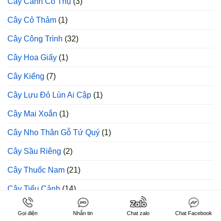
Cây Cảnh Cổ Thụ
(3)
Cây Cỏ Thảm
(1)
Cây Công Trình
(32)
Cây Hoa Giấy
(1)
Cây Kiểng
(7)
Cây Lựu Đỏ Lùn Ai Cập
(1)
Cây Mai Xoắn
(1)
Cây Nho Thân Gỗ Tứ Quý
(1)
Cây Sầu Riêng
(2)
Cây Thuốc Nam
(21)
Cây Tiểu Cảnh
(14)
Cây Tốt tuyển dụng
(3)
Gọi điện
Nhắn tin
Chat zalo
Chat Facebook