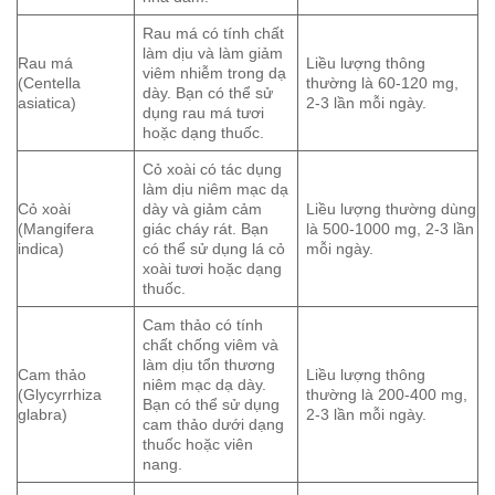
Rau má có tính chất
làm dịu và làm giảm
Rau má
Liều lượng thông
viêm nhiễm trong dạ
(Centella
thường là 60-120 mg,
dày. Bạn có thể sử
asiatica)
2-3 lần mỗi ngày.
dụng rau má tươi
hoặc dạng thuốc.
Cỏ xoài có tác dụng
làm dịu niêm mạc dạ
Cỏ xoài
dày và giảm cảm
Liều lượng thường dùng
(Mangifera
giác cháy rát. Bạn
là 500-1000 mg, 2-3 lần
indica)
có thể sử dụng lá cỏ
mỗi ngày.
xoài tươi hoặc dạng
thuốc.
Cam thảo có tính
chất chống viêm và
làm dịu tổn thương
Cam thảo
Liều lượng thông
niêm mạc dạ dày.
(Glycyrrhiza
thường là 200-400 mg,
Bạn có thể sử dụng
glabra)
2-3 lần mỗi ngày.
cam thảo dưới dạng
thuốc hoặc viên
nang.