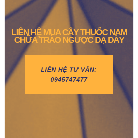
LIÊN HỆ MUA CÂY THUỐC NAM
CHỮA TRÀO NGƯỢC DẠ DÀY
LIÊN HỆ TƯ VẤN:
0945747477