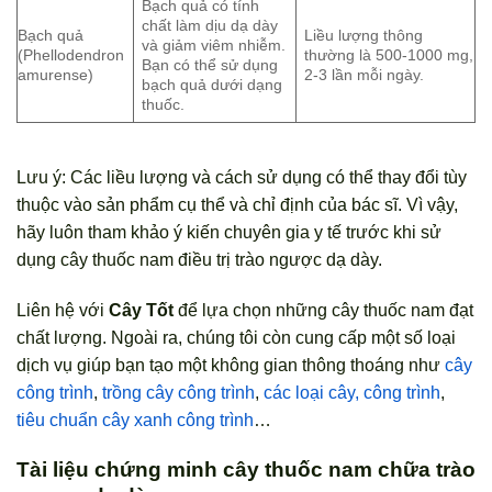
Bạch quả có tính
chất làm dịu dạ dày
Bạch quả
Liều lượng thông
và giảm viêm nhiễm.
(Phellodendron
thường là 500-1000 mg,
Bạn có thể sử dụng
amurense)
2-3 lần mỗi ngày.
bạch quả dưới dạng
thuốc.
Lưu ý: Các liều lượng và cách sử dụng có thể thay đổi tùy
thuộc vào sản phẩm cụ thể và chỉ định của bác sĩ. Vì vậy,
hãy luôn tham khảo ý kiến ​​chuyên gia y tế trước khi sử
dụng cây thuốc nam điều trị trào ngược dạ dày.
Liên hệ với
Cây Tốt
để lựa chọn những cây thuốc nam đạt
chất lượng. Ngoài ra, chúng tôi còn cung cấp một số loại
dịch vụ giúp bạn tạo một không gian thông thoáng như
cây
công trình
,
trồng cây công trình
,
các loại cây, công trình
,
tiêu chuẩn cây xanh công trình
…
Tài liệu chứng minh cây thuốc nam chữa trào