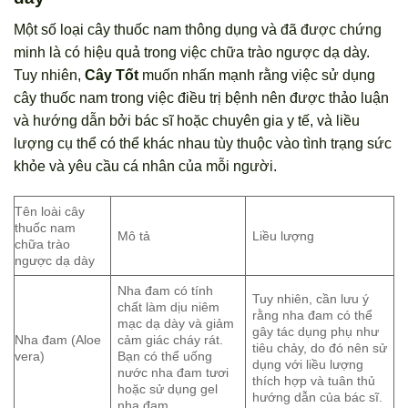
Một số loại cây thuốc nam thông dụng và đã được chứng
minh là có hiệu quả trong việc chữa trào ngược dạ dày.
Tuy nhiên,
Cây Tốt
muốn nhấn mạnh rằng việc sử dụng
cây thuốc nam trong việc điều trị bệnh nên được thảo luận
và hướng dẫn bởi bác sĩ hoặc chuyên gia y tế, và liều
lượng cụ thể có thể khác nhau tùy thuộc vào tình trạng sức
khỏe và yêu cầu cá nhân của mỗi người.
Tên loài cây
thuốc nam
Mô tả
Liều lượng
chữa trào
ngược dạ dày
Nha đam có tính
Tuy nhiên, cần lưu ý
chất làm dịu niêm
rằng nha đam có thể
mạc dạ dày và giảm
gây tác dụng phụ như
Nha đam (Aloe
cảm giác cháy rát.
tiêu chảy, do đó nên sử
vera)
Bạn có thể uống
dụng với liều lượng
nước nha đam tươi
thích hợp và tuân thủ
hoặc sử dụng gel
hướng dẫn của bác sĩ.
nha đam.