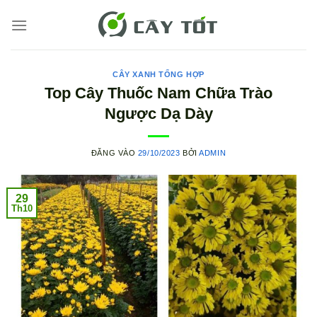
Bỏ
qua
nội
dung
CÂY XANH TỔNG HỢP
Top Cây Thuốc Nam Chữa Trào
Ngược Dạ Dày
ĐĂNG VÀO
29/10/2023
BỞI
ADMIN
29
Th10