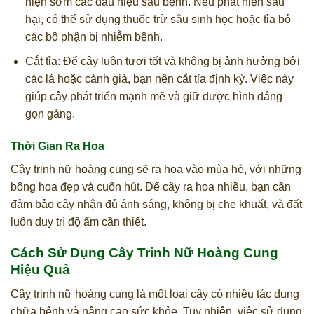
hiện sớm các dấu hiệu sâu bệnh. Nếu phát hiện sâu
hại, có thể sử dụng thuốc trừ sâu sinh học hoặc tỉa bỏ
các bộ phận bị nhiễm bệnh.
Cắt tỉa: Để cây luôn tươi tốt và không bị ảnh hưởng bởi
các lá hoặc cành già, bạn nên cắt tỉa định kỳ. Việc này
giúp cây phát triển mạnh mẽ và giữ được hình dáng
gọn gàng.
Thời Gian Ra Hoa
Cây trinh nữ hoàng cung sẽ ra hoa vào mùa hè, với những
bông hoa đẹp và cuốn hút. Để cây ra hoa nhiều, bạn cần
đảm bảo cây nhận đủ ánh sáng, không bị che khuất, và đất
luôn duy trì độ ẩm cần thiết.
Cách Sử Dụng Cây Trinh Nữ Hoàng Cung
Hiệu Quả
Cây trinh nữ hoàng cung là một loại cây có nhiều tác dụng
chữa bệnh và nâng cao sức khỏe. Tuy nhiên, việc sử dụng