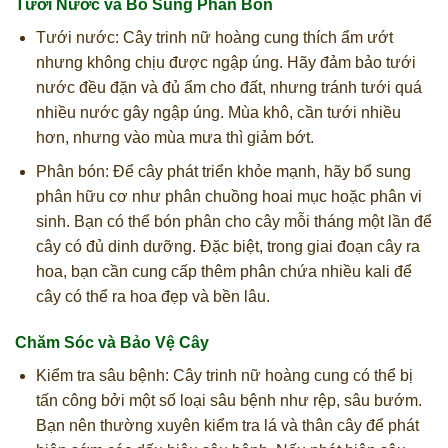
Tưới Nước và Bổ Sung Phân Bón
Tưới nước: Cây trinh nữ hoàng cung thích ẩm ướt
nhưng không chịu được ngập úng. Hãy đảm bảo tưới
nước đều đặn và đủ ẩm cho đất, nhưng tránh tưới quá
nhiều nước gây ngập úng. Mùa khô, cần tưới nhiều
hơn, nhưng vào mùa mưa thì giảm bớt.
Phân bón: Để cây phát triển khỏe mạnh, hãy bổ sung
phân hữu cơ như phân chuồng hoai mục hoặc phân vi
sinh. Bạn có thể bón phân cho cây mỗi tháng một lần để
cây có đủ dinh dưỡng. Đặc biệt, trong giai đoạn cây ra
hoa, bạn cần cung cấp thêm phân chứa nhiều kali để
cây có thể ra hoa đẹp và bền lâu.
Chăm Sóc và Bảo Vệ Cây
Kiểm tra sâu bệnh: Cây trinh nữ hoàng cung có thể bị
tấn công bởi một số loại sâu bệnh như rệp, sâu bướm.
Bạn nên thường xuyên kiểm tra lá và thân cây để phát