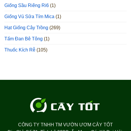
Giống Sầu Riêng Ri6
(1)
Giống Vú Sữa Tím Mica
(1)
Hạt Giống Cây Trồng
(269)
Tấm Đan Bê Tông
(1)
Thuốc Kích Rễ
(105)
CÔNG TY TNHH TM VƯỜN ƯƠM CÂY TỐT