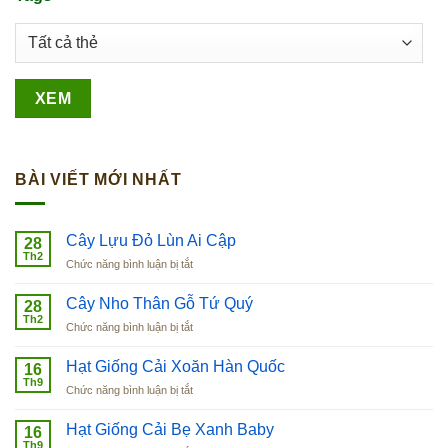
BÀI VIẾT MỚI NHẤT
Cây Lựu Đỏ Lùn Ai Cập
28
Th2
ở
Chức năng bình luận bị tắt
Cây
Lựu
Cây Nho Thân Gỗ Tứ Quý
28
Đỏ
Th2
ở
Chức năng bình luận bị tắt
Lùn
Cây
Ai
Nho
Hạt Giống Cải Xoăn Hàn Quốc
Cập
16
Thân
Th9
ở
Chức năng bình luận bị tắt
Gỗ
Hạt
Tứ
Giống
Hạt Giống Cải Bẹ Xanh Baby
Quý
16
Cải
Th9