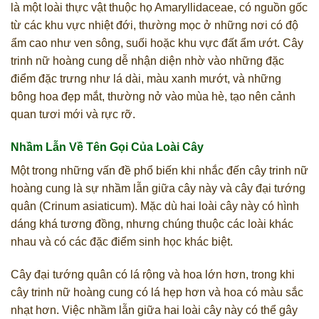
là một loài thực vật thuộc họ Amaryllidaceae, có nguồn gốc
từ các khu vực nhiệt đới, thường mọc ở những nơi có độ
ẩm cao như ven sông, suối hoặc khu vực đất ẩm ướt. Cây
trinh nữ hoàng cung dễ nhận diện nhờ vào những đặc
điểm đặc trưng như lá dài, màu xanh mướt, và những
bông hoa đẹp mắt, thường nở vào mùa hè, tạo nên cảnh
quan tươi mới và rực rỡ.
Nhầm Lẫn Về Tên Gọi Của Loài Cây
Một trong những vấn đề phổ biến khi nhắc đến cây trinh nữ
hoàng cung là sự nhầm lẫn giữa cây này và cây đại tướng
quân (Crinum asiaticum). Mặc dù hai loài cây này có hình
dáng khá tương đồng, nhưng chúng thuộc các loài khác
nhau và có các đặc điểm sinh học khác biệt.
Cây đại tướng quân có lá rộng và hoa lớn hơn, trong khi
cây trinh nữ hoàng cung có lá hẹp hơn và hoa có màu sắc
nhạt hơn. Việc nhầm lẫn giữa hai loài cây này có thể gây