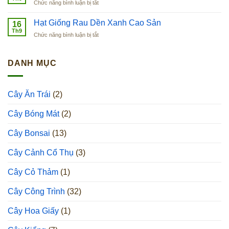
ở
Chức năng bình luận bị tắt
Xoăn
Hạt
Hàn
Giống
Hạt Giống Rau Dền Xanh Cao Sản
Quốc
16
Cải
Th9
ở
Chức năng bình luận bị tắt
Bẹ
Hạt
Xanh
Giống
Baby
Rau
DANH MỤC
Dền
Xanh
Cao
Cây Ăn Trái
(2)
Sản
Cây Bóng Mát
(2)
Cây Bonsai
(13)
Cây Cảnh Cổ Thụ
(3)
Cây Cỏ Thảm
(1)
Cây Công Trình
(32)
Cây Hoa Giấy
(1)