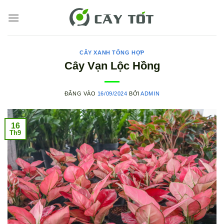
Bỏ
qua
nội
dung
CÂY XANH TỔNG HỢP
Cây Vạn Lộc Hồng
ĐĂNG VÀO
16/09/2024
BỞI
ADMIN
16
Th9