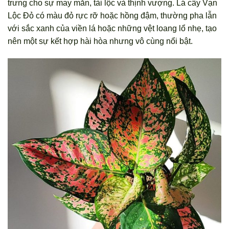
trưng cho sự may mắn, tài lộc và thịnh vượng. Lá cây Vạn
Lộc Đỏ có màu đỏ rực rỡ hoặc hồng đậm, thường pha lẫn
với sắc xanh của viền lá hoặc những vệt loang lổ nhẹ, tạo
nên một sự kết hợp hài hòa nhưng vô cùng nổi bật.