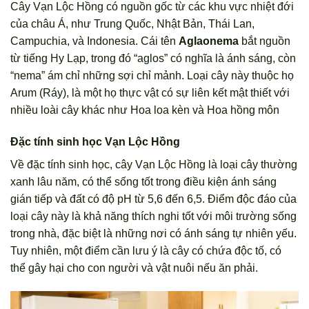
Cây Vạn Lộc Hồng có nguồn gốc từ các khu vực nhiệt đới
của châu Á, như Trung Quốc, Nhật Bản, Thái Lan,
Campuchia, và Indonesia. Cái tên
Aglaonema
bắt nguồn
từ tiếng Hy Lạp, trong đó “aglos” có nghĩa là ánh sáng, còn
“nema” ám chỉ những sợi chỉ mảnh. Loại cây này thuộc họ
Arum (Ráy), là một họ thực vật có sự liên kết mật thiết với
nhiều loài cây khác như Hoa loa kèn và Hoa hồng môn
Đặc tính sinh học Vạn Lộc Hồng
Về đặc tính sinh học, cây Vạn Lộc Hồng là loại cây thường
xanh lâu năm, có thể sống tốt trong điều kiện ánh sáng
gián tiếp và đất có độ pH từ 5,6 đến 6,5. Điểm độc đáo của
loại cây này là khả năng thích nghi tốt với môi trường sống
trong nhà, đặc biệt là những nơi có ánh sáng tự nhiên yếu.
Tuy nhiên, một điểm cần lưu ý là cây có chứa độc tố, có
thể gây hại cho con người và vật nuôi nếu ăn phải.