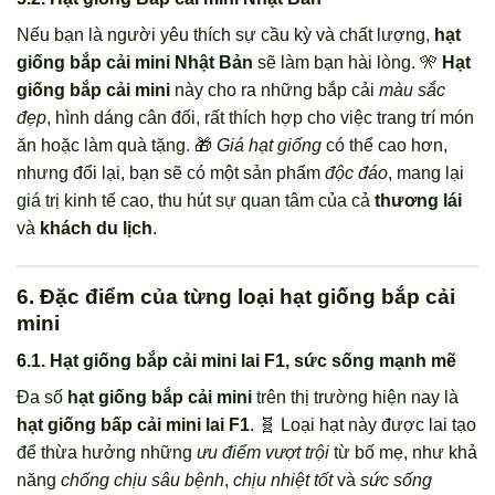
Nếu bạn là người yêu thích sự cầu kỳ và chất lượng,
hạt
giống bắp cải mini Nhật Bản
sẽ làm bạn hài lòng. 🎌
Hạt
giống bắp cải mini
này cho ra những bắp cải
màu sắc
đẹp
, hình dáng cân đối, rất thích hợp cho việc trang trí món
ăn hoặc làm quà tặng. 🎁
Giá hạt giống
có thể cao hơn,
nhưng đổi lại, bạn sẽ có một sản phẩm
độc đáo
, mang lại
giá trị kinh tế cao, thu hút sự quan tâm của cả
thương lái
và
khách du lịch
.
6. Đặc điểm của từng loại hạt giống bắp cải
mini
6.1. Hạt giống bắp cải mini lai F1, sức sống mạnh mẽ
Đa số
hạt giống bắp cải mini
trên thị trường hiện nay là
hạt giống bấp cải mini lai F1
. 🧬 Loại hạt này được lai tạo
để thừa hưởng những
ưu điểm vượt trội
từ bố mẹ, như khả
năng
chống chịu sâu bệnh
,
chịu nhiệt tốt
và
sức sống