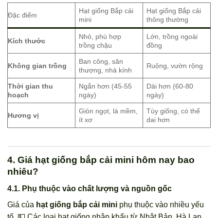
Hạt giống Bắp cải
Hạt giống Bắp cải
Đặc điểm
mini
thông thường
Nhỏ, phù hợp
Lớn, trồng ngoài
Kích thước
trồng chậu
đồng
Ban công, sân
Không gian trồng
Ruộng, vườn rộng
thượng, nhà kính
Thời gian thu
Ngắn hơn (45-55
Dài hơn (60-80
hoạch
ngày)
ngày)
Giòn ngọt, lá mềm,
Tùy giống, có thể
Hương vị
ít xơ
dai hơn
4. Giá hạt giống bắp cải mini hôm nay bao
nhiêu?
4.1. Phụ thuộc vào chất lượng và nguồn gốc
Giá của
hạt giống bắp cải mini
phụ thuộc vào nhiều yếu
tố. 💵 Các loại hạt giống nhập khẩu từ Nhật Bản, Hà Lan