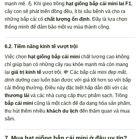
mạnh mẽ. 💪 Khi gieo trồng
hạt giống bắp cải mini lai F1
,
cây con sẽ phát triển đồng đều, ít bị sâu bệnh và cho ra
những bắp cải có
chất lượng ổn định
. Đây là lựa chọn
thông minh để đảm bảo một vụ mùa thành công.
6.2. Tiềm năng kinh tế vượt trội
Việc chọn
hạt giống bắp cải mini
chất lượng cao không
chỉ giúp bạn có những cây rau khỏe mạnh mà còn mang
lại
giá trị kinh tế
vượt trội. 💸 Các bắp cải mini
đẹp mắt
,
dinh dưỡng cao
luôn bán được với giá tốt hơn so với bắp
cải thông thường. Điều này đặc biệt hấp dẫn đối với các
thương lái
và các nhà cung cấp thực phẩm sạch. Trồng
bắp cải mini
cũng là một cách để đa dạng hóa sản phẩm,
thu hút thêm nhiều
khách du lịch
đến thăm quan và mua
sắm.
7. Mua hạt giống bắp cải mini ở đâu uy tín?