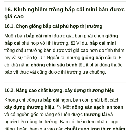
16. Kinh nghiệm trồng bắp cải mini bán được
giá cao
16.1. Chọn giống bắp cải phù hợp thị trường
Muốn bán
bắp cải mini
được giá, bạn phải chọn
giống
bắp cải
phù hợp với thị trường. 💵 Ví dụ,
bắp cải mini
trồng chậu thường bán được với giá cao hơn do tính thẩm
mỹ và sự tiện lợi. 📈 Ngoài ra, những
giống bắp cải
lai F1
có khả năng
chống chịu sâu bệnh
tốt, ít phải dùng thuốc
bảo vệ thực vật cũng được thị trường ưa chuộng.
16.2. Nâng cao chất lượng, xây dựng thương hiệu
Không chỉ trồng ra
bắp cải
ngon, bạn còn phải biết cách
xây dựng thương hiệu
. 🏷️ Một
nông sản sạch
,
an toàn
và có nguồn gốc rõ ràng sẽ luôn được
thương lái
và
người tiêu dùng tin tưởng. Bạn có thể in tem nhãn, logo
riêng, hoặc tham gia vào các
chuỗi cung ứng thực phẩm