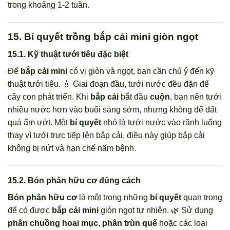
trong khoảng 1-2 tuần.
15. Bí quyết trồng bắp cải mini giòn ngọt
15.1. Kỹ thuật tưới tiêu đặc biệt
Để
bắp cải mini
có vị giòn và ngọt, bạn cần chú ý đến kỹ
thuật tưới tiêu. 💧 Giai đoạn đầu, tưới nước đều đặn để
cây con phát triển. Khi
bắp cải
bắt đầu
cuộn
, bạn nên tưới
nhiều nước hơn vào buổi sáng sớm, nhưng không để đất
quá ẩm ướt. Một
bí quyết
nhỏ là tưới nước vào rãnh luống
thay vì tưới trực tiếp lên bắp cải, điều này giúp bắp cải
không bị nứt và hạn chế nấm bệnh.
15.2. Bón phân hữu cơ đúng cách
Bón phân hữu cơ
là một trong những
bí quyết
quan trọng
để có được
bắp cải mini
giòn ngọt tự nhiên. 🌿 Sử dụng
phân chuồng hoai mục
,
phân trùn quế
hoặc các loại