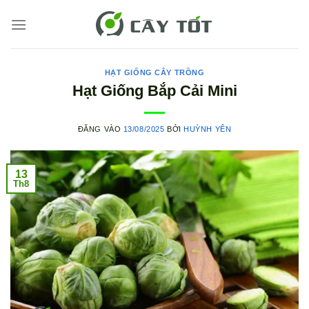
Bỏ
qua
nội
dung
HẠT GIỐNG CÂY TRỒNG
Hạt Giống Bắp Cải Mini
ĐĂNG VÀO
13/08/2025
BỞI
HUỲNH YÊN
13
Th8