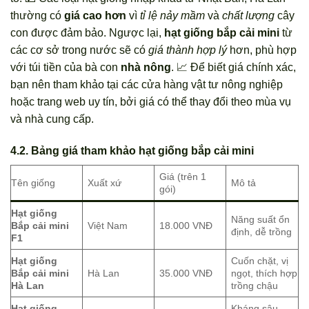
thường có
giá cao hơn
vì
tỉ lệ nảy mầm
và
chất lượng
cây
con được đảm bảo. Ngược lại,
hạt giống bắp cải mini
từ
các cơ sở trong nước sẽ có
giá thành hợp lý
hơn, phù hợp
với túi tiền của bà con
nhà nông
. 📈 Để biết giá chính xác,
bạn nên tham khảo tại các cửa hàng vật tư nông nghiệp
hoặc trang web uy tín, bởi giá có thể thay đổi theo mùa vụ
và nhà cung cấp.
4.2. Bảng giá tham khảo hạt giống bắp cải mini
Giá (trên 1
Tên giống
Xuất xứ
Mô tả
gói)
Hạt giống
Năng suất ổn
Bắp cải mini
Việt Nam
18.000 VNĐ
định, dễ trồng
F1
Hạt giống
Cuốn chặt, vị
Bắp cải mini
Hà Lan
35.000 VNĐ
ngọt, thích hợp
Hà Lan
trồng chậu
Hạt giống
Kháng sâu