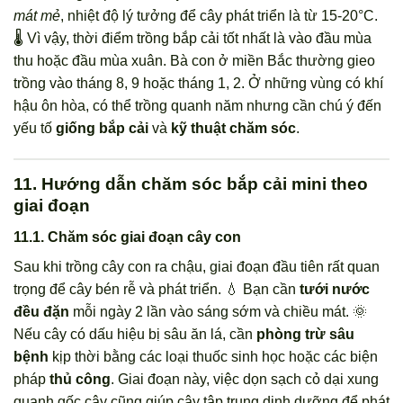
mát mẻ
, nhiệt độ lý tưởng để cây phát triển là từ 15-20°C.
🌡️ Vì vậy, thời điểm trồng bắp cải tốt nhất là vào đầu mùa
thu hoặc đầu mùa xuân. Bà con ở miền Bắc thường gieo
trồng vào tháng 8, 9 hoặc tháng 1, 2. Ở những vùng có khí
hậu ôn hòa, có thể trồng quanh năm nhưng cần chú ý đến
yếu tố
giống bắp cải
và
kỹ thuật chăm sóc
.
11. Hướng dẫn chăm sóc bắp cải mini theo
giai đoạn
11.1. Chăm sóc giai đoạn cây con
Sau khi trồng cây con ra chậu, giai đoạn đầu tiên rất quan
trọng để cây bén rễ và phát triển. 💧 Bạn cần
tưới nước
đều đặn
mỗi ngày 2 lần vào sáng sớm và chiều mát. 🌞
Nếu cây có dấu hiệu bị sâu ăn lá, cần
phòng trừ sâu
bệnh
kịp thời bằng các loại thuốc sinh học hoặc các biện
pháp
thủ công
. Giai đoạn này, việc dọn sạch cỏ dại xung
quanh gốc cây cũng giúp cây tập trung dinh dưỡng để phát