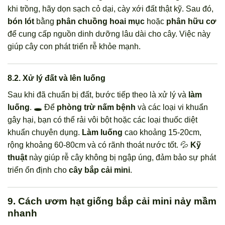
khi trồng, hãy dọn sạch cỏ dại, cày xới đất thật kỹ. Sau đó,
bón lót
bằng
phân chuồng hoai mục
hoặc
phân hữu cơ
để cung cấp nguồn dinh dưỡng lâu dài cho cây. Việc này
giúp cây con phát triển rễ khỏe mạnh.
8.2. Xử lý đất và lên luống
Sau khi đã chuẩn bị đất, bước tiếp theo là xử lý và
làm
luống
. 🕳️ Để
phòng trừ nấm bệnh
và các loại vi khuẩn
gây hại, bạn có thể rải vôi bột hoặc các loại thuốc diệt
khuẩn chuyên dụng.
Làm luống
cao khoảng 15-20cm,
rộng khoảng 60-80cm và có rãnh thoát nước tốt. 💦
Kỹ
thuật
này giúp rễ cây không bị ngập úng, đảm bảo sự phát
triển ổn định cho
cây bắp cải mini
.
9. Cách ươm hạt giống bắp cải mini nảy mầm
nhanh