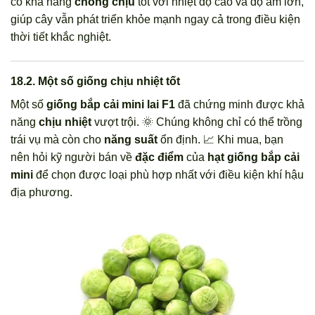
có khả năng
chống chịu
tốt với nhiệt độ cao và độ ẩm lớn,
giúp cây vẫn phát triển khỏe mạnh ngay cả trong điều kiện
thời tiết khắc nghiệt.
18.2. Một số giống chịu nhiệt tốt
Một số
giống bắp cải mini lai F1
đã chứng minh được khả
năng
chịu nhiệt
vượt trội. 🌞 Chúng không chỉ có thể trồng
trái vụ mà còn cho
năng suất
ổn định. 📈 Khi mua, bạn
nên hỏi kỹ người bán về
đặc điểm
của
hạt giống bắp cải
mini
để chọn được loại phù hợp nhất với điều kiện khí hậu
địa phương.