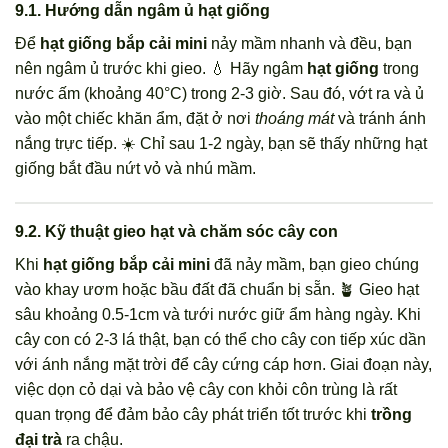
9.1. Hướng dẫn ngâm ủ hạt giống
Để
hạt giống bắp cải mini
nảy mầm nhanh và đều, bạn
nên ngâm ủ trước khi gieo. 💧 Hãy ngâm
hạt giống
trong
nước ấm (khoảng 40°C) trong 2-3 giờ. Sau đó, vớt ra và ủ
vào một chiếc khăn ẩm, đặt ở nơi
thoáng mát
và tránh ánh
nắng trực tiếp. ☀️ Chỉ sau 1-2 ngày, bạn sẽ thấy những hạt
giống bắt đầu nứt vỏ và nhú mầm.
9.2. Kỹ thuật gieo hạt và chăm sóc cây con
Khi
hạt giống bắp cải mini
đã nảy mầm, bạn gieo chúng
vào khay ươm hoặc bầu đất đã chuẩn bị sẵn. 🪴 Gieo hạt
sâu khoảng 0.5-1cm và tưới nước giữ ẩm hàng ngày. Khi
cây con có 2-3 lá thật, bạn có thể cho cây con tiếp xúc dần
với ánh nắng mặt trời để cây cứng cáp hơn. Giai đoạn này,
việc dọn cỏ dại và bảo vệ cây con khỏi côn trùng là rất
quan trọng để đảm bảo cây phát triển tốt trước khi
trồng
đại trà
ra chậu.