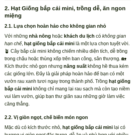
2. Hạt Giống bắp cải mini, trồng dễ, ăn ngon
miệng
2.1. Lựa chọn hoàn hảo cho không gian nhỏ
Với những
nhà nông
hoặc
khách du lịch
có
không gian
hạn chế
,
hạt giống bắp cải mini
là một lựa chọn tuyệt vời.
🪴 Cây bắp cải mini không chiếm nhiều diện tích, dễ trồng
trong chậu hoặc thùng xốp trên ban công, sân thượng. 🏡
Kích thước nhỏ gọn nhưng
năng suất
không hề thua kém
các giống lớn. Đây là giải pháp hoàn hảo để bạn có một
vườn rau xanh tươi ngay trong thành phố. Trồng
hạt giống
bắp cải mini
không chỉ mang lại rau sạch mà còn tạo niềm
vui làm vườn, giúp bạn thư giãn sau những giờ làm việc
căng thẳng.
2.2. Vị giòn ngọt, chế biến món ngon
Mặc dù có kích thước nhỏ,
hạt giống bắp cải mini
lại có
hương vị
giòn ngọt
đặc trưng, dễ ăn và phù hợp với nhiều