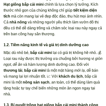
Hạt giống bắp cải mini
chính là lựa chọn lý tưởng. Kích
thước nhỏ gọn của chúng không chỉ giúp
tiết kiệm diện
tích
mà còn mang lại vẻ đẹp độc đáo, thu hút mọi ánh nhìn.
Cả
nhà nông
và những người yêu thích làm vườn đô thị
đều có thể dễ dàng trồng và chăm sóc loại rau này ngay cả
trên ban công hay sân thượng.
1.2. Tiềm năng kinh tế và giá trị dinh dưỡng cao
Mặc dù nhỏ bé,
bắp cải mini
lại có giá trị không hề nhỏ. 💰
Loại rau này được thị trường ưa chuộng bởi hương vị
giòn
ngọt
,
dễ ăn
và hàm lượng dinh dưỡng cao. Đối với
thương lái
,
bắp cải mini
là một mặt hàng
mới lạ
, dễ bán
và mang lại lợi nhuận tốt. 📈 Với
khách du lịch
, bắp cải
mini là một
nông sản sạch
, an toàn, có thể dùng làm quà
tặng hoặc tự tay chế biến những món ăn ngon ngay tại
nhà.
1.3. Bí quyết trồng hạt giống bắp cải mini thành công