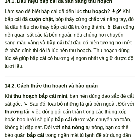
14.1. Dấu hiệu bắp cải đã sẵn sàng thu hoạch
Làm sao để biết bắp cải đã đến lúc
thu hoạch
? 👨‍🌾 Khi
bắp cải đã
cuộn chặt
, bóp thấy cứng chắc và nặng tay, đó
là dấu hiệu cho thấy bắp cải đã trưởng thành. 🥬 Bạn cũng
nên quan sát các lá bên ngoài, nếu chúng hơi chuyển
sang màu vàng và
bắp cải
bắt đầu có hiện tượng hơi nứt
ở phần đỉnh thì đó là lúc nên thu hoạch. Thu hoạch đúng
lúc sẽ giúp bắp cải có hương vị ngon nhất và giữ được độ
tươi lâu.
14.2. Cách thức thu hoạch và bảo quản
Khi
thu hoạch bắp cải mini
, bạn nên dùng dao sắc để cắt
sát gốc. 🔪 Sau đó, loại bỏ những lá già bên ngoài. Đối với
thương lái
, việc đóng gói cẩn thận trong các thùng xốp
hoặc bao lưới sẽ giúp
bắp cải
được vận chuyển an toàn,
không bị dập nát. Đối với
nhà nông
tự trồng, bạn có thể
bảo quản
bắp cải
trong ngăn mát tủ lạnh để sử dụng dần