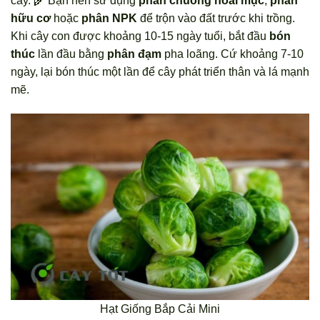
cây. 🌾 Bạn nên sử dụng
phân chuồng hoai mục
,
phân
hữu cơ
hoặc
phân NPK
để trộn vào đất trước khi trồng.
Khi cây con được khoảng 10-15 ngày tuổi, bắt đầu
bón
thúc
lần đầu bằng
phân đạm
pha loãng. Cứ khoảng 7-10
ngày, lại bón thúc một lần để cây phát triển thân và lá mạnh
mẽ.
Hạt Giống Bắp Cải Mini