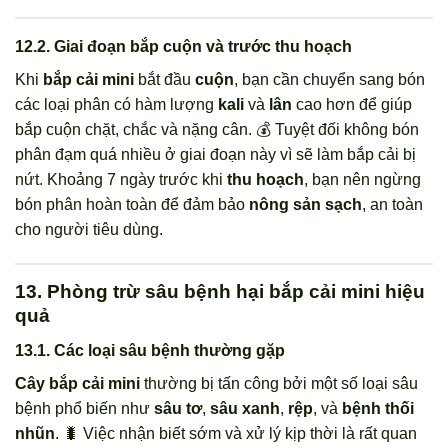
12.2. Giai đoạn bắp cuộn và trước thu hoạch
Khi
bắp cải mini
bắt đầu
cuộn
, bạn cần chuyển sang bón
các loại phân có hàm lượng
kali
và
lân
cao hơn để giúp
bắp cuộn chặt, chắc và nặng cân. 💰 Tuyệt đối không bón
phân đạm quá nhiều ở giai đoạn này vì sẽ làm bắp cải bị
nứt. Khoảng 7 ngày trước khi
thu hoạch
, bạn nên ngừng
bón phân hoàn toàn để đảm bảo
nông sản sạch
, an toàn
cho người tiêu dùng.
13. Phòng trừ sâu bệnh hại bắp cải mini hiệu
quả
13.1. Các loại sâu bệnh thường gặp
Cây bắp cải mini
thường bị tấn công bởi một số loại sâu
bệnh phổ biến như
sâu tơ
,
sâu xanh
,
rệp
, và
bệnh thối
nhũn
. 🐛 Việc nhận biết sớm và xử lý kịp thời là rất quan