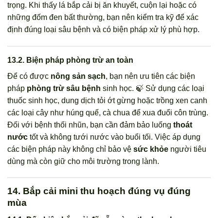
trọng. Khi thấy lá bắp cải bị ăn khuyết, cuộn lại hoặc có
những đốm đen bất thường, bạn nên kiểm tra kỹ để xác
định đúng loại sâu bệnh và có biện pháp xử lý phù hợp.
13.2. Biện pháp phòng trừ an toàn
Để có được
nông sản sạch
, bạn nên ưu tiên các biện
pháp
phòng trừ sâu bệnh
sinh học. 🍃 Sử dụng các loại
thuốc sinh học, dung dịch tỏi ớt gừng hoặc trồng xen canh
các loại cây như húng quế, cà chua để xua đuổi côn trùng.
Đối với bệnh thối nhũn, bạn cần đảm bảo luống
thoát
nước
tốt và không tưới nước vào buổi tối. Việc áp dụng
các biện pháp này không chỉ bảo vệ
sức khỏe
người tiêu
dùng mà còn giữ cho môi trường trong lành.
14. Bắp cải mini thu hoạch đúng vụ đúng
mùa