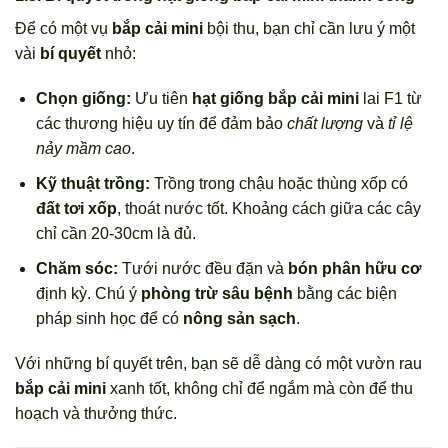
Để có một vụ
bắp cải mini
bội thu, bạn chỉ cần lưu ý một
vài
bí quyết
nhỏ:
Chọn giống:
Ưu tiên
hạt giống bắp cải mini
lai F1 từ
các thương hiệu uy tín để đảm bảo
chất lượng
và
tỉ lệ
nảy mầm cao
.
Kỹ thuật trồng:
Trồng trong chậu hoặc thùng xốp có
đất tơi xốp
, thoát nước tốt. Khoảng cách giữa các cây
chỉ cần 20-30cm là đủ.
Chăm sóc:
Tưới nước đều đặn và
bón phân hữu cơ
định kỳ. Chú ý
phòng trừ sâu bệnh
bằng các biện
pháp sinh học để có
nông sản sạch
.
Với những bí quyết trên, bạn sẽ dễ dàng có một vườn rau
bắp cải mini
xanh tốt, không chỉ để ngắm mà còn để thu
hoạch và thưởng thức.