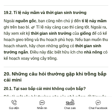
19.2. Tỉ lệ nảy mầm và thời gian sinh trưởng
Ngoài
nguồn gốc
, bạn cũng nên chú ý đến
tỉ lệ nảy mầm
ghi trên bao bì. 🌿 Tỉ lệ này càng cao thì càng tốt. Ngoài ra,
hãy xem xét kỹ
thời gian sinh trưởng
của
giống
để có kế
hoạch gieo trồng và thu hoạch phù hợp. Nếu bạn muốn thu
hoạch nhanh, hãy chọn những giống có
thời gian sinh
trưởng ngắn
. Điều này đặc biệt hữu ích cho
nhà nông
có
kế hoạch xoay vòng cây trồng.
20. Những câu hỏi thường gặp khi trồng bắp
cải mini
20.1. Tại sao bắp cải mini không cuộn bắp?
Đây là một câu hỏi thường gặp của
nhà nông
. 🤔 Nguyên
nhân có thể do nhiều yếu tố như: giống không phù hợp,
Gọi điện
Nhắn tin
Chat zalo
Chat Facebook
thiếu nước, thiếu dinh dưỡng hoặc
trồng
quá dày. 🥦 Để