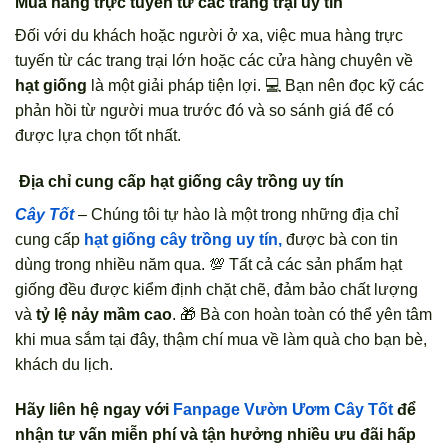
Mua hàng trực tuyến từ các trang trại uy tín
Đối với du khách hoặc người ở xa, việc mua hàng trực
tuyến từ các trang trại lớn hoặc các cửa hàng chuyên về
hạt giống
là một giải pháp tiện lợi. 💻 Bạn nên đọc kỹ các
phản hồi từ người mua trước đó và so sánh giá để có
được lựa chọn tốt nhất.
Địa chỉ cung cấp hạt giống cây trồng uy tín
Cây Tốt
– Chúng tôi tự hào là một trong những địa chỉ
cung cấp
hạt giống cây trồng uy tín,
được bà con tin
dùng trong nhiều năm qua. 💯 Tất cả các sản phẩm hạt
giống đều được kiểm định chặt chẽ, đảm bảo chất lượng
và
tỷ lệ nảy mầm cao
. 🎁 Bà con hoàn toàn có thể yên tâm
khi mua sắm tại đây, thậm chí mua về làm quà cho bạn bè,
khách du lịch.
Hãy liên hệ ngay với
Fanpage Vườn Ươm Cây Tốt
để
nhận tư vấn miễn phí và tận hưởng nhiều ưu đãi hấp