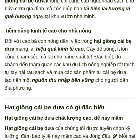
giống cải bẹ dưa
không chỉ cung cấp nguồn rau sạch cho
bữa cơm gia đình mà còn giúp bạn
tái hiện lại hương vị
quê hương
ngay tại khu vườn nhà mình.
Tiềm năng kinh tế cao cho nhà nông
Đối với các bà con nông dân, việc trồng
hạt giống cải bẹ
dưa
mang lại
hiệu quả kinh tế cao
. Cây dễ trồng, ít tốn
công chăm sóc mà lại cho năng suất tốt. Đặc biệt, du
khách đến tham quan các khu du lịch nông nghiệp rất thích
tự tay hái rau sạch và mua các sản phẩm từ cải bẹ dưa,
tạo nên một
nguồn thu nhập bền vững
cho người dân
địa phương.
Hạt giống cải bẹ dưa có gì đặc biệt
Hạt giống cải bẹ dưa chất lượng cao, dễ nảy mầm
Hạt giống cải bẹ dưa
của chúng tôi được tuyển chọn kỹ
lưỡng, đảm bảo tỷ lệ nảy mầm cao và đồng đều. 🌾 Mỗi hạt