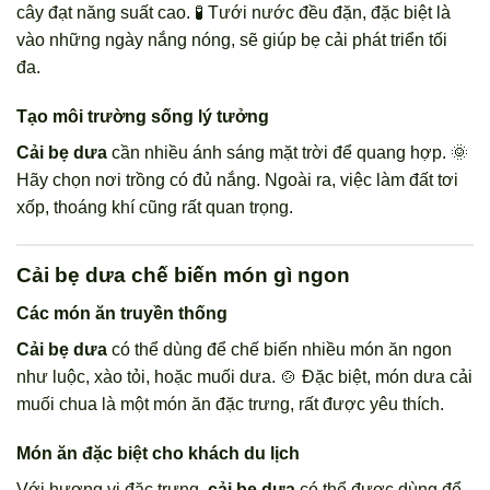
cây đạt năng suất cao. 🧪 Tưới nước đều đặn, đặc biệt là
vào những ngày nắng nóng, sẽ giúp bẹ cải phát triển tối
đa.
Tạo môi trường sống lý tưởng
Cải bẹ dưa
cần nhiều ánh sáng mặt trời để quang hợp. 🌞
Hãy chọn nơi trồng có đủ nắng. Ngoài ra, việc làm đất tơi
xốp, thoáng khí cũng rất quan trọng.
Cải bẹ dưa chế biến món gì ngon
Các món ăn truyền thống
Cải bẹ dưa
có thể dùng để chế biến nhiều món ăn ngon
như luộc, xào tỏi, hoặc muối dưa. 🍲 Đặc biệt, món dưa cải
muối chua là một món ăn đặc trưng, rất được yêu thích.
Món ăn đặc biệt cho khách du lịch
Với hương vị đặc trưng,
cải bẹ dưa
có thể được dùng để