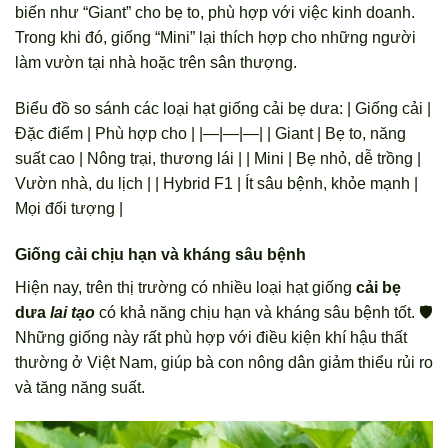
biến như “Giant” cho bẹ to, phù hợp với việc kinh doanh.
Trong khi đó, giống “Mini” lại thích hợp cho những người
làm vườn tại nhà hoặc trên sân thượng.
Biểu đồ so sánh các loại hạt giống cải bẹ dưa: | Giống cải |
Đặc điểm | Phù hợp cho | |—|—|—| | Giant | Bẹ to, năng
suất cao | Nông trại, thương lái | | Mini | Bẹ nhỏ, dễ trồng |
Vườn nhà, du lịch | | Hybrid F1 | Ít sâu bệnh, khỏe mạnh |
Mọi đối tượng |
Giống cải chịu hạn và kháng sâu bệnh
Hiện nay, trên thị trường có nhiều loại hạt giống
cải bẹ
dưa
lai tạo
có khả năng chịu hạn và kháng sâu bệnh tốt. 🛡️
Những giống này rất phù hợp với điều kiện khí hậu thất
thường ở Việt Nam, giúp bà con nông dân giảm thiểu rủi ro
và tăng năng suất.