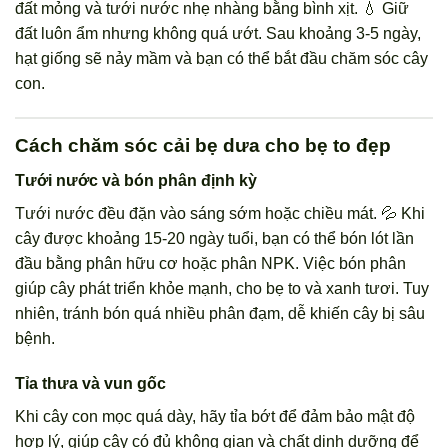
đất mỏng và tưới nước nhẹ nhàng bằng bình xịt. 💧 Giữ
đất luôn ẩm nhưng không quá ướt. Sau khoảng 3-5 ngày,
hạt giống sẽ nảy mầm và bạn có thể bắt đầu chăm sóc cây
con.
Cách chăm sóc cải bẹ dưa cho bẹ to đẹp
Tưới nước và bón phân định kỳ
Tưới nước đều đặn vào sáng sớm hoặc chiều mát. 💦 Khi
cây được khoảng 15-20 ngày tuổi, bạn có thể bón lót lần
đầu bằng phân hữu cơ hoặc phân NPK. Việc bón phân
giúp cây phát triển khỏe mạnh, cho bẹ to và xanh tươi. Tuy
nhiên, tránh bón quá nhiều phân đạm, dễ khiến cây bị sâu
bệnh.
Tỉa thưa và vun gốc
Khi cây con mọc quá dày, hãy tỉa bớt để đảm bảo mật độ
hợp lý, giúp cây có đủ không gian và chất dinh dưỡng để