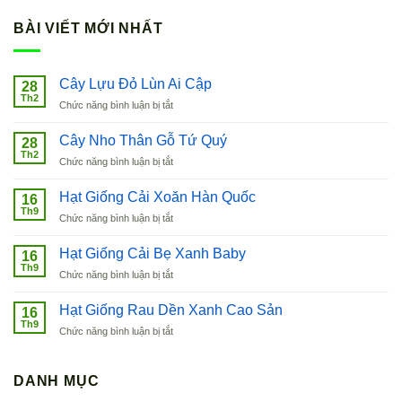
BÀI VIẾT MỚI NHẤT
Cây Lựu Đỏ Lùn Ai Cập
28
Th2
ở
Chức năng bình luận bị tắt
Cây
Lựu
Cây Nho Thân Gỗ Tứ Quý
28
Đỏ
Th2
ở
Chức năng bình luận bị tắt
Lùn
Cây
Ai
Nho
Hạt Giống Cải Xoăn Hàn Quốc
Cập
16
Thân
Th9
ở
Chức năng bình luận bị tắt
Gỗ
Hạt
Tứ
Giống
Hạt Giống Cải Bẹ Xanh Baby
Quý
16
Cải
Th9
ở
Chức năng bình luận bị tắt
Xoăn
Hạt
Hàn
Giống
Hạt Giống Rau Dền Xanh Cao Sản
Quốc
16
Cải
Th9
ở
Chức năng bình luận bị tắt
Bẹ
Hạt
Xanh
Giống
Baby
Rau
DANH MỤC
Dền