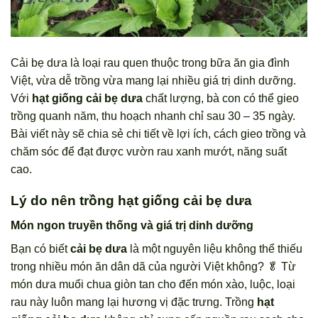
Cải bẹ dưa là loại rau quen thuộc trong bữa ăn gia đình
Việt, vừa dễ trồng vừa mang lại nhiều giá trị dinh dưỡng.
Với
hạt giống cải bẹ dưa
chất lượng, bà con có thể gieo
trồng quanh năm, thu hoạch nhanh chỉ sau 30 – 35 ngày.
Bài viết này sẽ chia sẻ chi tiết về lợi ích, cách gieo trồng và
chăm sóc để đạt được vườn rau xanh mướt, năng suất
cao.
Lý do nên trồng hạt giống cải bẹ dưa
Món ngon truyền thống và giá trị dinh dưỡng
Bạn có biết
cải bẹ dưa
là một nguyên liệu không thể thiếu
trong nhiều món ăn dân dã của người Việt không? 🥬 Từ
món dưa muối chua giòn tan cho đến món xào, luộc, loại
rau này luôn mang lại hương vị đặc trưng. Trồng
hạt