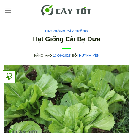
Bỏ
qua
nội
dung
HẠT GIỐNG CÂY TRỒNG
Hạt Giống Cải Bẹ Dưa
ĐĂNG VÀO
13/09/2025
BỞI
HUỲNH YÊN
13
Th9