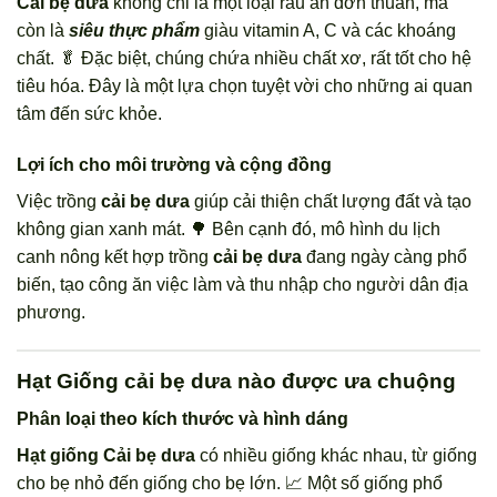
Cải bẹ dưa
không chỉ là một loại rau ăn đơn thuần, mà
còn là
siêu thực phẩm
giàu vitamin A, C và các khoáng
chất. 🥬 Đặc biệt, chúng chứa nhiều chất xơ, rất tốt cho hệ
tiêu hóa. Đây là một lựa chọn tuyệt vời cho những ai quan
tâm đến sức khỏe.
Lợi ích cho môi trường và cộng đồng
Việc trồng
cải bẹ dưa
giúp cải thiện chất lượng đất và tạo
không gian xanh mát. 🌳 Bên cạnh đó, mô hình du lịch
canh nông kết hợp trồng
cải bẹ dưa
đang ngày càng phổ
biến, tạo công ăn việc làm và thu nhập cho người dân địa
phương.
Hạt Giống cải bẹ dưa nào được ưa chuộng
Phân loại theo kích thước và hình dáng
Hạt giống Cải bẹ dưa
có nhiều giống khác nhau, từ giống
cho bẹ nhỏ đến giống cho bẹ lớn. 📈 Một số giống phổ