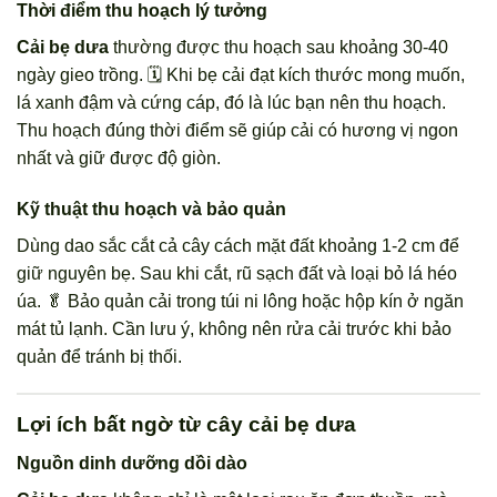
Thời điểm thu hoạch lý tưởng
Cải bẹ dưa
thường được thu hoạch sau khoảng 30-40
ngày gieo trồng. 🗓️ Khi bẹ cải đạt kích thước mong muốn,
lá xanh đậm và cứng cáp, đó là lúc bạn nên thu hoạch.
Thu hoạch đúng thời điểm sẽ giúp cải có hương vị ngon
nhất và giữ được độ giòn.
Kỹ thuật thu hoạch và bảo quản
Dùng dao sắc cắt cả cây cách mặt đất khoảng 1-2 cm để
giữ nguyên bẹ. Sau khi cắt, rũ sạch đất và loại bỏ lá héo
úa. 🥬 Bảo quản cải trong túi ni lông hoặc hộp kín ở ngăn
mát tủ lạnh. Cần lưu ý, không nên rửa cải trước khi bảo
quản để tránh bị thối.
Lợi ích bất ngờ từ cây cải bẹ dưa
Nguồn dinh dưỡng dồi dào