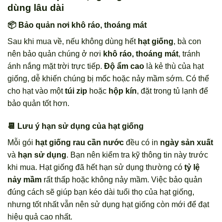
dùng lâu dài
📦 Bảo quản nơi khô ráo, thoáng mát
Sau khi mua về, nếu không dùng hết
hạt giống
, bà con
nên bảo quản chúng ở nơi
khô ráo, thoáng mát
, tránh
ánh nắng mặt trời trực tiếp.
Độ ẩm cao
là kẻ thù của hạt
giống, dễ khiến chúng bị mốc hoặc nảy mầm sớm. Có thể
cho hạt vào một
túi zip
hoặc
hộp kín
, đặt trong tủ lạnh để
bảo quản tốt hơn.
📆 Lưu ý hạn sử dụng của hạt giống
Mỗi gói
hạt giống rau cần nước
đều có in
ngày sản xuất
và
hạn sử dụng
. Bạn nên kiểm tra kỹ thông tin này trước
khi mua. Hạt giống đã hết hạn sử dụng thường có
tỷ lệ
nảy mầm
rất thấp hoặc không nảy mầm. Việc bảo quản
đúng cách sẽ giúp bạn kéo dài tuổi thọ của hạt giống,
nhưng tốt nhất vẫn nên sử dụng hạt giống còn mới để đạt
hiệu quả cao nhất.