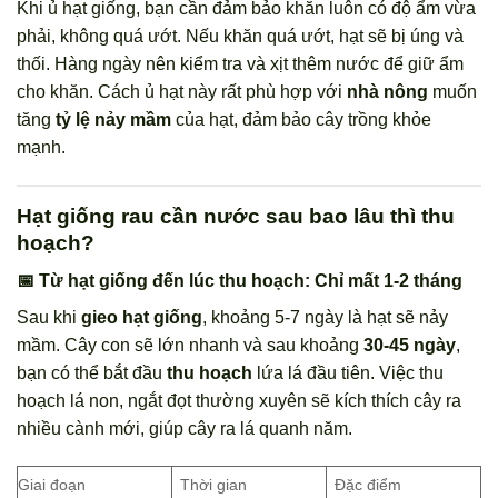
Khi ủ hạt giống, bạn cần đảm bảo khăn luôn có độ ẩm vừa
phải, không quá ướt. Nếu khăn quá ướt, hạt sẽ bị úng và
thối. Hàng ngày nên kiểm tra và xịt thêm nước để giữ ẩm
cho khăn. Cách ủ hạt này rất phù hợp với
nhà nông
muốn
tăng
tỷ lệ nảy mầm
của hạt, đảm bảo cây trồng khỏe
mạnh.
Hạt giống rau cần nước sau bao lâu thì thu
hoạch?
📅 Từ hạt giống đến lúc thu hoạch: Chỉ mất 1-2 tháng
Sau khi
gieo hạt giống
, khoảng 5-7 ngày là hạt sẽ nảy
mầm. Cây con sẽ lớn nhanh và sau khoảng
30-45 ngày
,
bạn có thể bắt đầu
thu hoạch
lứa lá đầu tiên. Việc thu
hoạch lá non, ngắt đọt thường xuyên sẽ kích thích cây ra
nhiều cành mới, giúp cây ra lá quanh năm.
Giai đoạn
Thời gian
Đặc điểm