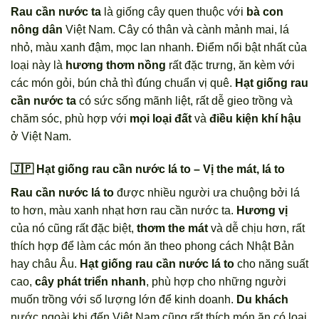
Rau cần nước ta
là giống cây quen thuộc với
bà con
nông dân
Việt Nam. Cây có thân và cành mảnh mai, lá
nhỏ, màu xanh đậm, mọc lan nhanh. Điểm nổi bật nhất của
loại này là
hương thơm nồng
rất đặc trưng, ăn kèm với
các món gỏi, bún chả thì đúng chuẩn vị quê.
Hạt giống rau
cần nước ta
có sức sống mãnh liệt, rất dễ gieo trồng và
chăm sóc, phù hợp với
mọi loại đất
và
điều kiện khí hậu
ở Việt Nam.
🇯🇵 Hạt giống rau cần nước lá to – Vị the mát, lá to
Rau cần nước lá to
được nhiều người ưa chuộng bởi lá
to hơn, màu xanh nhạt hơn rau cần nước ta.
Hương vị
của nó cũng rất đặc biệt,
thơm the mát
và dễ chịu hơn, rất
thích hợp để làm các món ăn theo phong cách Nhật Bản
hay châu Âu.
Hạt giống rau cần nước lá to
cho năng suất
cao,
cây phát triển nhanh
, phù hợp cho những người
muốn trồng với số lượng lớn để kinh doanh.
Du khách
nước ngoài khi đến Việt Nam cũng rất thích món ăn có loại