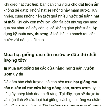
Khi gieo hạt trực tiếp, bạn cần chú ý giữ cho
đất luôn ẩm
,
không để đất bị khô vì hạt sẽ không nảy mầm được. Tuy
nhiên, cũng không nên tưới quá nhiều nước để tránh
hạt
bị thối
. Khi cây con mới lớn, cần tỉa bớt những cây mọc
quá sát nhau để cây còn lại có không gian phát triển. Áp
dụng kỹ thuật này,
thương lái
có thể thu hoạch rau cần
nước với năng suất cao.
Mua hạt giống rau cần nước ở đâu thì chất
lượng tốt?
🏪 Mua hạt giống tại các cửa hàng nông sản, vườn
ươm uy tín
Để đảm bảo chất lượng, bà con nên mua
hạt giống rau
cần nước
tại các
cửa hàng nông sản
,
vườn ươm
uy tín,
có giấy phép kinh doanh rõ ràng. Tại đây, bạn sẽ được tư
vấn tận tình về các loại hạt giống, cách gieo trồng và chăm
sóc. Các sản phẩm tại đây thường có
nguồn gốc rõ ràng
,