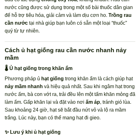
nước cũng được sử dụng trong một số bài thuốc dân gian
để hỗ trợ tiêu hóa, giải cảm và làm dịu cơn ho.
Trồng rau
cần nước
tại nhà giúp bạn luôn có sẵn một loại “thuốc”
quý từ tự nhiên.
Cách ủ hạt giống rau cần nước nhanh nảy
mầm
🌡️ Ủ hạt giống trong khăn ẩm
Phương pháp ủ
hạt giống
trong khăn ẩm là cách giúp hạt
nảy mầm nhanh
và hiệu quả nhất. Sau khi ngâm hạt trong
nước ấm, bà con vớt ra, trải đều lên một tấm khăn mỏng đã
làm ẩm. Gấp khăn lại và đặt vào nơi
ấm áp
, tránh gió lùa.
Sau khoảng 24 giờ, hạt sẽ bắt đầu nứt vỏ và lộ ra mầm
trắng. Lúc này, bạn có thể mang hạt đi gieo.
✨ Lưu ý khi ủ hạt giống