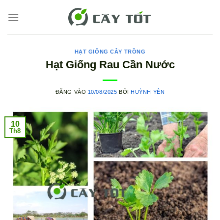
Bỏ
qua
nội
dung
HẠT GIỐNG CÂY TRỒNG
Hạt Giống Rau Cần Nước
ĐĂNG VÀO
10/08/2025
BỞI
HUỲNH YÊN
10
Th8