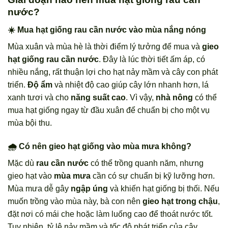
nước?
☀️ Mua hạt giống rau cần nước vào mùa nắng nóng
Mùa xuân và mùa hè là thời điểm lý tưởng để mua và
gieo
hạt giống rau cần nước
. Đây là lúc thời tiết ấm áp, có
nhiều nắng, rất thuận lợi cho hạt nảy mầm và cây con phát
triển.
Độ ẩm
và nhiệt độ cao giúp cây lớn nhanh hơn, lá
xanh tươi và cho
năng suất cao
. Vì vậy,
nhà nông
có thể
mua hạt giống ngay từ đầu xuân để chuẩn bị cho một vụ
mùa bội thu.
🌧️ Có nên gieo hạt giống vào mùa mưa không?
Mặc dù
rau cần nước
có thể trồng quanh năm, nhưng
gieo hạt vào
mùa mưa
cần có sự chuẩn bị kỹ lưỡng hơn.
Mùa mưa dễ gây
ngập úng
và khiến hạt giống bị thối. Nếu
muốn trồng vào mùa này, bà con nên
gieo hạt trong chậu
,
đặt nơi có mái che hoặc làm luống cao để thoát nước tốt.
Tuy nhiên, tỷ lệ nảy mầm và tốc độ phát triển của cây