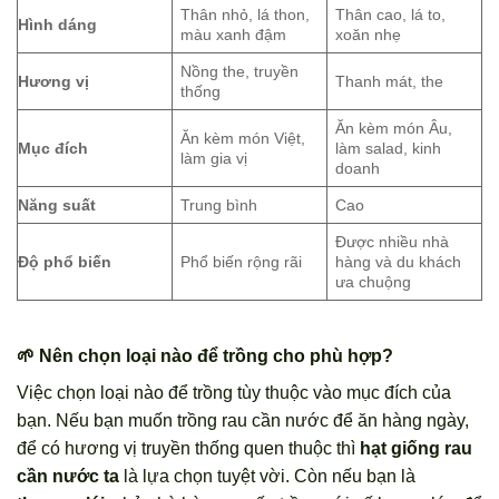
Thân nhỏ, lá thon,
Thân cao, lá to,
Hình dáng
màu xanh đậm
xoăn nhẹ
Nồng the, truyền
Hương vị
Thanh mát, the
thống
Ăn kèm món Âu,
Ăn kèm món Việt,
Mục đích
làm salad, kinh
làm gia vị
doanh
Năng suất
Trung bình
Cao
Được nhiều nhà
Độ phổ biến
Phổ biến rộng rãi
hàng và du khách
ưa chuộng
🌱 Nên chọn loại nào để trồng cho phù hợp?
Việc chọn loại nào để trồng tùy thuộc vào mục đích của
bạn. Nếu bạn muốn trồng rau cần nước để ăn hàng ngày,
để có hương vị truyền thống quen thuộc thì
hạt giống rau
cần nước ta
là lựa chọn tuyệt vời. Còn nếu bạn là