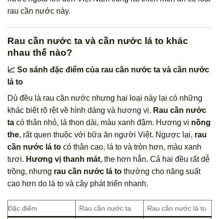
rau cần nước này.
Rau cần nước ta và cần nước lá to khác
nhau thế nào?
📈 So sánh đặc điểm của rau cần nước ta và cần nước
lá to
Dù đều là rau cần nước nhưng hai loại này lại có những
khác biệt rõ rệt về hình dáng và hương vị.
Rau cần nước
ta
có thân nhỏ, lá thon dài, màu xanh đậm. Hương vị
nồng
the
, rất quen thuộc với bữa ăn người Việt. Ngược lại,
rau
cần nước lá to
có thân cao, lá to và tròn hơn, màu xanh
tươi.
Hương vị thanh mát
, the hơn hẳn. Cả hai đều rất dễ
trồng, nhưng
rau cần nước lá to
thường cho năng suất
cao hơn do lá to và cây phát triển nhanh.
Đặc điểm
Rau cần nước ta
Rau cần nước lá to