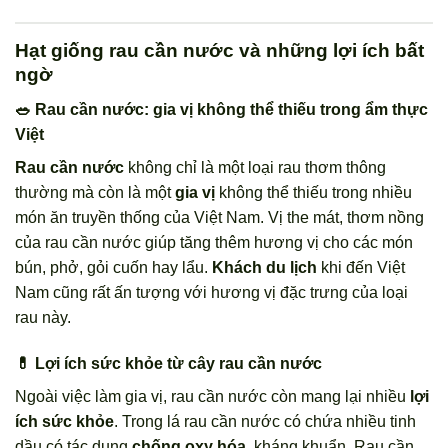
Hạt giống rau cần nước và những lợi ích bất
ngờ
🥗 Rau cần nước: gia vị không thể thiếu trong ẩm thực
Việt
Rau cần nước
không chỉ là một loại rau thơm thông
thường mà còn là một
gia vị
không thể thiếu trong nhiều
món ăn truyền thống của Việt Nam. Vị the mát, thơm nồng
của rau cần nước giúp tăng thêm hương vị cho các món
bún, phở, gỏi cuốn hay lẩu.
Khách du lịch
khi đến Việt
Nam cũng rất ấn tượng với hương vị đặc trưng của loại
rau này.
💊 Lợi ích sức khỏe từ cây rau cần nước
Ngoài việc làm gia vị, rau cần nước còn mang lại nhiều
lợi
ích sức khỏe
. Trong lá rau cần nước có chứa nhiều tinh
dầu có tác dụng
chống oxy hóa
, kháng khuẩn. Rau cần