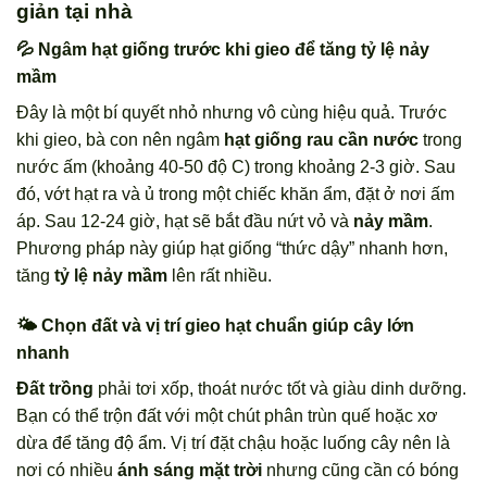
giản tại nhà
💦 Ngâm hạt giống trước khi gieo để tăng tỷ lệ nảy
mầm
Đây là một bí quyết nhỏ nhưng vô cùng hiệu quả. Trước
khi gieo, bà con nên ngâm
hạt giống rau cần nước
trong
nước ấm (khoảng 40-50 độ C) trong khoảng 2-3 giờ. Sau
đó, vớt hạt ra và ủ trong một chiếc khăn ẩm, đặt ở nơi ấm
áp. Sau 12-24 giờ, hạt sẽ bắt đầu nứt vỏ và
nảy mầm
.
Phương pháp này giúp hạt giống “thức dậy” nhanh hơn,
tăng
tỷ lệ nảy mầm
lên rất nhiều.
🌤️ Chọn đất và vị trí gieo hạt chuẩn giúp cây lớn
nhanh
Đất trồng
phải tơi xốp, thoát nước tốt và giàu dinh dưỡng.
Bạn có thể trộn đất với một chút phân trùn quế hoặc xơ
dừa để tăng độ ẩm. Vị trí đặt chậu hoặc luống cây nên là
nơi có nhiều
ánh sáng mặt trời
nhưng cũng cần có bóng