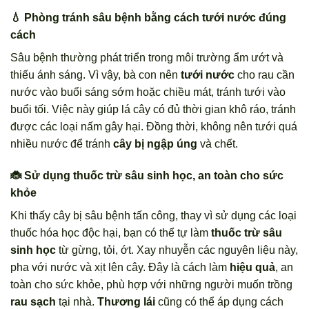
💧 Phòng tránh sâu bệnh bằng cách tưới nước đúng
cách
Sâu bệnh thường phát triển trong môi trường ẩm ướt và
thiếu ánh sáng. Vì vậy, bà con nên
tưới nước
cho rau cần
nước vào buổi sáng sớm hoặc chiều mát, tránh tưới vào
buổi tối. Việc này giúp lá cây có đủ thời gian khô ráo, tránh
được các loại nấm gây hại. Đồng thời, không nên tưới quá
nhiều nước để tránh
cây bị ngập úng
và chết.
🐞 Sử dụng thuốc trừ sâu sinh học, an toàn cho sức
khỏe
Khi thấy cây bị sâu bệnh tấn công, thay vì sử dụng các loại
thuốc hóa học độc hại, bạn có thể tự làm
thuốc trừ sâu
sinh học
từ gừng, tỏi, ớt. Xay nhuyễn các nguyên liệu này,
pha với nước và xịt lên cây. Đây là cách làm
hiệu quả
, an
toàn cho sức khỏe, phù hợp với những người muốn trồng
rau sạch
tại nhà.
Thương lái
cũng có thể áp dụng cách