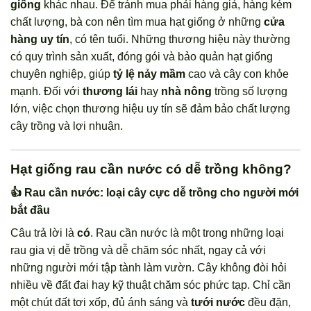
giống
khác nhau. Để tránh mua phải hàng giả, hàng kém
chất lượng, bà con nên tìm mua hạt giống ở những
cửa
hàng uy tín
, có tên tuổi. Những thương hiệu này thường
có quy trình sản xuất, đóng gói và bảo quản hạt giống
chuyên nghiệp, giúp
tỷ lệ nảy mầm
cao và cây con khỏe
mạnh. Đối với
thương lái
hay
nhà nông
trồng số lượng
lớn, việc chọn thương hiệu uy tín sẽ đảm bảo chất lượng
cây trồng và lợi nhuận.
Hạt giống rau cần nước có dễ trồng không?
👍 Rau cần nước: loại cây cực dễ trồng cho người mới
bắt đầu
Câu trả lời là
có
. Rau cần nước là một trong những loại
rau gia vị dễ trồng và dễ chăm sóc nhất, ngay cả với
những người mới tập tành làm vườn. Cây không đòi hỏi
nhiều về đất đai hay kỹ thuật chăm sóc phức tạp. Chỉ cần
một chút đất tơi xốp, đủ ánh sáng và
tưới nước
đều đặn,