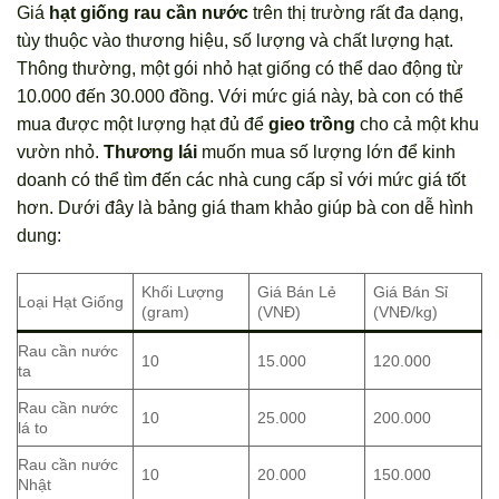
Giá
hạt giống rau cần nước
trên thị trường rất đa dạng,
tùy thuộc vào thương hiệu, số lượng và chất lượng hạt.
Thông thường, một gói nhỏ hạt giống có thể dao động từ
10.000 đến 30.000 đồng. Với mức giá này, bà con có thể
mua được một lượng hạt đủ để
gieo trồng
cho cả một khu
vườn nhỏ.
Thương lái
muốn mua số lượng lớn để kinh
doanh có thể tìm đến các nhà cung cấp sỉ với mức giá tốt
hơn. Dưới đây là bảng giá tham khảo giúp bà con dễ hình
dung:
Khối Lượng
Giá Bán Lẻ
Giá Bán Sỉ
Loại Hạt Giống
(gram)
(VNĐ)
(VNĐ/kg)
Rau cần nước
10
15.000
120.000
ta
Rau cần nước
10
25.000
200.000
lá to
Rau cần nước
10
20.000
150.000
Nhật