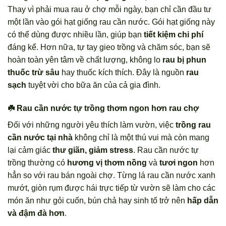
Thay vì phải mua rau ở chợ mỗi ngày, bạn chỉ cần đầu tư
một lần vào gói hạt giống rau cần nước. Gói hạt giống này
có thể dùng được nhiều lần, giúp bạn
tiết kiệm chi phí
đáng kể. Hơn nữa, tự tay gieo trồng và chăm sóc, bạn sẽ
hoàn toàn yên tâm về chất lượng, không lo
rau bị phun
thuốc trừ sâu
hay thuốc kích thích. Đây là nguồn
rau
sạch
tuyệt vời cho bữa ăn của cả gia đình.
☘️ Rau cần nước tự trồng thơm ngon hơn rau chợ
Đối với những người yêu thích làm vườn, việc
trồng rau
cần nước tại nhà
không chỉ là một thú vui mà còn mang
lại cảm giác
thư giãn, giảm stress
. Rau cần nước tự
trồng thường có
hương vị thơm nồng
và
tươi ngon
hơn
hẳn so với rau bán ngoài chợ. Từng lá rau cần nước xanh
mướt, giòn rụm được hái trực tiếp từ vườn sẽ làm cho các
món ăn như gỏi cuốn, bún chả hay sinh tố trở nên
hấp dẫn
và đậm đà hơn
.