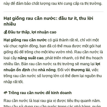
này để đảm bảo chất lượng rau khi cung cấp ra thị trường.
Hạt giống rau cần nước: đầu tư ít, thu lời
nhiều
💰 Đầu tư thấp, lợi nhuận cao
Hạt giống rau cần nước
có giá thành rất rẻ, chỉ với một
vài chục nghìn đồng, bạn đã có thể mua được một gói hạt
giống đủ để trồng cho một khu vườn nhỏ. Rau cần nước là
loại cây
năng suất cao
, phát triển nhanh, có thể thu hoạch
nhiều lần. Bán rau cần nước ra thị trường sẽ mang lại
lợi
nhuận ổn định
cho
nhà nông
. Đối với
thương lái
, việc
trồng rau cần nước số lượng lớn có thể đem lại nguồn thu
nhập rất tốt.
🌱 Trồng rau cần nước để kinh doanh
Rau cần nước là loại rau gia vị được tiêu thụ quanh năm.
Nhu cầu sử dụng rau cần nước trong các nhà hàng, quán