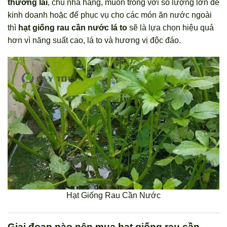
thương lái
, chủ nhà hàng, muốn trồng với số lượng lớn để
kinh doanh hoặc để phục vụ cho các món ăn nước ngoài
thì
hạt giống rau cần nước lá to
sẽ là lựa chọn hiệu quả
hơn vì năng suất cao, lá to và hương vị độc đáo.
Hạt Giống Rau Cần Nước
Giai đoạn nào nên mua hạt giống rau cần