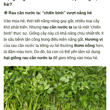
hè?
🌞 Rau cần nước ta: “chiến binh” vượt nắng hè
Vào mùa hè, thời tiết nắng nóng gay gắt, nhiều loại cây
khó phát triển. Nhưng
rau cần nước ta
lại là một “chiến
binh” thực sự. Giống cây này có khả năng chịu nhiệt tốt, ít
bị sâu bệnh tấn công trong điều kiện nắng gắt.
Hương vị
của rau cần nước ta trồng vụ hè thường
thơm nồng
hơn,
lá đậm màu hơn. Do đó, bà con có thể yên tâm sử dụng
hạt giống rau cần nước ta
để gieo trồng vào mùa hè.