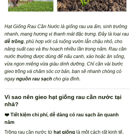
Hạt Giống Rau Cần Nước là giống rau ưa ẩm, sinh trưởng
nhanh, mang hương vị thanh mát đặc trưng. Đây là loại rau
dễ trồng
, phù hợp với cả ruộng vườn lẫn chậu nhỏ, cho
năng suất cao và thu hoạch nhiều lần trong năm. Rau cần
nước thường được dùng để nấu canh, xào hoặc ăn sống,
vừa ngon miệng vừa giàu dinh dưỡng. Chỉ cần vài bước
gieo trồng và chăm sóc cơ bản, bạn sẽ nhanh chóng có
ngay
nguồn rau sạch
cho gia đình.
Vì sao nên gieo hạt giống rau cần nước tại
nhà?
❤️ Tiết kiệm chi phí, dễ dàng có rau sạch ăn quanh
năm
Trồng rau cần nước từ
hạt giống
là một cách rất kinh tế.