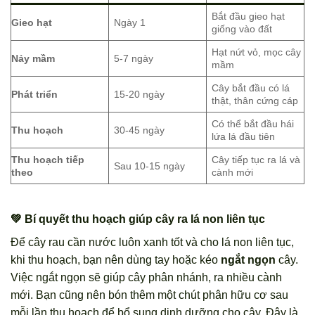
Bắt đầu gieo hạt
Gieo hạt
Ngày 1
giống vào đất
Hạt nứt vỏ, mọc cây
Nảy mầm
5-7 ngày
mầm
Cây bắt đầu có lá
Phát triển
15-20 ngày
thật, thân cứng cáp
Có thể bắt đầu hái
Thu hoạch
30-45 ngày
lứa lá đầu tiên
Thu hoạch tiếp
Cây tiếp tục ra lá và
Sau 10-15 ngày
theo
cành mới
💚 Bí quyết thu hoạch giúp cây ra lá non liên tục
Để cây rau cần nước luôn xanh tốt và cho lá non liên tục,
khi thu hoạch, bạn nên dùng tay hoặc kéo
ngắt ngọn
cây.
Việc ngắt ngọn sẽ giúp cây phân nhánh, ra nhiều cành
mới. Bạn cũng nên bón thêm một chút phân hữu cơ sau
mỗi lần thu hoạch để bổ sung dinh dưỡng cho cây. Đây là