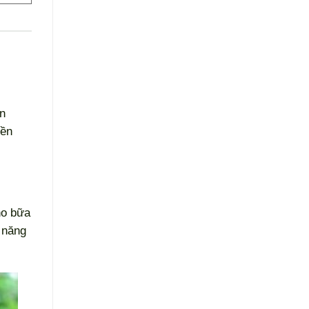
en
yền
ho bữa
 năng