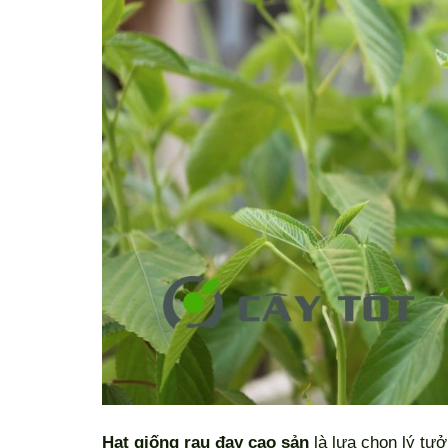
Hạt giống rau đay cao sản
là lựa chọn lý tư