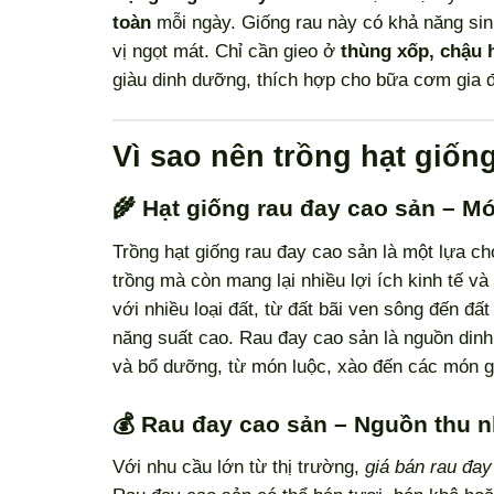
toàn
mỗi ngày. Giống rau này có khả năng si
vị ngọt mát. Chỉ cần gieo ở
thùng xốp, chậu 
giàu dinh dưỡng, thích hợp cho bữa cơm gia đ
Vì sao nên trồng hạt giốn
🌾 Hạt giống rau đay cao sản – M
Trồng hạt giống rau đay cao sản là một lựa c
trồng mà còn mang lại nhiều lợi ích kinh tế và 
với nhiều loại đất, từ đất bãi ven sông đến đấ
năng suất cao. Rau đay cao sản là nguồn din
và bổ dưỡng, từ món luộc, xào đến các món gỏ
💰 Rau đay cao sản – Nguồn thu 
Với nhu cầu lớn từ thị trường,
giá bán rau đay