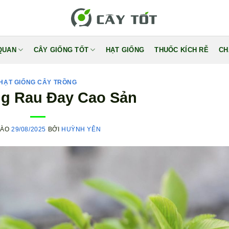
QUAN
CÂY GIỐNG TỐT
HẠT GIỐNG
THUỐC KÍCH RỄ
CH
HẠT GIỐNG CÂY TRỒNG
ng Rau Đay Cao Sản
VÀO
29/08/2025
BỞI
HUỲNH YÊN