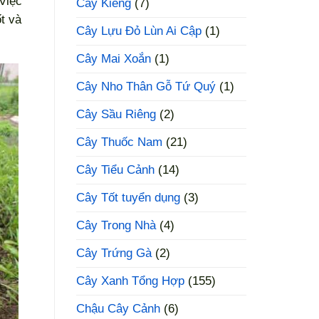
 Việc
Cây Kiểng
(7)
t và
Cây Lựu Đỏ Lùn Ai Cập
(1)
Cây Mai Xoắn
(1)
Cây Nho Thân Gỗ Tứ Quý
(1)
Cây Sầu Riêng
(2)
Cây Thuốc Nam
(21)
Cây Tiểu Cảnh
(14)
Cây Tốt tuyển dụng
(3)
Cây Trong Nhà
(4)
Cây Trứng Gà
(2)
Cây Xanh Tổng Hợp
(155)
Chậu Cây Cảnh
(6)