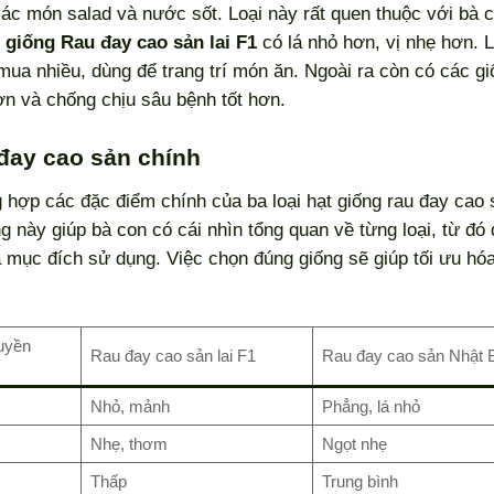
o các món salad và nước sốt. Loại này rất quen thuộc với bà 
 giống Rau đay cao sản lai F1
có lá nhỏ hơn, vị nhẹ hơn. L
ua nhiều, dùng để trang trí món ăn. Ngoài ra còn có các giố
n và chống chịu sâu bệnh tốt hơn.
 đay cao sản chính
g hợp các đặc điểm chính của ba loại hạt giống rau đay cao 
 này giúp bà con có cái nhìn tổng quan về từng loại, từ đó
à mục đích sử dụng. Việc chọn đúng giống sẽ giúp tối ưu hó
uyền
Rau đay cao sản lai F1
Rau đay cao sản Nhật 
Nhỏ, mảnh
Phẳng, lá nhỏ
Nhẹ, thơm
Ngọt nhẹ
Thấp
Trung bình