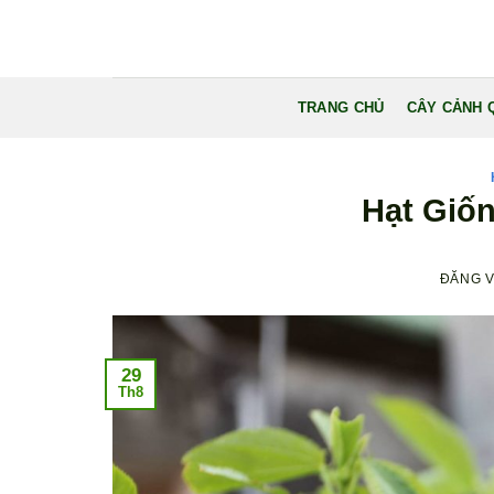
Bỏ
qua
nội
dung
TRANG CHỦ
CÂY CẢNH 
Hạt Giố
ĐĂNG 
29
Th8