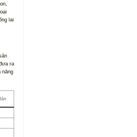
con,
oại
ng lai
sản
 đưa ra
a năng
Bản