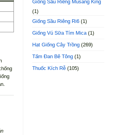
Giống Sầu Riêng Musang King
(1)
Giống Sầu Riêng Ri6
(1)
Giống Vú Sữa Tím Mica
(1)
Hạt Giống Cây Trồng
(269)
Tấm Đan Bê Tông
(1)
n
Thuốc Kích Rễ
(105)
 chống
giống
ân.
ản