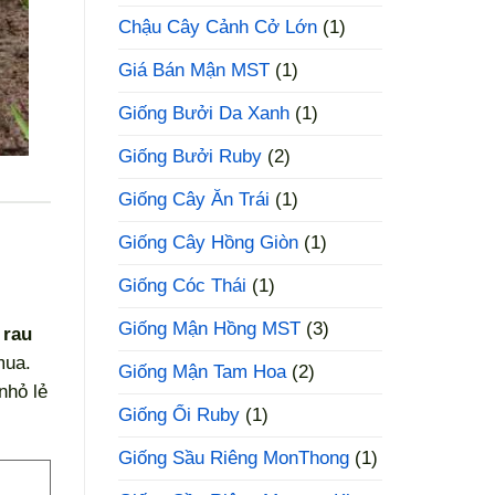
Chậu Cây Cảnh Cở Lớn
(1)
Giá Bán Mận MST
(1)
Giống Bưởi Da Xanh
(1)
Giống Bưởi Ruby
(2)
Giống Cây Ăn Trái
(1)
Giống Cây Hồng Giòn
(1)
Giống Cóc Thái
(1)
Giống Mận Hồng MST
(3)
 rau
mua.
Giống Mận Tam Hoa
(2)
nhỏ lẻ
Giống Ổi Ruby
(1)
Giống Sầu Riêng MonThong
(1)