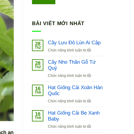
BÀI VIẾT MỚI NHẤT
Cây Lựu Đỏ Lùn Ai Cập
28
Th2
ở
Chức năng bình luận bị tắt
Cây
Lựu
Cây Nho Thân Gỗ Tứ
28
Đỏ
Th2
Quý
Lùn
ở
Chức năng bình luận bị tắt
Ai
Cây
Cập
Nho
Hạt Giống Cải Xoăn Hàn
16
Thân
Th9
Quốc
Gỗ
ở
Chức năng bình luận bị tắt
Tứ
Hạt
Quý
Giống
Hạt Giống Cải Bẹ Xanh
16
Cải
Th9
Baby
Xoăn
ở
Chức năng bình luận bị tắt
Hàn
Hạt
ạch an
Quốc