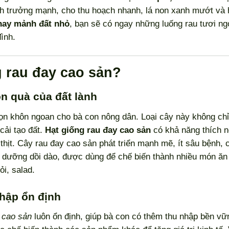
nh trưởng mạnh, cho thu hoạch nhanh, lá non xanh mướt và
hay mảnh đất nhỏ
, bạn sẽ có ngay những luống rau tươi ng
ình.
g rau đay cao sản?
ón quà của đất lành
họn khôn ngoan cho bà con nông dân. Loại cây này không chỉ
cải tạo đất.
Hạt giống rau đay cao sản
có khả năng thích ng
t thịt. Cây rau đay cao sản phát triển mạnh mẽ, ít sâu bệnh, 
h dưỡng dồi dào, được dùng để chế biến thành nhiều món ăn
i, salad.
nhập ổn định
 cao sản
luôn ổn định, giúp bà con có thêm thu nhập bền vữ