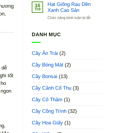
Giống
Hạt Giống Rau Dền
16
 hương
Cải
Th9
Xanh Cao Sản
on,
Bẹ
ở
Chức năng bình luận bị tắt
Xanh
Hạt
Baby
Giống
Rau
DANH MỤC
Dền
Xanh
Cao
Cây Ăn Trái
(2)
Sản
Cây Bóng Mát
(2)
 dễ
hi tốt
Cây Bonsai
(13)
cho
Cây Cảnh Cổ Thụ
(3)
 ngon
Cây Cỏ Thảm
(1)
Cây Công Trình
(32)
Cây Hoa Giấy
(1)
ng.