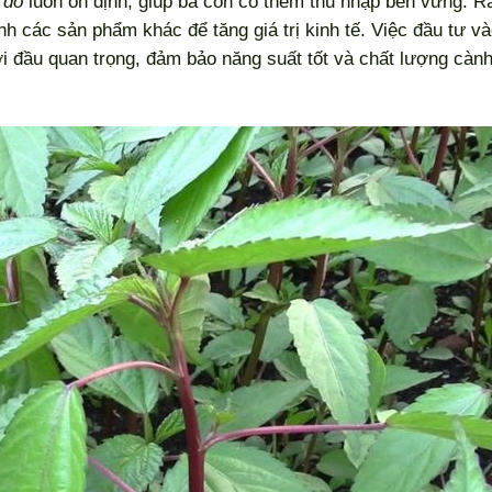
 đỏ
luôn ổn định, giúp bà con có thêm thu nhập bền vững. R
nh các sản phẩm khác để tăng giá trị kinh tế. Việc đầu tư v
 đầu quan trọng, đảm bảo năng suất tốt và chất lượng cành