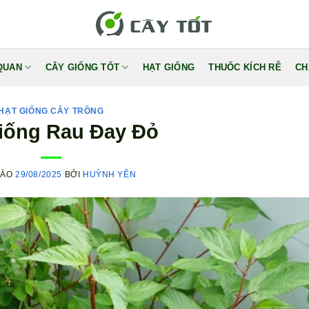
QUAN
CÂY GIỐNG TỐT
HẠT GIỐNG
THUỐC KÍCH RỄ
CH
HẠT GIỐNG CÂY TRỒNG
iống Rau Đay Đỏ
VÀO
29/08/2025
BỞI
HUỲNH YÊN