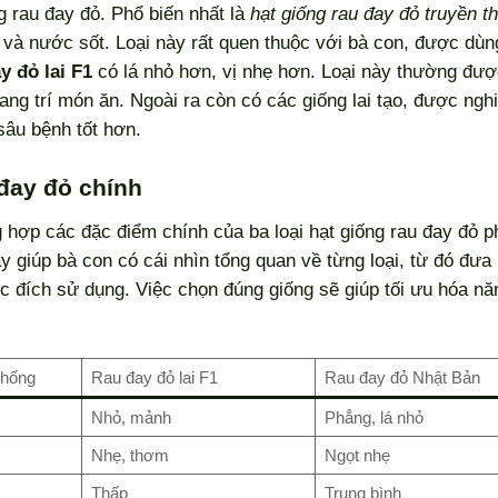
ng rau đay đỏ. Phổ biến nhất là
hạt giống rau đay đỏ truyền t
d và nước sốt. Loại này rất quen thuộc với bà con, được dùn
y đỏ lai F1
có lá nhỏ hơn, vị nhẹ hơn. Loại này thường đượ
ang trí món ăn. Ngoài ra còn có các giống lai tạo, được ngh
sâu bệnh tốt hơn.
 đay đỏ chính
g hợp các đặc điểm chính của ba loại hạt giống rau đay đỏ p
 giúp bà con có cái nhìn tổng quan về từng loại, từ đó đưa 
ục đích sử dụng. Việc chọn đúng giống sẽ giúp tối ưu hóa nă
thống
Rau đay đỏ lai F1
Rau đay đỏ Nhật Bản
Nhỏ, mảnh
Phẳng, lá nhỏ
Nhẹ, thơm
Ngọt nhẹ
Thấp
Trung bình