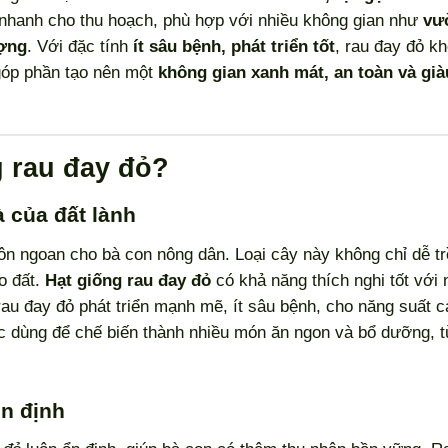
g, nhanh cho thu hoạch, phù hợp với nhiều không gian như
vư
ượng
. Với đặc tính
ít sâu bệnh, phát triển tốt
, rau đay đỏ k
góp phần tạo nên một
không gian xanh mát, an toàn và già
g rau đay đỏ?
 của đất lành
hôn ngoan cho bà con nông dân. Loại cây này không chỉ dễ t
ạo đất.
Hạt giống rau đay đỏ
có khả năng thích nghi tốt với 
y rau đay đỏ phát triển mạnh mẽ, ít sâu bệnh, cho năng suất c
c dùng để chế biến thành nhiều món ăn ngon và bổ dưỡng, 
ổn định