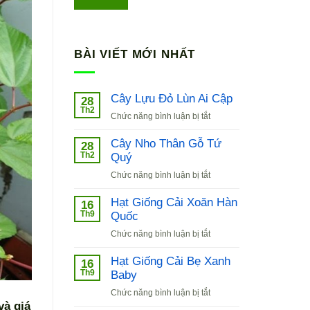
BÀI VIẾT MỚI NHẤT
Cây Lựu Đỏ Lùn Ai Cập
28
Th2
ở
Chức năng bình luận bị tắt
Cây
Lựu
Cây Nho Thân Gỗ Tứ
28
Đỏ
Th2
Quý
Lùn
ở
Chức năng bình luận bị tắt
Ai
Cây
Cập
Nho
Hạt Giống Cải Xoăn Hàn
16
Thân
Th9
Quốc
Gỗ
ở
Chức năng bình luận bị tắt
Tứ
Hạt
Quý
Giống
Hạt Giống Cải Bẹ Xanh
16
Cải
Th9
Baby
Xoăn
ở
Chức năng bình luận bị tắt
Hàn
Hạt
và giá
Quốc