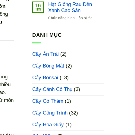
Giống
Hạt Giống Rau Dền
16
ờn
Cải
Th9
Xanh Cao Sản
hông
Bẹ
ở
Chức năng bình luận bị tắt
Xanh
u
Hạt
Baby
Giống
Rau
DANH MỤC
Dền
Xanh
Cao
Cây Ăn Trái
(2)
Sản
Cây Bóng Mát
(2)
rồng
Cây Bonsai
(13)
nhiều
Cây Cảnh Cổ Thụ
(3)
ao.
từ món
Cây Cỏ Thảm
(1)
Cây Công Trình
(32)
Cây Hoa Giấy
(1)