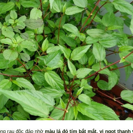
rồng rau độc đáo nhờ
màu lá đỏ tím bắt mắt, vị ngọt thanh 