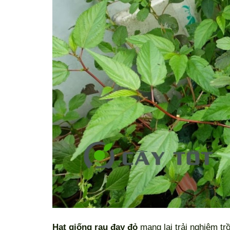
Hạt giống rau đay đỏ
mang lại trải nghiệm t