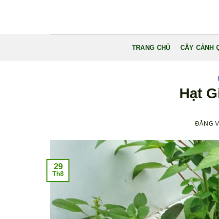
Bỏ
qua
nội
dung
TRANG CHỦ
CÂY CẢNH 
Hạt G
ĐĂNG 
29
Th8