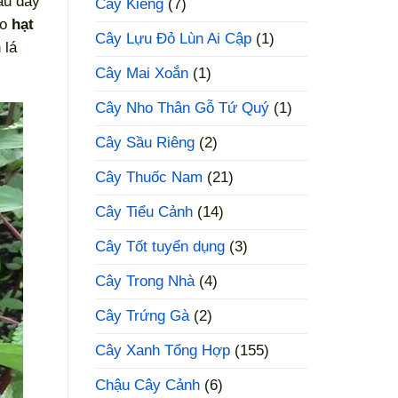
au đay
Cây Kiểng
(7)
ào
hạt
Cây Lựu Đỏ Lùn Ai Cập
(1)
 lá
Cây Mai Xoắn
(1)
Cây Nho Thân Gỗ Tứ Quý
(1)
Cây Sầu Riêng
(2)
Cây Thuốc Nam
(21)
Cây Tiểu Cảnh
(14)
Cây Tốt tuyển dụng
(3)
Cây Trong Nhà
(4)
Cây Trứng Gà
(2)
Cây Xanh Tổng Hợp
(155)
Chậu Cây Cảnh
(6)