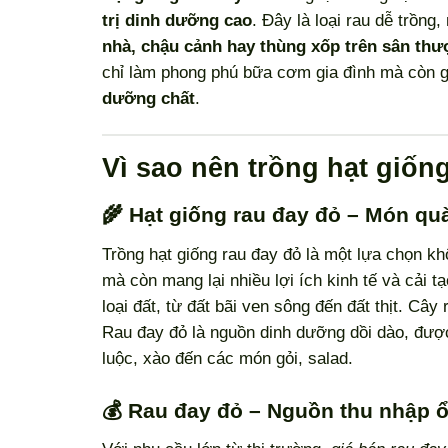
trị dinh dưỡng cao
. Đây là loại rau dễ trồn
nhà, chậu cảnh hay thùng xốp trên sân th
chỉ làm phong phú bữa cơm gia đình mà còn 
dưỡng chất
.
Vì sao nên trồng hạt giốn
🌾 Hạt giống rau đay đỏ – Món quà
Trồng hạt giống rau đay đỏ là một lựa chọn k
mà còn mang lại nhiều lợi ích kinh tế và cải t
loại đất, từ đất bãi ven sông đến đất thịt. Câ
Rau đay đỏ là nguồn dinh dưỡng dồi dào, đượ
luộc, xào đến các món gỏi, salad.
💰 Rau đay đỏ – Nguồn thu nhập 