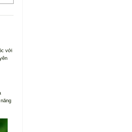
ộc với
uyên
a
 năng