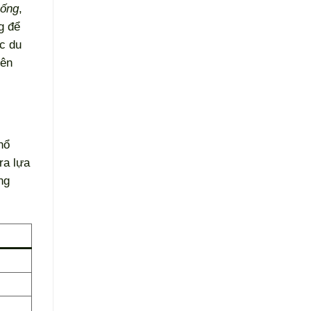
hống
,
g để
c du
iên
hổ
ra lựa
ng