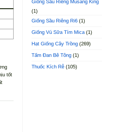
Giống Sầu Riêng Musang King
(1)
Giống Sầu Riêng Ri6
(1)
Giống Vú Sữa Tím Mica
(1)
Hạt Giống Cây Trồng
(269)
Tấm Đan Bê Tông
(1)
Thuốc Kích Rễ
(105)
ường
ịu tốt
ất