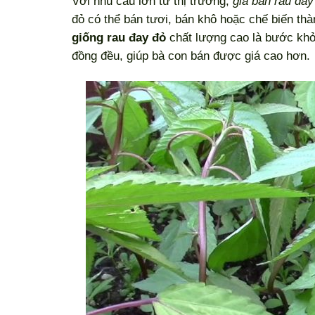
Với nhu cầu lớn từ thị trường,
giá bán rau đay
đỏ có thể bán tươi, bán khô hoặc chế biến thà
giống rau đay đỏ
chất lượng cao là bước khởi
đồng đều, giúp bà con bán được giá cao hơn.