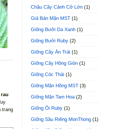
Chậu Cây Cảnh Cở Lớn
(1)
Giá Bán Mận MST
(1)
Giống Bưởi Da Xanh
(1)
Giống Bưởi Ruby
(2)
Giống Cây Ăn Trái
(1)
Giống Cây Hồng Giòn
(1)
Giống Cóc Thái
(1)
Giống Mận Hồng MST
(3)
 rau
Giống Mận Tam Hoa
(2)
Tuy
Giống Ổi Ruby
(1)
 trang
Giống Sầu Riêng MonThong
(1)