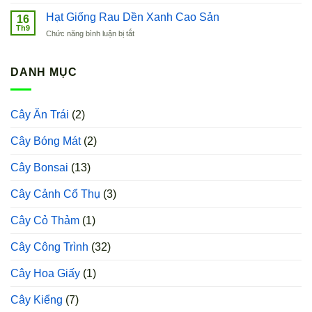
Hạt
Hàn
Giống
Hạt Giống Rau Dền Xanh Cao Sản
Quốc
16
Cải
Th9
ở
Chức năng bình luận bị tắt
Bẹ
Hạt
Xanh
Giống
Baby
Rau
DANH MỤC
Dền
Xanh
Cao
Cây Ăn Trái
(2)
Sản
Cây Bóng Mát
(2)
Cây Bonsai
(13)
Cây Cảnh Cổ Thụ
(3)
Cây Cỏ Thảm
(1)
Cây Công Trình
(32)
Cây Hoa Giấy
(1)
Cây Kiểng
(7)