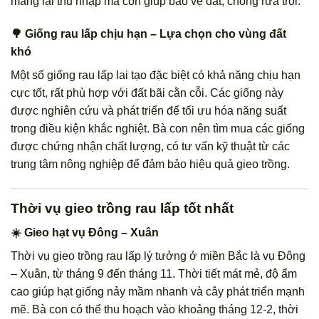
mang lại thu nhập mà còn giúp bảo vệ đất, chống rửa trôi.
🌳 Giống rau lấp chịu hạn – Lựa chọn cho vùng đất
khó
Một số giống rau lấp lai tạo đặc biệt có khả năng chịu hạn
cực tốt, rất phù hợp với đất bãi cằn cỗi. Các giống này
được nghiên cứu và phát triển để tối ưu hóa năng suất
trong điều kiện khắc nghiệt. Bà con nên tìm mua các giống
được chứng nhận chất lượng, có tư vấn kỹ thuật từ các
trung tâm nông nghiệp để đảm bảo hiệu quả gieo trồng.
Thời vụ gieo trồng rau lấp tốt nhất
☀️ Gieo hạt vụ Đông – Xuân
Thời vụ gieo trồng rau lấp lý tưởng ở miền Bắc là vụ Đông
– Xuân, từ tháng 9 đến tháng 11. Thời tiết mát mẻ, độ ẩm
cao giúp hạt giống nảy mầm nhanh và cây phát triển mạnh
mẽ. Bà con có thể thu hoạch vào khoảng tháng 12-2, thời