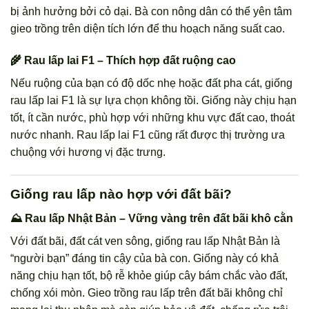
bị ảnh hưởng bởi cỏ dại. Bà con nông dân có thể yên tâm
gieo trồng trên diện tích lớn để thu hoạch năng suất cao.
🌾 Rau lấp lai F1 – Thích hợp đất ruộng cao
Nếu ruộng của bạn có độ dốc nhẹ hoặc đất pha cát, giống
rau lấp lai F1 là sự lựa chọn không tồi. Giống này chịu hạn
tốt, ít cần nước, phù hợp với những khu vực đất cao, thoát
nước nhanh. Rau lấp lai F1 cũng rất được thị trường ưa
chuộng với hương vị đặc trưng.
Giống rau lấp nào hợp với đất bãi?
⛰️ Rau lấp Nhật Bản – Vững vàng trên đất bãi khô cằn
Với đất bãi, đất cát ven sông, giống rau lấp Nhật Bản là
“người bạn” đáng tin cậy của bà con. Giống này có khả
năng chịu hạn tốt, bộ rễ khỏe giúp cây bám chắc vào đất,
chống xói mòn. Gieo trồng rau lấp trên đất bãi không chỉ