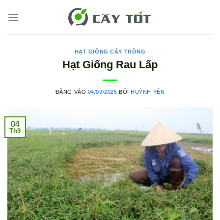
Bỏ
qua
nội
dung
HẠT GIỐNG CÂY TRỒNG
Hạt Giống Rau Lấp
ĐĂNG VÀO
04/09/2025
BỞI
HUỲNH YÊN
04
Th9