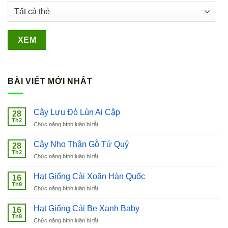
BÀI VIẾT MỚI NHẤT
Cây Lựu Đỏ Lùn Ai Cập
28
Th2
ở
Chức năng bình luận bị tắt
Cây
Lựu
Cây Nho Thân Gỗ Tứ Quý
28
Đỏ
Th2
ở
Chức năng bình luận bị tắt
Lùn
Cây
Ai
Nho
Hạt Giống Cải Xoăn Hàn Quốc
Cập
16
Thân
Th9
ở
Chức năng bình luận bị tắt
Gỗ
Hạt
Tứ
Giống
Hạt Giống Cải Bẹ Xanh Baby
Quý
16
Cải
Th9
ở
Chức năng bình luận bị tắt
Xoăn