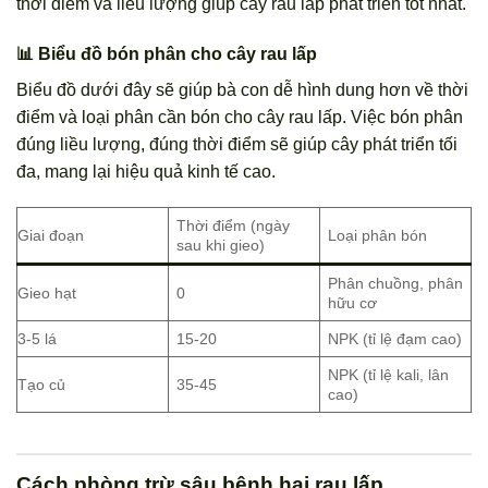
thời điểm và liều lượng giúp cây rau lấp phát triển tốt nhất.
📊 Biểu đồ bón phân cho cây rau lấp
Biểu đồ dưới đây sẽ giúp bà con dễ hình dung hơn về thời
điểm và loại phân cần bón cho cây rau lấp. Việc bón phân
đúng liều lượng, đúng thời điểm sẽ giúp cây phát triển tối
đa, mang lại hiệu quả kinh tế cao.
Thời điểm (ngày
Giai đoạn
Loại phân bón
sau khi gieo)
Phân chuồng, phân
Gieo hạt
0
hữu cơ
3-5 lá
15-20
NPK (tỉ lệ đạm cao)
NPK (tỉ lệ kali, lân
Tạo củ
35-45
cao)
Cách phòng trừ sâu bệnh hại rau lấp