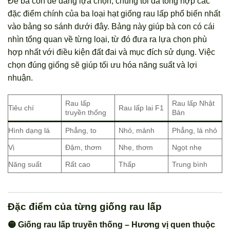
Để bà con dễ dàng lựa chọn, chúng tôi đã tổng hợp các
đặc điểm chính của ba loại hạt giống rau lấp phổ biến nhất
vào bảng so sánh dưới đây. Bảng này giúp bà con có cái
nhìn tổng quan về từng loại, từ đó đưa ra lựa chọn phù
hợp nhất với điều kiện đất đai và mục đích sử dụng. Việc
chọn đúng giống sẽ giúp tối ưu hóa năng suất và lợi
nhuận.
Rau lấp
Rau lấp Nhật
Tiêu chí
Rau lấp lai F1
truyền thống
Bản
Hình dạng lá
Phẳng, to
Nhỏ, mảnh
Phẳng, lá nhỏ
Vị
Đậm, thơm
Nhẹ, thơm
Ngọt nhẹ
Năng suất
Rất cao
Thấp
Trung bình
Đặc điểm của từng giống rau lấp
🟡 Giống rau lấp truyền thống – Hương vị quen thuộc