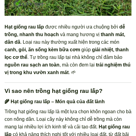
Hạt giống rau lấp
được nhiều người ưa chuộng bởi
dễ
trồng, nhanh thu hoạch
và mang hương vị
thanh mát,
dân dã
. Loại rau này thường xuất hiện trong các món
canh, gỏi, ăn sống kèm bữa cơm
giúp
giải nhiệt, thanh
lọc cơ thể
. Tự trồng rau lấp tại nhà không chỉ đảm bảo
nguồn rau sạch an toàn
, mà còn đem lại
trải nghiệm thú
vị trong khu vườn xanh mát
. 🌱
Vì sao nên trồng hạt giống rau lấp?
🌾 Hạt giống rau lấp – Món quà của đất lành
Trồng hạt giống rau lấp là một lựa chọn khôn ngoan cho bà
con nông dân. Loại cây này không chỉ dễ trồng mà còn
mang lại nhiều lợi ích kinh tế và cải tạo đất.
Hạt giống rau
lấp
có khả năng thích nghi tốt với nhiều loại đất, từ đất bãi