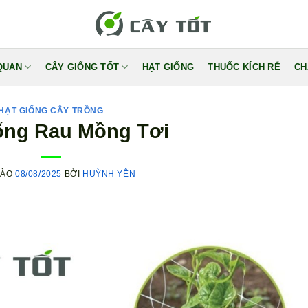
QUAN
CÂY GIỐNG TỐT
HẠT GIỐNG
THUỐC KÍCH RỄ
CH
HẠT GIỐNG CÂY TRỒNG
ống Rau Mồng Tơi
VÀO
08/08/2025
BỞI
HUỲNH YÊN