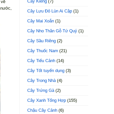
Cây Kiểng
(7)
 về
 nước,
Cây Lựu Đỏ Lùn Ai Cập
(1)
Cây Mai Xoắn
(1)
Cây Nho Thân Gỗ Tứ Quý
(1)
Cây Sầu Riêng
(2)
Cây Thuốc Nam
(21)
Cây Tiểu Cảnh
(14)
Cây Tốt tuyển dụng
(3)
Cây Trong Nhà
(4)
Cây Trứng Gà
(2)
Cây Xanh Tổng Hợp
(155)
Chậu Cây Cảnh
(6)