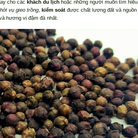
 hay cho các
khách du lịch
hoặc những người muốn tìm hiểu
thời vụ gieo trồng
,
kiểm soát
được chất lượng đất và nguồn
 và hương vị đậm đà nhất.