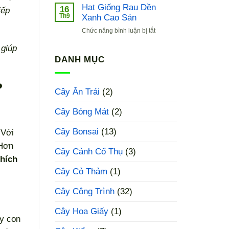
Giống
Hạt Giống Rau Dền
16
iếp
Cải
Th9
Xanh Cao Sản
Bẹ
ở
Chức năng bình luận bị tắt
Xanh
Hạt
Baby
 giúp
Giống
Rau
DANH MỤC
Dền
Xanh
?
Cao
Cây Ăn Trái
(2)
Sản
Cây Bóng Mát
(2)
Cây Bonsai
(13)
 Với
 Hơn
Cây Cảnh Cổ Thụ
(3)
thích
Cây Cỏ Thảm
(1)
Cây Công Trình
(32)
Cây Hoa Giấy
(1)
ây con