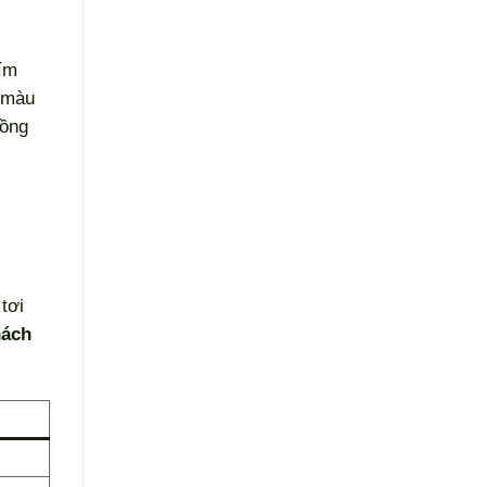
tím
ó màu
đồng
tơi
hách