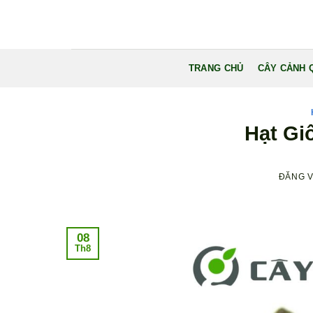
Bỏ
qua
nội
dung
TRANG CHỦ
CÂY CẢNH 
Hạt Gi
ĐĂNG 
08
Th8