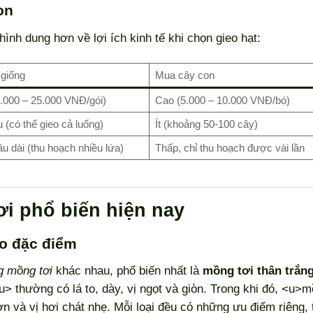
on
ình dung hơn về lợi ích kinh tế khi chọn gieo hạt:
 giống
Mua cây con
.000 – 25.000 VNĐ/gói)
Cao (5.000 – 10.000 VNĐ/bó)
 (có thể gieo cả luống)
Ít (khoảng 50-100 cây)
âu dài (thu hoạch nhiều lứa)
Thấp, chỉ thu hoạch được vài lần
ơi phổ biến hiện nay
eo đặc điểm
g mồng tơi
khác nhau, phổ biến nhất là
mồng tơi thân trắn
u> thường có lá to, dày, vị ngọt và giòn. Trong khi đó, <u>
n và vị hơi chát nhẹ. Mỗi loại đều có những ưu điểm riêng, 