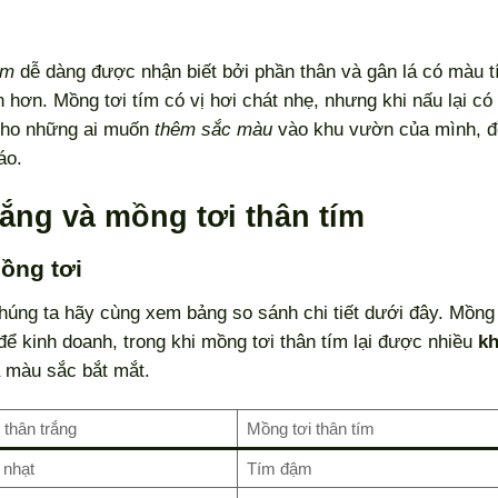
ím
dễ dàng được nhận biết bởi phần thân và gân lá có màu 
 hơn. Mồng tơi tím có vị hơi chát nhẹ, nhưng khi nấu lại c
ị cho những ai muốn
thêm sắc màu
vào khu vườn của mình, 
áo.
rắng và mồng tơi thân tím
mồng tơi
húng ta hãy cùng xem bảng so sánh chi tiết dưới đây. Mồng 
ể kinh doanh, trong khi mồng tơi thân tím lại được nhiều
k
à màu sắc bắt mắt.
 thân trắng
Mồng tơi thân tím
 nhạt
Tím đậm