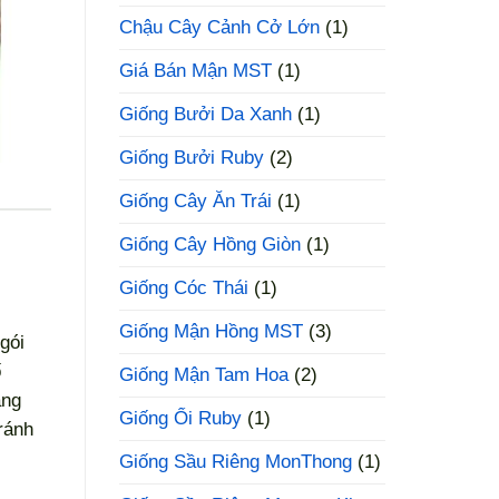
Chậu Cây Cảnh Cở Lớn
(1)
Giá Bán Mận MST
(1)
Giống Bưởi Da Xanh
(1)
Giống Bưởi Ruby
(2)
Giống Cây Ăn Trái
(1)
Giống Cây Hồng Giòn
(1)
Giống Cóc Thái
(1)
Giống Mận Hồng MST
(3)
gói
ố
Giống Mận Tam Hoa
(2)
ăng
Giống Ổi Ruby
(1)
ránh
Giống Sầu Riêng MonThong
(1)