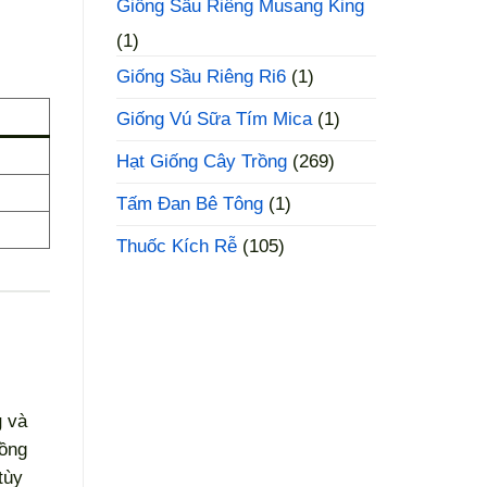
Giống Sầu Riêng Musang King
(1)
Giống Sầu Riêng Ri6
(1)
Giống Vú Sữa Tím Mica
(1)
Hạt Giống Cây Trồng
(269)
Tấm Đan Bê Tông
(1)
Thuốc Kích Rễ
(105)
g
và
mồng
tùy