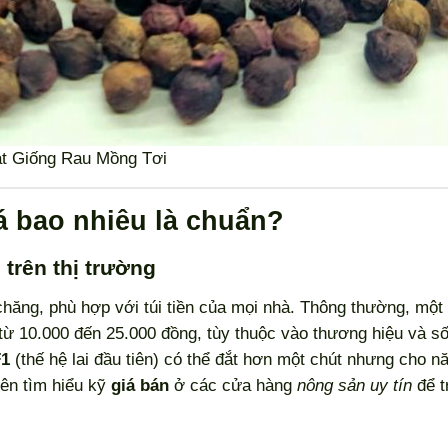
t Giống Rau Mồng Tơi
á bao nhiêu là chuẩn?
 trên thị trường
chăng, phù hợp với túi tiền của mọi nhà. Thông thường, một 
từ 10.000 đến 25.000 đồng, tùy thuộc vào thương hiệu và s
F1
(thế hệ lai đầu tiên) có thể đắt hơn một chút nhưng cho n
ên tìm hiểu kỹ
giá bán
ở các cửa hàng
nông sản uy tín
để t