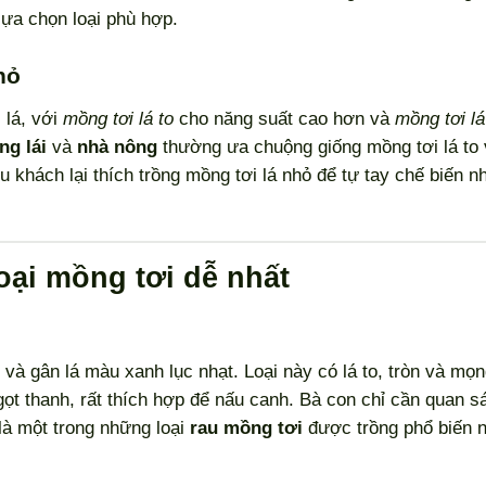
lựa chọn loại phù hợp.
hỏ
 lá, với
mồng tơi lá to
cho năng suất cao hơn và
mồng tơi l
ng lái
và
nhà nông
thường ưa chuộng giống mồng tơi lá to 
u khách lại thích trồng mồng tơi lá nhỏ để tự tay chế biến 
oại mồng tơi dễ nhất
 và gân lá màu xanh lục nhạt. Loại này có lá to, tròn và mọ
gọt thanh, rất thích hợp để nấu canh. Bà con chỉ cần quan s
là một trong những loại
rau mồng tơi
được trồng phổ biến n