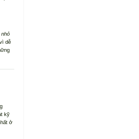
á nhỏ
vì dễ
những
ng
át kỹ
hất ở