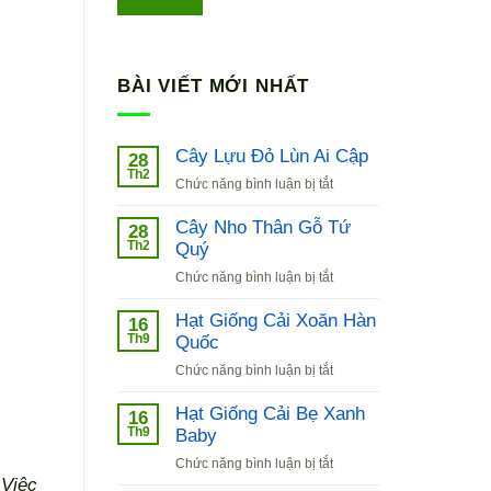
BÀI VIẾT MỚI NHẤT
Cây Lựu Đỏ Lùn Ai Cập
28
Th2
ở
Chức năng bình luận bị tắt
Cây
Lựu
Cây Nho Thân Gỗ Tứ
28
Đỏ
Th2
Quý
Lùn
ở
Chức năng bình luận bị tắt
Ai
Cây
Cập
Nho
Hạt Giống Cải Xoăn Hàn
16
Thân
Th9
Quốc
Gỗ
ở
Chức năng bình luận bị tắt
Tứ
Hạt
Quý
Giống
Hạt Giống Cải Bẹ Xanh
16
Cải
Th9
Baby
Xoăn
ở
Chức năng bình luận bị tắt
Hàn
Hạt
 Việc
Quốc