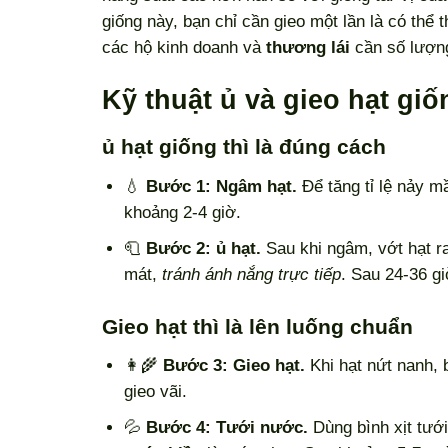
giống này, bạn chỉ cần gieo một lần là có thể
các hộ kinh doanh và
thương lái
cần số lượng
Kỹ thuật ủ và gieo hạt giố
ủ hạt giống thì là đúng cách
💧
Bước 1: Ngâm hạt.
Để tăng tỉ lệ nảy 
khoảng 2-4 giờ.
🧻
Bước 2: ủ hạt.
Sau khi ngâm, vớt hạt ra
mát,
tránh ánh nắng trực tiếp
. Sau 24-36 gi
Gieo hạt thì là lên luống chuẩn
👩‍🌾
Bước 3: Gieo hạt.
Khi hạt nứt nanh, 
gieo vãi.
💦
Bước 4: Tưới nước.
Dùng bình xịt tướ