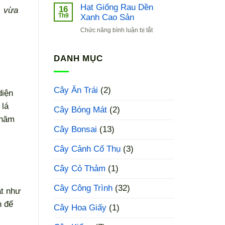
Giống
Hạt Giống Rau Dền
16
, vừa
Cải
Th9
Xanh Cao Sản
Bẹ
ở
Chức năng bình luận bị tắt
Xanh
Hạt
Baby
Giống
Rau
DANH MỤC
Dền
Xanh
Cao
Cây Ăn Trái
(2)
diện
Sản
 lá
Cây Bóng Mát
(2)
 năm
Cây Bonsai
(13)
Cây Cảnh Cổ Thụ
(3)
Cây Cỏ Thảm
(1)
Cây Công Trình
(32)
ặt như
n để
Cây Hoa Giấy
(1)