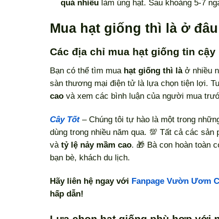
quá nhiều
làm úng hạt. Sau khoảng 5-7 ngà
Mua hạt giống thì là ở đâu
Các địa chỉ mua hạt giống tin cậy
Bạn có thể tìm mua
hạt giống thì là
ở nhiều n
sàn thương mại điện tử là lựa chọn tiện lợi. 
cao
và xem các bình luận của người mua trư
Cây Tốt
– Chúng tôi tự hào là một trong nhữn
dùng trong nhiều năm qua. 💯 Tất cả các sản
và
tỷ lệ nảy mầm cao
. 🎁 Bà con hoàn toàn 
bạn bè, khách du lịch.
Hãy liên hệ ngay với
Fanpage Vườn Ươm C
hấp dẫn!
Lựa chọn hạt giống phù hợp với 