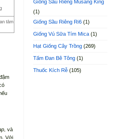
Giống Sầu Riêng Musang King
g
(1)
Giống Sầu Riêng Ri6
(1)
uan tâm
Giống Vú Sữa Tím Mica
(1)
Hạt Giống Cây Trồng
(269)
Tấm Đan Bê Tông
(1)
Thuốc Kích Rễ
(105)
 đậm
có
nếu
ạp
, và
n. Với