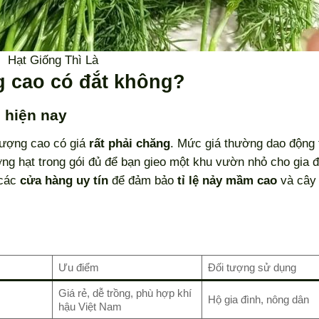
Hạt Giống Thì Là
ng cao có đắt không?
g hiện nay
 lượng cao có giá
rất phải chăng
. Mức giá thường dao động 
ng hạt trong gói đủ để bạn gieo một khu vườn nhỏ cho gia đ
 các
cửa hàng uy tín
để đảm bảo
tỉ lệ nảy mầm cao
và cây 
Ưu điểm
Đối tượng sử dụng
Giá rẻ, dễ trồng, phù hợp khí
Hộ gia đình, nông dân
hậu Việt Nam