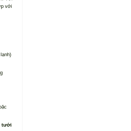
ợp với
 lạnh)
ng
hoặc
 tưới