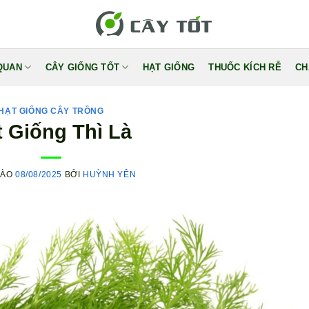
QUAN
CÂY GIỐNG TỐT
HẠT GIỐNG
THUỐC KÍCH RỄ
CH
HẠT GIỐNG CÂY TRỒNG
t Giống Thì Là
VÀO
08/08/2025
BỞI
HUỲNH YÊN