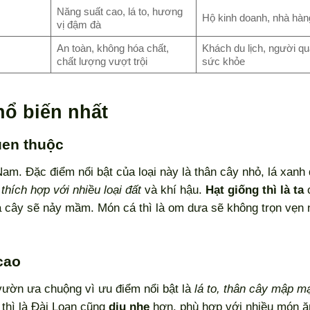
Năng suất cao, lá to, hương
Hộ kinh doanh, nhà hàn
vị đậm đà
An toàn, không hóa chất,
Khách du lịch, người q
chất lượng vượt trội
sức khỏe
phổ biến nhất
uen thuộc
Nam. Đặc điểm nổi bật của loại này là thân cây nhỏ, lá xanh
,
thích hợp với nhiều loại đất
và khí hậu.
Hạt giống thì là ta
là cây sẽ nảy mầm. Món cá thì là om dưa sẽ không trọn vẹn 
 cao
ườn ưa chuộng vì ưu điểm nổi bật là
lá to, thân cây mập m
 thì là Đài Loan cũng
dịu nhẹ
hơn, phù hợp với nhiều món ă