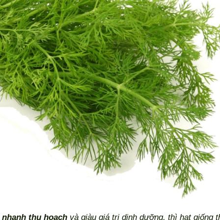
, nhanh thu hoạch
và giàu giá trị dinh dưỡng, thì hạt giống th