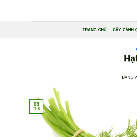
Bỏ
qua
nội
dung
TRANG CHỦ
CÂY CẢNH 
Hạ
ĐĂNG 
08
Th8