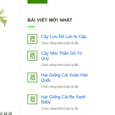
BÀI VIẾT MỚI NHẤT
Cây Lựu Đỏ Lùn Ai Cập
28
Th2
ở
Chức năng bình luận bị tắt
Cây
Lựu
Cây Nho Thân Gỗ Tứ
28
Đỏ
Th2
Quý
Lùn
ở
Chức năng bình luận bị tắt
Ai
Cây
Cập
Nho
Hạt Giống Cải Xoăn Hàn
16
Thân
Th9
Quốc
Gỗ
ở
Chức năng bình luận bị tắt
Tứ
Hạt
Quý
Giống
Hạt Giống Cải Bẹ Xanh
16
Cải
Th9
Baby
Xoăn
ở
Chức năng bình luận bị tắt
Hàn
Hạt
ì là là
Quốc