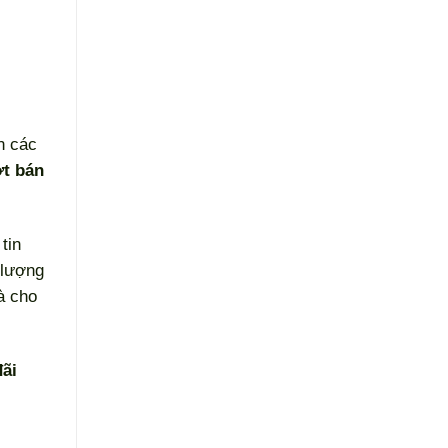
n các
ợt bán
tin
 lượng
à cho
đãi