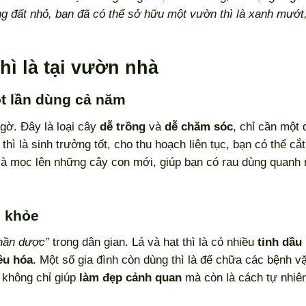
g đất nhỏ, bạn đã có thể sở hữu một vườn thì là xanh mướt
thì là tại vườn nhà
một lần dùng cả năm
 ngờ. Đây là loại cây
dễ trồng
và
dễ chăm sóc
, chỉ cần một 
hì là sinh trưởng tốt, cho thu hoạch liên tục, bạn có thể cắt
 và mọc lên những cây con mới, giúp bạn có rau dùng quanh
c khỏe
hần dược”
trong dân gian. Lá và hạt thì là có nhiều
tinh dầu
iêu hóa
. Một số gia đình còn dùng thì là để chữa các bệnh v
 không chỉ giúp
làm đẹp cảnh quan
mà còn là cách tự nhiê