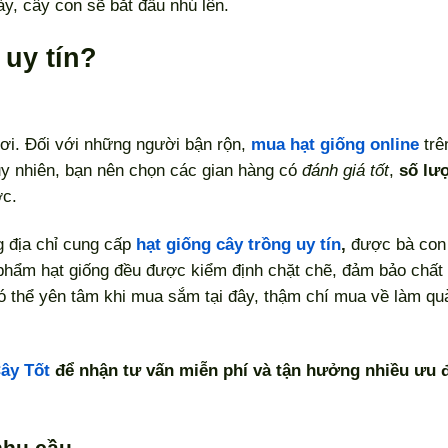
y, cây con sẽ bắt đầu nhú lên.
 uy tín?
ơi. Đối với những người bận rộn,
mua hạt giống online
trê
Tuy nhiên, bạn nên chọn các gian hàng có
đánh giá tốt
,
số lư
ớc.
g địa chỉ cung cấp
hạt giống cây trồng uy tín
,
được bà con 
 phẩm hạt giống đều được kiểm định chặt chẽ, đảm bảo chất
có thể yên tâm khi mua sắm tại đây, thậm chí mua về làm qu
ây Tốt
để nhận tư vấn miễn phí và tận hưởng nhiều ưu 
nhu cầu