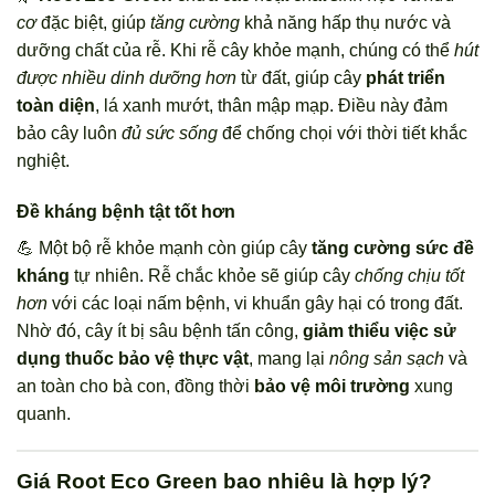
cơ
đặc biệt, giúp
tăng cường
khả năng hấp thụ nước và
dưỡng chất của rễ. Khi rễ cây khỏe mạnh, chúng có thể
hút
được nhiều dinh dưỡng hơn
từ đất, giúp cây
phát triển
toàn diện
, lá xanh mướt, thân mập mạp. Điều này đảm
bảo cây luôn
đủ sức sống
để chống chọi với thời tiết khắc
nghiệt.
Đề kháng bệnh tật tốt hơn
💪 Một bộ rễ khỏe mạnh còn giúp cây
tăng cường sức đề
kháng
tự nhiên. Rễ chắc khỏe sẽ giúp cây
chống chịu tốt
hơn
với các loại nấm bệnh, vi khuẩn gây hại có trong đất.
Nhờ đó, cây ít bị sâu bệnh tấn công,
giảm thiểu việc sử
dụng thuốc bảo vệ thực vật
, mang lại
nông sản sạch
và
an toàn cho bà con, đồng thời
bảo vệ môi trường
xung
quanh.
Giá Root Eco Green bao nhiêu là hợp lý?