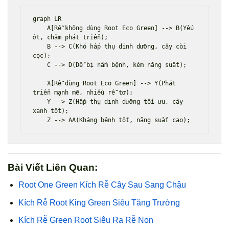
graph LR

    A[Rễ không dùng Root Eco Green] --> B(Yếu 
ớt, chậm phát triển);

    B --> C(Khó hấp thụ dinh dưỡng, cây còi 
cọc);

    C --> D(Dễ bị nấm bệnh, kém năng suất);

    X[Rễ dùng Root Eco Green] --> Y(Phát 
triển mạnh mẽ, nhiều rễ tơ);

    Y --> Z(Hấp thụ dinh dưỡng tối ưu, cây 
xanh tốt);

Bài Viết Liên Quan:
Root One Green Kích Rễ Cây Sau Sang Chậu
Kích Rễ Root King Green Siêu Tăng Trưởng
Kích Rễ Green Root Siêu Ra Rễ Non