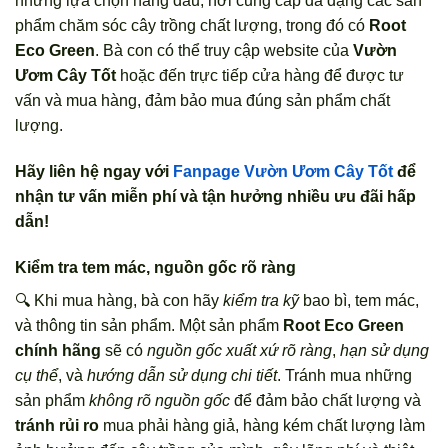
những lựa chọn hàng đầu, nơi cung cấp đa dạng các sản
phẩm chăm sóc cây trồng chất lượng, trong đó có
Root
Eco Green
. Bà con có thể truy cập website của
Vườn
Ươm Cây Tốt
hoặc đến trực tiếp cửa hàng để được tư
vấn và mua hàng, đảm bảo mua đúng sản phẩm chất
lượng.
Hãy liên hệ ngay với
Fanpage Vườn Ươm Cây Tốt
để
nhận tư vấn miễn phí và tận hưởng nhiều ưu đãi hấp
dẫn!
Kiểm tra tem mác, nguồn gốc rõ ràng
🔍 Khi mua hàng, bà con hãy
kiểm tra kỹ
bao bì, tem mác,
và thông tin sản phẩm. Một sản phẩm
Root Eco Green
chính hãng
sẽ có
nguồn gốc xuất xứ rõ ràng
,
hạn sử dụng
cụ thể
, và
hướng dẫn sử dụng chi tiết
. Tránh mua những
sản phẩm
không rõ nguồn gốc
để đảm bảo chất lượng và
tránh rủi ro
mua phải hàng giả, hàng kém chất lượng làm