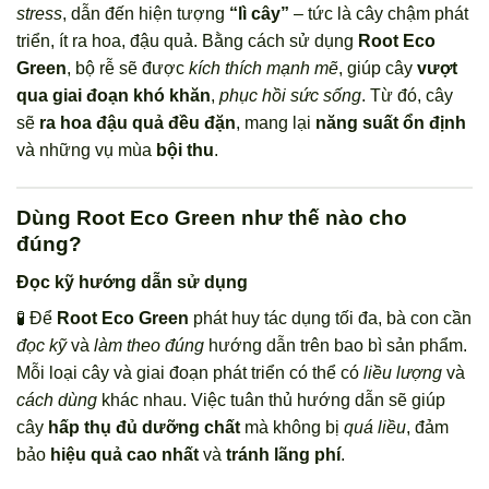
stress
, dẫn đến hiện tượng
“lì cây”
– tức là cây chậm phát
triển, ít ra hoa, đậu quả. Bằng cách sử dụng
Root Eco
Green
, bộ rễ sẽ được
kích thích mạnh mẽ
, giúp cây
vượt
qua giai đoạn khó khăn
,
phục hồi sức sống
. Từ đó, cây
sẽ
ra hoa đậu quả đều đặn
, mang lại
năng suất ổn định
và những vụ mùa
bội thu
.
Dùng Root Eco Green như thế nào cho
đúng?
Đọc kỹ hướng dẫn sử dụng
🧪 Để
Root Eco Green
phát huy tác dụng tối đa, bà con cần
đọc kỹ
và
làm theo đúng
hướng dẫn trên bao bì sản phẩm.
Mỗi loại cây và giai đoạn phát triển có thể có
liều lượng
và
cách dùng
khác nhau. Việc tuân thủ hướng dẫn sẽ giúp
cây
hấp thụ đủ dưỡng chất
mà không bị
quá liều
, đảm
bảo
hiệu quả cao nhất
và
tránh lãng phí
.