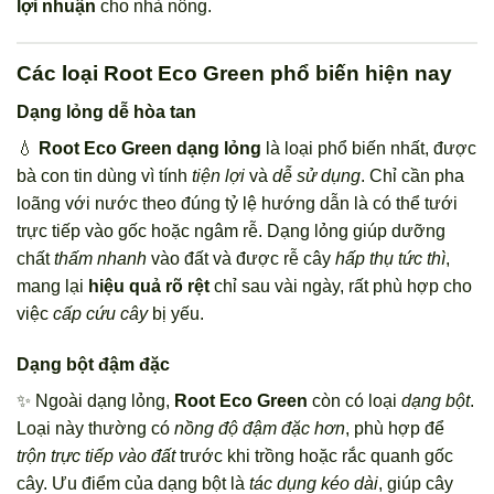
lợi nhuận
cho nhà nông.
Các loại Root Eco Green phổ biến hiện nay
Dạng lỏng dễ hòa tan
💧
Root Eco Green dạng lỏng
là loại phổ biến nhất, được
bà con tin dùng vì tính
tiện lợi
và
dễ sử dụng
. Chỉ cần pha
loãng với nước theo đúng tỷ lệ hướng dẫn là có thể tưới
trực tiếp vào gốc hoặc ngâm rễ. Dạng lỏng giúp dưỡng
chất
thấm nhanh
vào đất và được rễ cây
hấp thụ tức thì
,
mang lại
hiệu quả rõ rệt
chỉ sau vài ngày, rất phù hợp cho
việc
cấp cứu cây
bị yếu.
Dạng bột đậm đặc
✨ Ngoài dạng lỏng,
Root Eco Green
còn có loại
dạng bột
.
Loại này thường có
nồng độ đậm đặc hơn
, phù hợp để
trộn trực tiếp vào đất
trước khi trồng hoặc rắc quanh gốc
cây. Ưu điểm của dạng bột là
tác dụng kéo dài
, giúp cây