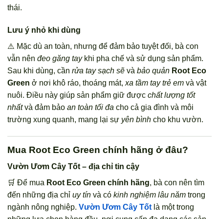
thái.
Lưu ý nhỏ khi dùng
⚠️ Mặc dù an toàn, nhưng để đảm bảo tuyệt đối, bà con
vẫn nên
đeo găng tay
khi pha chế và sử dụng sản phẩm.
Sau khi dùng, cần
rửa tay sạch sẽ
và
bảo quản
Root Eco
Green
ở nơi khô ráo, thoáng mát,
xa tầm tay trẻ em
và vật
nuôi. Điều này giúp sản phẩm giữ được
chất lượng tốt
nhất
và đảm bảo
an toàn tối đa
cho cả gia đình và môi
trường xung quanh, mang lại sự
yên bình
cho khu vườn.
Mua Root Eco Green chính hãng ở đâu?
Vườn Ươm Cây Tốt – địa chỉ tin cậy
🛒 Để mua
Root Eco Green
chính hãng
, bà con nên tìm
đến những địa chỉ
uy tín
và có
kinh nghiệm lâu năm
trong
ngành nông nghiệp.
Vườn Ươm Cây Tốt
là một trong