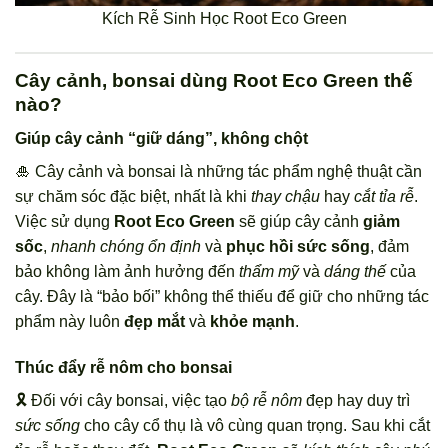
Kích Rễ Sinh Học Root Eco Green
Cây cảnh, bonsai dùng Root Eco Green thế
nào?
Giúp cây cảnh “giữ dáng”, không chột
🎍 Cây cảnh và bonsai là những tác phẩm nghệ thuật cần
sự chăm sóc đặc biệt, nhất là khi
thay chậu
hay
cắt tỉa rễ
.
Việc sử dụng
Root Eco Green
sẽ giúp cây cảnh
giảm
sốc
,
nhanh chóng ổn định
và
phục hồi sức sống
, đảm
bảo không làm ảnh hưởng đến
thẩm mỹ
và
dáng thế
của
cây. Đây là “bảo bối” không thể thiếu để giữ cho những tác
phẩm này luôn
đẹp mắt
và
khỏe mạnh
.
Thúc đẩy rễ nôm cho bonsai
🎗️ Đối với cây bonsai, việc tạo
bộ rễ nôm
đẹp hay duy trì
sức sống
cho cây cổ thụ là vô cùng quan trọng. Sau khi cắt