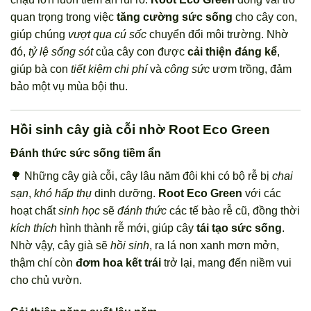
quan trọng trong việc
tăng cường sức sống
cho cây con,
giúp chúng
vượt qua cú sốc
chuyển đổi môi trường. Nhờ
đó,
tỷ lệ sống sót
của cây con được
cải thiện đáng kể
,
giúp bà con
tiết kiệm chi phí
và
công sức
ươm trồng, đảm
bảo một vụ mùa bội thu.
Hồi sinh cây già cỗi nhờ Root Eco Green
Đánh thức sức sống tiềm ẩn
🌳 Những cây già cỗi, cây lâu năm đôi khi có bộ rễ bị
chai
sạn
,
khó hấp thụ
dinh dưỡng.
Root Eco Green
với các
hoạt chất
sinh học
sẽ
đánh thức
các tế bào rễ cũ, đồng thời
kích thích
hình thành rễ mới, giúp cây
tái tạo sức sống
.
Nhờ vậy, cây già sẽ
hồi sinh
, ra lá non xanh mơn mởn,
thậm chí còn
đơm hoa kết trái
trở lại, mang đến niềm vui
cho chủ vườn.