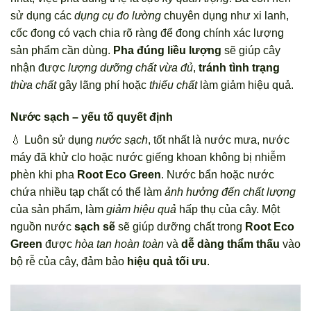
sử dụng các
dụng cụ đo lường
chuyên dụng như xi lanh,
cốc đong có vạch chia rõ ràng để đong chính xác lượng
sản phẩm cần dùng.
Pha đúng liều lượng
sẽ giúp cây
nhận được
lượng dưỡng chất vừa đủ
,
tránh tình trạng
thừa chất
gây lãng phí hoặc
thiếu chất
làm giảm hiệu quả.
Nước sạch – yếu tố quyết định
💧 Luôn sử dụng
nước sạch
, tốt nhất là nước mưa, nước
máy đã khử clo hoặc nước giếng khoan không bị nhiễm
phèn khi pha
Root Eco Green
. Nước bẩn hoặc nước
chứa nhiều tạp chất có thể làm
ảnh hưởng đến chất lượng
của sản phẩm, làm
giảm hiệu quả
hấp thụ của cây. Một
nguồn nước
sạch sẽ
sẽ giúp dưỡng chất trong
Root Eco
Green
được
hòa tan hoàn toàn
và
dễ dàng thẩm thấu
vào
bộ rễ của cây, đảm bảo
hiệu quả tối ưu
.