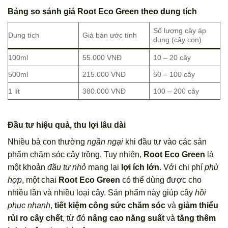
Bảng so sánh giá Root Eco Green theo dung tích
Số lượng cây áp
Dung tích
Giá bán ước tính
dụng (cây con)
100ml
55.000 VNĐ
10 – 20 cây
500ml
215.000 VNĐ
50 – 100 cây
1 lít
380.000 VNĐ
100 – 200 cây
Đầu tư hiệu quả, thu lợi lâu dài
Nhiều bà con thường
ngần ngại
khi đầu tư vào các sản
phẩm chăm sóc cây trồng. Tuy nhiên,
Root Eco Green
là
một khoản
đầu tư nhỏ
mang lại
lợi ích lớn
. Với chi phí
phù
hợp
, một chai
Root Eco Green
có thể dùng được cho
nhiều lần và nhiều loại cây. Sản phẩm này giúp cây
hồi
phục nhanh
,
tiết kiệm công sức chăm sóc
và
giảm thiểu
rủi ro cây chết
, từ đó
nâng cao năng suất
và
tăng thêm