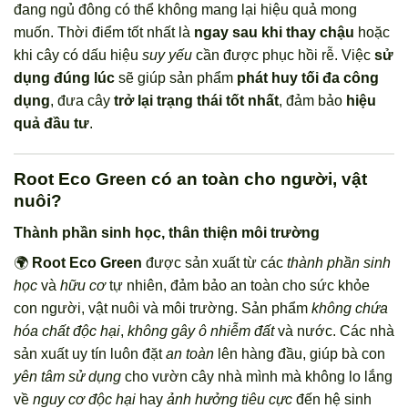
đang ngủ đông có thể không mang lại hiệu quả mong
muốn. Thời điểm tốt nhất là
ngay sau khi thay chậu
hoặc
khi cây có dấu hiệu
suy yếu
cần được phục hồi rễ. Việc
sử
dụng đúng lúc
sẽ giúp sản phẩm
phát huy tối đa công
dụng
, đưa cây
trở lại trạng thái tốt nhất
, đảm bảo
hiệu
quả đầu tư
.
Root Eco Green có an toàn cho người, vật
nuôi?
Thành phần sinh học, thân thiện môi trường
🌍
Root Eco Green
được sản xuất từ các
thành phần sinh
học
và
hữu cơ
tự nhiên, đảm bảo an toàn cho sức khỏe
con người, vật nuôi và môi trường. Sản phẩm
không chứa
hóa chất độc hại
,
không gây ô nhiễm đất
và nước. Các nhà
sản xuất uy tín luôn đặt
an toàn
lên hàng đầu, giúp bà con
yên tâm sử dụng
cho vườn cây nhà mình mà không lo lắng
về
nguy cơ độc hại
hay
ảnh hưởng tiêu cực
đến hệ sinh