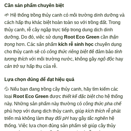
Cần sản phẩm chuyên biệt
🌱 Hệ thống trồng thủy canh có môi trường dinh dưỡng và
cách hấp thụ khác biệt hoàn toàn so với trồng đất. Trong
thủy canh, rễ cây ngập trực tiếp trong dung dịch dinh
dưỡng. Do đó, việc sử dụng
Root Eco Green
cần
thận
trọng
hơn. Các sản phẩm
kích rễ sinh học
chuyên dụng
cho thủy canh sẽ có
công thức riêng biệt
để đảm bảo
tính
tương thích
với môi trường nước, không gây
ngộ độc
hay
cản trở
sự hấp thụ của rễ.
Lựa chọn đúng để đạt hiệu quả
💦 Nếu bạn đang trồng cây thủy canh, hãy tìm kiếm các
loại
Root Eco Green
được
thiết kế đặc biệt
cho hệ thống
này. Những sản phẩm này thường có
công thức pha chế
phù hợp với dung dịch thủy canh, giúp
kích thích rễ
phát
triển mà không làm
thay đổi pH
hay gây
tắc nghẽn
hệ
thống. Việc lựa chọn đúng sản phẩm sẽ giúp cây thủy