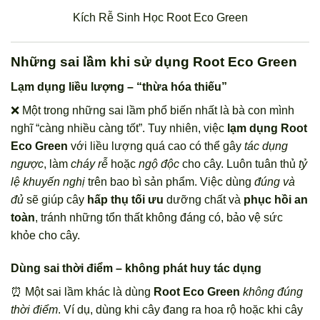
Kích Rễ Sinh Học Root Eco Green
Những sai lầm khi sử dụng Root Eco Green
Lạm dụng liều lượng – “thừa hóa thiếu”
❌ Một trong những sai lầm phổ biến nhất là bà con mình
nghĩ “càng nhiều càng tốt”. Tuy nhiên, việc
lạm dụng Root
Eco Green
với liều lượng quá cao có thể gây
tác dụng
ngược
, làm
cháy rễ
hoặc
ngộ độc
cho cây. Luôn tuân thủ
tỷ
lệ khuyến nghị
trên bao bì sản phẩm. Việc dùng
đúng và
đủ
sẽ giúp cây
hấp thụ tối ưu
dưỡng chất và
phục hồi an
toàn
, tránh những tổn thất không đáng có, bảo vệ sức
khỏe cho cây.
Dùng sai thời điểm – không phát huy tác dụng
⏰ Một sai lầm khác là dùng
Root Eco Green
không đúng
thời điểm
. Ví dụ, dùng khi cây đang ra hoa rộ hoặc khi cây