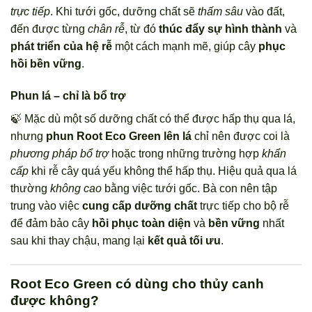
trực tiếp
. Khi tưới gốc, dưỡng chất sẽ
thấm sâu
vào đất,
đến được từng
chân rễ
, từ đó
thúc đẩy sự hình thành
và
phát triển của hệ rễ
một cách mạnh mẽ, giúp cây
phục
hồi bền vững
.
Phun lá – chỉ là bổ trợ
🍃 Mặc dù một số dưỡng chất có thể được hấp thụ qua lá,
nhưng
phun Root Eco Green lên lá
chỉ nên được coi là
phương pháp bổ trợ
hoặc trong những trường hợp
khẩn
cấp
khi rễ cây quá yếu không thể hấp thụ. Hiệu quả qua lá
thường
không cao
bằng việc tưới gốc. Bà con nên tập
trung vào việc
cung cấp dưỡng chất
trực tiếp cho bộ rễ
để đảm bảo cây
hồi phục toàn diện
và
bền vững
nhất
sau khi thay chậu, mang lại
kết quả tối ưu
.
Root Eco Green có dùng cho thủy canh
được không?