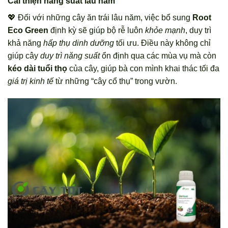
Cải thiện năng suất lâu năm
💖 Đối với những cây ăn trái lâu năm, việc bổ sung
Root
Eco Green
định kỳ sẽ giúp bộ rễ luôn
khỏe mạnh
, duy trì
khả năng
hấp thụ dinh dưỡng
tối ưu. Điều này không chỉ
giúp cây
duy trì năng suất
ổn định qua các mùa vụ mà còn
kéo dài tuổi thọ
của cây, giúp bà con mình khai thác tối đa
giá trị kinh tế
từ những “cây cổ thụ” trong vườn.