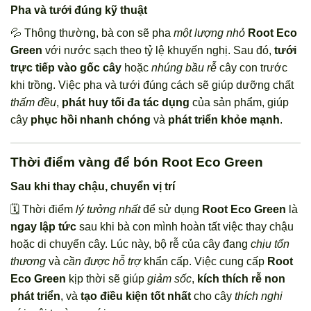
Pha và tưới đúng kỹ thuật
💦 Thông thường, bà con sẽ pha
một lượng nhỏ
Root Eco
Green
với nước sạch theo tỷ lệ khuyến nghị. Sau đó,
tưới
trực tiếp vào gốc cây
hoặc
nhúng bầu rễ
cây con trước
khi trồng. Việc pha và tưới đúng cách sẽ giúp dưỡng chất
thấm đều
,
phát huy tối đa tác dụng
của sản phẩm, giúp
cây
phục hồi nhanh chóng
và
phát triển khỏe mạnh
.
Thời điểm vàng để bón Root Eco Green
Sau khi thay chậu, chuyển vị trí
🗓️ Thời điểm
lý tưởng nhất
để sử dụng
Root Eco Green
là
ngay lập tức
sau khi bà con mình hoàn tất việc thay chậu
hoặc di chuyển cây. Lúc này, bộ rễ của cây đang
chịu tổn
thương
và
cần được hỗ trợ
khẩn cấp. Việc cung cấp
Root
Eco Green
kịp thời sẽ giúp
giảm sốc
,
kích thích rễ non
phát triển
, và
tạo điều kiện tốt nhất
cho cây
thích nghi