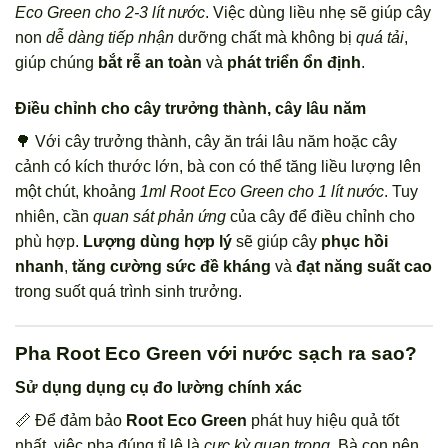
Eco Green cho 2-3 lít nước
. Việc dùng liều nhẹ sẽ giúp cây
non
dễ dàng tiếp nhận
dưỡng chất mà không bị
quá tải
,
giúp chúng
bắt rễ an toàn
và
phát triển ổn định
.
Điều chỉnh cho cây trưởng thành, cây lâu năm
🌳 Với cây trưởng thành, cây ăn trái lâu năm hoặc cây
cảnh có kích thước lớn, bà con có thể tăng liều lượng lên
một chút, khoảng
1ml Root Eco Green cho 1 lít nước
. Tuy
nhiên, cần
quan sát phản ứng
của cây để điều chỉnh cho
phù hợp.
Lượng dùng hợp lý
sẽ giúp cây
phục hồi
nhanh
,
tăng cường sức đề kháng
và
đạt năng suất cao
trong suốt quá trình sinh trưởng.
Pha Root Eco Green với nước sạch ra sao?
Sử dụng dụng cụ đo lường chính xác
📏 Để đảm bảo
Root Eco Green
phát huy hiệu quả tốt
nhất, việc pha đúng tỉ lệ là
cực kỳ quan trọng
. Bà con nên