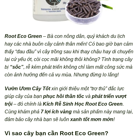
Root Eco Green
–
Bà con nông dân, quý khách du lịch
hay các nhà buôn cây cảnh thân mến! Có bao giờ bạn cảm
thấy “đau đầu” vì cây trồng sau khi thay chậu hay di chuyển
lại cứ yếu ớt, còi cọc mãi không thôi không? Tình trạng cây
bị
“sốc”
, rễ kém phát triển không chỉ làm mất công sức mà
còn ảnh hưởng đến cả vụ mùa. Nhưng đừng lo lắng!
Vườn Ươm Cây Tốt
xin giới thiệu một “trợ thủ” đắc lực
giúp cây của bạn
phục hồi thần tốc
và
phát triển vượt
trội
– đó chính là
Kích Rễ Sinh Học Root Eco Green
.
Cùng khám phá
7 lợi ích vàng
mà sản phẩm này mang lại,
đảm bảo cây nhà bạn sẽ luôn
xanh tốt mơn mởn
!
Vì sao cây bạn cần Root Eco Green?