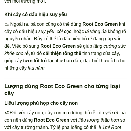
với môi trường mới.
Khi cây có dấu hiệu suy yếu
📉 Ngoài ra, bà con cũng có thể dùng
Root Eco Green
khi
cây có dấu hiệu
suy yếu
,
còi cọc
, hoặc
lá vàng úa
không rõ
nguyên nhân. Đây có thể là dấu hiệu bộ rễ đang gặp vấn
đề. Việc bổ sung
Root Eco Green
sẽ giúp
tăng cường sức
khỏe cho rễ
, từ đó
cải thiện tổng thể
tình trạng của cây,
giúp cây
tươi tốt trở lại
như ban đầu, đặc biệt hữu ích cho
những cây
lâu năm
.
Lượng dùng Root Eco Green cho từng loại
cây
Liều lượng phù hợp cho cây non
👶 Đối với cây non, cây con mới trồng, bộ rễ còn
yếu ớt
, bà
con nên dùng
Root Eco Green
với
liều lượng thấp hơn
so
với cây trưởng thành. Tỷ lệ pha loãng có thể là
1ml Root