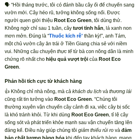
🗣️ “Hồi tháng trước, tôi có đánh bầu cây ổi để chuyển sang
vườn mới. Cây héo rũ, tưởng không sống nổi. Được
người quen giới thiệu
Root Eco Green
, tôi dùng thử.
Không ngờ chỉ sau 1 tuần, cây
tươi tỉnh hẳn
, lá xanh non
mơn mởn. Đúng là “
Thuốc kích rễ
“
thần kỳ!”, anh Tám,
một chủ vườn cây ăn trái ở Tiền Giang chia sẻ với niềm
vui. Những câu chuyện
thực tế
từ bà con nông dân là minh
chứng rõ nhất cho
hiệu quả vượt trội
của
Root Eco
Green
.
Phản hồi tích cực từ khách hàng
👍 Không chỉ nhà nông, mà cả
khách du lịch
và
thương lái
cũng rất tin tưởng vào
Root Eco Green
. “Chúng tôi
thường xuyên vận chuyển cây cảnh đi xa, việc cây bị sốc
là khó tránh khỏi. Từ khi dùng
Root Eco Green
, tỉ lệ cây
sống sót và phát triển khỏe mạnh sau vận chuyển tăng lên
đáng kể. Điều này giúp chúng tôi
giảm thiểu rủi ro
và
đảm
bảo chất lượng hàng hóa
khi đến tay khách hàng, mang