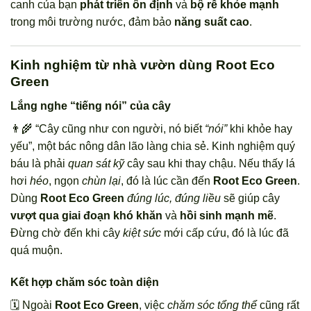
canh của bạn
phát triển ổn định
và
bộ rễ khỏe mạnh
trong môi trường nước, đảm bảo
năng suất cao
.
Kinh nghiệm từ nhà vườn dùng Root Eco
Green
Lắng nghe “tiếng nói” của cây
👨‍🌾 “Cây cũng như con người, nó biết
“nói”
khi khỏe hay
yếu”, một bác nông dân lão làng chia sẻ. Kinh nghiệm quý
báu là phải
quan sát kỹ
cây sau khi thay chậu. Nếu thấy lá
hơi
héo
, ngọn
chùn lại
, đó là lúc cần đến
Root Eco Green
.
Dùng
Root Eco Green
đúng lúc, đúng liều
sẽ giúp cây
vượt qua giai đoạn khó khăn
và
hồi sinh mạnh mẽ
.
Đừng chờ đến khi cây
kiệt sức
mới cấp cứu, đó là lúc đã
quá muộn.
Kết hợp chăm sóc toàn diện
🗓️ Ngoài
Root Eco Green
, việc
chăm sóc tổng thể
cũng rất