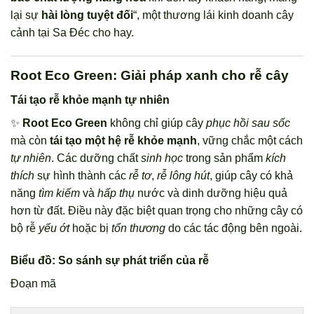
lại sự
hài lòng tuyệt đối
“, một thương lái kinh doanh cây
cảnh tại Sa Đéc cho hay.
Root Eco Green: Giải pháp xanh cho rễ cây
Tái tạo rễ khỏe mạnh tự nhiên
✨
Root Eco Green
không chỉ giúp cây
phục hồi sau sốc
mà còn
tái tạo một hệ rễ khỏe mạnh
, vững chắc một cách
tự nhiên
. Các dưỡng chất
sinh học
trong sản phẩm
kích
thích
sự hình thành các
rễ tơ
,
rễ lông hút
, giúp cây có khả
năng
tìm kiếm
và
hấp thụ
nước và dinh dưỡng hiệu quả
hơn từ đất. Điều này đặc biệt quan trọng cho những cây có
bộ rễ
yếu ớt
hoặc bị
tổn thương
do các tác động bên ngoài.
Biểu đồ: So sánh sự phát triển của rễ
Đoạn mã