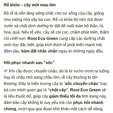
Rễ khỏe – cây mới mau lớn
Bộ rễ là
nền tảng vững chắc
cho sự sống của cây, giống
như móng nhà vậy bà con. Rễ có khỏe thì mới
hút được
nước
và
chất dinh dưỡng
từ đất để nuôi toàn bộ thân, lá,
hoa, quả. Nếu rễ yếu, cây sẽ còi cọc, chậm phát triển, thậm
chí
chết non
.
Root Eco Green
cung cấp các dưỡng chất
sinh học
đặc biệt, giúp
kích thích rễ
phát triển mạnh mẽ,
đâm sâu,
bám đất chắc chắn
ngay từ những ngày đầu.
Hồi phục nhanh sau “sốc”
🌱 Khi cây được
chuyển chậu
, dù là từ vườn ươm ra ruộng
hay từ chậu nhỏ sang chậu lớn, rễ cây thường bị
tổn
thương
. Đây là hiện tượng cây bị “
sốc chuyển chậu
” hay
bà con mình quen gọi là
“chột cây”
.
Root Eco Green
sẽ
là
liều thuốc bổ
, giúp cây
giảm thiểu tối đa
tình trạng này,
đảm bảo cây không bị suy yếu mà còn
phục hồi nhanh
chóng
, vượt qua giai đoạn khó khăn một cách dễ dàng.