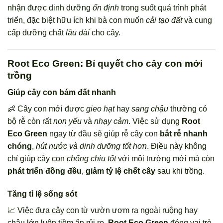
nhận được dinh dưỡng
ổn định
trong suốt quá trình phát
triển, đặc biệt hữu ích khi bà con muốn
cải tạo đất
và cung
cấp dưỡng chất
lâu dài
cho cây.
Root Eco Green: Bí quyết cho cây con mới
trồng
Giúp cây con bám đất nhanh
👶 Cây con mới được
gieo hạt
hay
sang chậu
thường có
bộ rễ còn rất
non yếu
và
nhạy cảm
. Việc sử dụng
Root
Eco Green
ngay từ đầu sẽ giúp rễ cây con
bắt rễ nhanh
chóng
,
hút nước và dinh dưỡng tốt hơn
. Điều này không
chỉ giúp cây con
chống chịu tốt
với môi trường mới mà còn
phát triển đồng đều
,
giảm tỷ lệ chết cây
sau khi trồng.
Tăng tỉ lệ sống sót
📈 Việc đưa cây con từ vườn ươm ra ngoài ruộng hay
chậu lớn luôn tiềm ẩn rủi ro.
Root Eco Green
đóng vai trò