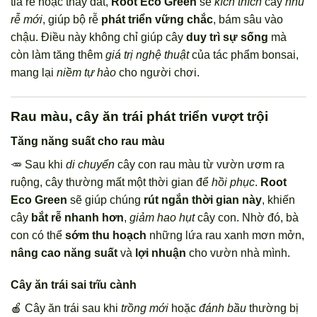
tỉa rễ hoặc thay đất,
Root Eco Green
sẽ
kích thích
cây
nhú
rễ mới
, giúp bộ rễ
phát triển vững chắc
, bám sâu vào
chậu. Điều này không chỉ giúp cây
duy trì sự sống
mà
còn làm tăng thêm
giá trị nghệ thuật
của tác phẩm bonsai,
mang lại
niềm tự hào
cho người chơi.
Rau màu, cây ăn trái phát triển vượt trội
Tăng năng suất cho rau màu
🥕 Sau khi
di chuyển
cây con rau màu từ vườn ươm ra
ruộng, cây thường mất một thời gian để
hồi phục
.
Root
Eco Green
sẽ giúp chúng
rút ngắn thời gian này
, khiến
cây
bắt rễ nhanh hơn
,
giảm hao hụt
cây con. Nhờ đó, bà
con có thể
sớm thu hoạch
những lứa rau xanh mơn mởn,
nâng cao năng suất
và
lợi nhuận
cho vườn nhà mình.
Cây ăn trái sai trĩu cành
🍎 Cây ăn trái sau khi
trồng mới
hoặc
đánh bầu
thường bị