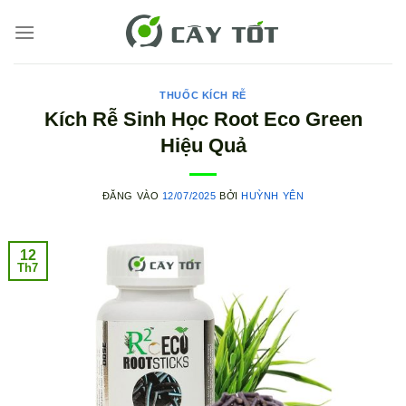
Bỏ
qua
nội
dung
THUỐC KÍCH RỄ
Kích Rễ Sinh Học Root Eco Green
Hiệu Quả
ĐĂNG VÀO
12/07/2025
BỞI
HUỲNH YÊN
12
Th7