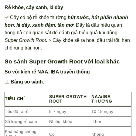
Rễ khỏe, cây xanh, lá dày
✅ Cây có bộ rễ khỏe thường
hút nước, hút phân nhanh
hơn, lá dày, xanh đậm, tán mở
. Đây là dấu hiệu quan
trọng bà con quan sát để đánh giá hiệu quả khi dùng
Super Growth Root
. ⚡ Cây khỏe sẽ ra hoa, đậu trái tốt, hạn
chế rụng trái non.
So sánh Super Growth Root với loại khác
So với kích rễ NAA, IBA truyền thống
📊
Bảng so sánh:
SUPER GROWTH
NAA/IBA
TIÊU CHÍ
ROOT
THƯỜNG
Tốc độ ra rễ
5-7 ngày
10-15 ngày
Số lượng rễ cám
Nhiều, khỏe
Ít hơn
Khả năng chống
Có
Không