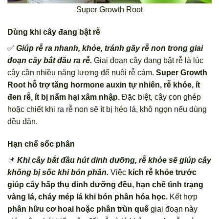
Super Growth Root
Dùng khi cây đang bật rễ
✅
Giúp rễ ra nhanh, khỏe, tránh gãy rễ non trong giai
đoạn cây bắt đầu ra rễ.
Giai đoạn cây đang bật rễ là lúc
cây cần nhiều năng lượng để nuôi rễ cám.
Super Growth
Root hỗ trợ tăng hormone auxin tự nhiên, rễ khỏe, ít
đen rễ, ít bị nấm hại xâm nhập.
Đặc biệt, cây con ghép
hoặc chiết khi ra rễ non sẽ ít bị héo lá, khô ngọn nếu dùng
đều đặn.
Hạn chế sốc phân
📌
Khi cây bắt đầu hút dinh dưỡng, rễ khỏe sẽ giúp cây
không bị sốc khi bón phân.
Việc
kích rễ khỏe trước
giúp cây hấp thụ dinh dưỡng đều, hạn chế tình trạng
vàng lá, cháy mép lá khi bón phân hóa học.
Kết hợp
phân hữu cơ hoai hoặc phân trùn quế
giai đoạn này