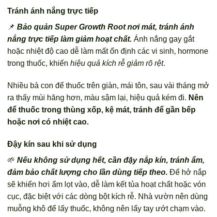
Tránh ánh nắng trực tiếp
📌
Bảo quản Super Growth Root nơi mát, tránh ánh
nắng trực tiếp làm giảm hoạt chất.
Ánh nắng gay gắt
hoặc nhiệt độ cao dễ làm mất ổn định các vi sinh, hormone
trong thuốc, khiến
hiệu quả kích rễ giảm rõ rệt
.
Nhiều bà con để thuốc trên giàn, mái tôn, sau vài tháng mở
ra thấy mùi hăng hơn, màu sậm lại, hiệu quả kém đi.
Nên
để thuốc trong thùng xốp, kệ mát, tránh để gần bếp
hoặc nơi có nhiệt cao.
Đậy kín sau khi sử dụng
🌱
Nếu không sử dụng hết, cần đậy nắp kín, tránh ẩm,
đảm bảo chất lượng cho lần dùng tiếp theo.
Để hở nắp
sẽ khiến hơi ẩm lọt vào, dễ làm kết tủa hoạt chất hoặc vón
cục, đặc biệt với các dòng bột kích rễ. Nhà vườn nên dùng
muỗng khô để lấy thuốc, không nên lấy tay ướt chạm vào.