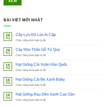
BÀI VIẾT MỚI NHẤT
Cây Lựu Đỏ Lùn Ai Cập
28
Th2
ở
Chức năng bình luận bị tắt
Cây
Lựu
Cây Nho Thân Gỗ Tứ Quý
28
Đỏ
Th2
ở
Chức năng bình luận bị tắt
Lùn
Cây
Ai
Nho
Hạt Giống Cải Xoăn Hàn Quốc
Cập
16
Thân
Th9
ở
Chức năng bình luận bị tắt
Gỗ
Hạt
Tứ
Giống
Hạt Giống Cải Bẹ Xanh Baby
Quý
16
Cải
Th9
ở
Chức năng bình luận bị tắt
Xoăn
Hạt
Hàn
Giống
Hạt Giống Rau Dền Xanh Cao Sản
Quốc
16
Cải
Th9
ở
Chức năng bình luận bị tắt
Bẹ
Hạt
Xanh