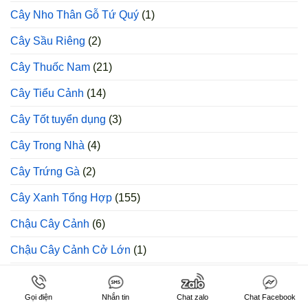
Cây Nho Thân Gỗ Tứ Quý
(1)
Cây Sầu Riêng
(2)
Cây Thuốc Nam
(21)
Cây Tiểu Cảnh
(14)
Cây Tốt tuyển dụng
(3)
Cây Trong Nhà
(4)
Cây Trứng Gà
(2)
Cây Xanh Tổng Hợp
(155)
Chậu Cây Cảnh
(6)
Chậu Cây Cảnh Cở Lớn
(1)
Giá Bán Mận MST
(1)
Gọi điện
Nhắn tin
Chat zalo
Chat Facebook
Giống Bưởi Da Xanh
(1)