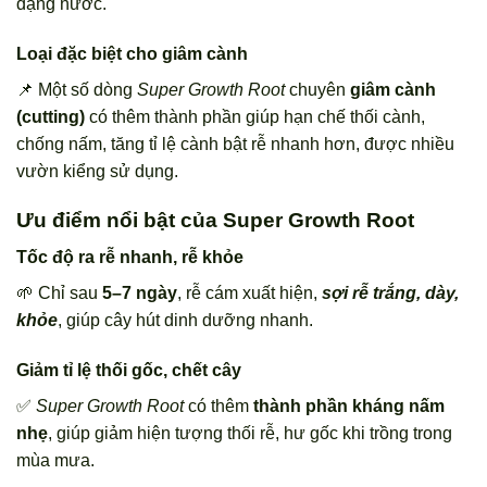
dạng nước.
Loại đặc biệt cho giâm cành
📌 Một số dòng
Super Growth Root
chuyên
giâm cành
(cutting)
có thêm thành phần giúp hạn chế thối cành,
chống nấm, tăng tỉ lệ cành bật rễ nhanh hơn, được nhiều
vườn kiểng sử dụng.
Ưu điểm nổi bật của Super Growth Root
Tốc độ ra rễ nhanh, rễ khỏe
🌱 Chỉ sau
5–7 ngày
, rễ cám xuất hiện,
sợi rễ trắng, dày,
khỏe
, giúp cây hút dinh dưỡng nhanh.
Giảm tỉ lệ thối gốc, chết cây
✅
Super Growth Root
có thêm
thành phần kháng nấm
nhẹ
, giúp giảm hiện tượng thối rễ, hư gốc khi trồng trong
mùa mưa.