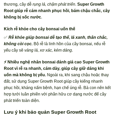
thương, cây dễ
rụng lá, chậm phát triển
.
Super Growth
Root giúp rễ cám nhanh phục hồi, bám chậu chắc, cây
không bị sốc nước
.
Kích rễ khỏe cho cây bonsai uốn thế
✅
Rễ khỏe giúp bonsai dễ tạo thế, lá xanh, thân chắc,
không còi cọc.
Bộ rễ là linh hồn của cây bonsai, nếu rễ
yếu cây sẽ
vàng lá, xơ xác, kém dáng
.
⚡ Nhiều nghệ nhân bonsai đánh giá cao Super Growth
Root vì rễ ra nhanh, cám dày, giúp cây giữ dáng khi
uốn mà không bị yếu.
Ngoài ra, khi sang chậu hoặc thay
đất, sử dụng Super Growth Root giúp cây kiểng nhanh
phục hồi, kháng nấm bệnh, hạn chế úng rễ. Bà con nên kết
hợp tưới luân phiên với phân hữu cơ dạng nước để cây
phát triển toàn diện.
Lưu ý khi bảo quản Super Growth Root