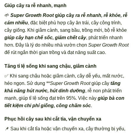
Giúp cây ra rễ nhanh, mạnh
🌱
Super Growth Root
giúp cây
ra rễ nhanh, rễ khỏe, rễ
cám nhiều
, đặc biệt phù hợp cây ăn trái, cây công trình,
cây giống. Khi giâm cành, sang bầu, trồng mới, bộ rễ khỏe
giúp cây hạn chế sốc, giảm chết cây
, phát triển nhanh
hơn. Đây là lý do nhiều nhà vườn chọn
Super Growth Root
để rút ngắn thời gian trồng và đạt năng suất cao.
Tăng tỉ lệ sống khi sang chậu, giâm cành
✅ Khi sang chậu hoặc giâm cành, cây dễ yếu, mất nước,
héo ngọn. Sử dụng **
Super Growth Root
giúp cây
tăng
khả năng hút nước, hút dinh dưỡng
, rễ non phát triển
mạnh, giúp tỉ lệ sống đạt trên 95%. Việc này
giúp bà con
tiết kiệm chi phí giống, công chăm sóc
.
Phục hồi cây sau khi cắt tỉa, vận chuyển xa
📌 Sau khi cắt tỉa hoặc vận chuyển xa, cây thường bị yếu,