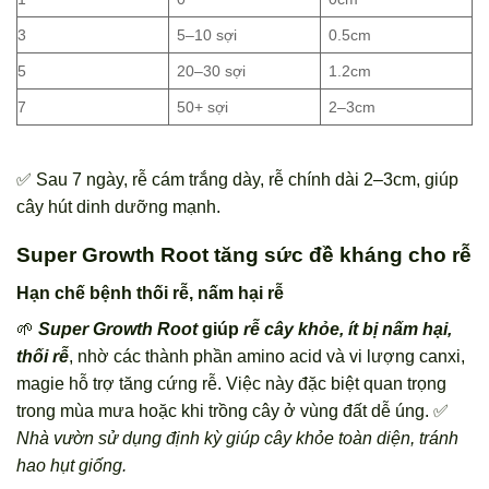
3
5–10 sợi
0.5cm
5
20–30 sợi
1.2cm
7
50+ sợi
2–3cm
✅ Sau 7 ngày, rễ cám trắng dày, rễ chính dài 2–3cm, giúp
cây hút dinh dưỡng mạnh.
Super Growth Root tăng sức đề kháng cho rễ
Hạn chế bệnh thối rễ, nấm hại rễ
🌱
Super Growth Root
giúp
rễ cây khỏe, ít bị nấm hại,
thối rễ
, nhờ các thành phần amino acid và vi lượng canxi,
magie hỗ trợ tăng cứng rễ. Việc này đặc biệt quan trọng
trong mùa mưa hoặc khi trồng cây ở vùng đất dễ úng. ✅
Nhà vườn sử dụng định kỳ giúp cây khỏe toàn diện, tránh
hao hụt giống.