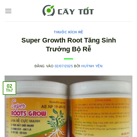
Bỏ
qua
nội
dung
THUỐC KÍCH RỄ
Super Growth Root Tăng Sinh
Trưởng Bộ Rễ
ĐĂNG VÀO
02/07/2025
BỞI
HUỲNH YÊN
02
Th7