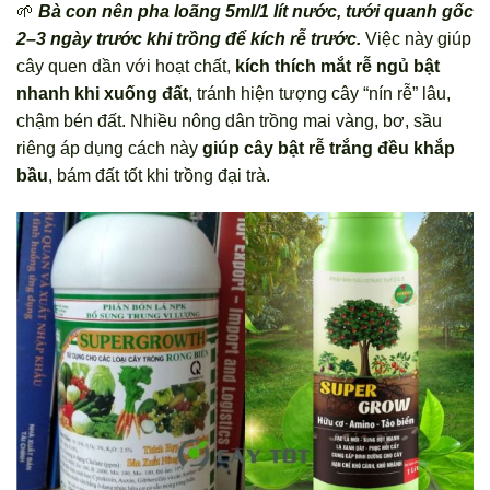
🌱
Bà con nên pha loãng 5ml/1 lít nước, tưới quanh gốc
2–3 ngày trước khi trồng để kích rễ trước.
Việc này giúp
cây quen dần với hoạt chất,
kích thích mắt rễ ngủ bật
nhanh khi xuống đất
, tránh hiện tượng cây “nín rễ” lâu,
chậm bén đất. Nhiều nông dân trồng mai vàng, bơ, sầu
riêng áp dụng cách này
giúp cây bật rễ trắng đều khắp
bầu
, bám đất tốt khi trồng đại trà.