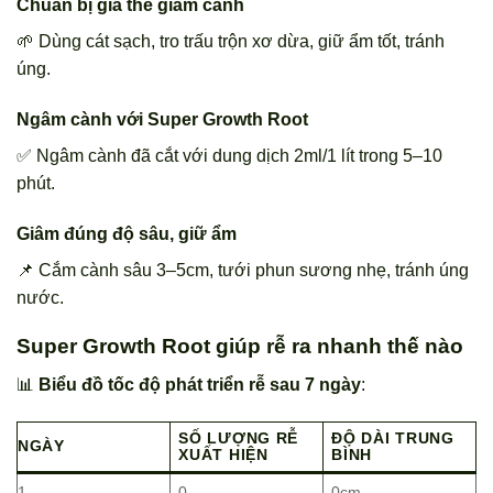
Chuẩn bị giá thể giâm cành
🌱 Dùng cát sạch, tro trấu trộn xơ dừa, giữ ẩm tốt, tránh
úng.
Ngâm cành với Super Growth Root
✅ Ngâm cành đã cắt với dung dịch 2ml/1 lít trong 5–10
phút.
Giâm đúng độ sâu, giữ ẩm
📌 Cắm cành sâu 3–5cm, tưới phun sương nhẹ, tránh úng
nước.
Super Growth Root giúp rễ ra nhanh thế nào
📊
Biểu đồ tốc độ phát triển rễ sau 7 ngày
:
SỐ LƯỢNG RỄ
ĐỘ DÀI TRUNG
NGÀY
XUẤT HIỆN
BÌNH
1
0
0cm