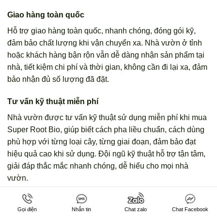
Giao hàng toàn quốc
Hỗ trợ giao hàng toàn quốc, nhanh chóng, đóng gói kỹ,
đảm bảo chất lượng khi vận chuyển xa. Nhà vườn ở tỉnh
hoặc khách hàng bận rộn vẫn dễ dàng nhận sản phẩm tại
nhà, tiết kiệm chi phí và thời gian, không cần đi lại xa, đảm
bảo nhận đủ số lượng đã đặt.
Tư vấn kỹ thuật miễn phí
Nhà vườn được tư vấn kỹ thuật sử dụng miễn phí khi mua
Super Root Bio, giúp biết cách pha liều chuẩn, cách dùng
phù hợp với từng loại cây, từng giai đoạn, đảm bảo đạt
hiệu quả cao khi sử dụng. Đội ngũ kỹ thuật hỗ trợ tận tâm,
giải đáp thắc mắc nhanh chóng, dễ hiểu cho mọi nhà
vườn.
Kết luận: Có nên dùng Super Root Bio cho
cây không
Gọi điện
Nhắn tin
Chat zalo
Chat Facebook