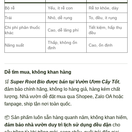
Bộ rễ
Yếu, ít rễ con
Rễ tơ khỏe, dày
Trái
Nhỏ, dễ rụng
To, đều, ít rụng
Chi phí phân thuốc
Tiết kiệm, hấp thụ
Cao, dễ lãng phí
khác
đều
Thấp, không ổn
Năng suất
Cao, ổn định
định
Dễ tìm mua, không khan hàng
🛒
Super Root Bio được bán tại Vườn Ươm Cây Tốt
,
đảm bảo chính hãng, không lo hàng giả, hàng kém chất
lượng. Nhà vườn dễ đặt mua qua Shopee, Zalo OA hoặc
fanpage, ship tận nơi toàn quốc.
📦 Sản phẩm luôn sẵn hàng quanh năm, không khan hiếm,
đảm bảo nhà vườn duy trì lịch sử dụng đều đặn
cho