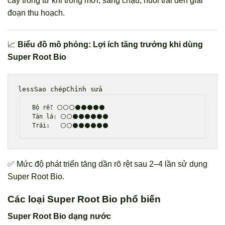
cây trồng từ khi trồng mới, sang chậu, nuôi trái đến giai
đoạn thu hoạch.
📈
Biểu đồ mô phỏng: Lợi ích tăng trưởng khi dùng
Super Root Bio
lessSao chépChỉnh sửa
Bộ rễ: ⚪⚪⚪⚫⚫⚫⚫⚫

Tán lá: ⚪⚪⚫⚫⚫⚫⚫⚫

✅ Mức độ phát triển tăng dần rõ rệt sau 2–4 lần sử dụng
Super Root Bio.
Các loại Super Root Bio phổ biến
Super Root Bio dạng nước