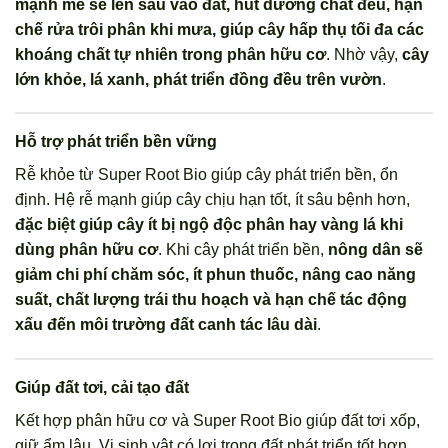
mạnh mẽ sẽ len sâu vào đất, hút dưỡng chất đều, hạn
chế rửa trôi phân khi mưa, giúp cây hấp thụ tối đa các
khoáng chất tự nhiên trong phân hữu cơ
. Nhờ vậy,
cây
lớn khỏe, lá xanh, phát triển đồng đều trên vườn
.
Hỗ trợ phát triển bền vững
Rễ khỏe từ Super Root Bio giúp cây phát triển bền, ổn
định. Hệ rễ mạnh giúp cây chịu hạn tốt, ít sâu bệnh hơn,
đặc biệt giúp cây ít bị ngộ độc phân hay vàng lá khi
dùng phân hữu cơ
. Khi cây phát triển bền,
nông dân sẽ
giảm chi phí chăm sóc, ít phun thuốc, nâng cao năng
suất, chất lượng trái thu hoạch và hạn chế tác động
xấu đến môi trường đất canh tác lâu dài
.
Giúp đất tơi, cải tạo đất
Kết hợp phân hữu cơ và Super Root Bio giúp đất tơi xốp,
giữ ẩm lâu. Vi sinh vật có lợi trong đất phát triển tốt hơn,