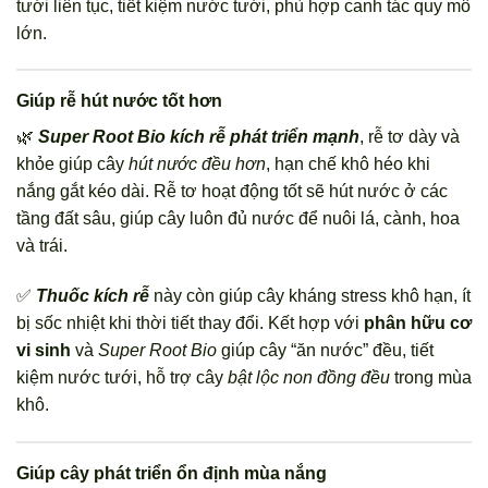
tưới liên tục, tiết kiệm nước tưới, phù hợp canh tác quy mô
lớn.
Giúp rễ hút nước tốt hơn
🌿
Super Root Bio kích rễ phát triển mạnh
, rễ tơ dày và
khỏe giúp cây
hút nước đều hơn
, hạn chế khô héo khi
nắng gắt kéo dài. Rễ tơ hoạt động tốt sẽ hút nước ở các
tầng đất sâu, giúp cây luôn đủ nước để nuôi lá, cành, hoa
và trái.
✅
Thuốc kích rễ
này còn giúp cây kháng stress khô hạn, ít
bị sốc nhiệt khi thời tiết thay đổi. Kết hợp với
phân hữu cơ
vi sinh
và
Super Root Bio
giúp cây “ăn nước” đều, tiết
kiệm nước tưới, hỗ trợ cây
bật lộc non đồng đều
trong mùa
khô.
Giúp cây phát triển ổn định mùa nắng