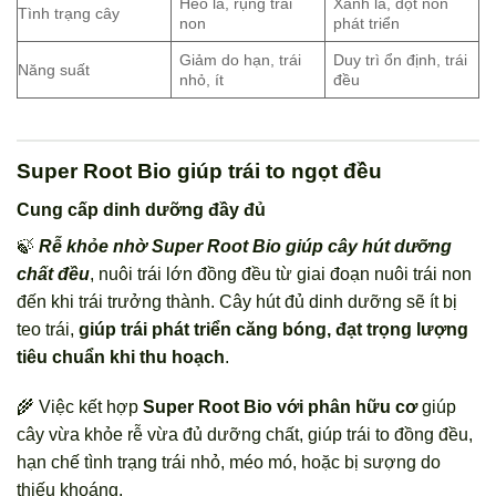
Héo lá, rụng trái
Xanh lá, đọt non
Tình trạng cây
non
phát triển
Giảm do hạn, trái
Duy trì ổn định, trái
Năng suất
nhỏ, ít
đều
Super Root Bio giúp trái to ngọt đều
Cung cấp dinh dưỡng đầy đủ
🍃
Rễ khỏe nhờ Super Root Bio giúp cây hút dưỡng
chất đều
, nuôi trái lớn đồng đều từ giai đoạn nuôi trái non
đến khi trái trưởng thành. Cây hút đủ dinh dưỡng sẽ ít bị
teo trái,
giúp trái phát triển căng bóng, đạt trọng lượng
tiêu chuẩn khi thu hoạch
.
🌾 Việc kết hợp
Super Root Bio với phân hữu cơ
giúp
cây vừa khỏe rễ vừa đủ dưỡng chất, giúp trái to đồng đều,
hạn chế tình trạng trái nhỏ, méo mó, hoặc bị sượng do
thiếu khoáng.