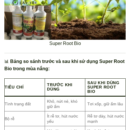
Super Root Bio
📊
Bảng so sánh trước và sau khi sử dụng Super Root
Bio trong mùa nắng:
SAU KHI DÙNG
TRƯỚC KHI
TIÊU CHÍ
SUPER ROOT
DÙNG
BIO
Khô, nứt nẻ, khó
Tình trạng đất
Tơi xốp, giữ ẩm lâu
giữ ẩm
Ít rễ tơ, hút nước
Rễ tơ dày, hút nước
Bộ rễ
yếu
mạnh