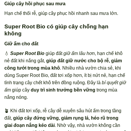
Giúp cây hồi phục sau mưa
Hạn chế thối rễ, giúp cây phục hồi nhanh sau mưa lớn.
Super Root Bio có giúp cây chống hạn
không
Giữ ẩm cho đất
💧
Super Root Bio
giúp đất
giữ ẩm lâu hơn
, hạn chế khô
nẻ đất khi nắng gắt,
giúp đất giữ nước cho bộ rễ, giảm
công tưới trong mùa khô
. Nhiều nhà vườn chia sẻ, khi
dùng Super Root Bio, đất tơi xốp hơn, ít bị nứt nẻ, hạn chế
tình trạng cây chết khô trên đồng ruộng. Đây là
bí quyết giữ
ẩm
giúp cây
duy trì sinh trưởng bền vững
trong mùa
nắng nóng.
🪴 Khi đất tơi xốp, rễ cây dễ xuyên sâu hút ẩm trong tầng
đất,
giúp cây đứng vững, giảm rụng lá, héo rũ trong
giai đoạn nắng kéo dài
. Nhờ vậy, nhà vườn không cần