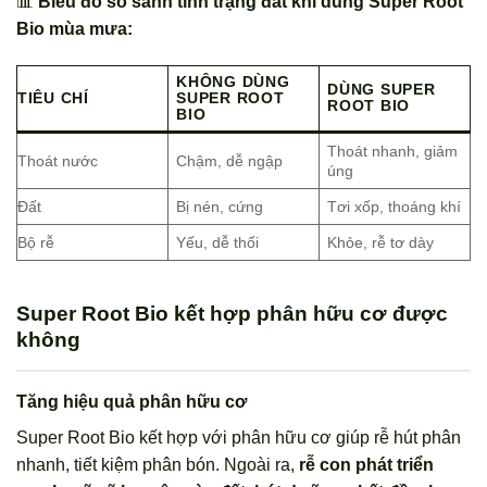
📊
Biểu đồ so sánh tình trạng đất khi dùng Super Root
Bio mùa mưa:
KHÔNG DÙNG
DÙNG SUPER
TIÊU CHÍ
SUPER ROOT
ROOT BIO
BIO
Thoát nhanh, giảm
Thoát nước
Chậm, dễ ngập
úng
Đất
Bị nén, cứng
Tơi xốp, thoáng khí
Bộ rễ
Yếu, dễ thối
Khỏe, rễ tơ dày
Super Root Bio kết hợp phân hữu cơ được
không
Tăng hiệu quả phân hữu cơ
Super Root Bio kết hợp với phân hữu cơ giúp rễ hút phân
nhanh, tiết kiệm phân bón. Ngoài ra,
rễ con phát triển