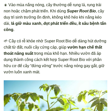
☀️ Vào mùa nắng nóng, cây thường dễ rụng lá, rụng trái
non hoặc chậm phát triển. Khi dùng
Super Root Bio
, cây
duy trì sinh trưởng ổn định, không khô héo khi nắng kéo
dài,
lá giữ màu xanh, đọt phát triển đều, ít sâu bệnh tấn
công
.
🌱 Cây có rễ khỏe nhờ Super Root Bio dễ dàng hút dưỡng
chất từ đất, nuôi cây cứng cáp, giúp
vườn hạn chế thất
thoát năng suất
trong mùa khô hạn. Nhiều vườn đã áp
dụng thành công cách kết hợp Super Root Bio với phân
hữu cơ để cây “đứng vững” trước nắng nóng gay gắt, giữ
vườn luôn xanh mát.