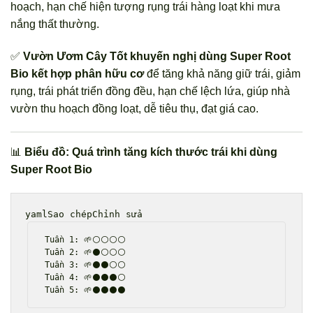
hoạch, hạn chế hiện tượng rụng trái hàng loạt khi mưa
nắng thất thường.
✅
Vườn Ươm Cây Tốt khuyến nghị dùng Super Root
Bio kết hợp phân hữu cơ
để tăng khả năng giữ trái, giảm
rụng, trái phát triển đồng đều, hạn chế lệch lứa, giúp nhà
vườn thu hoạch đồng loạt, dễ tiêu thụ, đạt giá cao.
📊
Biểu đồ: Quá trình tăng kích thước trái khi dùng
Super Root Bio
yamlSao chépChỉnh sửa
Tuần 1: 🌱⚪⚪⚪⚪

Tuần 2: 🌱⚫⚪⚪⚪

Tuần 3: 🌱⚫⚫⚪⚪

Tuần 4: 🌱⚫⚫⚫⚪
