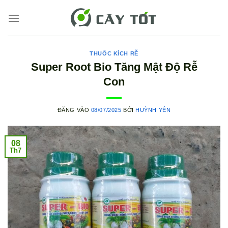
Bỏ
qua
nội
dung
THUỐC KÍCH RỄ
Super Root Bio Tăng Mật Độ Rễ
Con
ĐĂNG VÀO
08/07/2025
BỞI
HUỲNH YÊN
08
Th7