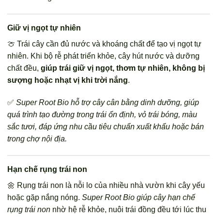
Giữ vị ngọt tự nhiên
🍈 Trái cây cần đủ nước và khoáng chất để tạo vị ngọt tự
nhiên. Khi bộ rễ phát triển khỏe, cây hút nước và dưỡng
chất đều,
giúp trái giữ vị ngọt, thơm tự nhiên, không bị
sượng hoặc nhạt vị khi trời nắng
.
✅
Super Root Bio hỗ trợ cây cân bằng dinh dưỡng, giúp
quá trình tạo đường trong trái ổn định, vỏ trái bóng, màu
sắc tươi, đáp ứng nhu cầu tiêu chuẩn xuất khẩu hoặc bán
trong chợ nội địa.
Hạn chế rụng trái non
🌼 Rụng trái non là nỗi lo của nhiều nhà vườn khi cây yếu
hoặc gặp nắng nóng.
Super Root Bio giúp cây hạn chế
rụng trái non
nhờ hệ rễ khỏe, nuôi trái đồng đều tới lúc thu