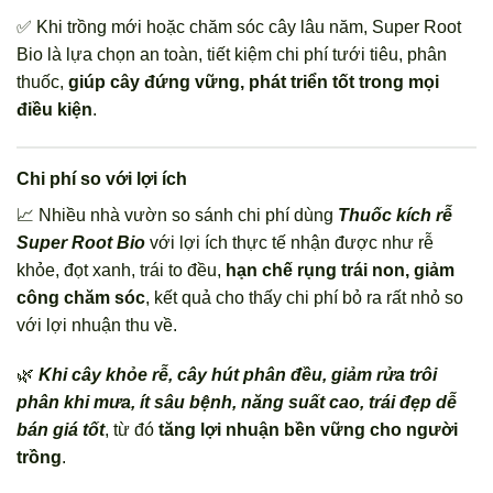
✅ Khi trồng mới hoặc chăm sóc cây lâu năm, Super Root
Bio là lựa chọn an toàn, tiết kiệm chi phí tưới tiêu, phân
thuốc,
giúp cây đứng vững, phát triển tốt trong mọi
điều kiện
.
Chi phí so với lợi ích
📈 Nhiều nhà vườn so sánh chi phí dùng
Thuốc kích rễ
Super Root Bio
với lợi ích thực tế nhận được như rễ
khỏe, đọt xanh, trái to đều,
hạn chế rụng trái non, giảm
công chăm sóc
, kết quả cho thấy chi phí bỏ ra rất nhỏ so
với lợi nhuận thu về.
🌿
Khi cây khỏe rễ, cây hút phân đều, giảm rửa trôi
phân khi mưa, ít sâu bệnh, năng suất cao, trái đẹp dễ
bán giá tốt
, từ đó
tăng lợi nhuận bền vững cho người
trồng
.