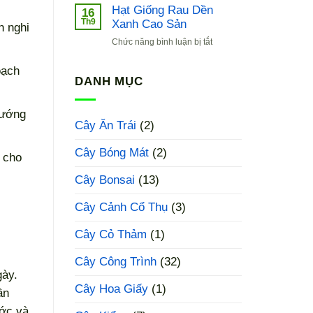
Giống
Hạt Giống Rau Dền
16
Cải
Th9
Xanh Cao Sản
h nghi
Bẹ
ở
Chức năng bình luận bị tắt
Xanh
Hạt
Baby
Giống
oạch
Rau
DANH MỤC
Dền
Xanh
hướng
Cao
Cây Ăn Trái
(2)
Sản
Cây Bóng Mát
(2)
n cho
Cây Bonsai
(13)
Cây Cảnh Cổ Thụ
(3)
Cây Cỏ Thảm
(1)
Cây Công Trình
(32)
gày.
Cây Hoa Giấy
(1)
ần
ước và