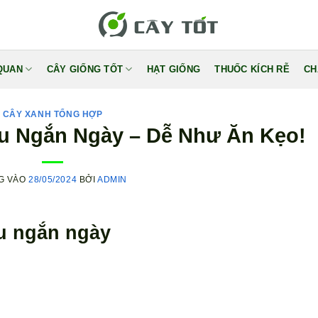
QUAN
CÂY GIỐNG TỐT
HẠT GIỐNG
THUỐC KÍCH RỄ
CH
CÂY XANH TỔNG HỢP
u Ngắn Ngày – Dễ Như Ăn Kẹo!
G VÀO
28/05/2024
BỞI
ADMIN
ệu ngắn ngày