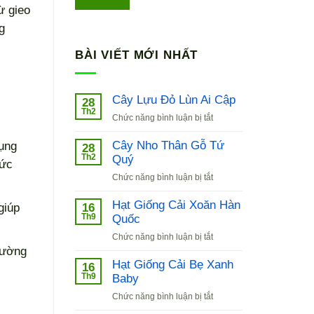
ừ gieo
g
BÀI VIẾT MỚI NHẤT
Cây Lựu Đỏ Lùn Ai Cập
28
Th2
ở
Chức năng bình luận bị tắt
Cây
Lựu
Cây Nho Thân Gỗ Tứ
ụng
28
Đỏ
Th2
Quý
sức
Lùn
ở
Chức năng bình luận bị tắt
Ai
Cây
Cập
Nho
Hạt Giống Cải Xoăn Hàn
16
giúp
Thân
Th9
Quốc
Gỗ
ở
Chức năng bình luận bị tắt
Tứ
Hạt
rường
Quý
Giống
Hạt Giống Cải Bẹ Xanh
16
Cải
Th9
Baby
Xoăn
ở
Chức năng bình luận bị tắt
Hàn
Hạt
Quốc