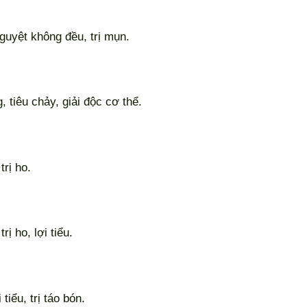
uyệt không đều, trị mụn.
tiêu chảy, giải độc cơ thể.
rị ho.
ị ho, lợi tiểu.
tiểu, trị táo bón.