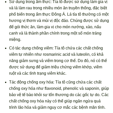
Sử dụng trong ẩm thực: Tía tô được sử dụng làm gia vị
và lá làm rau trong nhiều món ăn truyền thống, đặc biệt
phổ biến trong ẩm thực Đông Á. Lá tía tô thường có một
hương vị thơm và mùi vị độc đáo. Chúng được sử dụng
để gói thức ăn, làm gia vị cho món nướng, xào, nấu
canh và là thành phần chính trong một số món tráng
miệng.
Có tác dụng chống viêm: Tía tô chứa các chất chống
viêm tự nhiên như rosmarinic acid và luteolin, có khả
năng giảm sưng và viêm trong cơ thể. Do đó, nó có thể
được sử dụng để giảm triệu chứng viêm khớp, viêm
ruột và các tình trạng viêm khác.
Tác động chống oxy hóa: Tía tô cũng chứa các chất
chống oxy hóa như flavonoid, phenolic và saponin, giúp
bảo vệ tế bào khỏi sự tổn thương do các gốc tự do. Các
chất chống oxy hóa này có thể giúp ngăn ngừa quá
trình lão hóa và giảm nguy cơ mắc các bệnh mãn tính.