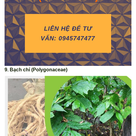
LIÊN HỆ ĐỂ TƯ
VẤN: 0945747477
9. Bạch chỉ (Polygonaceae)