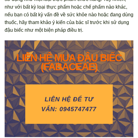
như với bất kỳ loại thực phẩm hoặc chế phẩm nào khác,
nếu bạn có bất kỳ vấn đề về sức khỏe nào hoặc đang dùng
thuốc, hãy tham khảo ý kiến của bác sĩ trước khi sử dụng
đậu biếc như một biện pháp điều trị.
LIÊN HỆ MUA ĐẬU BIẾC
(FABACEAE)
LIÊN HỆ ĐỂ TƯ
VẤN: 0945747477