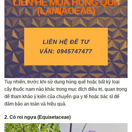
LIÊN HỆ MUA HÚNG QUẾ
(LAMIACEAE)
LIÊN HỆ ĐỂ TƯ
VẤN: 0945747477
Tuy nhiên, trước khi sử dụng húng quế hoặc bất kỳ loại
cây thuốc nam nào khác trong mục đích điều trị, quan trọng
để tham khảo ý kiến của chuyên gia y tế hoặc bác sĩ để
đảm bảo an toàn và hiệu quả.
2. Cỏ roi ngựa (Equisetaceae)