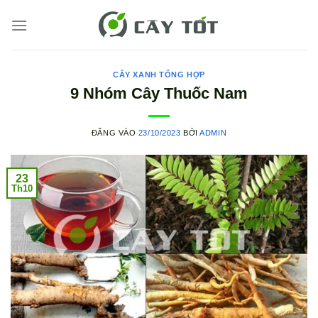
Bỏ
qua
nội
dung
CÂY XANH TỔNG HỢP
9 Nhóm Cây Thuốc Nam
ĐĂNG VÀO
23/10/2023
BỞI
ADMIN
23
Th10