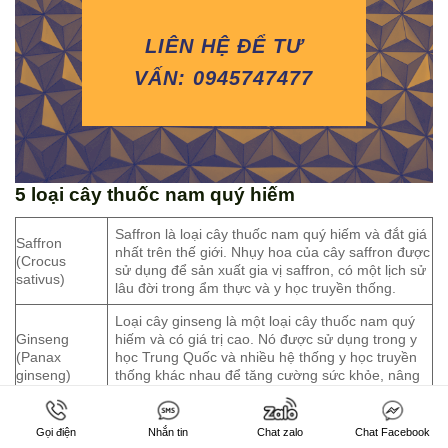
LIÊN HỆ ĐỂ TƯ
VẤN: 0945747477
5 loại cây thuốc nam quý hiếm
Saffron là loại cây thuốc nam quý hiếm và đắt giá
Saffron
nhất trên thế giới. Nhụy hoa của cây saffron được
(Crocus
sử dụng để sản xuất gia vị saffron, có một lịch sử
sativus)
lâu đời trong ẩm thực và y học truyền thống.
Loại cây ginseng là một loại cây thuốc nam quý
Ginseng
hiếm và có giá trị cao. Nó được sử dụng trong y
(Panax
học Trung Quốc và nhiều hệ thống y học truyền
ginseng)
thống khác nhau để tăng cường sức khỏe, nâng
cao sự chống lại căng thẳng
Dendrobium là một loại cây thuốc nam quý hiếm
Gọi điện
Nhắn tin
Chat zalo
Chat Facebook
Dendrobium
và được sử dụng trong y học Trung Quốc và