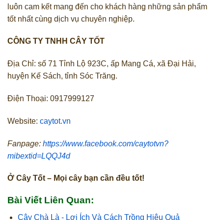
luôn cam kết mang đến cho khách hàng những sản phẩm
tốt nhất cùng dịch vụ chuyên nghiệp.
CÔNG TY TNHH CÂY TỐT
Địa Chỉ: số 71 Tỉnh Lộ 923C, ấp Mang Cá, xã Đại Hải,
huyện Kế Sách, tỉnh Sóc Trăng.
Điện Thoại: 0917999127
Website:
caytot.vn
Fanpage:
https://www.facebook.com/caytotvn?
mibextid=LQQJ4d
Ở Cây Tốt – Mọi cây bạn cần đều tốt!
Bài Viết Liên Quan:
Cây Chà Là - Lợi Ích Và Cách Trồng Hiệu Quả