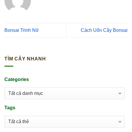
Bonsai Trinh Nữ
Cách Uốn Cây Bonsai
TÌM CÂY NHANH
Categories
Tags