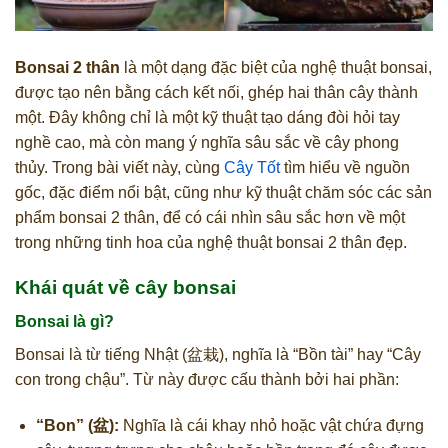
Bonsai 2 thân
là một dạng đặc biệt của nghệ thuật bonsai,
được tạo nên bằng cách kết nối, ghép hai thân cây thành
một. Đây không chỉ là một kỹ thuật tạo dáng đòi hỏi tay
nghề cao, mà còn mang ý nghĩa sâu sắc về cây phong
thủy. Trong bài viết này, cùng
Cây Tốt
tìm hiểu về nguồn
gốc, đặc điểm nổi bật, cũng như kỹ thuật chăm sóc các sản
phẩm bonsai 2 thân, để có cái nhìn sâu sắc hơn về một
trong những tinh hoa của nghệ thuật bonsai 2 thân đẹp.
Khái quát về cây bonsai
Bonsai là gì?
Bonsai là từ tiếng Nhật (盆栽), nghĩa là “Bồn tài” hay “Cây
con trong chậu”. Từ này được cấu thành bởi hai phần:
“Bon” (盆):
Nghĩa là cái khay nhỏ hoặc vật chứa đựng