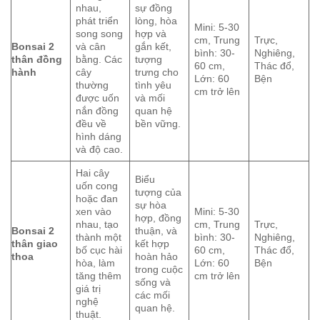
nhau,
sự đồng
phát triển
lòng, hòa
Mini: 5-30
song song
hợp và
cm, Trung
Trực,
Bonsai 2
và cân
gắn kết,
bình: 30-
Nghiêng,
thân đồng
bằng. Các
tượng
60 cm,
Thác đổ,
hành
cây
trưng cho
Lớn: 60
Bện
thường
tình yêu
cm trở lên
được uốn
và mối
nắn đồng
quan hệ
đều về
bền vững.
hình dáng
và độ cao.
Hai cây
Biểu
uốn cong
tượng của
hoặc đan
sự hòa
xen vào
Mini: 5-30
hợp, đồng
nhau, tạo
cm, Trung
Trực,
Bonsai 2
thuận, và
thành một
bình: 30-
Nghiêng,
thân giao
kết hợp
bố cục hài
60 cm,
Thác đổ,
thoa
hoàn hảo
hòa, làm
Lớn: 60
Bện
trong cuộc
tăng thêm
cm trở lên
sống và
giá trị
các mối
nghệ
quan hệ.
thuật.