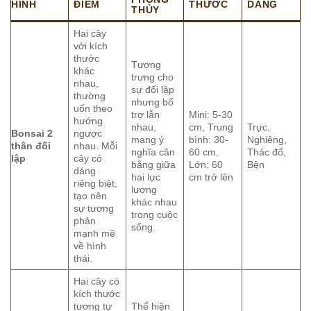
HÌNH
ĐIỂM
THƯỚC
DÁNG
THỦY
Hai cây
với kích
thước
Tượng
khác
trưng cho
nhau,
sự đối lập
thường
nhưng bổ
uốn theo
trợ lẫn
Mini: 5-30
hướng
nhau,
cm, Trung
Trực,
Bonsai 2
ngược
mang ý
bình: 30-
Nghiêng,
thân đối
nhau. Mỗi
nghĩa cân
60 cm,
Thác đổ,
lập
cây có
bằng giữa
Lớn: 60
Bện
dáng
hai lực
cm trở lên
riêng biệt,
lượng
tạo nên
khác nhau
sự tương
trong cuộc
phản
sống.
mạnh mẽ
về hình
thái.
Hai cây có
kích thước
tương tự
Thể hiện