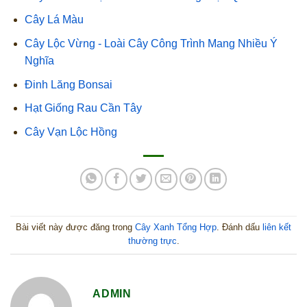
Cây Lá Màu
Cây Lộc Vừng - Loài Cây Công Trình Mang Nhiều Ý
Nghĩa
Đinh Lăng Bonsai
Hạt Giống Rau Cần Tây
Cây Vạn Lộc Hồng
Bài viết này được đăng trong
Cây Xanh Tổng Hợp
. Đánh dấu
liên kết
thường trực
.
ADMIN