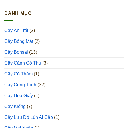
Hạt
Xanh
Giống
Baby
Rau
DANH MỤC
Dền
Xanh
Cao
Cây Ăn Trái
(2)
Sản
Cây Bóng Mát
(2)
Cây Bonsai
(13)
Cây Cảnh Cổ Thụ
(3)
Cây Cỏ Thảm
(1)
Cây Công Trình
(32)
Cây Hoa Giấy
(1)
Cây Kiểng
(7)
Cây Lựu Đỏ Lùn Ai Cập
(1)