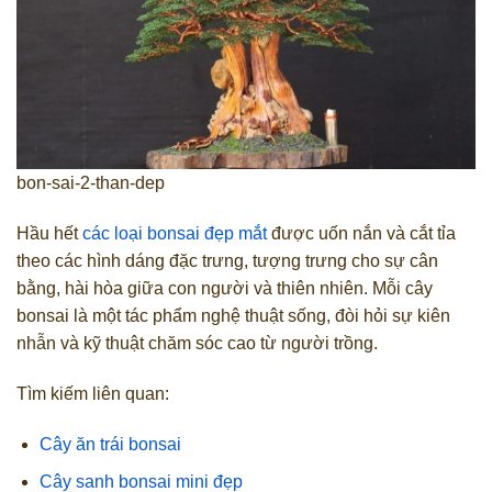
bon-sai-2-than-dep
Hầu hết
các loại bonsai đẹp mắt
được uốn nắn và cắt tỉa
theo các hình dáng đặc trưng, tượng trưng cho sự cân
bằng, hài hòa giữa con người và thiên nhiên. Mỗi cây
bonsai là một tác phẩm nghệ thuật sống, đòi hỏi sự kiên
nhẫn và kỹ thuật chăm sóc cao từ người trồng.
Tìm kiếm liên quan:
Cây ăn trái bonsai
Cây sanh bonsai mini đẹp