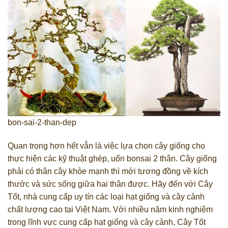
bon-sai-2-than-dep
Quan trọng hơn hết vẫn là việc lựa chọn cây giống cho
thực hiện các kỹ thuật ghép, uốn bonsai 2 thân. Cây giống
phải có thân cây khỏe mạnh thì mới tương đồng về kích
thước và sức sống giữa hai thân được. Hãy đến với Cây
Tốt, nhà cung cấp uy tín các loại hạt giống và cây cảnh
chất lượng cao tại Việt Nam. Với nhiều năm kinh nghiệm
trong lĩnh vực cung cấp hạt giống và cây cảnh, Cây Tốt