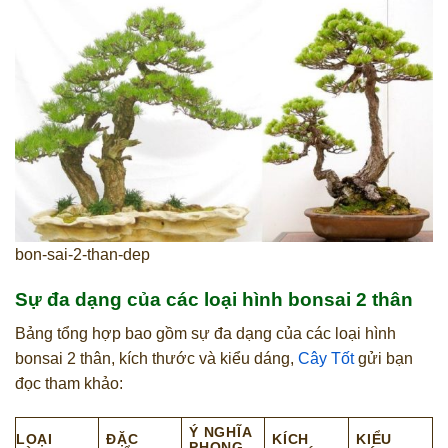
bon-sai-2-than-dep
Sự đa dạng của các loại hình bonsai 2 thân
Bảng tổng hợp bao gồm sự đa dạng của các loại hình
bonsai 2 thân, kích thước và kiểu dáng,
Cây Tốt
gửi bạn
đọc tham khảo:
Ý NGHĨA
LOẠI
ĐẶC
KÍCH
KIỂU
PHONG