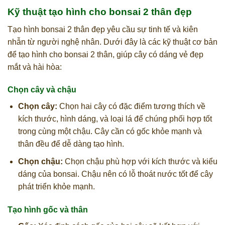
Kỹ thuật tạo hình cho bonsai 2 thân đẹp
Tạo hình bonsai 2 thân đẹp yêu cầu sự tinh tế và kiên
nhẫn từ người nghệ nhân. Dưới đây là các kỹ thuật cơ bản
để tạo hình cho bonsai 2 thân, giúp cây có dáng vẻ đẹp
mắt và hài hòa:
Chọn cây và chậu
Chọn cây:
Chọn hai cây có đặc điểm tương thích về
kích thước, hình dáng, và loại lá để chúng phối hợp tốt
trong cùng một chậu. Cây cần có gốc khỏe mạnh và
thân đều để dễ dàng tạo hình.
Chọn chậu:
Chọn chậu phù hợp với kích thước và kiểu
dáng của bonsai. Chậu nên có lỗ thoát nước tốt để cây
phát triển khỏe mạnh.
Tạo hình gốc và thân