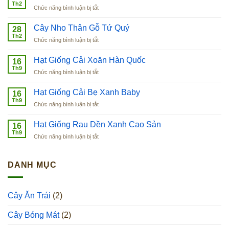
Th2
ở
Chức năng bình luận bị tắt
Cây
Lựu
Cây Nho Thân Gỗ Tứ Quý
28
Đỏ
Th2
ở
Chức năng bình luận bị tắt
Lùn
Cây
Ai
Nho
Hạt Giống Cải Xoăn Hàn Quốc
Cập
16
Thân
Th9
ở
Chức năng bình luận bị tắt
Gỗ
Hạt
Tứ
Giống
Hạt Giống Cải Bẹ Xanh Baby
Quý
16
Cải
Th9
ở
Chức năng bình luận bị tắt
Xoăn
Hạt
Hàn
Giống
Hạt Giống Rau Dền Xanh Cao Sản
Quốc
16
Cải
Th9
ở
Chức năng bình luận bị tắt
Bẹ
Hạt
Xanh
Giống
Baby
Rau
DANH MỤC
Dền
Xanh
Cao
Cây Ăn Trái
(2)
Sản
Cây Bóng Mát
(2)