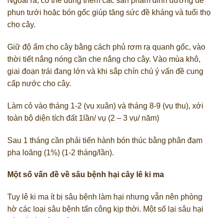
Ngoài ra, có thể dùng thêm các sản phẩm dinh dưỡng để
phun tưới hoặc bón gốc giúp tăng sức đề kháng và tuổi thọ
cho cây.
Giữ độ ẩm cho cây bằng cách phủ rơm rạ quanh gốc, vào
thời tiết nắng nóng cần che nắng cho cây. Vào mùa khô,
giai đoạn trái đang lớn và khi sắp chín chú ý vấn đề cung
cấp nước cho cây.
Làm cỏ vào tháng 1-2 (vụ xuân) và tháng 8-9 (vụ thu), xới
toàn bộ diện tích đất 1lần/ vụ (2 – 3 vụ/ năm)
Sau 1 tháng cần phải tiến hành bón thúc bằng phân đạm
pha loãng (1%) (1-2 tháng/lần).
Một số vấn đề về sâu bệnh hại cây lê ki ma
Tuy lê ki ma ít bị sâu bệnh làm hại nhưng vẫn nên phòng
hờ các loại sâu bệnh tấn công kịp thời. Một số lại sâu hại