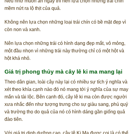
Nếu như muốn ăn ngay thì nên lựa chọn những trái chín
mềm nứt ra lộ thịt của quả.
Không nên lựa chọn những loại trái chín có bề mặt đẹp vì
còn non và xanh.
Nên lựa chọn những trái có hình dạng đẹp mắt, vỏ mỏng,
một đầu nhọn vì những trái này thường chỉ có một hột và
hột khá nhỏ.
Giá trị phong thủy mà cây lê ki ma mang lại
Theo dân gian, loài cây này lại có nhiều sự tích ý nghĩa và
xét theo khía cạnh nào đó nó mang tới ý nghĩa của sự may
mắn và tài lộc. Bên cạnh đó, cây lê ki ma còn được người
xưa nhắc đến như tượng trưng cho sự giàu sang, phú quý
và trường thọ do quả của nó có hình dáng gần giống quả
đào tiên.
Với giá trị dinh dưỡng cao, cây lê Ki Ma được coi là có thể