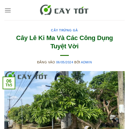
Bỏ
qua
nội
dung
CÂY TRỨNG GÀ
Cây Lê Ki Ma Và Các Công Dụng
Tuyệt Vời
ĐĂNG VÀO
06/05/2024
BỞI
ADMIN
06
Th5