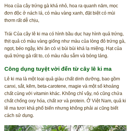
Hoa của cây trứng gà khá nhỏ, hoa ra quanh năm, mọc
đơn độc ở nách lá, có màu vàng xanh, đặt biệt có mùi
thơm rất dễ chịu,
Trái Của cây lê ki ma có hình bầu dục hay hình quả trứng,
thịt quả có màu vàng giống như màu của lòng đỏ trứng gà,
ngọt, béo ngậy, khi ăn có vị bùi bùi khá lạ miệng. Hạt của
quả trứng gà rất to, có màu nâu sẫm và bóng láng.
Công dụng tuyệt vời đến từ cây lê ki ma
Lê ki ma là một loại quả giàu chất dinh dưỡng, bao gồm
canxi, sắt, kẽm, beta-carotene, magie và một số khoáng
chất cùng với vitamin khác. Không chỉ vậy, nó cũng chứa
chất chống oxy hóa, chất xơ và protein. Ở Việt Nam, quả ki
lê ma tươi khá phổ biến nhưng không phải ai cũng biết
cách sử dụng.