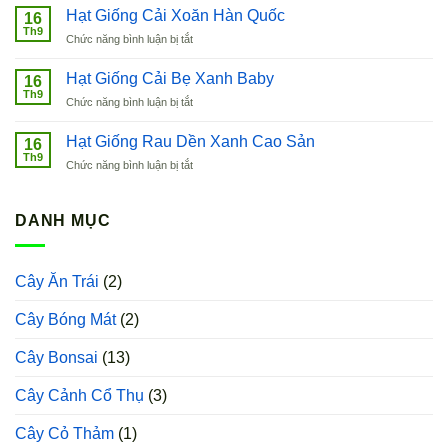
Nho
Hạt Giống Cải Xoăn Hàn Quốc
Cập
16
Thân
Th9
ở
Chức năng bình luận bị tắt
Gỗ
Hạt
Tứ
Giống
Hạt Giống Cải Bẹ Xanh Baby
Quý
16
Cải
Th9
ở
Chức năng bình luận bị tắt
Xoăn
Hạt
Hàn
Giống
Hạt Giống Rau Dền Xanh Cao Sản
Quốc
16
Cải
Th9
ở
Chức năng bình luận bị tắt
Bẹ
Hạt
Xanh
Giống
Baby
Rau
DANH MỤC
Dền
Xanh
Cao
Cây Ăn Trái
(2)
Sản
Cây Bóng Mát
(2)
Cây Bonsai
(13)
Cây Cảnh Cổ Thụ
(3)
Cây Cỏ Thảm
(1)