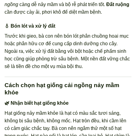
ngồng
càng dễ nảy mầm và bộ rễ phát triển tốt.
Đất ruộng
cần được cày ải, phơi khô để diệt mầm bệnh.
💧 Bón lót và xử lý đất
Trước khi gieo, bà con nên bón lót phân chuồng hoai mục
hoặc phân hữu cơ để cung cấp dinh dưỡng cho cây.
Ngoài ra, việc xử lý đất bằng vôi bột hoặc chế phẩm sinh
học cũng giúp phòng trừ sâu bệnh. Một nền đất vững chắc
sẽ là tiền đề cho một vụ mùa bội thu.
Cách chọn hạt giống cải ngồng nảy mầm
khỏe
🌿 Nhận biết hạt giống khỏe
Hạt giống nảy mầm khỏe là hạt có màu sắc tươi sáng,
không bị sâu bệnh, không mốc. Hạt tròn đều, khi cầm lên
có cảm giác chắc tay. Bà con nên ngâm thử một số hạt
trong nước. Hạt nào nổi là hạt lép, cần loại bỏ. Hạt chìm là