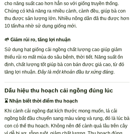
cho năng suất cao hơn hẳn so với giống truyền thống.
Chúng có khả năng ra nhiều cành, cành đều, giúp bà con
thu được sản lượng lớn. Nhiều nông dân đã thu được hơn
10 tấn/ha nhờ sử dụng giống mới.
🌱 Giảm rủi ro, tăng lợi nhuận
Sử dụng hạt giống cải ngồng chất lượng cao giúp giảm
thiểu rủi ro mất mùa do sâu bệnh, thời tiết. Năng suất ổn
định, chất lượng tốt giúp bà con bán được giá cao, từ đó
tăng lợi nhuận.
Đây là một khoản đầu tư xứng đáng
.
Dấu hiệu thu hoạch cải ngồng đúng lúc
⌛ Nhận biết thời điểm thu hoạch
Khi cành cải ngồng đạt kích thước mong muốn, lá cải
ngồng bắt đầu chuyển sang màu vàng và rụng, đó là lúc bà
con có thể thu hoạch. Không nên để cành quá lâu trên cây
vì dễ bị xơ, rỗng ruột, giảm chất lượng. Thu hoạch đúng