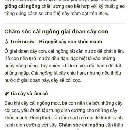
giống cải ngồng
chất lượng cao kết hợp với kỹ thuật gieo
trồng đúng cách sẽ cho tỉ lệ nảy mầm đạt trên 95%.
Chăm sóc cải ngồng giai đoạn cây con
💧 Tưới nước – Bí quyết cây non khỏe mạnh
Ở giai đoạn cây con, cải ngồng rất cần nước để phát triển.
Bà con nên tưới nước đều đặn, đặc biệt là vào những
ngày nắng nóng. Tuy nhiên, chỉ tưới vừa đủ, tránh để đất
bị úng ngập.
Cải ngồng
là cây chịu hạn, nhưng nếu thiếu
nước ở giai đoạn này, cây sẽ còi cọc.
🌿 Tỉa cây và làm cỏ
Sau khi cây cải ngồng mọc, bà con nên tỉa bớt những cây
còi cọc, yếu ớt để tập trung dinh dưỡng cho những cây
khỏe mạnh. Đồng thời, cần làm sạch cỏ dại để tránh cạnh
tranh dinh dưỡng với cây.
Chăm sóc cải ngồng
cẩn thận