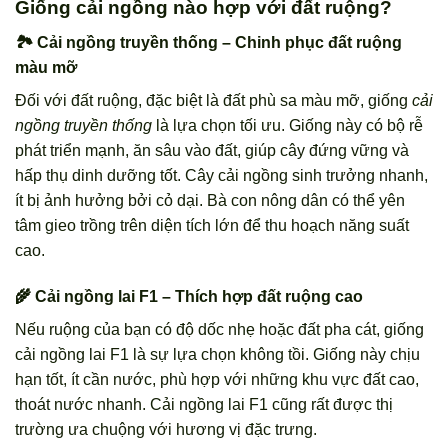
Giống cải ngồng nào hợp với đất ruộng?
🏞️ Cải ngồng truyền thống – Chinh phục đất ruộng
màu mỡ
Đối với đất ruộng, đặc biệt là đất phù sa màu mỡ, giống
cải
ngồng truyền thống
là lựa chọn tối ưu. Giống này có bộ rễ
phát triển mạnh, ăn sâu vào đất, giúp cây đứng vững và
hấp thụ dinh dưỡng tốt. Cây cải ngồng sinh trưởng nhanh,
ít bị ảnh hưởng bởi cỏ dại. Bà con nông dân có thể yên
tâm gieo trồng trên diện tích lớn để thu hoạch năng suất
cao.
🌾 Cải ngồng lai F1 – Thích hợp đất ruộng cao
Nếu ruộng của bạn có độ dốc nhẹ hoặc đất pha cát, giống
cải ngồng lai F1 là sự lựa chọn không tồi. Giống này chịu
hạn tốt, ít cần nước, phù hợp với những khu vực đất cao,
thoát nước nhanh. Cải ngồng lai F1 cũng rất được thị
trường ưa chuộng với hương vị đặc trưng.