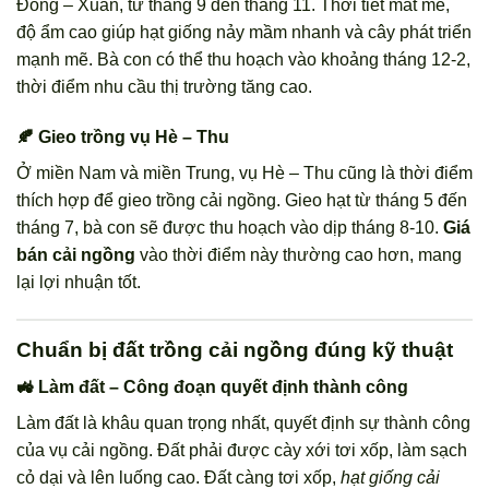
Đông – Xuân, từ tháng 9 đến tháng 11. Thời tiết mát mẻ,
độ ẩm cao giúp hạt giống nảy mầm nhanh và cây phát triển
mạnh mẽ. Bà con có thể thu hoạch vào khoảng tháng 12-2,
thời điểm nhu cầu thị trường tăng cao.
🍂 Gieo trồng vụ Hè – Thu
Ở miền Nam và miền Trung, vụ Hè – Thu cũng là thời điểm
thích hợp để gieo trồng cải ngồng. Gieo hạt từ tháng 5 đến
tháng 7, bà con sẽ được thu hoạch vào dịp tháng 8-10.
Giá
bán cải ngồng
vào thời điểm này thường cao hơn, mang
lại lợi nhuận tốt.
Chuẩn bị đất trồng cải ngồng đúng kỹ thuật
🚜 Làm đất – Công đoạn quyết định thành công
Làm đất là khâu quan trọng nhất, quyết định sự thành công
của vụ cải ngồng. Đất phải được cày xới tơi xốp, làm sạch
cỏ dại và lên luống cao. Đất càng tơi xốp,
hạt giống cải