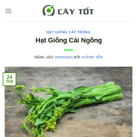
Bỏ
qua
nội
dung
HẠT GIỐNG CÂY TRỒNG
Hạt Giống Cải Ngồng
ĐĂNG VÀO
24/08/2025
BỞI
HUỲNH YÊN
24
Th8