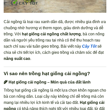
Cải ngồng là loại rau xanh dân dã, được nhiều gia đình ưa
chuộng nhờ hương vị thơm ngon, giàu dinh dưỡng và dễ
trồng. Với
hạt giống cải ngồng chất lượng
, bà con nông
dân và người yêu trồng rau tại nhà có thể thu hoạch rau
sạch chỉ sau vài tuần gieo trồng. Bài viết này
Cây Tốt
sẽ
chia sẻ chi tiết lợi ích, cách gieo trồng và chăm sóc để đạt
năng suất cao
.
Vì sao nên trồng hạt giống cải ngồng?
🌾 Hạt giống cải ngồng – Món quà của đất lành
Trồng hạt giống cải ngồng là một lựa chọn khôn ngoan cho
bà con nông dân. Loại cây này không chỉ dễ trồng mà còn
mang lại nhiều lợi ích kinh tế và cải tạo đất.
Hạt giống cải
ngồng
có khả năng thích nghi tốt với nhiều loại đất, từ đất