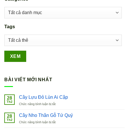
Tags
BÀI VIẾT MỚI NHẤT
Cây Lựu Đỏ Lùn Ai Cập
28
Th2
ở
Chức năng bình luận bị tắt
Cây
Lựu
Cây Nho Thân Gỗ Tứ Quý
28
Đỏ
Th2
ở
Chức năng bình luận bị tắt
Lùn
Cây
Ai