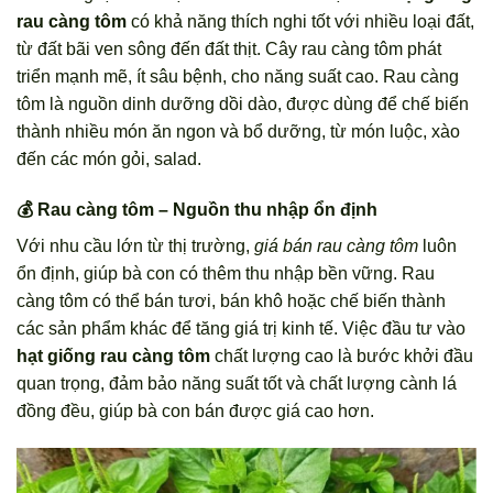
rau càng tôm
có khả năng thích nghi tốt với nhiều loại đất,
từ đất bãi ven sông đến đất thịt. Cây rau càng tôm phát
triển mạnh mẽ, ít sâu bệnh, cho năng suất cao. Rau càng
tôm là nguồn dinh dưỡng dồi dào, được dùng để chế biến
thành nhiều món ăn ngon và bổ dưỡng, từ món luộc, xào
đến các món gỏi, salad.
💰 Rau càng tôm – Nguồn thu nhập ổn định
Với nhu cầu lớn từ thị trường,
giá bán rau càng tôm
luôn
ổn định, giúp bà con có thêm thu nhập bền vững. Rau
càng tôm có thể bán tươi, bán khô hoặc chế biến thành
các sản phẩm khác để tăng giá trị kinh tế. Việc đầu tư vào
hạt giống rau càng tôm
chất lượng cao là bước khởi đầu
quan trọng, đảm bảo năng suất tốt và chất lượng cành lá
đồng đều, giúp bà con bán được giá cao hơn.