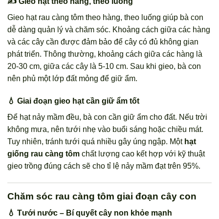
✍️ Gieo hạt theo hàng, theo luống
Gieo hạt rau càng tôm theo hàng, theo luống giúp bà con
dễ dàng quản lý và chăm sóc. Khoảng cách giữa các hàng
và các cây cần được đảm bảo để cây có đủ không gian
phát triển. Thông thường, khoảng cách giữa các hàng là
20-30 cm, giữa các cây là 5-10 cm. Sau khi gieo, bà con
nên phủ một lớp đất mỏng để giữ ẩm.
💧 Giai đoạn gieo hạt cần giữ ẩm tốt
Để hạt nảy mầm đều, bà con cần giữ ẩm cho đất. Nếu trời
không mưa, nên tưới nhẹ vào buổi sáng hoặc chiều mát.
Tuy nhiên, tránh tưới quá nhiều gây úng ngập. Một
hạt
giống rau càng tôm
chất lượng cao kết hợp với kỹ thuật
gieo trồng đúng cách sẽ cho tỉ lệ nảy mầm đạt trên 95%.
Chăm sóc rau càng tôm giai đoạn cây con
💧 Tưới nước – Bí quyết cây non khỏe mạnh