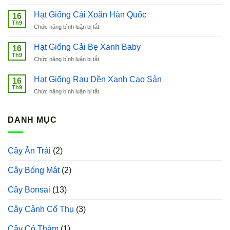
Cây
Ai
Nho
Hạt Giống Cải Xoăn Hàn Quốc
Cập
16
Thân
Th9
ở
Chức năng bình luận bị tắt
Gỗ
Hạt
Tứ
Giống
Hạt Giống Cải Bẹ Xanh Baby
Quý
16
Cải
Th9
ở
Chức năng bình luận bị tắt
Xoăn
Hạt
Hàn
Giống
Hạt Giống Rau Dền Xanh Cao Sản
Quốc
16
Cải
Th9
ở
Chức năng bình luận bị tắt
Bẹ
Hạt
Xanh
Giống
Baby
Rau
DANH MỤC
Dền
Xanh
Cao
Cây Ăn Trái
(2)
Sản
Cây Bóng Mát
(2)
Cây Bonsai
(13)
Cây Cảnh Cổ Thụ
(3)
Cây Cỏ Thảm
(1)