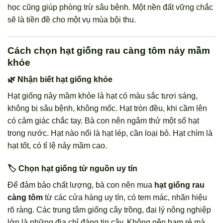
học cũng giúp phòng trừ sâu bệnh. Một nền đất vững chắc
sẽ là tiền đề cho một vụ mùa bội thu.
Cách chọn hạt giống rau càng tôm nảy mầm
khỏe
🌿 Nhận biết hạt giống khỏe
Hạt giống nảy mầm khỏe là hạt có màu sắc tươi sáng,
không bị sâu bệnh, không mốc. Hạt tròn đều, khi cầm lên
có cảm giác chắc tay. Bà con nên ngâm thử một số hạt
trong nước. Hạt nào nổi là hạt lép, cần loại bỏ. Hạt chìm là
hạt tốt, có tỉ lệ nảy mầm cao.
🏷️ Chọn hạt giống từ nguồn uy tín
Để đảm bảo chất lượng, bà con nên mua
hạt giống rau
càng tôm
từ các cửa hàng uy tín, có tem mác, nhãn hiệu
rõ ràng. Các trung tâm giống cây trồng, đại lý nông nghiệp
lớn là những địa chỉ đáng tin cậy. Không nên ham rẻ mà