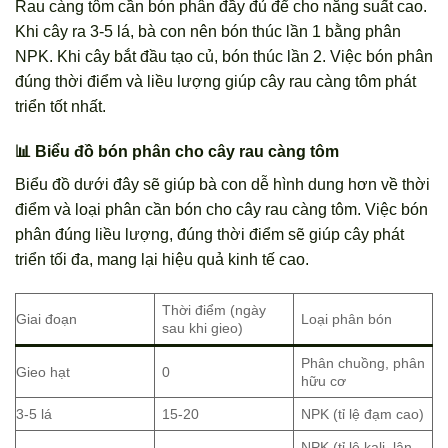
Rau càng tôm cần bón phân đầy đủ để cho năng suất cao.
Khi cây ra 3-5 lá, bà con nên bón thúc lần 1 bằng phân
NPK. Khi cây bắt đầu tạo củ, bón thúc lần 2. Việc bón phân
đúng thời điểm và liều lượng giúp cây rau càng tôm phát
triển tốt nhất.
📊 Biểu đồ bón phân cho cây rau càng tôm
Biểu đồ dưới đây sẽ giúp bà con dễ hình dung hơn về thời
điểm và loại phân cần bón cho cây rau càng tôm. Việc bón
phân đúng liều lượng, đúng thời điểm sẽ giúp cây phát
triển tối đa, mang lại hiệu quả kinh tế cao.
Thời điểm (ngày
Giai đoạn
Loại phân bón
sau khi gieo)
Phân chuồng, phân
Gieo hạt
0
hữu cơ
3-5 lá
15-20
NPK (tỉ lệ đạm cao)
NPK (tỉ lệ kali, lân