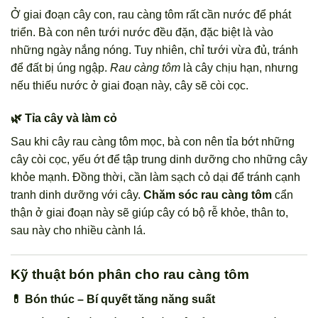
Ở giai đoạn cây con, rau càng tôm rất cần nước để phát
triển. Bà con nên tưới nước đều đặn, đặc biệt là vào
những ngày nắng nóng. Tuy nhiên, chỉ tưới vừa đủ, tránh
để đất bị úng ngập.
Rau càng tôm
là cây chịu hạn, nhưng
nếu thiếu nước ở giai đoạn này, cây sẽ còi cọc.
🌿 Tỉa cây và làm cỏ
Sau khi cây rau càng tôm mọc, bà con nên tỉa bớt những
cây còi cọc, yếu ớt để tập trung dinh dưỡng cho những cây
khỏe mạnh. Đồng thời, cần làm sạch cỏ dại để tránh cạnh
tranh dinh dưỡng với cây.
Chăm sóc rau càng tôm
cẩn
thận ở giai đoạn này sẽ giúp cây có bộ rễ khỏe, thân to,
sau này cho nhiều cành lá.
Kỹ thuật bón phân cho rau càng tôm
💊 Bón thúc – Bí quyết tăng năng suất