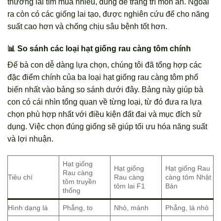
thương lái tìm mua nhiều, dùng để trang trí món ăn. Ngoài
ra còn có các giống lai tạo, được nghiên cứu để cho năng
suất cao hơn và chống chịu sâu bệnh tốt hơn.
📊 So sánh các loại hạt giống rau càng tôm chính
Để bà con dễ dàng lựa chọn, chúng tôi đã tổng hợp các
đặc điểm chính của ba loại hạt giống rau càng tôm phổ
biến nhất vào bảng so sánh dưới đây. Bảng này giúp bà
con có cái nhìn tổng quan về từng loại, từ đó đưa ra lựa
chọn phù hợp nhất với điều kiện đất đai và mục đích sử
dụng. Việc chọn đúng giống sẽ giúp tối ưu hóa năng suất
và lợi nhuận.
Hạt giống
Hạt giống
Hạt giống Rau
Rau càng
Tiêu chí
Rau càng
càng tôm Nhật
tôm truyền
tôm lai F1
Bản
thống
Hình dạng lá
Phẳng, to
Nhỏ, mảnh
Phẳng, lá nhỏ