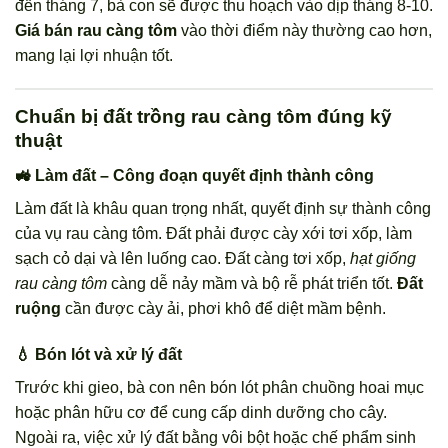
đến tháng 7, bà con sẽ được thu hoạch vào dịp tháng 8-10.
Giá bán rau càng tôm
vào thời điểm này thường cao hơn,
mang lại lợi nhuận tốt.
Chuẩn bị đất trồng rau càng tôm đúng kỹ
thuật
🚜 Làm đất – Công đoạn quyết định thành công
Làm đất là khâu quan trọng nhất, quyết định sự thành công
của vụ rau càng tôm. Đất phải được cày xới tơi xốp, làm
sạch cỏ dại và lên luống cao. Đất càng tơi xốp,
hạt giống
rau càng tôm
càng dễ nảy mầm và bộ rễ phát triển tốt.
Đất
ruộng
cần được cày ải, phơi khô để diệt mầm bệnh.
💧 Bón lót và xử lý đất
Trước khi gieo, bà con nên bón lót phân chuồng hoai mục
hoặc phân hữu cơ để cung cấp dinh dưỡng cho cây.
Ngoài ra, việc xử lý đất bằng vôi bột hoặc chế phẩm sinh