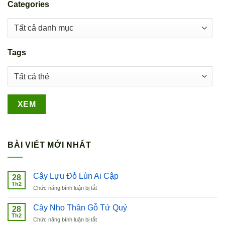
Categories
Tags
BÀI VIẾT MỚI NHẤT
Cây Lựu Đỏ Lùn Ai Cập
28
Th2
ở
Chức năng bình luận bị tắt
Cây
Lựu
Cây Nho Thân Gỗ Tứ Quý
28
Đỏ
Th2
ở
Chức năng bình luận bị tắt
Lùn