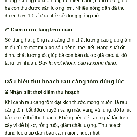
thống. Chúng có khả năng ra nhiều cành, cành đều, giúp
bà con thu được sản lượng lớn. Nhiều nông dân đã thu
được hơn 10 tấn/ha nhờ sử dụng giống mới.
🌱 Giảm rủi ro, tăng lợi nhuận
Sử dụng hạt giống rau càng tôm chất lượng cao giúp giảm
thiểu rủi ro mất mùa do sâu bệnh, thời tiết. Năng suất ổn
định, chất lượng tốt giúp bà con bán được giá cao, từ đó
tăng lợi nhuận.
Đây là một khoản đầu tư xứng đáng
.
Dấu hiệu thu hoạch rau càng tôm đúng lúc
⌛ Nhận biết thời điểm thu hoạch
Khi cành rau càng tôm đạt kích thước mong muốn, lá rau
càng tôm bắt đầu chuyển sang màu vàng và rụng, đó là lúc
bà con có thể thu hoạch. Không nên để cành quá lâu trên
cây vì dễ bị xơ, rỗng ruột, giảm chất lượng. Thu hoạch
đúng lúc giúp đảm bảo cành giòn, ngọt nhất.