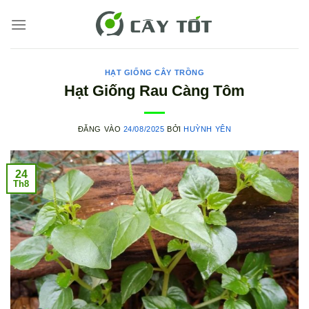
Bỏ
qua
nội
dung
HẠT GIỐNG CÂY TRỒNG
Hạt Giống Rau Càng Tôm
ĐĂNG VÀO
24/08/2025
BỞI
HUỲNH YÊN
24
Th8