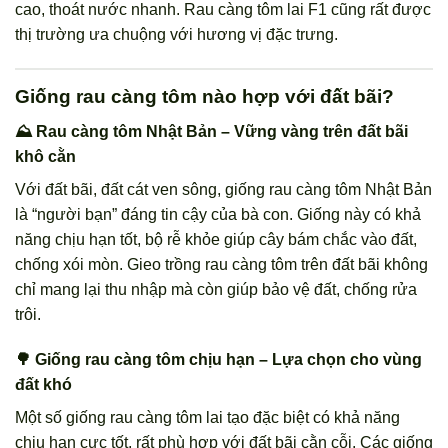
cao, thoát nước nhanh. Rau càng tôm lai F1 cũng rất được
thị trường ưa chuộng với hương vị đặc trưng.
Giống rau càng tôm nào hợp với đất bãi?
⛰️ Rau càng tôm Nhật Bản – Vững vàng trên đất bãi
khô cằn
Với đất bãi, đất cát ven sông, giống rau càng tôm Nhật Bản
là “người bạn” đáng tin cậy của bà con. Giống này có khả
năng chịu hạn tốt, bộ rễ khỏe giúp cây bám chắc vào đất,
chống xói mòn. Gieo trồng rau càng tôm trên đất bãi không
chỉ mang lại thu nhập mà còn giúp bảo vệ đất, chống rửa
trôi.
🌳 Giống rau càng tôm chịu hạn – Lựa chọn cho vùng
đất khó
Một số giống rau càng tôm lai tạo đặc biệt có khả năng
chịu hạn cực tốt, rất phù hợp với đất bãi cằn cỗi. Các giống