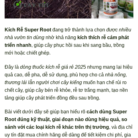
Kích Rễ Super Root
đang trở thành lựa chọn
được nhiều
nhà vườn tin dùng
nhờ khả năng
kích thích rễ cám phát
triển nhanh
, giúp cây phục hồi sau khi sang bầu, trồng
mới hoặc chiết ghép.
Đây là
dòng thuốc kích rễ giá rẻ 202
5 nhưng mang lại hiệu
quả cao, dễ pha, dễ sử dụng, phù hợp cho cả
nhà nông,
thương lái lẫn người chơi cây kiểng
muốn hạn chế rủi ro
chết cây, giúp cây bén rễ khỏe, rễ tơ trắng mạnh, tạo nền
tảng giúp cây phát triển đồng đều sau trồng.
Bài viết dưới đây sẽ giúp bạn hiểu rõ
cách dùng Super
Root đúng kỹ thuật, giai đoạn nào dùng hiệu quả, so
sánh với các loại kích rễ khác trên thị trường
, và địa chỉ
uy tín đặt mua chính hãng dễ dàng để tiết kiệm chi phí, gia