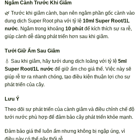
Ngâm Cành Trước Khi Giâm
🌿 Trước khi giâm cành, bạn nên ngâm phần gốc cành vào
dung dịch Super Root pha với tỷ lệ
10ml Super Root/1L
nước
. Ngâm trong khoảng
10 phút
để kích thích sự ra rễ,
giúp cành dễ dàng phát triển hơn sau khi giâm.
Tưới Giữ Ẩm Sau Giâm
💧 Sau khi giâm, hãy tưới dung dịch loãng với tỷ lệ
5ml
Super Root/1L nước
để giữ ẩm cho giá thể. Việc này sẽ
giúp rễ tơ ra nhanh chóng, tạo điều kiện thuận lợi cho sự
phát triển của cây.
Lưu Ý
Theo dõi sự phát triển của cành giâm và điều chỉnh chế độ
tưới nước phù hợp để đảm bảo cây phát triển khỏe mạnh.
Đảm bảo giá thể luôn ẩm nhưng không bị ngập úng, vì
điều này có thể gây thối rễ.