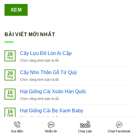
BÀI VIẾT MỚI NHẤT
Cây Lựu Đỏ Lùn Ai Cập
28
Th2
ở
Chức năng bình luận bị tắt
Cây
Lựu
Cây Nho Thân Gỗ Tứ Quý
28
Đỏ
Th2
ở
Chức năng bình luận bị tắt
Lùn
Cây
Ai
Nho
Hạt Giống Cải Xoăn Hàn Quốc
Cập
16
Thân
Th9
ở
Chức năng bình luận bị tắt
Gỗ
Hạt
Tứ
Giống
Hạt Giống Cải Bẹ Xanh Baby
Quý
16
Cải
Th9
ở
Chức năng bình luận bị tắt
Xoăn
Hạt
Hàn
Giống
Hạt Giống Rau Dền Xanh Cao Sản
Quốc
16
Gọi điện
Nhắn tin
Chat zalo
Chat Facebook
Cải
Th9