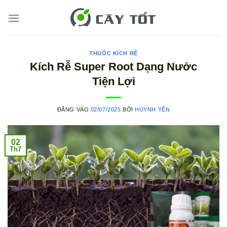
Bỏ
qua
nội
dung
THUỐC KÍCH RỄ
Kích Rễ Super Root Dạng Nước
Tiện Lợi
ĐĂNG VÀO
02/07/2025
BỞI
HUỲNH YÊN
02
Th7