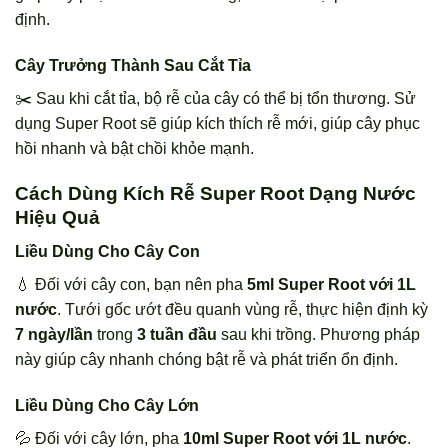
định.
Cây Trưởng Thành Sau Cắt Tỉa
✂️ Sau khi cắt tỉa, bộ rễ của cây có thể bị tổn thương. Sử
dụng Super Root sẽ giúp kích thích rễ mới, giúp cây phục
hồi nhanh và bật chồi khỏe mạnh.
Cách Dùng Kích Rễ Super Root Dạng Nước
Hiệu Quả
Liều Dùng Cho Cây Con
💧 Đối với cây con, bạn nên pha
5ml Super Root với 1L
nước
. Tưới gốc ướt đều quanh vùng rễ, thực hiện định kỳ
7 ngày/lần
trong
3 tuần đầu
sau khi trồng. Phương pháp
này giúp cây nhanh chóng bật rễ và phát triển ổn định.
Liều Dùng Cho Cây Lớn
💦 Đối với cây lớn, pha
10ml Super Root với 1L nước
.