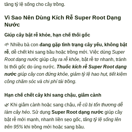
tăng tỷ lệ sống cho cây trồng.
Vì Sao Nên Dùng Kích Rễ Super Root Dạng
Nước
Giúp cây bật rễ khỏe, hạn chế thối gốc
🌱 Nhiều bà con
đang gặp tình trạng cây yếu, không bật
rễ
, dễ chết khi sang bầu hoặc trồng mới. Việc dùng
Super
Root dạng nước
giúp cây
ra rễ khỏe
, bật rễ tơ nhanh, tránh
bị thối gốc do úng nước.
Thuốc kích rễ Super Root dạng
nước
giúp cây con đứng khỏe, giảm tỷ lệ hao hụt, tiết kiệm
công chăm sóc và chi phí tái trồng.
Hạn chế chết cây khi sang chậu, giâm cành
🌿 Khi giâm cành hoặc sang chậu,
rễ cũ bị tổn thương dễ
làm cây héo
. Sử dụng
Super Root dạng nước
giúp cây
bật rễ mới mạnh, nhanh liền sẹo gốc,
tăng tỷ lệ sống lên
trên 95%
khi trồng mới hoặc sang bầu.