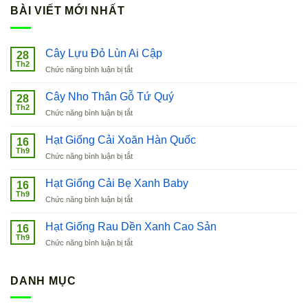
BÀI VIẾT MỚI NHẤT
Cây Lựu Đỏ Lùn Ai Cập
28
Th2
ở
Chức năng bình luận bị tắt
Cây
Lựu
Cây Nho Thân Gỗ Tứ Quý
28
Đỏ
Th2
ở
Chức năng bình luận bị tắt
Lùn
Cây
Ai
Nho
Hạt Giống Cải Xoăn Hàn Quốc
Cập
16
Thân
Th9
ở
Chức năng bình luận bị tắt
Gỗ
Hạt
Tứ
Giống
Hạt Giống Cải Bẹ Xanh Baby
Quý
16
Cải
Th9
ở
Chức năng bình luận bị tắt
Xoăn
Hạt
Hàn
Giống
Hạt Giống Rau Dền Xanh Cao Sản
Quốc
16
Cải
Th9
ở
Chức năng bình luận bị tắt
Bẹ
Hạt
Xanh
Giống
Baby
Rau
DANH MỤC
Dền
Xanh