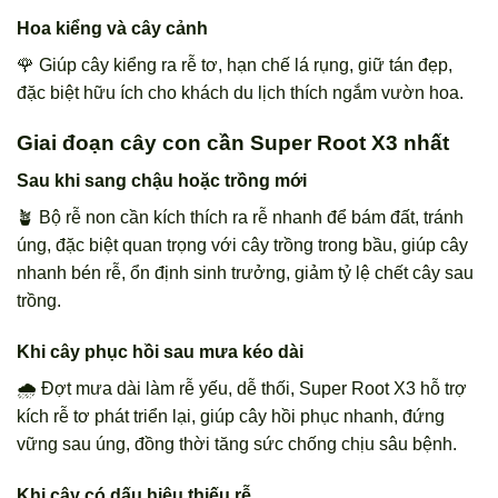
Hoa kiểng và cây cảnh
🌹 Giúp cây kiểng ra rễ tơ, hạn chế lá rụng, giữ tán đẹp,
đặc biệt hữu ích cho khách du lịch thích ngắm vườn hoa.
Giai đoạn cây con cần Super Root X3 nhất
Sau khi sang chậu hoặc trồng mới
🪴 Bộ rễ non cần kích thích ra rễ nhanh để bám đất, tránh
úng, đặc biệt quan trọng với cây trồng trong bầu, giúp cây
nhanh bén rễ, ổn định sinh trưởng, giảm tỷ lệ chết cây sau
trồng.
Khi cây phục hồi sau mưa kéo dài
🌧️ Đợt mưa dài làm rễ yếu, dễ thối, Super Root X3 hỗ trợ
kích rễ tơ phát triển lại, giúp cây hồi phục nhanh, đứng
vững sau úng, đồng thời tăng sức chống chịu sâu bệnh.
Khi cây có dấu hiệu thiếu rễ