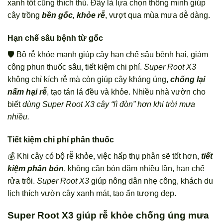
xanh tốt cũng thích thú. Đây là lựa chọn thông minh giúp
cây trồng
bền gốc, khỏe rễ
, vượt qua mùa mưa dễ dàng.
Hạn chế sâu bệnh từ gốc
🛡️ Bộ rễ khỏe mạnh giúp cây hạn chế sâu bệnh hại, giảm
công phun thuốc sâu, tiết kiệm chi phí.
Super Root X3
không chỉ kích rễ mà còn giúp cây kháng úng,
chống lại
nấm hại rễ
, tạo tán lá đều và khỏe. Nhiều nhà vườn cho
biết
dùng Super Root X3 cây “lì đòn” hơn khi trời mưa
nhiều.
Tiết kiệm chi phí phân thuốc
💰 Khi cây có bộ rễ khỏe, việc hấp thụ phân sẽ tốt hơn,
tiết
kiệm phân bón
, không cần bón dặm nhiều lần, hạn chế
rửa trôi.
Super Root X3
giúp nông dân nhẹ công, khách du
lịch thích vườn cây xanh mát, tạo ấn tượng đẹp.
Super Root X3 giúp rễ khỏe chống úng mưa