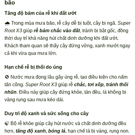
bão
Tăng độ bám của rễ khi đất ướt
🌧️ Trong mùa mưa bão, rễ cây dễ bị tuột, cây bị ngã.
Super
Root X3
giúp
rễ bám chắc vào đất
, tránh bị bật gốc, đồng
thời duy trì khả năng hút chất dinh dưỡng khi đất ướt.
Khách tham quan sẽ thấy cây đứng vững, xanh mướt ngay
cả khi vừa qua mưa lớn.
Hạn chế rễ bị thối do úng
🚫 Nước mưa đọng lâu gây úng rễ, tạo điều kiện cho nấm
tấn công.
Super Root X3
giúp rễ
chắc, tơi xốp, tránh thối
nhũn
. Điều này giúp cây đứng khỏe, tán đều, lá không bị
vàng rụng sau mưa kéo dài.
Duy trì độ xanh và sức sống cho cây
🍃 Bộ rễ khỏe giúp cây hút nước và chất dinh dưỡng đều
hơn,
tăng độ xanh, bóng lá
, hạn chế lá bị vàng, rụng non.