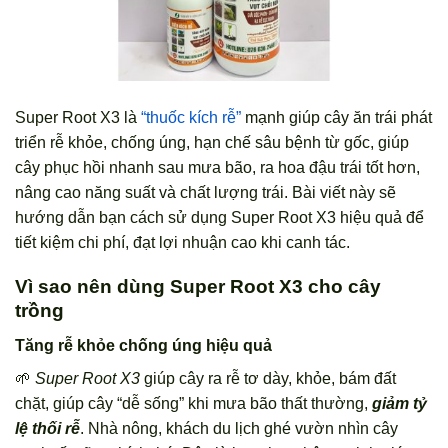
Super Root X3 là
“thuốc kích rễ”
mạnh giúp cây ăn trái phát
triển rễ khỏe, chống úng, hạn chế sâu bệnh từ gốc, giúp
cây phục hồi nhanh sau mưa bão, ra hoa đậu trái tốt hơn,
nâng cao năng suất và chất lượng trái. Bài viết này sẽ
hướng dẫn bạn cách sử dụng Super Root X3 hiệu quả để
tiết kiệm chi phí, đạt lợi nhuận cao khi canh tác.
Vì sao nên dùng Super Root X3 cho cây
trồng
Tăng rễ khỏe chống úng hiệu quả
🌱
Super Root X3
giúp cây ra rễ tơ dày, khỏe, bám đất
chặt, giúp cây “dễ sống” khi mưa bão thất thường,
giảm tỷ
lệ thối rễ
. Nhà nông, khách du lịch ghé vườn nhìn cây