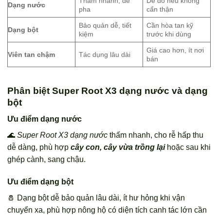
Thấm nhanh, dễ
Dễ đổ nếu không
Dạng nước
pha
cẩn thận
Bảo quản dễ, tiết
Cần hòa tan kỹ
Dạng bột
kiệm
trước khi dùng
Giá cao hơn, ít nơi
Viên tan chậm
Tác dụng lâu dài
bán
Phân biệt Super Root X3 dạng nước và dạng
bột
Ưu điểm dạng nước
🌊
Super Root X3 dạng nước
thấm nhanh, cho rễ hấp thu
dễ dàng, phù hợp
cây con, cây vừa trồng lại
hoặc sau khi
ghép cành, sang chậu.
Ưu điểm dạng bột
🧂 Dạng bột dễ bảo quản lâu dài, ít hư hỏng khi vận
chuyển xa, phù hợp nông hộ có diện tích canh tác lớn cần