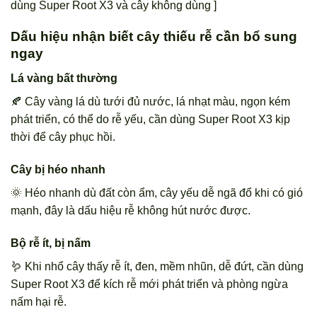
dùng Super Root X3 và cây không dùng ]
Dấu hiệu nhận biết cây thiếu rễ cần bổ sung
ngay
Lá vàng bất thường
🍂 Cây vàng lá dù tưới đủ nước, lá nhạt màu, ngọn kém
phát triển, có thể do rễ yếu, cần dùng Super Root X3 kịp
thời để cây phục hồi.
Cây bị héo nhanh
🌞 Héo nhanh dù đất còn ẩm, cây yếu dễ ngã đổ khi có gió
mạnh, đây là dấu hiệu rễ không hút nước được.
Bộ rễ ít, bị nấm
🪱 Khi nhổ cây thấy rễ ít, đen, mềm nhũn, dễ đứt, cần dùng
Super Root X3 để kích rễ mới phát triển và phòng ngừa
nấm hại rễ.