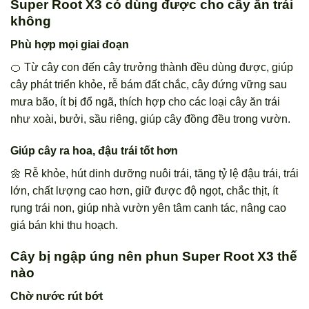
Super Root X3 có dùng được cho cây ăn trái
không
Phù hợp mọi giai đoạn
🍊 Từ cây con đến cây trưởng thành đều dùng được, giúp
cây phát triển khỏe, rễ bám đất chắc, cây đứng vững sau
mưa bão, ít bị đổ ngã, thích hợp cho các loại cây ăn trái
như xoài, bưởi, sầu riêng, giúp cây đồng đều trong vườn.
Giúp cây ra hoa, đậu trái tốt hơn
🌼 Rễ khỏe, hút dinh dưỡng nuôi trái, tăng tỷ lệ đậu trái, trái
lớn, chất lượng cao hơn, giữ được độ ngọt, chắc thịt, ít
rụng trái non, giúp nhà vườn yên tâm canh tác, nâng cao
giá bán khi thu hoạch.
Cây bị ngập úng nên phun Super Root X3 thế
nào
Chờ nước rút bớt