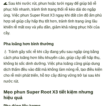
🌊 Sau khi nước rút, phun hoặc tưới ngay để giúp bộ rễ
phục hồi nhanh, tránh tình trạng thối rễ kéo dài do ngập
úng. Việc phun Super Root X3 ngay khi đất còn độ ẩm phù
hợp sẽ giúp cây hấp thụ tốt hơn, tránh tình trạng úng lâu
khiến rễ mất oxy và yếu dần, giảm khả năng phục hồi của
cây.
Pha loãng hơn bình thường
💧 Tránh gây sốc rễ khi cây đang yếu sau ngập úng bằng
cách pha loãng hơn liều khuyến cáo, giúp cây dễ hấp thụ,
không bị sốc dinh dưỡng. Việc pha loãng cũng giúp dung
dịch thấm đều vào đất mà không làm nóng rễ, tạo điều kiện
cho rễ mới phát triển, hỗ trợ cây đứng vững trở lại sau khi
nước rút.
Mẹo phun Super Root X3 tiết kiệm nhưng
hiệu quả
Pha đúng liều lượng