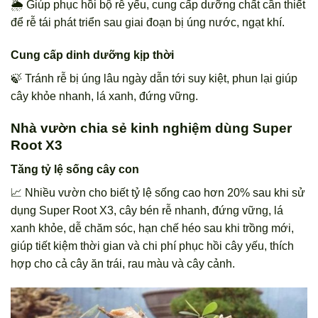
🌦️ Giúp phục hồi bộ rễ yếu, cung cấp dưỡng chất cần thiết
để rễ tái phát triển sau giai đoạn bị úng nước, ngạt khí.
Cung cấp dinh dưỡng kịp thời
🍃 Tránh rễ bị úng lâu ngày dẫn tới suy kiệt, phun lại giúp
cây khỏe nhanh, lá xanh, đứng vững.
Nhà vườn chia sẻ kinh nghiệm dùng Super
Root X3
Tăng tỷ lệ sống cây con
📈 Nhiều vườn cho biết tỷ lệ sống cao hơn 20% sau khi sử
dụng Super Root X3, cây bén rễ nhanh, đứng vững, lá
xanh khỏe, dễ chăm sóc, hạn chế héo sau khi trồng mới,
giúp tiết kiệm thời gian và chi phí phục hồi cây yếu, thích
hợp cho cả cây ăn trái, rau màu và cây cảnh.