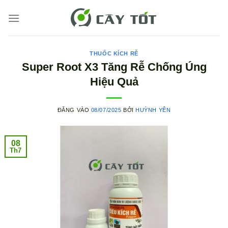
Bỏ
qua
nội
dung
THUỐC KÍCH RỄ
Super Root X3 Tăng Rễ Chống Úng
Hiệu Quả
ĐĂNG VÀO
08/07/2025
BỞI
HUỲNH YÊN
08
Th7