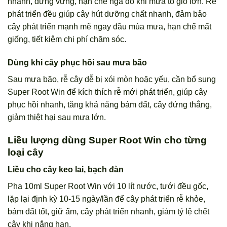
nhanh, đứng vững, hạn chế ngã đổ khi mưa to gió lớn. Rễ
phát triển đều giúp cây hút dưỡng chất nhanh, đảm bảo
cây phát triển mạnh mẽ ngay đầu mùa mưa, hạn chế mất
giống, tiết kiệm chi phí chăm sóc.
Dùng khi cây phục hồi sau mưa bão
Sau mưa bão, rễ cây dễ bị xói mòn hoặc yếu, cần bổ sung
Super Root Win để kích thích rễ mới phát triển, giúp cây
phục hồi nhanh, tăng khả năng bám đất, cây đứng thẳng,
giảm thiệt hại sau mưa lớn.
Liều lượng dùng Super Root Win cho từng
loại cây
Liều cho cây keo lai, bạch đàn
Pha 10ml Super Root Win với 10 lít nước, tưới đều gốc,
lặp lại định kỳ 10-15 ngày/lần để cây phát triển rễ khỏe,
bám đất tốt, giữ ẩm, cây phát triển nhanh, giảm tỷ lệ chết
cây khi nắng hạn.