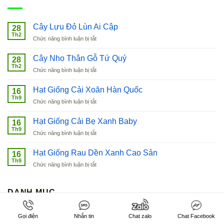
Cây Lựu Đỏ Lùn Ai Cập
28
Th2
ở
Chức năng bình luận bị tắt
Cây
Lựu
Cây Nho Thân Gỗ Tứ Quý
28
Đỏ
Th2
ở
Chức năng bình luận bị tắt
Lùn
Cây
Ai
Nho
Hạt Giống Cải Xoăn Hàn Quốc
Cập
16
Thân
Th9
ở
Chức năng bình luận bị tắt
Gỗ
Hạt
Tứ
Giống
Hạt Giống Cải Bẹ Xanh Baby
Quý
16
Cải
Th9
ở
Chức năng bình luận bị tắt
Xoăn
Hạt
Hàn
Giống
Hạt Giống Rau Dền Xanh Cao Sản
Quốc
16
Cải
Th9
ở
Chức năng bình luận bị tắt
Bẹ
Hạt
Xanh
Giống
Baby
Rau
DANH MỤC
Dền
Xanh
Cao
Gọi điện
Nhắn tin
Chat zalo
Chat Facebook
Cây Ăn Trái
(2)
Sản