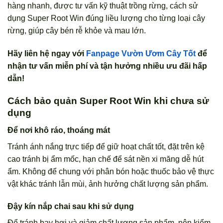
hàng nhanh, được tư vấn kỹ thuật trồng rừng, cách sử
dụng Super Root Win đúng liều lượng cho từng loại cây
rừng, giúp cây bén rễ khỏe và mau lớn.
Hãy liên hệ ngay với
Fanpage Vườn Ươm Cây Tốt
để
nhận tư vấn miễn phí và tận hưởng nhiều ưu đãi hấp
dẫn!
Cách bảo quản Super Root Win khi chưa sử
dụng
Để nơi khô ráo, thoáng mát
Tránh ánh nắng trực tiếp để giữ hoạt chất tốt, đặt trên kệ
cao tránh bị ẩm mốc, hạn chế để sát nền xi măng dễ hút
ẩm. Không để chung với phân bón hoặc thuốc bảo vệ thực
vật khác tránh lẫn mùi, ảnh hưởng chất lượng sản phẩm.
Đậy kín nắp chai sau khi sử dụng
Để tránh bay hơi và giảm chất lượng sản phẩm, nên kiểm