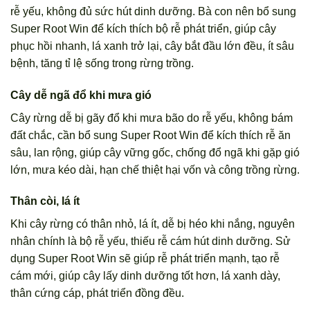
rễ yếu, không đủ sức hút dinh dưỡng. Bà con nên bổ sung
Super Root Win để kích thích bộ rễ phát triển, giúp cây
phục hồi nhanh, lá xanh trở lại, cây bắt đầu lớn đều, ít sâu
bệnh, tăng tỉ lệ sống trong rừng trồng.
Cây dễ ngã đổ khi mưa gió
Cây rừng dễ bị gãy đổ khi mưa bão do rễ yếu, không bám
đất chắc, cần bổ sung Super Root Win để kích thích rễ ăn
sâu, lan rộng, giúp cây vững gốc, chống đổ ngã khi gặp gió
lớn, mưa kéo dài, hạn chế thiệt hại vốn và công trồng rừng.
Thân còi, lá ít
Khi cây rừng có thân nhỏ, lá ít, dễ bị héo khi nắng, nguyên
nhân chính là bộ rễ yếu, thiếu rễ cám hút dinh dưỡng. Sử
dụng Super Root Win sẽ giúp rễ phát triển mạnh, tạo rễ
cám mới, giúp cây lấy dinh dưỡng tốt hơn, lá xanh dày,
thân cứng cáp, phát triển đồng đều.