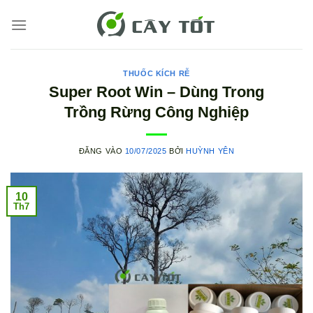
Bỏ
qua
nội
dung
THUỐC KÍCH RỄ
Super Root Win – Dùng Trong
Trồng Rừng Công Nghiệp
ĐĂNG VÀO
10/07/2025
BỞI
HUỲNH YÊN
10
Th7