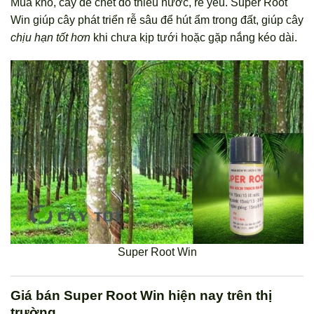
Mùa khô, cây dễ chết do thiếu nước, rễ yếu. Super Root
Win giúp cây phát triển rễ sâu để hút ẩm trong đất, giúp cây
chịu hạn tốt hơn
khi chưa kịp tưới hoặc gặp nắng kéo dài.
Super Root Win
Giá bán Super Root Win hiện nay trên thị
trường