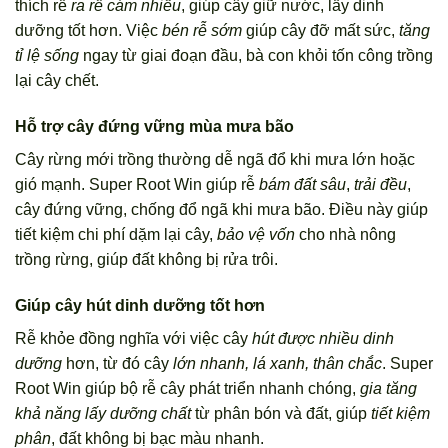
thích rễ
ra rễ cám nhiều
, giúp cây giữ nước, lấy dinh
dưỡng tốt hơn. Việc
bén rễ sớm
giúp cây đỡ mất sức,
tăng
tỉ lệ sống
ngay từ giai đoạn đầu, bà con khỏi tốn công trồng
lại cây chết.
Hỗ trợ cây đứng vững mùa mưa bão
Cây rừng mới trồng thường dễ ngã đổ khi mưa lớn hoặc
gió mạnh. Super Root Win giúp rễ
bám đất sâu
,
trải đều
,
cây đứng vững, chống đổ ngã khi mưa bão. Điều này giúp
tiết kiệm chi phí dặm lại cây,
bảo vệ vốn
cho nhà nông
trồng rừng, giúp đất không bị rửa trôi.
Giúp cây hút dinh dưỡng tốt hơn
Rễ khỏe đồng nghĩa với việc cây
hút được nhiều dinh
dưỡng
hơn, từ đó cây
lớn nhanh, lá xanh, thân chắc
. Super
Root Win giúp bộ rễ cây phát triển nhanh chóng,
gia tăng
khả năng lấy dưỡng chất
từ phân bón và đất, giúp
tiết kiệm
phân
, đất không bị bạc màu nhanh.